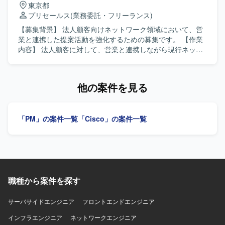
東京都
に伴う各種設定・検証作業を担当していただきます。 プロ
プリセールス
(業務委託・フリーランス)
ジェクトに伴う設計書、パラメータシート、テスト仕様書
などの技術ドキュメントを作成していただきます。 【求め
【募集背景】 法人顧客向けネットワーク領域において、営
る人物像】 認証や証明書、ネットワークポリシー制御に強
業と連携した提案活動を強化するための募集です。 【作業
みを持ち、高い専門性を活かして主体的に設計・構築をリ
内容】 法人顧客に対して、営業と連携しながら現行ネット
ードしていただける方を求めています。 【ポジションの魅
ワーク構成や課題を分析し、最新のネットワークトレンド
力】 中央省庁向けの重要度が高い大規模ネットワーク認証
を踏まえた改善提案を実施していただきます。顧客との打
基盤の設計・構築に携わることで、高度なセキュリティ要
ち合わせやヒアリングを通じて要件を整理し、提案資料の
他の案件を見る
件に対応したネットワーク設計スキルを磨いていただけま
作成やソリューションの検討をリードしていただきます。
す。 Ciscoの先進的なソリューション（ISE、DNAC等）を
【求める人物像】 顧客視点で課題を整理し、自ら主体的に
活用した認証・ネットワーク制御の実務経験を深めること
提案活動をリードできる方を求めています。関係者と円滑
「PM」の案件一覧
「Cisco」の案件一覧
ができます。 【開発環境】 ネットワーク製品： Cisco
にコミュニケーションを取りながら業務を推進できる方を
Catalyst, WLC, Cisco ISE, Cisco DNA Center (DNAC) 認証
歓迎いたします。 【ポジションの魅力】 法人顧客のネット
プロトコル： RADIUS, LDAP サーバーOS： Linux,
ワーク領域における上流工程から提案まで一貫して関わる
Windows Server（証明書・認証周り） 担当工程： 基本設
ことができ、最新のネットワークトレンドやソリューショ
計〜詳細設計〜構築〜検証・テスト
ンに触れながら提案スキルを高めていただけます。営業と
一体となって顧客の課題解決に貢献できるポジションで
職種から案件を探す
す。 【開発環境】 WAN、LAN、WLAN、SASE、SD-WAN
などのネットワーク技術を用いたソリューション提案を行
います。
サーバサイドエンジニア
フロントエンドエンジニア
インフラエンジニア
ネットワークエンジニア