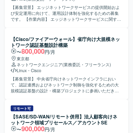
る方を求めています。 業者や担当者と会話しながら、状況
に応じた提案や調整を行い、プロジェクトを前向きに推進
【募集背景】 エッジネットワークサービスの提供開始およ
できる方を歓迎いたします。 【ポジションの魅力】 老朽化
び安定運用に向けて、運用設計体制を強化するための募集
したネットワークの更改から新規導入まで、上流工程から
です。 【作業内容】 エッジネットワークサービスに関する
構築フェーズまで一気通貫で携わることができるため、ネ
運用設計業務をご担当いただきます。具体的には、要件定
ットワークエンジニアとしてのスキルを総合的に高めてい
義書や作業項目一覧、運用設計書、運用フロー、運用手順
ただけます。 複数ベンダー機器を扱う環境での設計・構築
書、運用台帳・帳票類など、運用で使用する各種ドキュメ
【Cisco/ファイアーウォール】省庁向け大規模ネッ
経験を積むことができ、将来的なリーダーポジションを目
ントの作成を行っていただきます。また、関係者との打合
トワーク認証基盤設計構築
指す方にも適したポジションです。 【開発環境】 Cisco
せへの参加、スケジュール調整、議事録作成なども実施い
800,000
〜
円/月
L2/L3スイッチ、Aruba L2/L3スイッチ、VPN機器、
ただきます。 【求める人物像】 関係者とのコミュニケーシ
東京都
FortiGateやPaloaltoなどのネットワーク機器を中心とした
ョンを通じて必要な情報を整理し、分かりやすい運用ドキ
ネットワークエンジニア
(業務委託・フリーランス)
環境です。
ュメントとしてまとめられる方を求めています。主体的に
Linux
・
Cisco
タスクを推進し、運用観点で改善提案ができる方にマッチ
するポジションです。 【ポジションの魅力】 エッジネット
【募集背景】 中央省庁向けネットワークインフラにおい
ワークサービスの運用設計フェーズから関与できるため、
て、認証連携およびネットワーク制御を強化するための大
サービス全体の運用設計スキルやネットワーク運用の知見
規模認証基盤の設計・構築プロジェクトに参画いただきま
を広く深く身につけていただけます。将来的な延長の可能
す。 【作業内容】 Cisco機器（Catalyst, WLC, ISE, DNAC
性もあり、中長期的に運用設計者としてキャリアを積むこ
等）を用いた認証連携・ネットワーク制御の設計および構
とができます。 【開発環境】 オフィス系ツール（Excel、
築を行っていただきます。 RADIUS / LDAPを用いたユーザ
リモート可
Word、PowerPoint）を用いた各種運用ドキュメント作成環
ー・端末認証基盤の設計・構築を実施していただきます。
【SASE/SD-WAN/リモート併用】法人顧客向けネ
境となります。
安全な無線LAN（Wi-Fi）環境の設計・構築および電波・ア
ットワーク領域プリセールス／アカウントSE
クセス制御の検討・実装を行っていただきます。 Linux /
900,000
〜
円/月
Windowsサーバー上でのログ調査、証明書設定、認証連携