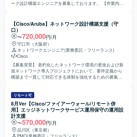
ーク設計構築エンジニアを募集しております。 【作業内
容】 要件に基づき、キャリア系データセンタの通信ネット
ワーク設計から構築までをご担当いただきます。 主な作業
は以下を想定しております。 ・ネットワークの詳細設計
【Cisco/Aruba】ネットワーク設計構築支援（守
（物理設計、論理設計） ・パラメータ設計 ・各種設定・構
口）
成に関する手順書作成 ・商用切替などの商用作業対応 ・デ
720,000
〜
円/月
ータセンタにおける初期設定作業（必要に応じてACI関連作
守口市（大阪府）
業を現地で実施する場合があります） 【求める人物像】 ・
ネットワークエンジニア
(業務委託・フリーランス)
中長期で安定して参画いただける方 ・ネットワーク技術の
Cisco
キャッチアップに前向きに取り組める方 ・手順書作成など
ドキュメント作業も丁寧に対応いただける方 ・関係者とコ
【募集背景】 老朽化したネットワーク環境の更改および新
ミュニケーションを取りながら主体的に作業を進められる
規ネットワーク導入プロジェクトにおいて、要件定義から
方 【ポジションの魅力】 ・キャリア系データセンタの基幹
構築まで一貫して対応できる体制を強化するための募集で
ネットワークに関わることで、大規模なネットワーク設計
す。 【作業内容】 老朽化および新規ネットワーク構築にお
構築の経験を積むことができます。 ・Cisco NexusやACI、
ける要件定義、基本設計、詳細設計、移行設計、運用設
ロードバランサ、ファイアウォール等を活用した高度なネ
計、構築までをご担当いただきます。 既存ネットワーク環
リモート可
ットワーク技術に携わることができます。 ・長期想定のた
境の現地調査、構成や設置場所、配線、影響範囲の確認を
8月Ver【Cisco/ファイアーウォール/リモート併
め、腰を据えてスキルアップしながら参画いただけます。
行い、その結果を踏まえた新規導入やリプレースの検討を
用】エッジネットワークサービス運用保守の運用設
【開発環境】 ・ネットワーク機器：Cisco Nexusシリー
実施します。 ベンダーや現場担当者との調整、作業手順の
計支援
ズ、Cisco ACI、A10、F5 など ・ドキュメント：各種設計
確認など、関係各所とのコミュニケーションを取りながら
570,000
〜
円/月
書・手順書作成ツール（詳細は別途）
円滑な導入・移行を推進していただきます。 【求める人物
品川区（東京都）
像】 現地で自ら確認すべき点を主体的に確認しに行動でき
PMO
(業務委託・フリーランス)