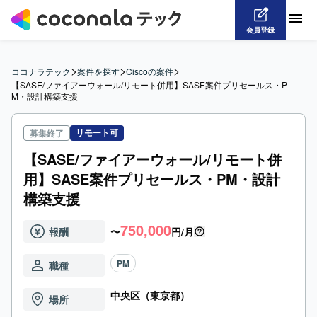
会員登録
>
>
>
ココナラテック
案件を探す
Ciscoの案件
【SASE/ファイアーウォール/リモート併用】SASE案件プリセールス・P
M・設計構築支援
リモート可
募集終了
【SASE/ファイアーウォール/リモート併
用】SASE案件プリセールス・PM・設計
構築支援
750,000
報酬
〜
円/月
PM
職種
中央区（東京都）
場所