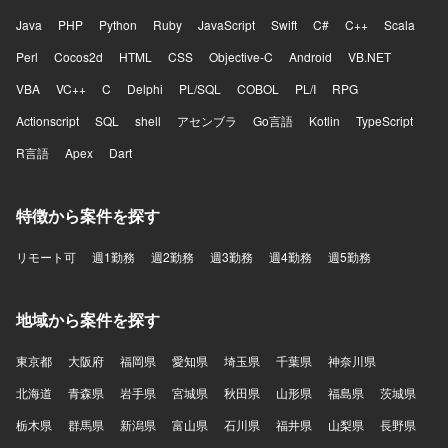
Java
PHP
Python
Ruby
JavaScript
Swift
C#
C++
Scala
Perl
Cocos2d
HTML
CSS
Objective-C
Android
VB.NET
VBA
VC++
C
Delphi
PL/SQL
COBOL
PL/I
RPG
Actionscript
SQL
shell
アセンブラ
Go言語
Kotlin
TypeScript
R言語
Apex
Dart
特徴から案件を探す
リモート可
週1勤務
週2勤務
週3勤務
週4勤務
週5勤務
地域から案件を探す
東京都
大阪府
福岡県
愛知県
埼玉県
千葉県
神奈川県
北海道
青森県
岩手県
宮城県
秋田県
山形県
福島県
茨城県
栃木県
群馬県
新潟県
富山県
石川県
福井県
山梨県
長野県