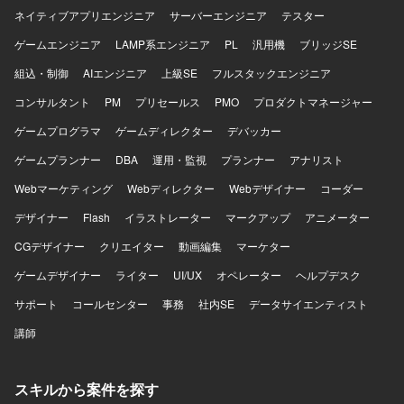
ネイティブアプリエンジニア
サーバーエンジニア
テスター
ゲームエンジニア
LAMP系エンジニア
PL
汎用機
ブリッジSE
組込・制御
AIエンジニア
上級SE
フルスタックエンジニア
コンサルタント
PM
プリセールス
PMO
プロダクトマネージャー
ゲームプログラマ
ゲームディレクター
デバッカー
ゲームプランナー
DBA
運用・監視
プランナー
アナリスト
Webマーケティング
Webディレクター
Webデザイナー
コーダー
デザイナー
Flash
イラストレーター
マークアップ
アニメーター
CGデザイナー
クリエイター
動画編集
マーケター
ゲームデザイナー
ライター
UI/UX
オペレーター
ヘルプデスク
サポート
コールセンター
事務
社内SE
データサイエンティスト
講師
スキルから案件を探す