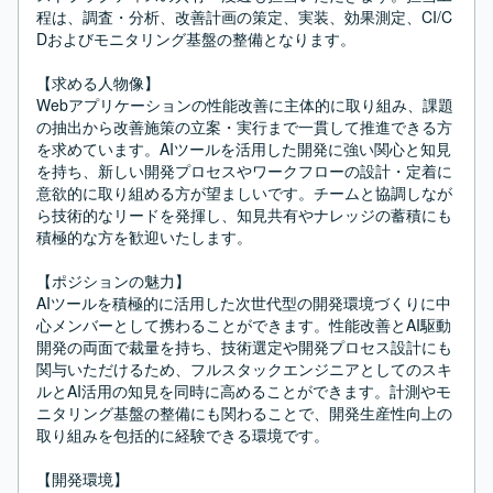
程は、調査・分析、改善計画の策定、実装、効果測定、CI/C
Dおよびモニタリング基盤の整備となります。

【求める人物像】

Webアプリケーションの性能改善に主体的に取り組み、課題
の抽出から改善施策の立案・実行まで一貫して推進できる方
を求めています。AIツールを活用した開発に強い関心と知見
を持ち、新しい開発プロセスやワークフローの設計・定着に
意欲的に取り組める方が望ましいです。チームと協調しなが
ら技術的なリードを発揮し、知見共有やナレッジの蓄積にも
積極的な方を歓迎いたします。

【ポジションの魅力】

AIツールを積極的に活用した次世代型の開発環境づくりに中
心メンバーとして携わることができます。性能改善とAI駆動
開発の両面で裁量を持ち、技術選定や開発プロセス設計にも
関与いただけるため、フルスタックエンジニアとしてのスキ
ルとAI活用の知見を同時に高めることができます。計測やモ
ニタリング基盤の整備にも関わることで、開発生産性向上の
取り組みを包括的に経験できる環境です。

【開発環境】
