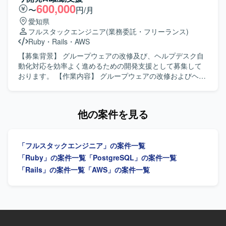
たネイティブアプリ開発環境です。 HonoとTypeScriptを用
進めていただきます。GCP（Vertex AI等）やAIコーディン
600,000
〜
円/月
いたAPI・サーバーサイド開発環境です。 Google Cloud
グツールを組み合わせた先進的なAI機能の実装に携わり、3
愛知県
Platform上でのシステム構成およびデータベース連携環境で
～5人程度のチームでアジャイルな機能開発およびコード管
フルスタックエンジニア
(業務委託・フリーランス)
す。 テストコードやE2Eテストツールを用いた自動テスト
理・プロジェクト推進を行っていただきます。要件定義か
Ruby
・
Rails
・
AWS
環境が整備されております。
ら基本設計、詳細設計、実装、テスト、運用・保守、プロ
ダクト改良まで一貫して関わっていただきます。 【求める
【募集背景】 グループウェアの改修及び、ヘルプデスク自
人物像】 システム全体の設計や仕組みづくり、アーキテク
動化対応を効率よく進めるための開発支援として募集して
チャの選定に主体的に挑戦したい方を求めています。新し
おります。 【作業内容】 グループウェアの改修およびヘル
いプロダクトを0→1で育てる過程に興味があり、スタート
プデスク自動化対応の一環としてのビジネスチャット連携
アップでの開発に深く関わりたい方にマッチします。サス
におけるプラグイン開発等を行っていただきます。Cloude
テナビリティ分野（環境問題、食・農の課題解決）への興
Codeを利用し、バグやセキュリティインシデントの抽出お
他の案件を見る
味・関心をお持ちの方を歓迎いたします。 【ポジションの
よび改修を実施していただきます。アジャイル開発手法を
魅力】 環境負荷可視化という社会的意義の高い領域で、自
用いて開発を推進していただきます。 【求める人物像】 現
社SaaSプロダクトのAIツール開発にフルスタックで関わる
場優先で物事を考えられるマインドをお持ちの方を求めて
「フルスタックエンジニア」の案件一覧
ことができます。スタートアップならではのスピード感の
おります。協調性や積極性があり、コミュニケーションを
中で、クライアントの声を直接プロダクトに反映させる経
取りながら開発を進めていただける方です。 【ポジション
「Ruby」の案件一覧
「PostgreSQL」の案件一覧
験を積むことができ、GCP（Vertex AI等）や最新のAIコー
の魅力】 AI駆動による効率的な開発を経験することがで
「Rails」の案件一覧
「AWS」の案件一覧
ディングツールを活用した先進的な開発に携わることがで
き、Cloude Codeを活用したバグやセキュリティインシデ
きます。 【開発環境】 フロントエンドはVue.js 3系および
ント対応に携わることで、高度な開発スキルやセキュリテ
Nuxt.js 3系、バックエンドはRuby 3系およびRuby on Rails
ィに関する知見を深めていただけます。 【開発環境】 アジ
7系を利用しています。DBはMySQL 8系、コンテナは
ャイル開発手法を用いた環境で、AWSなどのインフラやAI
Dockerを使用しています。インフラはAWS（EC2, Aurora,
駆動の技術を活用して開発を行っていただきます。