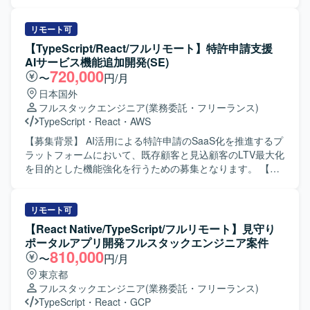
SaaSです。 新機能の設計・実装（バックエンド / フロント
エンド）を行います。 GraphQL APIの設計・実装を行いま
す。 既存機能の改善・バグ修正を行います。 コードレビュ
リモート可
ー、テスト整備を行います。 PMI（事業譲渡後の統合）に
【TypeScript/React/フルリモート】特許申請支援
伴うシステム改善を行います。 【開発環境】 フレームワー
AIサービス機能追加開発(SE)
ク : Ruby 3.2 / Rails 7.1 フロントエンド : React 18 /
720,000
〜
円/月
TypeScript 5.1 / Apollo Client (GraphQL) デザインツール：
日本国外
Figma など データベース : Amazon RDS インフラ : AWS
フルスタックエンジニア
(業務委託・フリーランス)
(ECS) バージョン管理 : Git/GitHub コミュニケーション/タ
TypeScript
・
React
・
AWS
スク管理 : Slack, Google Meet, Notion を利用しています。
【募集背景】 AI活用による特許申請のSaaS化を推進するプ
ラットフォームにおいて、既存顧客と見込顧客のLTV最大化
を目的とした機能強化を行うための募集となります。 【作
業内容】 特許申請支援AIサービスの既存プラットフォーム
に対して、新機能の設計・実装・テストを担当いただきま
す。 SaaSシステムとして顧客ごとのデータが相互に混在・
リモート可
流出しないよう配慮した設計や、安定稼働を前提とした高
【React Native/TypeScript/フルリモート】見守り
品質な実装を行っていただきます。 AI駆動開発環境および
ポータルアプリ開発フルスタックエンジニア案件
プロジェクト管理ツールを活用しながら、SEとして自走的
810,000
〜
円/月
にタスクを推進いただきます。 【求める人物像】 AIコーデ
東京都
ィングツールを積極的に活用しながらも、生成物の品質を
フルスタックエンジニア
(業務委託・フリーランス)
自らレビューし、改善を回せる方を求めています。 要件を
TypeScript
・
React
・
GCP
構造的に整理し、AIへの指示内容を自ら工夫できる方や、