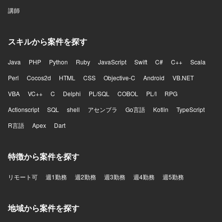
講師
スキルから案件を探す
Java
PHP
Python
Ruby
JavaScript
Swift
C#
C++
Scala
Perl
Cocos2d
HTML
CSS
Objective-C
Android
VB.NET
VBA
VC++
C
Delphi
PL/SQL
COBOL
PL/I
RPG
Actionscript
SQL
shell
アセンブラ
Go言語
Kotlin
TypeScript
R言語
Apex
Dart
特徴から案件を探す
リモート可
週1勤務
週2勤務
週3勤務
週4勤務
週5勤務
地域から案件を探す