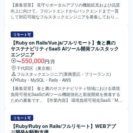
変化のある環境でも主体的にタスクを進められる方がフィ
【募集背景】 見守りポータルアプリの機能拡充および品質
ットします。 【ポジションの魅力】 AI駆動開発を中核に据
向上に向けて、フロントエンドからバックエンドまで一貫
えた開発プロセスを経験でき、LLMや各種AIツールを用い
して対応可能なフルスタックエンジニアを募集しておりま
た最新の開発スタイルに携わることができます。 特許申請
す。 【作業内容】 Expoを用いたネイティブアプリの設計・
という専門領域のナレッジとSaaS開発の知見を同時に習得
開発・テストをご担当いただきます。 見守りポータルアプ
できる環境となっております。 【開発環境】 AIコーディン
リのフロントエンド実装を中心に、UI改善や新機能実装を
リモート可
グツール（Cursor / Codex / Claude Code 等）、Docker、
行っていただきます。 Honoを用いたAPIおよびサーバーサ
【Ruby on Rails/Vue.js/フルリモート】食と農の
GitHub、AWS を中心としたWebアプリケーション開発環境
イドの設計・開発を行っていただきます。 データベース設
サステナビリティSaaS AIツール開発フルスタック
を想定しております。
計およびGoogle Cloud環境との連携実装を担当していただ
エンジニア
きます。 非機能要件（パフォーマンス・セキュリティ等）
550,000
〜
円/月
の検討や見積もりを行っていただきます。 テストコードの
千代田区（東京都）
実装および品質保証業務を通じて、安定したサービス提供
フルスタックエンジニア
(業務委託・フリーランス)
に貢献していただきます。 【求める人物像】 フロントエン
Ruby
・
MySQL
・
Rails
・
AWS
ドからバックエンドまで主体的にキャッチアップしなが
ら、サービス全体の品質向上に取り組んでいただける方を
【募集背景】 食と農のサステナビリティ領域における環境
求めております。 AIツールを活用しつつも、設計や品質に
負荷可視化SaaSのAIツール機能強化と新規開発を推進する
責任感を持って取り組める方が望ましいです。 【ポジショ
ための募集です。 【作業内容】 環境負荷可視化SaaS「My
ンの魅力】 ネイティブアプリとバックエンドの双方に関わ
エコものさし」におけるAIツール「Food AI Ideator (FAI)」
ることで、フルスタックとして広い技術領域に携わること
の新規開発および商品改良設計を行っていただきます。
ができます。 非機能要件や品質保証にも深く関わるため、
Ruby on RailsおよびVue.jsを用いた自社プロダクト・AIツ
リモート可
サービスグロースと技術的チャレンジの両方を経験してい
ールのフロントエンドおよびバックエンド開発を担当し、
【Ruby/Ruby on Rails/フルリモート】WEBアプ
ただけます。 【開発環境】 React NativeおよびExpoを用い
クライアントの声を直接反映させる形で商品の改良設計を
リ開発AI駆動支援