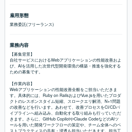
雇用形態
業務委託(フリーランス)
業務内容
【募集背景】

自社サービスにおけるWebアプリケーションの性能改善およ
び、AIを活用した次世代型開発環境の構築・推進を強化する
ための募集です。

【作業内容】

Webアプリケーションの性能改善全般をご担当いただきま
す。具体的には、Ruby on RailsおよびVue.jsを用いたプロダ
クトのレスポンスタイム短縮、スロークエリ解消、N+1問題
の改善などを行います。あわせて、改善プロセスをCI/CDパ
イプラインへ組み込み、自動化する取り組みも行っていただ
きます。さらに、GitHub CopilotやClaude CodeなどのAIツ
ールを用いた開発ワークフローの策定や、チーム全体へのベ
ストプラクティスの共有・浸透も担当いただきます。担当工