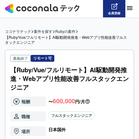
会員登録
>
>
>
ココナラテック
案件を探す
Rubyの案件
【Ruby/Vue/フルリモート】AI駆動開発推進・Webアプリ性能改善フルス
タックエンジニア
リモート可
募集終了
【Ruby/Vue/フルリモート】AI駆動開発推
進・Webアプリ性能改善フルスタックエン
ジニア
600,000
報酬
〜
円/月
フルスタックエンジニア
職種
日本国外
場所