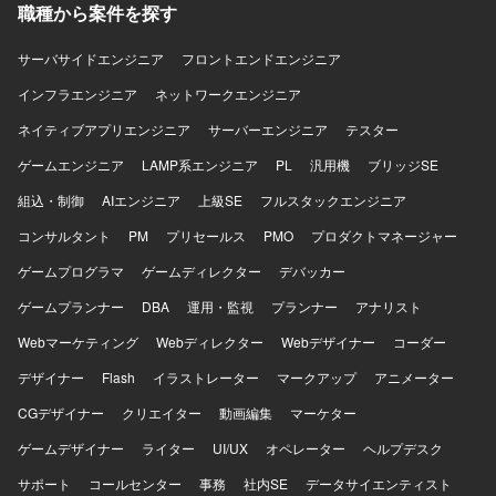
SES, WAF, S3等）およびGCP（Vertex AIなど）を組み合わ
職種から案件を探す
せ、CIにはCircleCIを利用しています。開発ツールとして
GitHub, Github Projects, Notion, Teams, Slack, Google
サーバサイドエンジニア
フロントエンドエンジニア
Meet、AIコーディングツールとしてVisual Studio Code,
Cursor, Claude Code, Gemini CLIを使用しています。
インフラエンジニア
ネットワークエンジニア
ネイティブアプリエンジニア
サーバーエンジニア
テスター
ゲームエンジニア
LAMP系エンジニア
PL
汎用機
ブリッジSE
組込・制御
AIエンジニア
上級SE
フルスタックエンジニア
コンサルタント
PM
プリセールス
PMO
プロダクトマネージャー
ゲームプログラマ
ゲームディレクター
デバッカー
ゲームプランナー
DBA
運用・監視
プランナー
アナリスト
Webマーケティング
Webディレクター
Webデザイナー
コーダー
デザイナー
Flash
イラストレーター
マークアップ
アニメーター
CGデザイナー
クリエイター
動画編集
マーケター
ゲームデザイナー
ライター
UI/UX
オペレーター
ヘルプデスク
サポート
コールセンター
事務
社内SE
データサイエンティスト