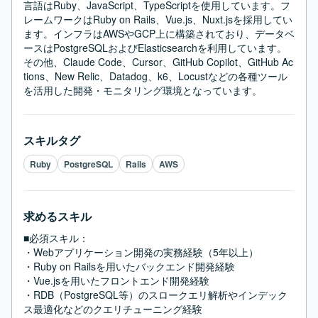
言語はRuby、JavaScript、TypeScriptを使用しています。フ
レームワークはRuby on Rails、Vue.js、Nuxt.jsを採用してい
ます。インフラはAWSやGCP上に構築されており、データベ
ースはPostgreSQLおよびElasticsearchを利用しています。
その他、Claude Code、Cursor、GitHub Copilot、GitHub Ac
tions、New Relic、Datadog、k6、Locustなどの各種ツール
を活用した開発・モニタリング環境となっています。
スキルタグ
Ruby
PostgreSQL
Rails
AWS
求めるスキル
■必須スキル：
・Webアプリケーション開発の実務経験（5年以上）

・Ruby on Railsを用いたバックエンド開発経験

・Vue.jsを用いたフロントエンド開発経験

・RDB（PostgreSQL等）のスロークエリ解析やインデック
ス最適化などのクエリチューニング経験
