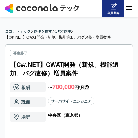
会員登録
>
>
>
ココナラテック
案件を探す
C#の案件
【C#/.NET】CWAT開発（新規、機能追加、バグ改修）増員案件
募集終了
【C#/.NET】CWAT開発（新規、機能追
加、バグ改修）増員案件
700,000
報酬
〜
円/月
サーバサイドエンジニア
職種
中央区（東京都）
場所