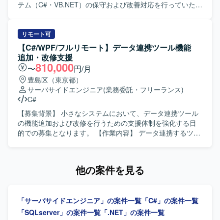
テム（C#・VB.NET）の保守および改善対応を行っていただ
きます。要件確認から開発、テスト、リリースまで一連の
工程を幅広くご担当いただきます。 【求める人物像】 能動
的かつ主体的に行動できる方を求めています。前向きで柔
リモート可
軟な思考を持ち、状況に応じて自ら考えて動ける方です。
【C#/WPF/フルリモート】データ連携ツール機能
【ポジションの魅力】 基幹系販売管理システムの保守・改
追加・改修支援
善を通じて、業務知識と開発スキルを一体的に高めていく
810,000
〜
円/月
ことができます。上流からリリースまで一貫して関われる
豊島区（東京都）
ため、システム全体の流れを把握しながらスキルアップし
サーバサイドエンジニア
(業務委託・フリーランス)
ていただけます。 【開発環境】 C#.NET、VB.NET を用い
C#
た販売管理システムの開発・保守環境となります。
【募集背景】 小さなシステムにおいて、データ連携ツール
の機能追加および改修を行うための支援体制を強化する目
的での募集となります。 【作業内容】 データ連携するツー
ルの機能追加および改修に携わっていただきます。C#（サ
ーバーサイド）およびWPF（フロントエンド）を用いて、
基本設計から結合テストまで一連の工程をご担当いただき
他の案件を見る
ます。 【求める人物像】 基本設計以降の工程を主体的に進
められる方、自ら課題を発見し改善提案ができる方、関係
者と円滑にコミュニケーションを取りながら開発を進めら
「サーバサイドエンジニア」の案件一覧
「C#」の案件一覧
れる方を求めております。 【ポジションの魅力】 小規模な
システムであるため、上流工程から結合テストまで幅広い
「SQLserver」の案件一覧
「.NET」の案件一覧