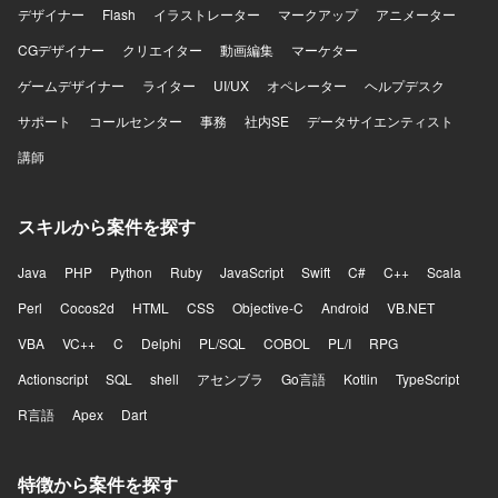
デザイナー
Flash
イラストレーター
マークアップ
アニメーター
CGデザイナー
クリエイター
動画編集
マーケター
ゲームデザイナー
ライター
UI/UX
オペレーター
ヘルプデスク
サポート
コールセンター
事務
社内SE
データサイエンティスト
講師
スキルから案件を探す
Java
PHP
Python
Ruby
JavaScript
Swift
C#
C++
Scala
Perl
Cocos2d
HTML
CSS
Objective-C
Android
VB.NET
VBA
VC++
C
Delphi
PL/SQL
COBOL
PL/I
RPG
Actionscript
SQL
shell
アセンブラ
Go言語
Kotlin
TypeScript
R言語
Apex
Dart
特徴から案件を探す