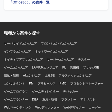
工程に関わることができ、C#およびWPFを用いたサーバー
「Office365」の案件一覧
サイド・フロントエンド双方のスキルを活かしつつ、設計
力や品質向上の経験を積むことができます。 【開発環境】
C#を用いたサーバーサイド開発およびWPFを用いたフロン
トエンド開発を行っていただきます。アーキテクチャとし
てMVVM(Model-View-ViewModel)パターンを採用した構成
となります。
職種から案件を探す
サーバサイドエンジニア
フロントエンドエンジニア
インフラエンジニア
ネットワークエンジニア
ネイティブアプリエンジニア
サーバーエンジニア
テスター
ゲームエンジニア
LAMP系エンジニア
PL
汎用機
ブリッジSE
組込・制御
AIエンジニア
上級SE
フルスタックエンジニア
コンサルタント
PM
プリセールス
PMO
プロダクトマネージャー
ゲームプログラマ
ゲームディレクター
デバッカー
ゲームプランナー
DBA
運用・監視
プランナー
アナリスト
Webマーケティング
Webディレクター
Webデザイナー
コーダー