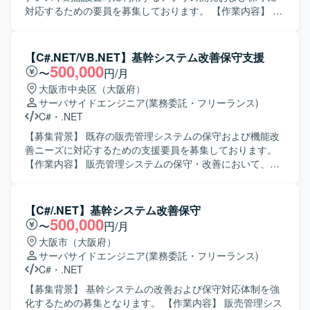
けます。要件確認からリリースまで一貫して携わることが
対応するための要員を募集しております。 【作業内容】 コ
できるため、上流から下流までの経験を積むことができま
ピー機等のカスタマーエンジニアがメンテナンスや納品設
す。 【開発環境】 C#（.NET）、VB.NETなどのオープン系
置時に利用するスマートフォンアプリの開発および保守に
言語を用いた販売管理システムの開発・保守環境となりま
携わって頂きます。市場で発生した問題の再現、ログを用
【C#.NET/VB.NET】基幹システム改善保守支援
す。
いた原因解析、ソフトウェアの修正などを行って頂きま
500,000
〜
円/月
す。 【求める人物像】 ユーザーの業務を理解しながら主体
大阪市中央区（大阪府）
的に問題解決に取り組んで頂ける方を求めております。顧
サーバサイドエンジニア
(業務委託・フリーランス)
客とのコミュニケーションを取りながら、柔軟に調整や改
C#
・
.NET
善提案を行って頂ける方が望ましいです。 【ポジションの
魅力】 現場で利用されるメンテナンスツールの開発および
【募集背景】 既存の販売管理システムの保守および機能改
保守を通じて、業務効率化や品質向上に直接貢献して頂け
善ニーズに対応するための支援要員を募集しております。
ます。市場からのフィードバックをもとにした改善サイク
【作業内容】 販売管理システムの保守・改善において、要
ルに継続的に携わることで、保守開発の経験を幅広く積ん
件確認から基本設計、開発、テスト、リリースまで一貫し
で頂けます。 【開発環境】 C#を用いたスマートフォンアプ
てご担当いただきます。既存機能の改修や不具合対応、新
リ開発環境での保守開発を行って頂きます。.NET MAUIや
規機能追加などを行っていただきます。 【求める人物像】
【C#/.NET】基幹システム改善保守
Xamarinなどの関連技術を用いた開発を行う可能性がござい
主体的に業務を推進し、前向きかつ柔軟に対応できる方を
500,000
〜
円/月
ます。
求めております。 【ポジションの魅力】 上流工程からリリ
大阪市（大阪府）
ースまで一連の工程に携わることができ、基幹系システム
サーバサイドエンジニア
(業務委託・フリーランス)
の保守・改善を通じて業務知識と開発スキルの双方を高め
C#
・
.NET
ていただけます。 【開発環境】 C#.NET、VB.NETを用いた
販売管理システムの開発・保守環境となります。
【募集背景】 基幹システムの改善および保守対応体制を強
化するための募集となります。 【作業内容】 販売管理シス