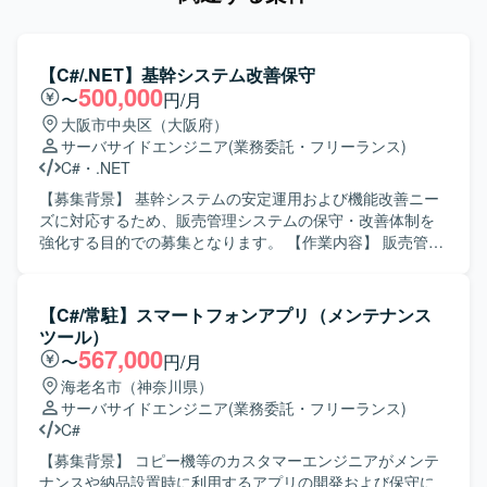
【C#/.NET】基幹システム改善保守
500,000
〜
円/月
大阪市中央区（大阪府）
サーバサイドエンジニア
(業務委託・フリーランス)
C#
・
.NET
【募集背景】 基幹システムの安定運用および機能改善ニー
ズに対応するため、販売管理システムの保守・改善体制を
強化する目的での募集となります。 【作業内容】 販売管理
システムの保守対応および機能改善対応をご担当いただき
ます。具体的には、要件確認から設計、開発、テスト、リ
リースまで一連の工程をお任せいたします。既存機能の改
【C#/常駐】スマートフォンアプリ（メンテナンス
修や不具合対応に加え、業務要望に基づく機能追加なども
ツール）
行っていただきます。 【求める人物像】 システムの現状を
567,000
〜
円/月
理解しながら、関係者と円滑にコミュニケーションを取
海老名市（神奈川県）
り、自発的に改善提案や課題解決に取り組んでいただける
サーバサイドエンジニア
(業務委託・フリーランス)
方を求めております。既存システムの保守・改善業務に対
C#
して粘り強く取り組める方にマッチする環境です。 【ポジ
ションの魅力】 基幹となる販売管理システムに長期的に関
【募集背景】 コピー機等のカスタマーエンジニアがメンテ
わることで、業務知識と技術スキルの両面を深めていただ
ナンスや納品設置時に利用するアプリの開発および保守に