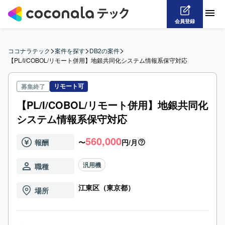
会員登録
>
>
>
ココナラテック
案件を探す
DB2の案件
【PL/I/COBOL/リモート併用】地銀共同化システム情報系保守対応
リモート可
募集終了
【PL/I/COBOL/リモート併用】地銀共同化
システム情報系保守対応
560,000
報酬
〜
円/月
汎用機
職種
江東区（東京都）
場所