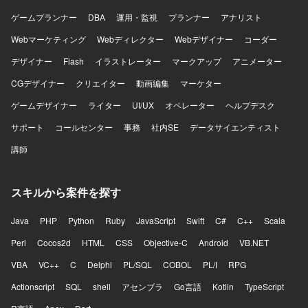
ゲームプランナー
DBA
運用・監視
プランナー
アナリスト
Webマーケティング
Webディレクター
Webデザイナー
コーダー
デザイナー
Flash
イラストレーター
マークアップ
アニメーター
CGデザイナー
クリエイター
動画編集
マーケター
ゲームデザイナー
ライター
UI/UX
オペレーター
ヘルプデスク
サポート
コールセンター
事務
社内SE
データサイエンティスト
講師
スキルから案件を探す
Java
PHP
Python
Ruby
JavaScript
Swift
C#
C++
Scala
Perl
Cocos2d
HTML
CSS
Objective-C
Android
VB.NET
VBA
VC++
C
Delphi
PL/SQL
COBOL
PL/I
RPG
Actionscript
SQL
shell
アセンブラ
Go言語
Kotlin
TypeScript