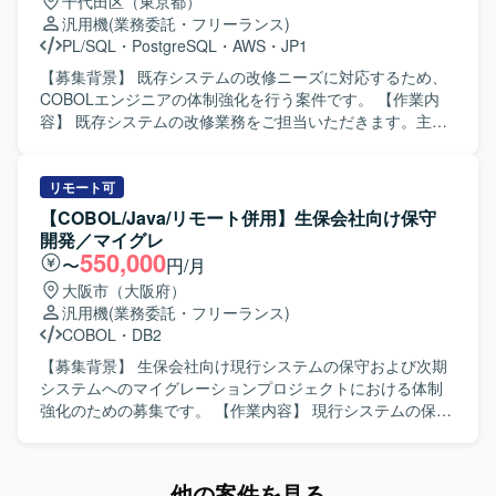
千代田区（東京都）
ております。ミドルウェアやツールとしてSVF、Anytran、
データHUB構想の基盤づくりに携わることで、データ連
成を実施していただきます。 【求める人物像】 ホスト系お
汎用機
(業務委託・フリーランス)
HULFT、VB、Tivoli(TWS/TMR)などを使用しており、OSは
携・データ基盤領域における上流から実装まで一連の経験
よびJavaのいずれか、もしくは両方に強みを持ち、ツール
PL/SQL
・
PostgreSQL
・
AWS
・
JP1
Windows系環境となっております。
を積むことができます。 ・OracleDBおよび各種ETLツール
によるリライト結果を技術的な観点から評価できる方を求
を用いた大規模なデータ連携の実務経験を通じて、SQLチ
めています。主体的に課題を抽出し、周囲とコミュニケー
【募集背景】 既存システムの改修ニーズに対応するため、
ューニングやデータモデリングのスキルを高めていただけ
ションを取りながら改善提案や検証を進めていただける方
COBOLエンジニアの体制強化を行う案件です。 【作業内
ます。 【開発環境】 ・OracleDB／PL/SQL ・各種ETL／デ
が望ましいです。 【ポジションの魅力】 レガシー環境から
容】 既存システムの改修業務をご担当いただきます。主に
ータ連携ツール（DataSpider、Informatica、Talend、
JavaへのマイグレーションPoCに参画することで、ホスト
COBOLによるバッチ処理の対応および画面対応を中心に、
SSIS、Synclogic 等） ・JDBC/ODBCコネクタ、SaaS連携
系資産のモダナイゼーションに関する知見を深めることが
基本設計から詳細設計、製造、単体テスト、結合テスト、
製品
できます。z/OSやPL/1といったレガシー技術と、
総合テストまで一連の工程を実施していただきます。ま
リモート可
Java/Spring Batchなどのモダンな技術の両方に触れなが
た、Javaの既存コードのロジックを読み解き、仕様理解や
【COBOL/Java/リモート併用】生保会社向け保守
ら、リライトツールの評価やソースコード品質の確認とい
調査を行っていただきます。 【求める人物像】 既存システ
開発／マイグレ
った上流寄りの検証業務に携わることができます。 【開発
ムの仕様をキャッチアップしながら、粘り強くロジックを
550,000
〜
円/月
環境】 IBM汎用機(z/OS)環境上で動作する既存販売物流シ
読み解き、着実に改修を進めていただける方を求めていま
大阪市（大阪府）
ステムと、Windows環境上のJava実行環境を利用いたしま
す。周囲とコミュニケーションを取りながら、設計からテ
汎用機
(業務委託・フリーランス)
す。Java側ではSpring BatchおよびMyBatisを用い、データ
ストまで責任感を持って対応いただける方が望ましいで
COBOL
・
DB2
ベースにはPostgreSQLを想定しています。DaaSによりク
す。 【ポジションの魅力】 COBOLを中心としたレガシー
ラウド上のデスクトップ環境へアクセスし作業を行ってい
システムの改修経験を積みつつ、Javaソースの読解やAWS
【募集背景】 生保会社向け現行システムの保守および次期
ただきます。
環境、RDBMSなど周辺技術にも触れられる案件です。上流
システムへのマイグレーションプロジェクトにおける体制
からテストまで一連の工程に関わることで、設計力やテス
強化のための募集です。 【作業内容】 現行システムの保守
ト観点の強化にもつながります。 【開発環境】 言語は
作業をご担当いただきます。加えて、次期システムの結合
COBOL（COBOL2002開発マネージャ、OpenCOBOL）を
テストにおいて現行システムとの比較検証を実施し、差分
使用し、Javaソース確認用にEclipseを利用します。インフ
の洗い出しや不具合の検証を行っていただきます。基本設
他の案件を見る