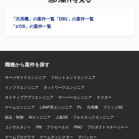
ラはAWS環境上でAurora / PostgreSQLを使用し、OSは
計からリリースまでの工程に携わっていただきます。 【求
Windowsとなります。JP1を用いたジョブ管理も行います。
める人物像】 関係者と円滑にコミュニケーションを取りな
がら主体的に業務を推進していただける方を求めていま
「汎用機」の案件一覧
「DB2」の案件一覧
す。保守とマイグレーションの両方の視点を持ち、責任感
を持って粘り強く対応いただける方が望ましいです。 【ポ
「z/OS」の案件一覧
ジションの魅力】 生保を中心とした金融系システムに携わ
ることで、業務知識とレガシーから次期システムへのマイ
グレーション経験を同時に積むことができます。COBOLに
加え、JavaやJavaScriptなどの技術要素にも触れる機会があ
り、スキルの幅を広げていただけます。 【開発環境】 ＜ホ
スト＞汎用機（日立）、DB：XDM、RD ＜サーバー＞OS：
職種から案件を探す
WebApps、DB：HiRDB、DB2 フレームワーク：JSF 開発
言語：COBOL、HTML、JavaScript、Java、CSS 開発ツー
サーバサイドエンジニア
フロントエンドエンジニア
ル：GITHub、Subversion（SVN）を利用しています。
インフラエンジニア
ネットワークエンジニア
ネイティブアプリエンジニア
サーバーエンジニア
テスター
ゲームエンジニア
LAMP系エンジニア
PL
汎用機
ブリッジSE
組込・制御
AIエンジニア
上級SE
フルスタックエンジニア
コンサルタント
PM
プリセールス
PMO
プロダクトマネージャー
ゲームプログラマ
ゲームディレクター
デバッカー