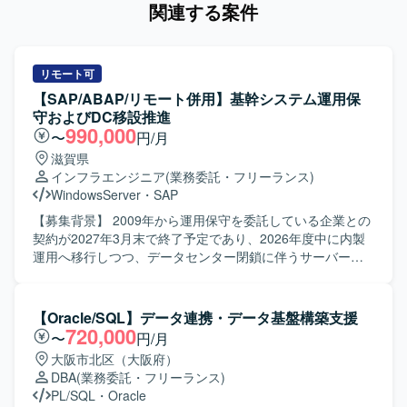
関連する案件
リモート可
【SAP/ABAP/リモート併用】基幹システム運用保
守およびDC移設推進
990,000
〜
円/月
滋賀県
インフラエンジニア
(業務委託・フリーランス)
WindowsServer
・
SAP
【募集背景】 2009年から運用保守を委託している企業との
契約が2027年3月末で終了予定であり、2026年度中に内製
運用へ移行しつつ、データセンター閉鎖に伴うサーバー移
設という重要プロジェクトが並走しているため、インフラ
とアプリケーションの両面を自走でリードできるプロフェ
ッショナルを増員募集しております。 【作業内容】 現行の
【Oracle/SQL】データ連携・データ基盤構築支援
基幹システム（SAP ECC6.0）および周辺システム群の運用
720,000
〜
円/月
保守をご担当いただきます。具体的には、IDや権限管理、
大阪市北区（大阪府）
パラメータやマスタ設定、組織改編対応などのSAP運用保
DBA
(業務委託・フリーランス)
守、Tivoliを用いたジョブ管理や異常時のリラン・リカバリ
PL/SQL
・
Oracle
対応、障害発生時の原因切り分け・分析・恒久および暫定