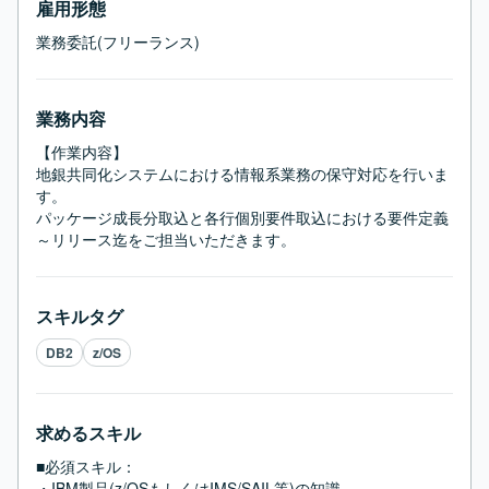
雇用形態
業務委託(フリーランス)
業務内容
【作業内容】

地銀共同化システムにおける情報系業務の保守対応を行いま
す。

パッケージ成長分取込と各行個別要件取込における要件定義
～リリース迄をご担当いただきます。
スキルタグ
DB2
z/OS
求めるスキル
■必須スキル：
・IBM製品(z/OSもしくはIMS/SAIL等)の知識
