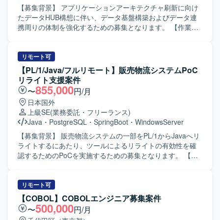
対策の実施、SAPリモート保守に関する運用サポート、定
【募集背景】 アプリケーションアーキテクチャ刷新に向け
期バックアップや容量管理などを行っていただきます。ま
たデータHUB構想に伴い、データ基盤構築およびデータ連
た、SVF、Anytran、HULFT、VBなどの周辺連携ツールの
携周りの体制を強化するための募集となります。 【作業内
設定やエラー対応、給与・賞与連携や社外伝送などの連携
容】 ・データHUB構想におけるデータ基盤の設計・構築支
不具合のトラブルシュートもご担当いただきます。さら
援を行っていただきます。 ・OracleDB／PL/SQLを用いた
に、データセンターサービス終了に伴うサーバー移設プロ
ストアドプロシージャ／ファンクションの設計・実装を担
リモート可
ジェクトにおいて、移設計画の立案、設計、展開サポート
当していただきます。 ・カーソル処理・例外処理・トラン
【PL/1/Java/フルリモート】販売物流システムPoC
などインフラ移行対応も実施していただきます。 【求める
ザクション制御、および索引設計や実行計画確認などの性
リライト支援案件
人物像】 基幹システムの安定稼働を意識しながら、インフ
能チューニングを実施していただきます。 ・DataSpider、
855,000
〜
円/月
ラとアプリケーションの両面から主体的に課題を発見し、
Informatica、Talend、SSIS、Synclogic等のETL／データ連
日本国外
関係者と協調して改善を推進いただける方を求めておりま
携ツールを用いたジョブ設計～実装～運用を行っていただ
上級SE
(業務委託・フリーランス)
す。運用保守業務における責任感が強く、障害対応や移行
きます。 ・バッチ処理の設計およびスケジューラとの連携
Java
・
PostgreSQL
・
SpringBoot
・
WindowsServer
プロジェクトにおいても粘り強くやり切る姿勢をお持ちの
設定を行っていただきます。 ・JDBC/ODBCコネクタや
方にマッチします。 【ポジションの魅力】 長期的に運用さ
SaaS連携製品を用いた接続設定・マッピング・ジョブ定義
【募集背景】 販売物流システムの一部をPL/1からJavaへリ
れている基幹システムの運用保守と、サーバー移設という
を行っていただきます。 ・JOIN・集約・サブクエリを含む
ライトするにあたり、ツールによるリライトの有効性を確
大規模なインフラ移行プロジェクトの両方に関わることが
SQLの読解／作成およびテーブル設計（正規化／非正規
認するためのPoCを実施するための募集となります。 【作
でき、BasisやABAPに加えてインフラ設計・移行のスキル
化）を行っていただきます。 【求める人物像】 ・データベ
業内容】 z/OS要員として、JCLおよびPL/1の仕様解析を行
も磨いていただけます。内製運用への移行フェーズに参画
ースやデータ連携に関する知見を活かしながら、自ら主体
い、IMS DBからのデータ抽出を実施していただきます。
いただくことで、標準化や運用プロセス整備にも関わる機
的に課題を発見し解決に取り組んでいただける方を求めて
Java要員として、ローカル環境でのJava実行環境の準備
リモート可
会があり、技術面と運用設計の両面でスキルアップが可能
います。 ・関連メンバーとコミュニケーションを取りなが
や、RDB(PostgreSQL想定)の準備・データ投入を行ってい
【COBOL】COBOLエンジニア募集案件
です。 【開発環境】 ERPはSAP ECC6.0を中心とした環境
ら、ドキュメントや仕様を整理しつつ着実に作業を進めて
ただきます。そのうえで、生成されたJavaソースコードの
500,000
〜
円/月
で、ABAPやWindowsコマンド、Excelマクロなどを利用し
いただける方を想定しています。 【ポジションの魅力】 ・
テスト実行を行い、テスト結果に基づいたドキュメント作