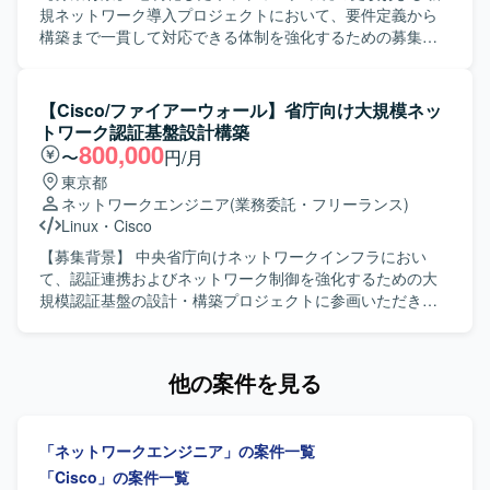
です。 ドキュメント作成やレビューなども多いため、丁寧
ミュニケーションを取りながら主体的に作業を進められる
規ネットワーク導入プロジェクトにおいて、要件定義から
なコミュニケーションとチームでの協調性を重視される方
方 【ポジションの魅力】 ・キャリア系データセンタの基幹
構築まで一貫して対応できる体制を強化するための募集で
にマッチします。 【ポジションの魅力】 大規模な社内シス
ネットワークに関わることで、大規模なネットワーク設計
す。 【作業内容】 老朽化および新規ネットワーク構築にお
テム基盤の刷新プロジェクトに参画することで、ネットワ
構築の経験を積むことができます。 ・Cisco NexusやACI、
ける要件定義、基本設計、詳細設計、移行設計、運用設
ークからサーバ、仮想化基盤、ストレージ、認証基盤、
ロードバランサ、ファイアウォール等を活用した高度なネ
計、構築までをご担当いただきます。 既存ネットワーク環
【Cisco/ファイアーウォール】省庁向け大規模ネッ
DB、保全機構まで幅広いインフラ技術に関わることができ
ットワーク技術に携わることができます。 ・長期想定のた
境の現地調査、構成や設置場所、配線、影響範囲の確認を
トワーク認証基盤設計構築
ます。 長期にわたるプロジェクトの中で、詳細設計からテ
め、腰を据えてスキルアップしながら参画いただけます。
行い、その結果を踏まえた新規導入やリプレースの検討を
800,000
〜
円/月
スト、切替まで一連の工程を経験できるため、インフラエ
【開発環境】 ・ネットワーク機器：Cisco Nexusシリー
実施します。 ベンダーや現場担当者との調整、作業手順の
東京都
ンジニアとしてのスキルを体系的かつ実践的に高めること
ズ、Cisco ACI、A10、F5 など ・ドキュメント：各種設計
確認など、関係各所とのコミュニケーションを取りながら
ネットワークエンジニア
(業務委託・フリーランス)
ができます。 複数領域でのメンバー募集が行われているた
書・手順書作成ツール（詳細は別途）
円滑な導入・移行を推進していただきます。 【求める人物
Linux
・
Cisco
め、得意領域を活かしながら、将来的には周辺領域へスキ
像】 現地で自ら確認すべき点を主体的に確認しに行動でき
ルを広げていくキャリアパスも描きやすい環境です。 【開
る方を求めています。 業者や担当者と会話しながら、状況
【募集背景】 中央省庁向けネットワークインフラにおい
発環境】 ネットワーク：Ciscoスイッチ（C9200L、
に応じた提案や調整を行い、プロジェクトを前向きに推進
て、認証連携およびネットワーク制御を強化するための大
C9300X、Nexus 9000シリーズ）、Thunderシリーズ負荷
できる方を歓迎いたします。 【ポジションの魅力】 老朽化
規模認証基盤の設計・構築プロジェクトに参画いただきま
分散装置、SRX340、PA-550、Panorama、NetApp
したネットワークの更改から新規導入まで、上流工程から
す。 【作業内容】 Cisco機器（Catalyst, WLC, ISE, DNAC
AFF/FASシリーズ 認証・時刻・無線：TS-2220-
構築フェーズまで一気通貫で携わることができるため、ネ
等）を用いた認証連携・ネットワーク制御の設計および構
33（NTP）、NetAttestD3（DNS/DHCP）、
ットワークエンジニアとしてのスキルを総合的に高めてい
築を行っていただきます。 RADIUS / LDAPを用いたユーザ
他の案件を見る
NetAttestEPS（認証局/証明書）、Catalyst CW9800M（無
ただけます。 複数ベンダー機器を扱う環境での設計・構築
ー・端末認証基盤の設計・構築を実施していただきます。
線LANコントローラ） サーバ・仮想化：VSAN Ready Node
経験を積むことができ、将来的なリーダーポジションを目
安全な無線LAN（Wi-Fi）環境の設計・構築および電波・ア
R670、PowerEdge R470、vSphere ESXi、vSphere
指す方にも適したポジションです。 【開発環境】 Cisco
クセス制御の検討・実装を行っていただきます。 Linux /
vCenter、VCF Operations、NSX Manager、Security
「ネットワークエンジニア」の案件一覧
L2/L3スイッチ、Aruba L2/L3スイッチ、VPN機器、
Windowsサーバー上でのログ調査、証明書設定、認証連携
Services Platform、VCF cloud builder DB・ミドルウェア
FortiGateやPaloaltoなどのネットワーク機器を中心とした
に伴う各種設定・検証作業を担当していただきます。 プロ
「Cisco」の案件一覧