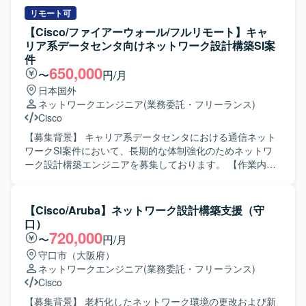
ジェクトが立ち上がりました。 【作業内容】 6代目社内シ
リモート可
ステム基盤の刷新プロジェクトに参画し、ネットワーク系
【Cisco/ファイアーウォール/フルリモート】キャ
およびサーバ系インフラの設計・構築・テストをご担当い
リア系データセンタ向けネットワーク設計構築SI案
ただきます。 ネットワーク系では、FW/スイッチ/ストレー
件
ジ/リモート環境、NTP/証明書/RADIUS/DHCP/DNS/無線と
650,000
〜
円/月
いった各領域において、詳細設計、構築手順書作成、単体
日本国外
テスト項目書作成、環境構築、単体テスト、結合テスト、
ネットワークエンジニア
(業務委託・フリーランス)
総合テストまで一連の工程を担当していただきます。 サー
Cisco
バ系では、物理サーバ/仮想化基盤、DB/データ連携/OS/保
全/機器設置調整といった領域にて、サーバおよび仮想化基
【募集背景】 キャリア系データセンタにおける通信ネット
盤の設計・構築、各種ミドルウェア・DB・データ連携・保
ワークSI案件において、長期的な体制強化のためネットワ
全機構の設計・構築、ならびにテスト計画・実施・結果整
ーク設計構築エンジニアを募集しております。 【作業内
理などを行っていただきます。 プロジェクト全体として
容】 要件に基づき、キャリア系データセンタの通信ネット
は、詳細設計～各種テスト～切替までの長期フェーズにわ
ワーク設計から構築までをご担当いただきます。 主な作業
たり、段階的に環境を構築しながら、既存環境から新基盤
は以下を想定しております。 ・ネットワークの詳細設計
【Cisco/Aruba】ネットワーク設計構築支援（守
へのスムーズな移行を進めていきます。 【求める人物像】
（物理設計、論理設計） ・パラメータ設計 ・各種設定・構
口）
インフラ基盤の大規模更改プロジェクトにおいて、担当領
成に関する手順書作成 ・商用切替などの商用作業対応 ・デ
720,000
〜
円/月
域の技術的な深い理解を持ちつつ、関連チームと連携しな
ータセンタにおける初期設定作業（必要に応じてACI関連作
守口市（大阪府）
がら主体的に設計・構築・テストを推進できる方を求めて
業を現地で実施する場合があります） 【求める人物像】 ・
ネットワークエンジニア
(業務委託・フリーランス)
います。 複数プロダクトが連携する環境のため、周辺領域
中長期で安定して参画いただける方 ・ネットワーク技術の
Cisco
にも関心を持ち、仕様や構成を自らキャッチアップしなが
キャッチアップに前向きに取り組める方 ・手順書作成など
ら、課題やリスクを早期に発見し共有できる方が望ましい
ドキュメント作業も丁寧に対応いただける方 ・関係者とコ
【募集背景】 老朽化したネットワーク環境の更改および新