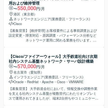
用および維持管理
550,000
〜
円/月
港区（東京都）
ネットワークエンジニア
(業務委託・フリーランス)
Cisco
【募集背景】 [維持管理] お客様要件による事前調査および
設定変更・障害対応・原因調査・パフォーマンス分析など
ネットワーク運用に関わる業務を行います。
※小規模なNW関連機器のバージョンアップやル
ーターリプレース対応等も含まれます。
【Cisco/ファイアーウォール】大手鉄道社向け次期
社内システム基盤ネットワーク・サーバ設計構築
570,000
〜
円/月
名古屋市（愛知県）
インフラエンジニア
(業務委託・フリーランス)
Oracle
・
RedHat
・
Apache
・
Cisco
・
VMWARE
【募集背景】 大手鉄道会社において、情報交換や調整作業
を支える社内システム基盤が複数世代にわたりオンプレミ
スで運用されてきましたが、端末2台持ちやコミュニケーシ
ョンの非効率性、バージョンアップ負荷の高止まりといっ
た課題が顕在化しているため、次期基盤への全面刷新プロ