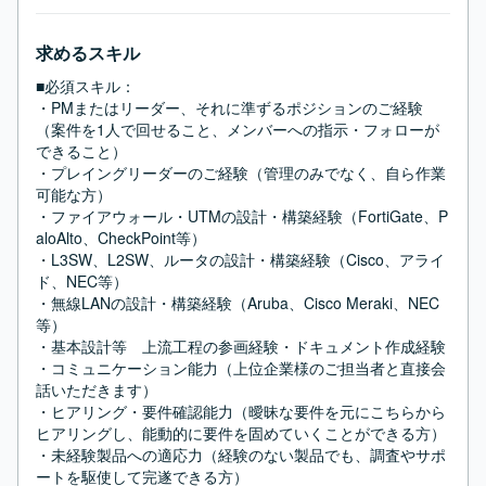
求めるスキル
■必須スキル：
・PMまたはリーダー、それに準ずるポジションのご経験
（案件を1人で回せること、メンバーへの指示・フォローが
できること）

・プレイングリーダーのご経験（管理のみでなく、自ら作業
可能な方）

・ファイアウォール・UTMの設計・構築経験（FortiGate、P
aloAlto、CheckPoint等）

・L3SW、L2SW、ルータの設計・構築経験（Cisco、アライ
ド、NEC等）

・無線LANの設計・構築経験（Aruba、Cisco Meraki、NEC
等）

・基本設計等　上流工程の参画経験・ドキュメント作成経験

・コミュニケーション能力（上位企業様のご担当者と直接会
話いただきます）

・ヒアリング・要件確認能力（曖昧な要件を元にこちらから
ヒアリングし、能動的に要件を固めていくことができる方）

・未経験製品への適応力（経験のない製品でも、調査やサポ
ートを駆使して完遂できる方）
