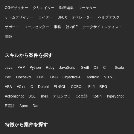
CGデザイナー
クリエイター
動画編集
マーケター
ゲームデザイナー
ライター
UI/UX
オペレーター
ヘルプデスク
サポート
コールセンター
事務
社内SE
データサイエンティスト
講師
スキルから案件を探す
Java
PHP
Python
Ruby
JavaScript
Swift
C#
C++
Scala
Perl
Cocos2d
HTML
CSS
Objective-C
Android
VB.NET
VBA
VC++
C
Delphi
PL/SQL
COBOL
PL/I
RPG
Actionscript
SQL
shell
アセンブラ
Go言語
Kotlin
TypeScript
R言語
Apex
Dart
特徴から案件を探す