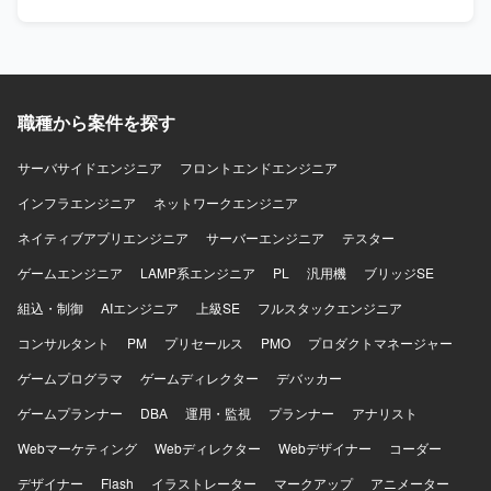
等：Oracle Standard Edition、HULFT、Pacemaker、
環境です。
ジェクトに伴う設計書、パラメータシート、テスト仕様書
Postfix、squid OS：Windows Server、Redhat系OS
などの技術ドキュメントを作成していただきます。 【求め
る人物像】 認証や証明書、ネットワークポリシー制御に強
みを持ち、高い専門性を活かして主体的に設計・構築をリ
ードしていただける方を求めています。 【ポジションの魅
力】 中央省庁向けの重要度が高い大規模ネットワーク認証
職種から案件を探す
基盤の設計・構築に携わることで、高度なセキュリティ要
件に対応したネットワーク設計スキルを磨いていただけま
サーバサイドエンジニア
フロントエンドエンジニア
す。 Ciscoの先進的なソリューション（ISE、DNAC等）を
インフラエンジニア
活用した認証・ネットワーク制御の実務経験を深めること
ネットワークエンジニア
ができます。 【開発環境】 ネットワーク製品： Cisco
ネイティブアプリエンジニア
サーバーエンジニア
テスター
Catalyst, WLC, Cisco ISE, Cisco DNA Center (DNAC) 認証
プロトコル： RADIUS, LDAP サーバーOS： Linux,
ゲームエンジニア
LAMP系エンジニア
PL
汎用機
ブリッジSE
Windows Server（証明書・認証周り） 担当工程： 基本設
組込・制御
AIエンジニア
上級SE
フルスタックエンジニア
計〜詳細設計〜構築〜検証・テスト
コンサルタント
PM
プリセールス
PMO
プロダクトマネージャー
ゲームプログラマ
ゲームディレクター
デバッカー
ゲームプランナー
DBA
運用・監視
プランナー
アナリスト
Webマーケティング
Webディレクター
Webデザイナー
コーダー
デザイナー
Flash
イラストレーター
マークアップ
アニメーター