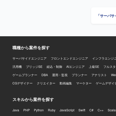
です。 【ポジションの魅力】 金融業界向けのSalesforce案件に携わることで、Financial
Servic
スまで幅広
「サーバサ
環境】 Sa
職種から案件を探す
サーバサイドエンジニア
フロントエンドエンジニア
インフラエンジ
汎用機
ブリッジSE
組込・制御
AIエンジニア
上級SE
フルスタ
ゲームプランナー
DBA
運用・監視
プランナー
アナリスト
W
CGデザイナー
クリエイター
動画編集
マーケター
ゲームデザイ
スキルから案件を探す
Java
PHP
Python
Ruby
JavaScript
Swift
C#
C++
Scala