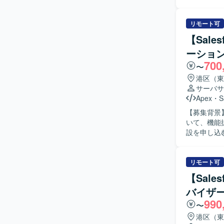
ケジュール
ます。
び品質・納
運用フロー設
リモート可
ー、テスト計
【Sal
設定・開発、
ーショ
およびテスト
700
像】 上流
〜
日本語でコ
港区（東
にご活躍い
サーバサ
解の深化に取り組ん
Apex
・
S
クトセンター領域
【募集背景
能を活用し
いて、機能拡張お
ンで、大規
設を申し込む
キャリア形成に取り組んでいただ
Salesf
た構成にて
を中心とし
行います。
なり、仕様を
リモート可
人物像】 
【Sal
ュニケーシ
バイザ
インに対して
990
力】 大規
〜
Salesf
港区（東
す。画面開