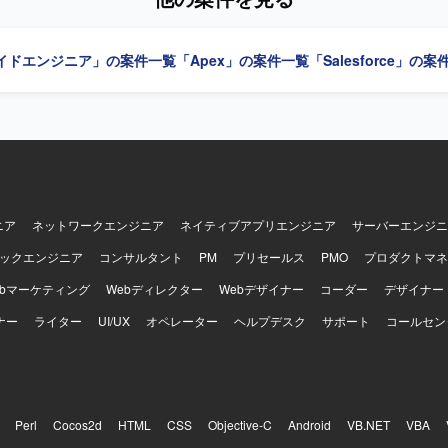
e Cloudをはじめとした金融領域特有の知見を深めていただけます。要件調
い工程を経験できるため、上流工程スキルや折衝力の向上も期待できます。 
イドエンジニア」の案件一覧
「Apex」の案件一覧
「Salesforce」の
lesforceを中心としたワークフロー基盤上での開発環境となります。
ニア
ネットワークエンジニア
ネイティブアプリエンジニア
サーバーエンジニ
ックエンジニア
コンサルタント
PM
プリセールス
PMO
プロダクトマネ
ebマーケティング
Webディレクター
Webデザイナー
コーダー
デザイナー
ナー
ライター
UI/UX
オペレーター
ヘルプデスク
サポート
コールセン
Perl
Cocos2d
HTML
CSS
Objective-C
Android
VB.NET
VBA