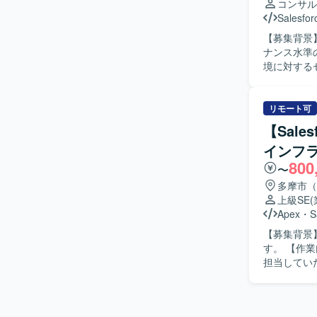
コンサル
き、将来的な
Salesfor
Salesf
【募集背景】
行います。
ナンス水準の向上
定していま
境に対する
を行ってい
ラクティス
やスキルト
リモート可
性に関するア
【Sales
Salesf
インフ
ています。
800
ントの両面で主体的
〜
Cloudお
多摩市（
含む上流工
上級SE
育成やスキ
Apex
・
S
【開発環境】 S
【募集背景
限管理やセ
す。 【作業内容】 金融系顧客向けワークフロー基盤（Salesforce）導入および開発支援業務を
担当してい
ト、リリースまで一
ーションを
き、新しい