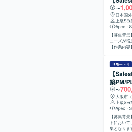
【Sale
1,0
〜
日本国外
上級SE
Apex
・
S
【募集背景】
ニーズが増
【作業内容】 ・
守対応や問
のすり合わ
る質疑応答や
リモート可
す。 ・新
【Sale
ていただき
築PM/
す。 【求める人物像】 ・顧客とのコミュニケーションを通じて課題を整理し、自ら主体的に提
700
案・推進して
〜
つ、新しい
大阪市（
いです。 【ポジションの魅力】 ・Salesforceの複数クラウド（ServiceCloud, SalesCloud,
上級SE
Classi
Apex
・
S
衝から実装
【募集背景】 
ることがで
トにおいて
験を積んでいただけます。 【開発環境】 Salesfor
集となります。 【作業内容】 PMとしては、プロジェクト全体の進
境）、Apex