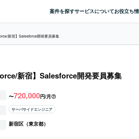
案件を探す
サービスについて
お役立ち情
force/新宿】Salesforce開発要員募集
force/新宿】Salesforce開発要員募集
720,000
〜
円/月
サーバサイドエンジニア
新宿区（東京都）