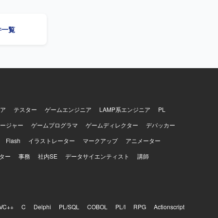
整からリリー
【開発
案件一覧
ア
テスター
ゲームエンジニア
LAMP系エンジニア
PL
ージャー
ゲームプログラマ
ゲームディレクター
デバッカー
Flash
イラストレーター
マークアップ
アニメーター
ター
事務
社内SE
データサイエンティスト
講師
VC++
C
Delphi
PL/SQL
COBOL
PL/I
RPG
Actionscript