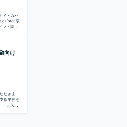
ション開発を
リティ・ガバ
た進め方を想
メント業務
、ベストプ
ンバー育成
評価や安全
】金融向け
だける方を求め
とマネジメ
やガバナンスを
くメンバー
力です。
環境において、権
ただきま
）、テス
称で遂行で
ポジション