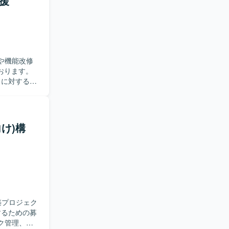
支援
応や機能改修
おります。
など）に対する保
加し、方針
仕様に関す
ていただきま
応を担当し
向け)構
ただきま
を活かしつ
方が望まし
。 ・顧客折
スよく高め
構築プロジェク
を深める経
するための募
環境となっており