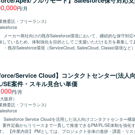
sforce/Apex/フルリモート】Salesforce保守対応
00,000
円/月
(業務委託・フリーランス)
alesforce
 メーカー商社向けの既存Salesforce環境において、継続的な保守対
加しているため、体制強化を目的としてご支援いただける方を募集して
既存Salesforce環境（ServiceCloud, SalesCloud, Classic環境
合せ対応を行っていただきます。 ・顧客との週次定例ミーティングに参
せや課題整理、対応内容の説明を実施していただきます。 ・既存機能の
、標準機能および軽微なApex、Visualforceを用いた機能改修を行っ
規機能について、対応方針の検討から設計・実装・受け入れまで一連の対
sforce/Service Cloud】コンタクトセンター(法人
ます。 ・その他、関連する開発要件についても状況に応じて対応してい
PL/SE案件・スキル見合い単価
,000
いただける方を求めております。 ・Salesforceに関する知識や経験
円/月
機能や周辺サービスについても前向きにキャッチアップしていただける
大阪府）
(業務委託・フリーランス)
c環境など）に関わることで、幅広い機能・領域の知見を深めていただけます
alesforce
まで一貫して対応することで、上流工程から開発までのスキルをバラン
Salesforce Service Cloudを活用した法人向けコンタクトセンター
きます。 ・継続的な保守・改善を通じて、長期的な関係構築と業務理解
、要件定義からリリースまで一貫して推進できるPM/PL/SE体制を強化
ce（ServiceCloud, SalesCloud, Classic環
捗・課題・リスク管理、ス
、Visualforce、AccountEngagement（旧Pardot）などを利用した