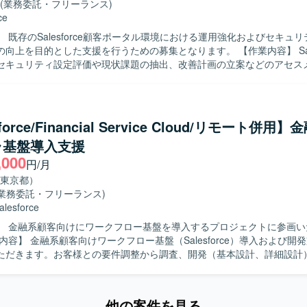
(業務委託・フリーランス)
フルスタック志向のキャリアにもつながるポジションです。 【開発環境】
ce
orceを基盤とした環境で、ApexやAuraなどの機能を用いたWebアプリケー
 既存のSalesforce顧客ポータル環境における運用強化およびセキュ
帳票はSVF Cloudを利用し、アジャイル開発のプラクティスを取り入れ
を目的とした支援を行うための募集となります。 【作業内容】 Salesforce環
す。
セキュリティ設定評価や現状課題の抽出、改善計画の立案などのアセス
ただきます。また、先方運用チームへの技術支援やテクニカル相談対応
の提供などの技術相談・伴走支援を実施していただきます。さらに、メ
ランスファーを通じたナレッジ共有を行い、システム運用面での妥当性
ドバイスなどのガバナンス支援にも携わっていただきます。 【求める人物像】
force/Financial Service Cloud/リモート併用
orceに関する豊富な知見をもち、自ら課題を抽出し改善提案まで推進いた
ラ基盤導入支援
運用チームや関係者と円滑にコミュニケーションを取りながら、技術面
,000
にリードいただける方が望ましいです。 【ポジションの魅力】 Service
円/月
よびExperience Cloudを中心とした大規模環境において、セキュリティ
東京都）
程から運用支援まで一貫して関わることができます。技術支援だけでな
(業務委託・フリーランス)
ルトランスファーを通じて組織全体のレベルアップに貢献できる点も魅
alesforce
ervice CloudおよびExperience Cloudを中心としたSalesforce
】 金融系顧客向けにワークフロー基盤を導入するプロジェクトに参画い
キュリティ設計などの運用・改善業務を行います。
ただきます。お客様との要件調整から調査、開発（基本設計、詳細設計
連の工程をご担当いただきます。 【求める人物像】 自ら進んでコミュニケ
図りながら要件調整ができる方を求めています。想定される作業を一人
業務についても積極的に学びキャッチアップいただける方にマッチする
他の案件を見る