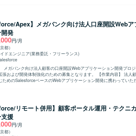
調整、顧客折衝、各種会議のファシリテート、メンバー管理、成果物レ
期・スコープ管理をご担当いただきます。 PLとしては、業務要件整理
計、Salesforce機能設計・仕様調整、設計レビュー、開発メンバー
画や移行・リリース支援をご担当いただきます。 SEとしては、Salesfo
esforce/Apex】メガバンク向け法人口座開設Web
外部連携のSalesforce側対応、設計書などのドキュメント作成、テ
ン開発
実施、不具合対応、移行・リリース支援をご担当いただきます。 【求める人物
,000
工程を自走でき、設計から実装まで一貫して対応できる方を求めています
円/月
ミュニケーションを取りながら、関係者と連携し主体的に課題解決に取
京都）
ただきたいと考えております。長期的な参画を前提に、継続的な改善提
イドエンジニア
(業務委託・フリーランス)
でいただける方を歓迎いたします。 【ポジションの魅力】 法人向けコンタ
alesforce
において、Salesforce Service CloudやData Cloud / Agentfor
】 メガバンク向け法人顧客の口座開設Webアプリケーション開発プロ
た構築プロジェクトに上流から参画できる環境です。PM/PL/SEそれぞ
よび開発体制強化のための募集となります。 【作業内容】 法人顧客の口座開
模案件の推進経験や外部連携を含む統合案件の知見を深めながら、長期
ためのSalesforceベースのWebアプリケーション開発に携わってい
けます。 【開発環境】 Salesforce Service Cloudを中心とし
orce ApexやAura、もしくはJavaによるWebアプリケーションの知見を生
、CTIや外部システムとのAPI・SSO・バッチ連携などを含む環境での
た設計・開発・テストを担当していただきます。6月以降は特に開発作
踏まえた実装および単体・結合テストを自走して進めていただきます。 【求め
与えられたタスクを独力でやり切る主体性をお持ちの方を求めています。
esforce/リモート併用】顧客ポータル運用・テクニ
ョンを取りながら、仕様理解や設計意図を踏まえて開発を進められる方
ー支援
も学習意欲を持って取り組んでいただける方が望ましいです。 【ポジションの魅
,000
模なメガバンク向けシステム開発に参画することで、金融業界特有の業務
円/月
orceを中心としたクラウドアプリケーション開発のスキルを同時に習得して
京都）
発の比重が高いため、ユーザー体験を意識した設計・実装の経験を積む