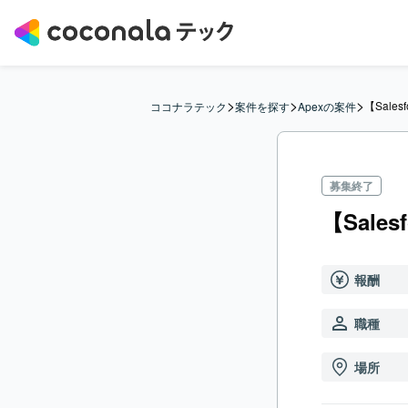
>
>
>
【Sales
ココナラテック
案件を探す
Apexの案件
募集終了
【Sales
報酬
職種
場所