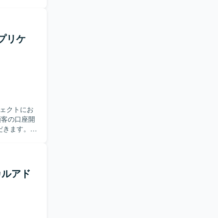
ビューおよ
、業務および
の管理・フォロ
rce機能の
アプリケ
スト仕様書作成
。能動的に
り組める方
案や業務理
ceなどの最新機
ジェクトにお
れのポジショ
的な視点で
ただきます。
かし、画面機能
構築・開発を
業がメインと
る
周囲とコミ
カルアド
、金融ドメ
知識と、
いただけま
ことがで