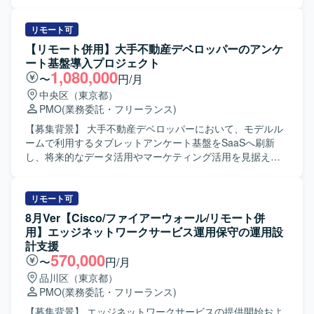
ける方を求めています。 ・関係者と円滑にコミュニケーシ
ド企業における間接部門の最適化プロジェクトを推進して
ョンを取りながら、状況報告や相談を適切に行っていただ
いただきます。各部門の関係者との会議設定や議事録作
ける方を歓迎いたします。 【ポジションの魅力】 ・特権ID
成、導入サービスの説明および関連資料の作成、管理資料
リモート可
管理やセキュリティパッチ適用など、リスク管理領域の実
の更新、顧客へのサービス説明と質疑応答、全体スケジュ
【リモート併用】大手不動産デベロッパーのアンケ
務を通じてインフラ運用・セキュリティに関する知見を深
ールの管理、開発チームを含む関係各所との連携、定例会
ート基盤導入プロジェクト
めていただけます。 ・NotesDBやバッチ処理、Excelマクロ
への参加と意見出し、問い合わせ対応など、プロジェクト
1,080,000
〜
円/月
などを活用した運用自動化・効率化の経験を積むことがで
推進に関わる調整業務全般をご担当いただきます。 【求め
中央区（東京都）
きます。 【開発環境】 ・NotesDB ・Excelマクロ、Lotusス
る人物像】 顧客の業務内容を主体的に理解し、分かりやす
PMO
(業務委託・フリーランス)
クリプト
いドキュメントへ落とし込める方を求めております。多部
署・多関係者と円滑にコミュニケーションを取りながら、
【募集背景】 大手不動産デベロッパーにおいて、モデルル
自ら課題を見つけて行動できる能動性をお持ちの方にマッ
ームで利用するタブレットアンケート基盤をSaaSへ刷新
チするポジションです。また、役職者クラスのステークホ
し、将来的なデータ活用やマーケティング活用を見据えた
ルダーに対しても臆することなく説明や折衝ができる方を
システム導入を進めるためのプロジェクトになります。
歓迎いたします。 【ポジションの魅力】 エンド企業におけ
【作業内容】 発注サイドDX部門の立場で、アンケート基盤
る間接部門の最適化という、全社的な業務改善に直結する
導入プロジェクトの要件定義リードおよび導入推進を行っ
リモート可
プロジェクトの推進をリーダークラスとして経験いただけ
ていただきます。 具体的には、顧客および業務部門との要
8月Ver【Cisco/ファイアーウォール/リモート併
ます。複数部門との調整やサービス導入のフロント対応を
件整理、SaaSベンダーとの調整・コントロール、システム
用】エッジネットワークサービス運用保守の運用設
通じて、ドキュメンテーションスキルやマネジメントスキ
開発における課題管理・変更管理、各種資料作成などを担
計支援
ル、業務改善に関する知見を幅広く習得・発揮できる環境
当していただきます。 【求める人物像】 関係者と円滑にコ
570,000
〜
円/月
です。 【開発環境】 ドキュメント作成や説明資料作成にお
ミュニケーションを取りながら、発注サイドの立場で主体
品川区（東京都）
いて、ExcelおよびPowerPointなどのオフィスツールを利用
的にプロジェクトをリードしていただける方を求めていま
PMO
(業務委託・フリーランス)
いたします。
す。 【ポジションの魅力】 大手不動産デベロッパーのDX推
進に直接関わり、アンケートデータの活用やマーケティン
【募集背景】 エッジネットワークサービスの提供開始およ