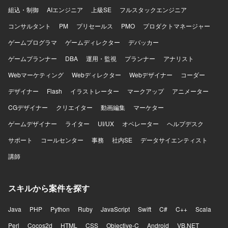
組込・制御
AIエンジニア
上級SE
フルスタックエンジニア
コンサルタント
PM
プリセールス
PMO
プロダクトマネージャー
ゲームプログラマ
ゲームディレクター
デバッカー
ゲームプランナー
DBA
運用・監視
プランナー
アナリスト
Webマーケティング
Webディレクター
Webデザイナー
コーダー
デザイナー
Flash
イラストレーター
マークアップ
アニメーター
CGデザイナー
クリエイター
動画編集
マーケター
ゲームデザイナー
ライター
UI/UX
オペレーター
ヘルプデスク
サポート
コールセンター
事務
社内SE
データサイエンティスト
講師
スキルから案件を探す
Java
PHP
Python
Ruby
JavaScript
Swift
C#
C++
Scala
Perl
Cocos2d
HTML
CSS
Objective-C
Android
VB.NET