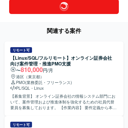
関連する案件
リモート可
【Linux/SQL/フルリモート】オンライン証券会社
向け案件管理・推進PMO支援
810,000
〜
円/月
港区（東京都）
PMO
(業務委託・フリーランス)
PL/SQL
・
Linux
【募集背景】 オンライン証券会社の情報システム部門にお
いて、案件管理および推進体制を強化するための社員代替
要員を募集しております。 【作業内容】 要件定義から本番
リリースまでの案件管理および推進をご担当いただきま
す。業務要件のヒアリングを行い、システム要件定義書や
プロジェクト計画書を作成していただきます。設計からテ
リモート可