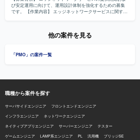
グ高度化を見据えた基盤構築に上流から携わることができ
び安定運用に向けて、運用設計体制を強化するための募集
ます。SaaS導入や顧客接点システムに関する経験を広げる
です。 【作業内容】 エッジネットワークサービスに関する
ことができる環境です。 【開発環境】 アンケート基盤
運用設計業務をご担当いただきます。具体的には、要件定
SaaSおよび関連する顧客接点システム群を対象としたシス
義書や作業項目一覧、運用設計書、運用フロー、運用手順
テム導入プロジェクトとなります。
書、運用台帳・帳票類など、運用で使用する各種ドキュメ
他の案件を見る
ントの作成を行っていただきます。また、関係者との打合
せへの参加、スケジュール調整、議事録作成なども実施い
ただきます。 【求める人物像】 関係者とのコミュニケーシ
「PMO」の案件一覧
ョンを通じて必要な情報を整理し、分かりやすい運用ドキ
ュメントとしてまとめられる方を求めています。主体的に
タスクを推進し、運用観点で改善提案ができる方にマッチ
するポジションです。 【ポジションの魅力】 エッジネット
ワークサービスの運用設計フェーズから関与できるため、
サービス全体の運用設計スキルやネットワーク運用の知見
職種から案件を探す
を広く深く身につけていただけます。将来的な延長の可能
性もあり、中長期的に運用設計者としてキャリアを積むこ
とができます。 【開発環境】 オフィス系ツール（Excel、
サーバサイドエンジニア
フロントエンドエンジニア
Word、PowerPoint）を用いた各種運用ドキュメント作成環
インフラエンジニア
ネットワークエンジニア
境となります。
ネイティブアプリエンジニア
サーバーエンジニア
テスター
ゲームエンジニア
LAMP系エンジニア
PL
汎用機
ブリッジSE