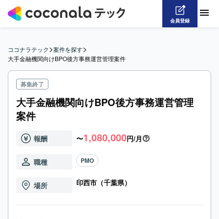
会員登録
>
>
ココナラテック
案件を探す
大手金融機関向けBPO後方事務運営管理案件
募集終了
大手金融機関向けBPO後方事務運営管理
案件
1,080,000
報酬
〜
円/月
PMO
職種
印西市（千葉県）
場所