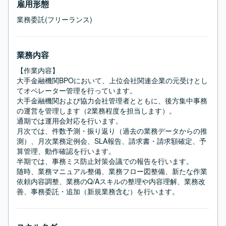
雇用形態
業務委託(フリーランス)
業務内容
【作業内容】

大手金融機関BPOにおいて、上位会社関連企業の元受けとし
てオペレーター管理を行っています。

大手金融機関および協力会社管理者とともに、後方集中事務
の運営を管理します（2業務程度を担当します）。

通期では運用会対応を行います。

月次では、件数予測・振り返り（過去の業務データからの推
測）、月次業務定例会、SLA報告、請求書・請求額確定、予
算管理、動作確認を行います。

半期では、事務ミス防止対策会議での報告を行います。

随時、業務マニュアル整備、業務フロー図整備、新たな作業
依頼内容調整、業務のQ/Aスキルの整理や内容理解、業務改
善、事務委託・追加（新規業務含む）を行います。