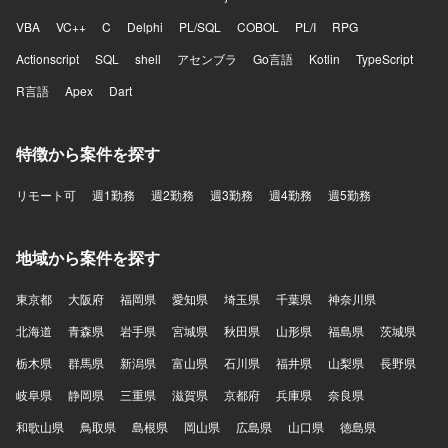
VBA
VC++
C
Delphi
PL/SQL
COBOL
PL/I
RPG
Actionscript
SQL
shell
アセンブラ
Go言語
Kotlin
TypeScript
R言語
Apex
Dart
特徴から案件を探す
リモート可
週1勤務
週2勤務
週3勤務
週4勤務
週5勤務
地域から案件を探す
東京都
大阪府
福岡県
愛知県
埼玉県
千葉県
神奈川県
北海道
青森県
岩手県
宮城県
秋田県
山形県
福島県
茨城県
栃木県
群馬県
新潟県
富山県
石川県
福井県
山梨県
長野県
岐阜県
静岡県
三重県
滋賀県
京都府
兵庫県
奈良県
和歌山県
鳥取県
島根県
岡山県
広島県
山口県
徳島県