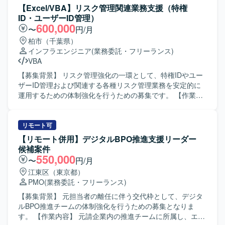
ストフェーズにかけては、外部ベンダーへの委託に伴うベ
【Excel/VBA】リスク管理関連業務支援（特権
ンダーコントロールを実施し、進捗・課題・品質・コスト
ID・ユーザーID管理）
の管理を行います。また、社内の品質管理部門に対して品
600,000
〜
円/月
質状況の報告を行っていただきます。 【求める人物像】 関
柏市（千葉県）
係者と円滑にコミュニケーションを取りながら、主体的に
インフラエンジニア
(業務委託・フリーランス)
案件を推進できる方を求めております。状況変化に柔軟に
VBA
対応しつつ、ドキュメントを用いた分かりやすい説明や調
整ができる方が望ましいです。 【ポジションの魅力】 オン
【募集背景】 リスク管理強化の一環として、特権IDやユー
ライン証券ビジネスにおけるシステム案件を上流工程から
ザーID管理および関連する各種リスク管理業務を安定的に
一貫して担当することで、業務知識とシステム知識の双方
運用するための体制強化を行うための募集です。 【作業内
を高いレベルで身につけることができます。ベンダーコン
容】 ・NotesDBで管理されている特権ID所有者について、
トロールや品質報告など、プロジェクト推進の中核に関わ
前月との差分を集計し、比較資料を作成して報告いたしま
る経験を積むことができます。 【開発環境】 Web系システ
す。 ・NotesDBで管理されているグループID情報に対し
リモート可
ムを対象とした環境において、LinuxおよびSQLを活用した
て、夜間バッチによるID更新作業を実施いたします。 ・サ
【リモート併用】デジタルBPO推進支援リーダー
システムの要件定義および設計・開発経験を生かしてご対
ーバー単位で適用対象となるセキュリティパッチの洗い出
候補案件
応いただきます。
しと、対象サーバーの一覧作成を行います。 ・本稼働した
550,000
〜
円/月
サーバーのNotesDB登録およびEOSを実施したサーバーの
江東区（東京都）
NotesDB削除対応を行います。 ・サーバーから取得したID
PMO
(業務委託・フリーランス)
リストとNotesDBの登録内容との整合性チェックを行い、
不整合があった場合の調査および問い合わせ対応を実施い
【募集背景】 元担当者の離任に伴う交代枠として、デジタ
たします。 【求める人物像】 ・丁寧かつ正確にデータを扱
ルBPO推進チームの体制強化を行うための募集となりま
い、地道な検証作業にも責任感を持って取り組んでいただ
す。 【作業内容】 元請企業内の推進チームに所属し、エン