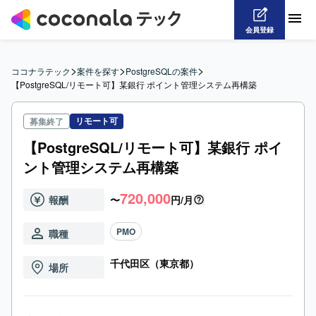
会員登録
>
>
>
ココナラテック
案件を探す
PostgreSQLの案件
【PostgreSQL/リモート可】某銀行 ポイント管理システム再構築
リモート可
募集終了
【PostgreSQL/リモート可】某銀行 ポイ
ント管理システム再構築
720,000
報酬
〜
円/月
PMO
職種
千代田区（東京都）
場所