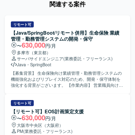
関連する案件
リモート可
【Java/SpringBoot/リモート併用】生命保険 業績
管理・勤務管理システムの開発・保守
630,000
〜
円/月
多摩市（東京都）
サーバサイドエンジニア
(業務委託・フリーランス)
Java
・
SpringBoot
【募集背景】 生命保険向け業績管理・勤務管理システムの
機能強化およびリプレイス対応のため、開発・保守体制を
強化する背景がございます。 【作業内容】 営業職員向け勤
務管理システムの新規開発および機能改修、保守対応をご
担当いただきます。既存システムのCJFリプレイス対応とし
て、設計・開発・テスト・リリースまで一連の工程に携わ
リモート可
っていただきます。要件や基本設計などの上流工程にも関
【リモート可】EOS計画策定支援
与いただき、関連システムとの連携や仕様調整を行ってい
630,000
〜
円/月
ただきます。 【求める人物像】 長期的な参画を前提に、主
大阪市中央区（大阪府）
体的に課題発見・改善提案ができる方を求めております。5
PM
(業務委託・フリーランス)
名以上のチーム開発体制の中で、周囲と連携しながら自律