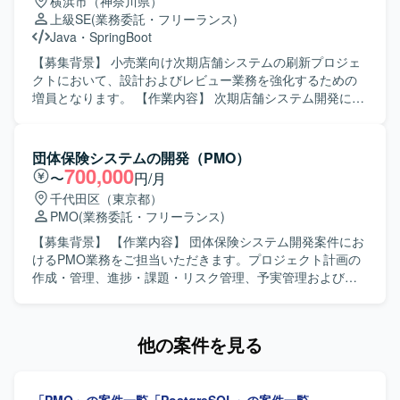
横浜市（神奈川県）
理解を持ち、主体的かつ自走的に業務を推進いただける方
上級SE
(業務委託・フリーランス)
を求めております。 関係者と良好なコミュニケーションを
Java
・
SpringBoot
取りながら、課題を整理し解決に導いていける方が望まし
いです。 【ポジションの魅力】 グループ全体のSCM改革と
【募集背景】 小売業向け次期店舗システムの刷新プロジェ
いう戦略的な取り組みにおいて、中核となるWMSのスクラ
クトにおいて、設計およびレビュー業務を強化するための
ッチ開発に上流から関わることができます。 事業会社側の
増員となります。 【作業内容】 次期店舗システム開発にお
立場でベンダコントロールやPMOを担うことで、業務とシ
いて、要件定義以降の上流工程から参画していただきま
ステムの両面から大規模プロジェクトをリードする経験を
す。ストコンのセンター化やマスタMDの一部機能の新シス
積むことができます。 【開発環境】 WMSを中心とした物
テムへの移管、新機能構築に伴う設計業務を担当していた
団体保険システムの開発（PMO）
流システムのスクラッチ開発プロジェクトとなり、上流工
だきます。フロントエンドおよびバックエンドの設計レビ
700,000
〜
円/月
程やベンダコントロールを通じて設計・実装方針の検討に
ュー、開発レビュー、テストレビューを行い、オフショア
千代田区（東京都）
関わっていただきます。
で作成された設計書や成果物の品質確認も実施していただ
PMO
(業務委託・フリーランス)
きます。 【求める人物像】 上流工程から主体的に参画し、
関係者とコミュニケーションを取りながらシステム全体を
【募集背景】 【作業内容】 団体保険システム開発案件にお
見渡した設計やレビューができる方を求めています。複数
けるPMO業務をご担当いただきます。プロジェクト計画の
技術スタックを横断してキャッチアップしつつ、品質にこ
作成・管理、進捗・課題・リスク管理、予実管理および報
だわって責任感を持って業務を進めていただける方を歓迎
告資料作成を行っていただきます。品質管理、変更管理、
いたします。 【ポジションの魅力】 大手小売業向けの大規
リリース管理、プロジェクト管理プロセスやテンプレート
模システム刷新プロジェクトに長期で参画でき、クラウド
の整備・改善、ドキュメント管理の統括もご担当いただき
他の案件を見る
化やセンター化などの構想から詳細設計・レビューまで一
ます。 【求める人物像】 立場の異なる関係者に論理的かつ
貫して関わることができます。フロントエンドからバック
簡潔に説明し、迅速に取りまとめられる方を求めていま
エンドまで幅広い技術スタックや、大規模トラフィックを
す。主体的かつ積極的に業務へ取り組める方を歓迎しま