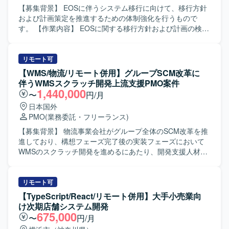
的に動ける方、ドキュメントやコミュニケーションを通じ
【募集背景】 EOSに伴うシステム移行に向けて、移行方針
て品質向上に取り組める方が望ましいです。 【ポジション
および計画策定を推進するための体制強化を行うもので
の魅力】 生命保険業界向けのコアシステムに携わること
す。 【作業内容】 EOSに関する移行方針および計画の検討
で、業務知識とWebアプリケーション開発スキルの双方を
を行っていただきます。対象となるシステムの整理や、
高めていただけます。上流工程から開発・保守まで一気通
Fit&Gapを通じた課題抽出を実施し、全体スケジュールおよ
貫で関われるため、要件定義スキルや設計力を伸ばしやす
び体制の検討を行います。また、各種検討結果をとりまと
リモート可
い環境です。CJFリプレイス対応など、レガシーからモダン
めた資料作成および顧客への説明を担当していただきま
【WMS/物流/リモート併用】グループSCM改革に
環境への移行経験も積むことができます。 【開発環境】
す。 【求める人物像】 関係者と円滑にコミュニケーション
伴うWMSスクラッチ開発上流支援PMO案件
JavaおよびSpringBootを中心としたWebアプリケーション
を取りながら、課題を整理し主体的に提案していける方を
1,440,000
〜
円/月
開発環境となっております。クラウド技術としてAWSを利
求めています。複数システムが関わるプロジェクトにおい
日本国外
用する可能性があり、要件定義や基本設計など上流工程に
て、全体を俯瞰しながら計画立案や調整を進められる方が
PMO
(業務委託・フリーランス)
も関わる機会がございます。
望ましいです。 【ポジションの魅力】 大規模システムの
EOS対応における計画策定フェーズから参画いただくた
【募集背景】 物流事業会社がグループ全体のSCM改革を推
め、上流工程での企画・計画立案スキルを高めることがで
進しており、構想フェーズ完了後の実装フェーズにおいて
きます。顧客折衝や各種資料作成を通じて、マネジメント
WMSのスクラッチ開発を進めるにあたり、開発支援人材が
およびコンサルティングに近い経験を積むことができま
不足しているため募集しております。 【作業内容】 事業会
す。 【開発環境】 対象となる各種WEB系システム群を前提
社のWMS開発チームに社員代替として参画し、業務フロー
とした計画策定業務となります。個別の技術要素はプロジ
およびWMSのAsIs／ToBe整理を行います。 要件定義をリ
リモート可
ェクト内標準に準拠して進めていただきます。
ードし、設計書や各種計画書のレビューを実施いたしま
【TypeScript/React/リモート併用】大手小売業向
す。 開発ベンダのコントロールを行い、進捗管理や社内調
け次期店舗システム開発
整などPMO業務を通じてプロジェクトを前に進めていただ
675,000
〜
円/月
きます。 【求める人物像】 物流業界やWMSに対する深い