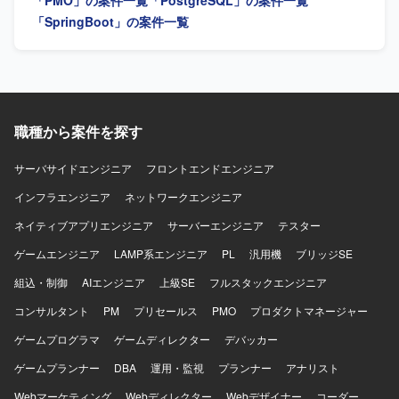
「PMO」の案件一覧
「PostgreSQL」の案件一覧
扱うシステム設計の知見を深めることができる環境です。
す。 【ポジションの魅力】 大規模Web業務アプリケーショ
【開発環境】 TypeScript、React、React Native、Java、
ン開発において、プロジェクト運営全般を支援できます。
「SpringBoot」の案件一覧
SpringBoot、クラウド環境（AWS想定）を用いたシステム
【開発環境】 Web業務アプリケーションです。
開発となります。
職種から案件を探す
サーバサイドエンジニア
フロントエンドエンジニア
インフラエンジニア
ネットワークエンジニア
ネイティブアプリエンジニア
サーバーエンジニア
テスター
ゲームエンジニア
LAMP系エンジニア
PL
汎用機
ブリッジSE
組込・制御
AIエンジニア
上級SE
フルスタックエンジニア
コンサルタント
PM
プリセールス
PMO
プロダクトマネージャー
ゲームプログラマ
ゲームディレクター
デバッカー
ゲームプランナー
DBA
運用・監視
プランナー
アナリスト
Webマーケティング
Webディレクター
Webデザイナー
コーダー