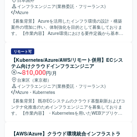
日本国外
について、設計内容への反映および環境構築を行うととも
インフラエンジニア
(業務委託・フリーランス)
に、詳細設計書や設定パラメータシートなど各種技術ドキ
Azure
ュメントの作成も行っていただきます。 顧客および関係者
との技術的な調整を行い、設計内容に関する説明・レビュ
【募集背景】 Azureを活用したインフラ環境の設計・構築
ー対応を通じて、Azure基盤としての設計品質および実装品
案件の増加に伴い、体制強化を目的として募集しておりま
質の担保を図っていただきます。 【求める人物像】 Azure
す。 【作業内容】 Azure環境における要件定義から基本設
基盤の設計・構築に主体的かつ自律的に取り組み、基本設
計・詳細設計、構築までの一連の工程をご担当いただきま
計方針を正確に理解したうえで詳細設計・構築へ落とし込
す。顧客ニーズに応じたインフラアーキテクチャの検討や
める方を求めております。 顧客や関係者と円滑にコミュニ
設計書作成、環境構築および検証対応を行っていただきま
リモート可
ケーションを取りながら技術的な議論や説明ができ、レビ
す。 【求める人物像】 Azureインフラに関する知見を活か
【Kubernetes/Azure/AWS/リモート併用】ECシス
ューを通じて品質向上に貢献いただける方が望ましいで
しつつ、顧客や関係者とコミュニケーションを取りながら
テム向けクラウドインフラエンジニア
す。 チーム内の方針に沿いながらも、自ら課題を見つけ解
主体的にプロジェクトを推進いただける方を求めておりま
810,000
〜
円/月
決に向けて行動できる方に適したポジションです。 【ポジ
す。 【ポジションの魅力】 大規模なAzureインフラ案件に
台東区（東京都）
ションの魅力】 エンタープライズ規模の総合商社向け
上流工程から関わることで、設計スキルや提案力を高める
インフラエンジニア
(業務委託・フリーランス)
Azure基盤プロジェクトに参画し、ネットワーク、セキュリ
ことができ、多様なプロジェクト経験を積んでいただけま
Azure
・
Kubernetes
ティ、権限管理、ガバナンスといった基盤領域を包括的に
す。 【開発環境】 Azureを中心としたクラウドインフラ環
経験できる環境です。 IaCを前提とした設計・構築スタイル
境での設計・構築を行っていただきます。
【募集背景】 既存ECシステムのクラウド基盤刷新およびコ
のもとで、BicepやARM Template、Terraformなどのモダン
ンテナ化推進のためインフラエンジニアを募集しておりま
な技術要素を活用しながら、Azure Landing ZoneやAzure
す。 【作業内容】 ・Kubernetesを用いたWEBアプリケー
Policyなどのガバナンス設計にも関与することができます。
ション動作環境の構築およびチューニングを行っていただ
詳細設計から構築、ドキュメント作成、技術調整まで一連
きます。 ・現行システムからAzure（またはAWS）コンテ
の工程を通じて、上級エンジニアとしてのスキルを高めて
ナ環境への移行計画の立案および実行を担当していただき
【AWS/Azure】クラウド環境統合インフラストラ
いただけます。 【開発環境】 Microsoft Azure をベースと