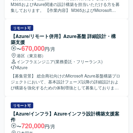
M365およびAzure関連の設計構築を担当いただける方を募
集しております。 【作業内容】 M365およびMicrosoft
Entra ID（旧Azure AD）の設計・構築を行っていただきま
す。 また、Microsoft Intuneの展開作業など、複数の
Windows系案件に横断的に参画いただき、「薄く広く」案
リモート可
件を兼務して対応していただきます。 【求める人物像】
【Azure/リモート併用】Azure基盤 詳細設計・構
M365やAzure環境に関する知識を活かしつつ、新しいサー
築支援
ビスや機能にも積極的にキャッチアップしていきたい意欲
670,000
〜
円/月
のある方を求めております。 関係者と円滑にコミュニケー
港区（東京都）
ションを取りながら、複数案件を並行して進めることがで
インフラエンジニア
(業務委託・フリーランス)
きる方が望ましいです。 【ポジションの魅力】 M365や
Azure
Entra ID、IntuneなどMicrosoftクラウド製品群に横断的に関
わることができ、幅広い設計構築スキルを習得していただ
【募集背景】 総合商社向けのMicrosoft Azure基盤構築プロ
けます。 複数案件を兼務することで、さまざまな要件に触
ジェクトにおいて、基本設計フェーズ以降の詳細設計およ
れながら経験を積むことができる環境です。 【開発環境】
び構築を強化するための体制増強として募集しておりま
M365、Microsoft Entra ID（旧Azure AD）、Microsoft
す。 【作業内容】 基本設計フェーズで確定した全体方針を
Intune、Windowsサーバー、Azure環境などを利用いたしま
インプットとして、Microsoft Azure基盤の詳細設計および
す。
構築作業を担当していただきます。 Azureネットワーク、
リモート可
セキュリティ、権限管理などの基盤要素について詳細設計
【Azure/インフラ】Azureインフラ設計構築支援案
を行い、IaC（Infrastructure as Code）を前提とした構築方
件
針に基づき、設定内容の整理および構築作業を実施してい
720,000
〜
円/月
ただきます。 Azure Policy や RBAC などのガバナンス設定