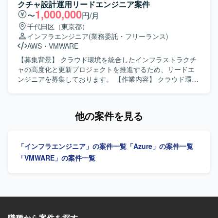
ます。 ・コンテナ化に伴う現在の運用フローと新規運用フ
クチャ設計運用リードエンジニア案件
したクラウド基盤環境で作業していただきます。 IaCには
ローの擦り合わせや調整を行い、運用しやすい環境へ整備
1,000,000
〜
円/月
Bicep、ARM Template、Terraformなどを用い、Azure
を推進していただきます。 【求める人物像】 ・社内エンジ
千代田区（東京都）
PolicyやRBACなどを活用したガバナンス・権限管理を行い
ニアや関係者と円滑にコミュニケーションを取りながら、
インフラエンジニア
(業務委託・フリーランス)
ます。 必要に応じてAzure DevOpsなどのサービスを利用し
主体的に課題解決を進めていただける方を求めておりま
AWS
・
VMWARE
ながら、設計書・パラメータシートなど各種技術ドキュメ
す。 ・クラウドやコンテナ技術の動向に関心を持ち、自ら
ントを整備していただきます。
キャッチアップしていける方を歓迎いたします。 【ポジシ
【募集背景】 クラウド環境を統合したインフラストラクチ
ョンの魅力】 ・大規模ECシステムのクラウド・コンテナ基
ャの高度化と更新プロジェクトを推進するため、リードエ
盤の構築および移行に上流から関わることができ、インフ
ンジニアを募集しております。 【作業内容】 クラウド環境
ラアーキテクチャ設計や運用設計のスキルを高めていただ
を統合したインフラストラクチャの設計および運用をリー
けます。 ・KubernetesやIaC、CI/CDなどモダンなインフラ
ドしていただきます。 グローバルITチームおよび各種ベン
技術を実案件で活用しながら経験を積んでいただけます。
ダーと連携しながら、インフラ更新プロジェクトを推進し
他の案件を見る
【開発環境】 ・クラウド：Azure、AWS ・コンテナオーケ
ていただきます。 仮想基盤、サーバ、ストレージ、ネット
ストレーション：Kubernetes ・構成管理／IaC：Terraform
ワークおよびクラウド環境の設計・運用に関する技術的な
等 ・CI/CD：コンテナ環境向けCI/CDパイプライン（詳細は
意思決定を行っていただきます。 グローバル会議への参加
「インフラエンジニア」の案件一覧
「Azure」の案件一覧
プロジェクト内ルールに準拠）
を通じて、関係者とのコミュニケーションおよびファシリ
テーションを実施していただきます。 【求める人物像】 高
「VMWARE」の案件一覧
い問題解決能力と確かな意思決定力を発揮できる方を求め
ております。 多様なステークホルダーとの調整や合意形成
を主体的に進められる方を歓迎いたします。 インフラ領域
においてリーダーシップを発揮し、チームマネジメントに
も積極的に取り組んでいただける方を想定しております。
【ポジションの魅力】 グローバルなITチームと連携しなが
職種から案件を探す