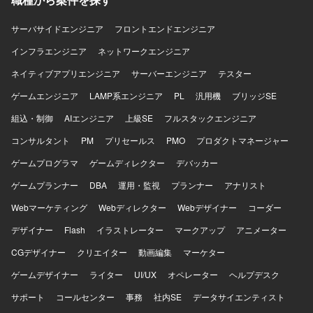
ら、大規模なインフラ統合および更新プロジェクトの中核
を担っていただけます。 仮想基盤やクラウド技術など幅広
サーバサイドエンジニア
フロントエンドエンジニア
いインフラ技術に関わりながら、技術面とマネジメント面
インフラエンジニア
の双方でキャリア形成が可能です。 【開発環境】 VMware
ネットワークエンジニア
やNutanixなどの仮想基盤、およびAWSやAzureなどのクラ
ネイティブアプリエンジニア
サーバーエンジニア
テスター
ウド環境を中心としたインフラストラクチャで作業してい
ただきます。
ゲームエンジニア
LAMP系エンジニア
PL
汎用機
ブリッジSE
組込・制御
AIエンジニア
上級SE
フルスタックエンジニア
コンサルタント
PM
プリセールス
PMO
プロダクトマネージャー
ゲームプログラマ
ゲームディレクター
デバッカー
ゲームプランナー
DBA
運用・監視
プランナー
アナリスト
Webマーケティング
Webディレクター
Webデザイナー
コーダー
デザイナー
Flash
イラストレーター
マークアップ
アニメーター
CGデザイナー
クリエイター
動画編集
マーケター
ゲームデザイナー
ライター
UI/UX
オペレーター
ヘルプデスク
サポート
コールセンター
事務
社内SE
データサイエンティスト