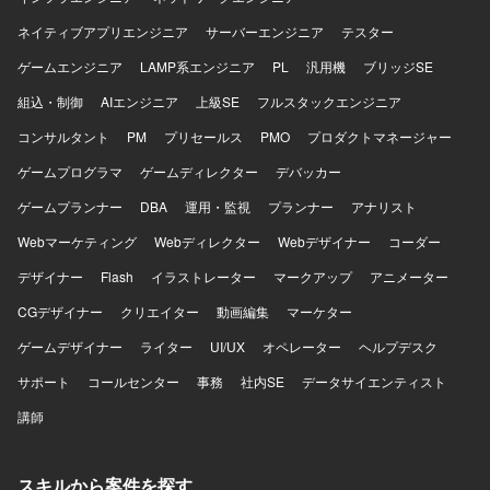
できます。端末管理から業務システム、ネットワークまで
裁量を持って担当できるため、情シスとしてのスキルを総
ネイティブアプリエンジニア
サーバーエンジニア
テスター
合的に高めていただけます。 【開発環境】 各種クラウドサ
ゲームエンジニア
ービス、MDMツール（Intune、Jamf Proなど）、
LAMP系エンジニア
PL
汎用機
ブリッジSE
PC（Mac・Windows）を用いた社内IT環境での運用・管理
組込・制御
AIエンジニア
上級SE
フルスタックエンジニア
を行っていただきます。
コンサルタント
PM
プリセールス
PMO
プロダクトマネージャー
ゲームプログラマ
ゲームディレクター
デバッカー
ゲームプランナー
DBA
運用・監視
プランナー
アナリスト
Webマーケティング
Webディレクター
Webデザイナー
コーダー
デザイナー
Flash
イラストレーター
マークアップ
アニメーター
CGデザイナー
クリエイター
動画編集
マーケター
ゲームデザイナー
ライター
UI/UX
オペレーター
ヘルプデスク
サポート
コールセンター
事務
社内SE
データサイエンティスト
講師
スキルから案件を探す