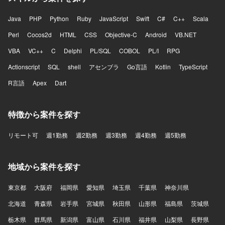
Java
PHP
Python
Ruby
JavaScript
Swift
C#
C++
Scala
Perl
Cocos2d
HTML
CSS
Objective-C
Android
VB.NET
VBA
VC++
C
Delphi
PL/SQL
COBOL
PL/I
RPG
Actionscript
SQL
shell
アセンブラ
Go言語
Kotlin
TypeScript
R言語
Apex
Dart
特徴から案件を探す
リモート可
週1勤務
週2勤務
週3勤務
週4勤務
週5勤務
地域から案件を探す
東京都
大阪府
福岡県
愛知県
埼玉県
千葉県
神奈川県
北海道
青森県
岩手県
宮城県
秋田県
山形県
福島県
茨城県
栃木県
群馬県
新潟県
富山県
石川県
福井県
山梨県
長野県