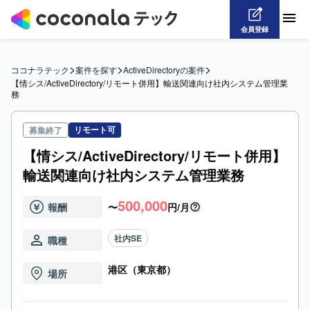
会員登録
>
>
>
ココナラテック
案件を探す
ActiveDirectoryの案件
【情シス/ActiveDirectory/リモート併用】輸送関連向け社内システム管理業
務
リモート可
募集終了
【情シス/ActiveDirectory/リモート併用】
輸送関連向け社内システム管理業務
500,000
報酬
〜
円/月
社内SE
職種
港区（東京都）
場所