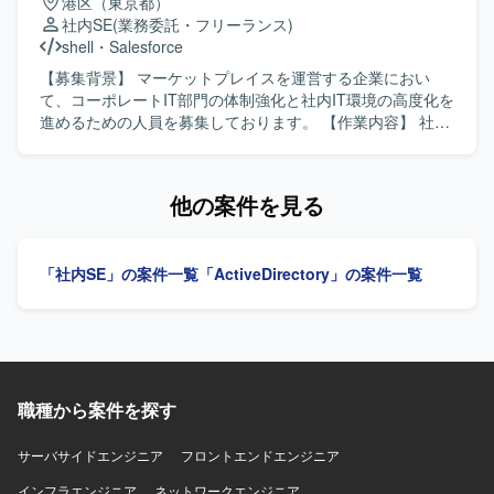
港区（東京都）
設計、タスク・工数管理、改善推進を実施していただきま
社内SE
(業務委託・フリーランス)
す。 メンバー管理・育成、ベンダーコントロールを行って
shell
・
Salesforce
いただきます。 コスト管理および運用最適化を推進してい
ただきます。 【求める人物像】 ITインフラ全般に横断的な
【募集背景】 マーケットプレイスを運営する企業におい
知識を持ち、主体的に運用改善や自動化を推進できる方を
て、コーポレートIT部門の体制強化と社内IT環境の高度化を
求めております。 関係者と円滑にコミュニケーションを取
進めるための人員を募集しております。 【作業内容】 社内
りながら、調整・折衝をリードできる方を歓迎いたしま
IT担当として、社内の端末管理や業務システムの導入・運
す。 【ポジションの魅力】 大規模な多店舗展開企業のITイ
用・保守を担当いただき、社内ITインフラにおけるお困り
ンフラ全体を俯瞰しながら、運用設計から改善推進まで一
ごとの解決や全従業員の業務効率化の実現に貢献いただき
他の案件を見る
貫して関わることができます。 MS系基盤やクラウド、セキ
ます。 具体的には、クラウドサービスの利用検討、導入、
ュリティなど幅広い技術領域に携わり、運用リーダーとし
運用、社員からのITに関する問い合わせへの対応、
ての経験をさらに深めていただけます。 【開発環境】 MS
PC（Mac・Windows）のキッティング、IT全般の統制に対
「社内SE」の案件一覧
「ActiveDirectory」の案件一覧
系基盤（AD／Entra ID／M365／Intune）、クラウド基盤
応する環境整備、ITコストの最適化、社内ネットワークの
（AWS、Azure）、ネットワーク（FW／無線LAN 等）、店
構築・運用などを行っていただきます。 【求める人物像】
舗IT（POS／PBX など）を利用した環境で運用していただ
コーポレートITの実務経験が豊富で、クラウドサービスや
きます。
MDMツールを活用しながら主体的に社内IT環境の改善に取
り組んでいただける方を求めております。社内からの問い
合わせに対して丁寧に対応し、業務効率化に向けた提案や
職種から案件を探す
改善を継続的に行っていただける方が望ましいです。 【ポ
ジションの魅力】 成長中のマーケットプレイス事業を支え
るコーポレートITとして、クラウドサービスやMDMを活用
サーバサイドエンジニア
フロントエンドエンジニア
した最新の社内IT環境の設計・運用に幅広く関わることが
インフラエンジニア
ネットワークエンジニア