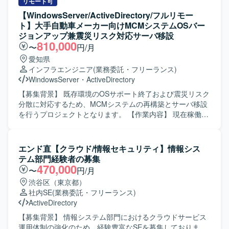
していただきます。現行システムおよび要件を踏まえた基
リモート可
盤構成設計、セキュリティ対策製品の選定・設定方針策
【WindowsServer/ActiveDirectory/フルリモー
定、環境構築およびシステム基盤テストまで一連の工程に
ト】大手自動車メーカー向けMCMシステムOSバー
関与していただきます。 【求める人物像】 基盤構成やセキ
ジョンアップ兼震災リスク対応サーバ移設
ュリティ対策に関する知見を活かし、自律的に設計・検証
810,000
〜
円/月
を推進できる方を求めております。関係者とのコミュニケ
愛知県
ーションを図りながら、長期にわたり責任感を持って取り
インフラエンジニア
(業務委託・フリーランス)
組んでいただける方にマッチするポジションです。 【ポジ
WindowsServer
・
ActiveDirectory
ションの魅力】 大規模なシステム更改プロジェクトにおい
て、要件定義からシステム基盤テストまで長期にわたり一
【募集背景】 既存環境のOSサポート終了および震災リスク
貫して参画いただけるため、セキュリティ設計・基盤設計
分散に対応するため、MCMシステムの再構築とサーバ移設
双方のスキルを高めることができます。複数のセキュリテ
を行うプロジェクトとなります。 【作業内容】 現在稼働し
ィ製品を組み合わせた実践的な設計・検証経験を積むこと
ているMCMサーバ群について、Windows Server 2022への
ができる環境です。 【開発環境】 セキュリティ対策製品を
移行・再構築を実施いたします。対象となるプライマリ、
組み合わせたシステム基盤環境上で、検証用環境と作業用
更新同期、管理配布、配布サイトサーバ等のインフラ再構
エンド直【クラウド/情報セキュリティ】情報シス
環境を使い分けながら設計・試験を実施していただきま
築およびバージョンアップを行います。 また、現行のCAS
テム部門経験者の募集
す。
配下構成を撤去し、国内や海外拠点を含む各サイトをスタ
470,000
〜
円/月
ンドアロン構成へ移行・最適化するための手順検証および
渋谷区（東京都）
実施を行います。各種スクリプト、タスクシーケンス、ド
社内SE
(業務委託・フリーランス)
ライバー、キッティングメディア等のコンテンツ移行と、
ActiveDirectory
検証機を用いた動作確認も担当いただきます。 さらに、基
本設計、詳細設計、移行計画、構築・運用手順書、各サイ
【募集背景】 情報システム部門におけるクラウドサービス
トのプライマリサーバ破損時を想定したリストア手順書な
運用体制の強化のため、経験豊富なSEを募集しておりま