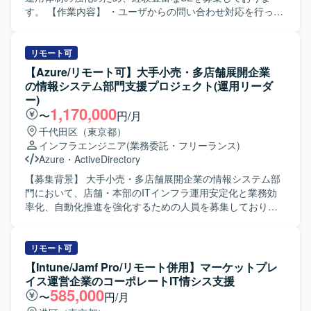
ど、インフラ移行に関する各種ドキュメントの作成を行い
す。 【作業内容】 ・ユーザからの問い合わせ対応を行って
ます。中国担当チーム向けの手順書作成および日本語によ
いただきます。 ・クラウドサービスの導入・設計・運用・
る説明会実施など、グローバルチームとの連携支援も含ま
管理業務を担当していただきます。 ・クラウドサービスの
れます。 【求める人物像】 インフラ構成を自ら把握しなが
運用ルールの作成および管理業務を行っていただきます。
リモート可
ら、計画立案から手順化、検証、ドキュメント整備まで一
・グループ会社や外部協力会社との連携や調整業務を行っ
【Azure/リモート可】大手小売・多店舗展開企業
貫して遂行できる方を求めております。関係者と連携しな
ていただきます。 【求める人物像】 ・主体的に業務に取り
の情報システム部門支援プロジェクト(運用リーダ
がら、複数拠点にまたがる環境の調整や改善提案を主体的
組み、関係者と円滑にコミュニケーションが取れる方を求
ー)
に進めていただける方が望ましいです。 【ポジションの魅
めております。 ・新しい技術やサービスに関心を持ち、自
1,170,000
〜
円/月
力】 グローバルに展開する大規模MCM環境を対象としたプ
ら積極的に調査・検証できる方を歓迎いたします。 【ポジ
千代田区（東京都）
ロジェクトに参画でき、Windows ServerやMCMを中心とし
ションの魅力】 ・クラウドサービスの導入から運用まで一
インフラエンジニア
(業務委託・フリーランス)
たエンタープライズインフラの設計・移行ノウハウを深め
連の業務に携わることで、幅広い知識と経験を積むことが
Azure
・
ActiveDirectory
ていただけます。OSバージョンアップと震災リスク分散を
できます。 ・グループ会社や外部協力会社との連携を通じ
同時に推進するため、インフラ更改およびBCP観点の知見
て、調整力や折衝力を高めることができます。 【開発環
【募集背景】 大手小売・多店舗展開企業の情報システム部
も獲得できるポジションです。 【開発環境】 MCM（旧
境】 ・Google Workspace などのクラウドサービス環境を
門において、店舗・本部のITインフラ運用安定化と業務効
SCCM）、Windows Server 2016/2019/2022、Active
中心に業務を行っていただきます。 ・Active Directory や
率化、自動化推進を強化するための人員を募集しておりま
Directory、クラウド環境（Microsoft Entra ID、Azure VM、
Entra ID（旧 Azure AD）などのディレクトリサービス環境
す。 【作業内容】 店舗・本部のITインフラ（NW／クラウ
AWSなど）を中心としたインフラ環境となります。
に携わっていただく場合があります。
ド／セキュリティ／POS／端末管理など）を横断的に支援
し、運用安定化・業務効率化・自動化推進をリードしてい
リモート可
ただきます。 社内IT／情シス領域の運用リードを行ってい
【Intune/Jamf Pro/リモート併用】マーケットプレ
ただきます。 業務ツール・IT基盤（MS系／NW／クラウ
イス運営企業のコーポレートIT情シス支援
ド）の運用管理を担当していただきます。 セキュリティ運
585,000
〜
円/月
用・インシデント対応の統括を行っていただきます。 運用