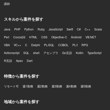
講師
スキルから案件を探す
Java
PHP
Python
Ruby
JavaScript
Swift
C#
C++
Scala
Perl
Cocos2d
HTML
CSS
Objective-C
Android
VB.NET
VBA
VC++
C
Delphi
PL/SQL
COBOL
PL/I
RPG
Actionscript
SQL
shell
アセンブラ
Go言語
Kotlin
TypeScript
R言語
Apex
Dart
特徴から案件を探す
リモート可
週1勤務
週2勤務
週3勤務
週4勤務
週5勤務
地域から案件を探す