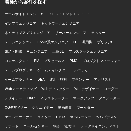
ネージャークラスとメンバークラスの両ポジションがあ
職種から案件を探す
り、これまでの経験に応じた役割で参画することが可能で
す。 【開発環境】 本案件は業務改革および構想策定が中心
サーバサイドエンジニア
フロントエンドエンジニア
であり、特定のシステム開発環境に依存しない形でプロジ
インフラエンジニア
ネットワークエンジニア
ェクトを推進していただきます。
ネイティブアプリエンジニア
サーバーエンジニア
テスター
ゲームエンジニア
LAMP系エンジニア
PL
汎用機
ブリッジSE
組込・制御
AIエンジニア
上級SE
フルスタックエンジニア
コンサルタント
PM
プリセールス
PMO
プロダクトマネージャー
ゲームプログラマ
ゲームディレクター
デバッカー
ゲームプランナー
DBA
運用・監視
プランナー
アナリスト
Webマーケティング
Webディレクター
Webデザイナー
コーダー
デザイナー
Flash
イラストレーター
マークアップ
アニメーター
CGデザイナー
クリエイター
動画編集
マーケター
ゲームデザイナー
ライター
UI/UX
オペレーター
ヘルプデスク
サポート
コールセンター
事務
社内SE
データサイエンティスト