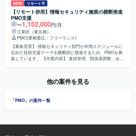
ィなどの領域で高度な知見を習得しながら、長期的にスキ
ェーズに参画いただきます。現場部門に入り込み、業務の
NEW
リモート可
ルを深めていただける環境です。 【開発環境】 Azureおよ
実態を可視化しながら将来像を描いていきます。具体的に
【リモート併用】情報セキュリティ施策の横断推進
びMicrosoft 365を中心としたクラウド基盤上で、Microsoft
は、業務部門へのヒアリングや現状業務(As-Is)の可視化・
PMO支援
Entra IDやMicrosoft Intune、オンプレミスのWindows
業務フロー作成、業務課題の抽出・整理および将来業務(To-
1,152,000
〜
円/月
ServerおよびActive Directoryと連携したハイブリッド構成
Be)の検討・改善提案を行っていただきます。また、業務整
江東区（東京都）
の環境です。SAML認証連携やeDiscoveryなども活用した環
理手法の標準化、各種資料作成、会議ファシリテーション
PMO
(業務委託・フリーランス)
境となっております。
を担当いただきます。さらに、プロジェクト全体の進捗管
理・課題管理を行い、PM/PMOとしてのプロジェクト推進
【募集背景】 情報セキュリティ部門が年間スケジュールに
を担っていただきます。期間としては、計画策定フェーズ
定めた技術支援テーマを横断的に推進するため、PMOを募
とヒアリング・業務整理・フロー作成フェーズに分かれて
集しています。 【作業内容】 進捗管理、関係者調整、会議
進行する想定です。 【求める人物像】 建設業界の業務を理
運営、資料・成果物の作成を担当します。セキュリティレ
解し、原価管理、調達、工事管理などいずれかの領域での
ビューの実施・モニタリング、技術者向け教育の運営、技
業務知見をお持ちの方を求めています。業務改革コンサル
術基準整備、電子メール誤送信対策、シンクライアント利
他の案件を見る
やPMOとして、As-Is/To-Be業務フロー作成とユーザヒアリ
用展開、SBOM導入検討、各種申請・ツール改善の推進を
ングの実務経験がある方が望ましいです。事業会社出身で
行います。 【求める人物像】 関係者と円滑にコミュニケー
PMOや業務整理の経験があり、現場ヒアリングと業務理解
ションを取り、会議のファシリテーションや資料作成を主
「PMO」の案件一覧
の地力をお持ちの方も歓迎します。 【ポジションの魅力】
体的に進められる方を求めています。 【ポジションの魅
システムありきではなく業務起点で課題整理から将来像の
力】 複数の情報セキュリティ施策を横断的に推進し、組織
検討までを行うため、コンサルとしての価値を発揮しやす
全体のセキュリティ向上に貢献できるポジションです。
いポジションです。構想策定という超上流工程から関わる
【開発環境】 情報セキュリティ施策に関するレビュー、教
ことができ、建設業界における基幹システム刷新の全体像
育、規程整備、ツール導入・改善を行います。
を見渡しながら業務改革に深く関与していただけます。マ