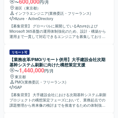
600,000
〜
円/月
たシステム開発プロジェクトとなり、複数ベンダーが参画
営に関わる業務を担当いただきます。 【求める人物像】 ・
港区（東京都）
する環境での開発・管理体制となります。
自ら課題やタスクを見つけ、主体的に行動できる方を求め
インフラエンジニア
(業務委託・フリーランス)
ております。 ・指示された業務を正確かつスピーディに遂
Azure
・
ActiveDirectory
行できる実行力のある方を歓迎いたします。 ・顧客やチー
ムメンバーと積極的にコミュニケーションを取り、周囲と
【募集背景】 グローバルに展開しているAzureおよび
協調しながらプロジェクトを推進できる方が望ましいで
Microsoft 365基盤の運用体制強化のため、設計・構築から
す。 【ポジションの魅力】 ・大規模な流通業界のITプロジ
運用まで一貫して対応できるエンジニアを募集しておりま
ェクトにPMOとして関わることで、上流工程やプロジェク
す。 【作業内容】 グローバルM365（E5/E3混在）および
ト推進ノウハウを幅広く身につけることができます。 ・リ
Azure環境における設計・構築・運用支援をご担当いただき
ーダー補佐としてプロジェクト全体を俯瞰しながら業務に
ます。具体的には、認証・ID管理やセキュリティ、監査対
リモート可
携われるため、将来的なPMやPMOリードへのキャリアアッ
応、デバイス管理に関する設計および運用支援を行ってい
【業務改革/PMO/リモート併用】大手建設会社次期
プにつなげやすいポジションです。 【開発環境】 ・詳細な
ただきます。オンプレミスチームと連携しながら、オンプ
基幹システム刷新に向けた構想策定支援
技術環境は非公開ですが、流通業向けシステムの開発プロ
レミスActive Directoryとのハイブリッド環境の運用や、関
1,440,000
〜
円/月
ジェクトを対象としたPMO支援となります。
連するドキュメント整備、各種調整業務も実施していただ
東京都
きます。 【求める人物像】 クラウドおよびオンプレミス双
PMO
(業務委託・フリーランス)
方の技術に興味関心を持ち、主体的に情報収集やキャッチ
SAP
アップができる方を求めております。関係者とのコミュニ
ケーションを円滑に行いながら、ドキュメントを用いた情
【募集背景】 大手建設会社における次期基幹システム刷新
報整理や合意形成ができる方が望ましいです。 【ポジショ
プロジェクトの構想策定フェーズにおいて、業務起点での
ンの魅力】 AzureおよびMicrosoft 365のグローバル環境に
課題整理から将来像の検討までを推進するための体制強化
おいて、設計・構築から運用まで幅広いフェーズに携わる
を目的として募集を行っています。 【作業内容】 大手建設
ことができます。ハイブリッド構成やID管理、セキュリテ
会社の次期基幹システム刷新に向けた超上流の構想策定フ