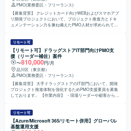
PMO
(業務委託・フリーランス)
【募集背景】 クレジットカード向けWEBおよびスマホアプ
リ開発プロジェクトにおいて、プロジェクト推進力とドキ
ュメンテーション力を兼ね備えたPMO人材が求められてい
るための募集となります。 【作業内容】 WEBおよびスマホ
アプリ開発プロジェクトにて、お客様と伴走しながらプロ
ジェクト推進を行って頂きます。 クライアント内での仕様
リモート可
調整、関係者からの情報収集、タスクコントロール、業務
【リモート可】ドラッグストアIT部門向けPMO支
要件の資料化、課題管理、開発管理、ベンダー管理などを
援（リーダー補佐）案件
担当して頂きます。 また、RFPや課題検討に関する資料、
810,000
〜
円/月
QA質疑や仕様検討に関する各種資料の作成など、ドキュメ
品川区（東京都）
ンテーション業務も担って頂きます。 【求める人物像】 主
PMO
(業務委託・フリーランス)
体的に情報を取りに行き、関係者と円滑にコミュニケーシ
ョンを図りながらタスクを推進できる方を求めておりま
【募集背景】 大手ドラッグストアのIT部門において、開発
す。 複数の施策が並走する状況下でも関係性を整理しなが
プロジェクト推進体制を強化するためPMO支援要員を募集
ら業務を進められる方、ドキュメント作成に積極的に取り
しております。 【作業内容】 ・現場リーダーや顧客からの
組める方にマッチしたポジションです。 【ポジションの魅
要請に基づく各種資料作成や課題整理を行います。 ・リー
力】 大規模なWEBおよびスマホアプリ開発プロジェクトに
ダーの補佐役として、プロジェクトの進行管理やタスク整
おいて、上流から一連のプロジェクト推進に関わることが
理、関係者との調整を能動的に推進していただきます。 ・
リモート可
できます。 業務・事業側とシステム側の両方と関わりなが
プロジェクトで発生する課題やリスクの洗い出しと整理、
【Azure/Microsoft 365/リモート併用】グローバル
ら、要件整理や仕様調整のスキルを高めることができる環
改善案の検討支援を行います。 ・会議体の準備、議事録作
基盤運用支援
境です。 【開発環境】 WEBおよびスマホアプリを対象とし
成、アクションアイテムのフォローなど、プロジェクト運