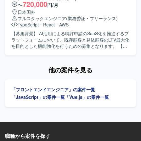
盤やツールを用いた実践的な開発経験を積むことができま
して対応します。 ・インシデントや障害発生時の監視、原
720,000
〜
円/月
す。 【開発環境】 Dify、LLM/生成AIアプリ、ローカル開発
因調査および改善策の検討・実施を行います。 ・AIエージ
日本国外
環境、AIテスト・評価ツール、API連携、プロンプトおよび
ェントを前提とした開発フローの実践・改善を行い、チー
フルスタックエンジニア
(業務委託・フリーランス)
ワークフロー設計などの環境で開発を行います。
ムへの浸透を図ります。 ・PO・エンジニア・QAからなる
TypeScript
・
React
・
AWS
開発チームと協働し、週次で成果物を確認しながら開発を
推進します。 ・所属チーム担当領域における他部署との連
【募集背景】 AI活用による特許申請のSaaS化を推進するプ
携や技術的リードを担います。 【求める人物像】 SaaSプ
ラットフォームにおいて、既存顧客と見込顧客のLTV最大化
ロダクトにおいて、フロントエンドの設計から実装、チー
を目的とした機能強化を行うための募集となります。 【作
ムの技術的牽引まで一貫して担ってこられた方を想定して
業内容】 特許申請支援AIサービスの既存プラットフォーム
います。特定言語の専門家にとどまらず、AIを活用しなが
に対して、新機能の設計・実装・テストを担当いただきま
ら新しい技術スタックでも素早く立ち上げができる柔軟な
す。 SaaSシステムとして顧客ごとのデータが相互に混在・
他の案件を見る
思考をお持ちの方を求めています。フロントエンド技術に
流出しないよう配慮した設計や、安定稼働を前提とした高
精通しつつ、AI駆動開発のプラクティスを実務の中で磨い
品質な実装を行っていただきます。 AI駆動開発環境および
ていきたい方にマッチします。 【ポジションの魅力】 AIを
プロジェクト管理ツールを活用しながら、SEとして自走的
「フロントエンドエンジニア」の案件一覧
前提とした新規プロダクトを立ち上げ初期から手がけられ
にタスクを推進いただきます。 【求める人物像】 AIコーデ
る環境で、AI駆動開発を組織の中核能力として構築してい
ィングツールを積極的に活用しながらも、生成物の品質を
「JavaScript」の案件一覧
「Vue.js」の案件一覧
くフェーズに参画いただけます。Claude Code Max 20x プ
自らレビューし、改善を回せる方を求めています。 要件を
ランなどの先進的なAIツールを活用しながら、フロントエ
構造的に整理し、AIへの指示内容を自ら工夫できる方や、
ンドを中心にバックエンドまで横断した技術選定やアーキ
変化のある環境でも主体的にタスクを進められる方がフィ
テクチャ設計に関わることができます。AIエージェントを
ットします。 【ポジションの魅力】 AI駆動開発を中核に据
前提とした開発フローの設計・実践を通じて、開発組織全
えた開発プロセスを経験でき、LLMや各種AIツールを用い
体へのインパクトを発揮できるポジションです。 【開発環
た最新の開発スタイルに携わることができます。 特許申請
職種から案件を探す
境】 ・フロントエンド：Vue3 / TypeScript ・サーバサイ
という専門領域のナレッジとSaaS開発の知見を同時に習得