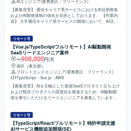
AIエンジニア
(業務委託・フリーランス)
ています。アジャイルな開発スタイルに柔軟に対応でき、
関係者と円滑にコミュニケーションを取りながら主体的に
【募集背景】 通信キャリア系サービスにおけるAI活用推進
提案・推進いただける方が望ましいです。 【ポジションの
およびAI開発体制の強化を目的としております。 【作業内
魅力】 AI駆動開発を前提とした環境で、最新のAI支援ツー
容】 大手通信キャリア系サービスの開発において、AI活用
ルを活用しながらフロントエンド開発に携わることができ
推進およびDifyを用いたAI開発支援をご担当いただきます。
ます。大規模な通信キャリア系サービスに関わることで、
利用環境やセキュリティ要件による制約がある中で、AI駆
サービス改善の効果を実感しやすく、アジャイル開発の経
動開発の実現に向けた技術検証や課題解決を推進いただき
リモート可
験をさらに深めることができます。 【開発環境】 Vue.js /
ます。 想定される具体的な作業としては、ローカル環境構
【Vue.js/TypeScript/フルリモート】AI駆動開発
AWS / GitHub Copilot / Scrum（アジャイル）
築、AI/LLMアプリケーションの開発、AIテストおよび評
SaaSリードエンジニア案件
価、既存プロジェクトの引き継ぎおよび継続対応、クライ
900,000
〜
円/月
アントの運用に沿ったプロジェクト推進などがあります。
港区（東京都）
【求める人物像】 AI/LLM領域の技術トレンドに関心を持
フロントエンドエンジニア
(業務委託・フリーランス)
ち、自走してキャッチアップできる方を求めております。
TypeScript
・
Vue.js
・
AWS
制約条件が多い環境下でも主体的に課題を発見し、粘り強
く解決に取り組める方です。 クライアントやチームと円滑
【募集背景】 AIを主軸とした新規SaaSプロダクト立ち上げ
にコミュニケーションを取りながら、継続的なサービス改
および既存プロダクトの高度化を推進するため、AI駆動開
善に取り組める方を期待しております。 【ポジションの魅
発を牽引いただけるリードエンジニアを募集しています。
力】 大手通信キャリア系サービスにおいて、生成AIやLLM
【作業内容】 ・AWS上で稼働する既存SaaSプロダクトの設
を活用した先進的な取り組みに関わることができます。 AI
計・実装・改善対応を行います。 ・フロントエンド（Vue3
駆動開発の技術検証から実運用を見据えた開発まで幅広く
/ TypeScript）を中心に、バックエンド（Kotlin）まで横断し
リモート可
経験でき、AIアプリケーション開発のスキルを総合的に高
た機能開発を実施します。 ・サービス仕様の設計および検
【TypeScript/React/フルリモート】特許申請支援
めることができます。 Difyをはじめとする最新のAI開発基
討を行い、要件の明確化から設計・実装・テストまで一貫
AIサービス機能追加開発(SE)