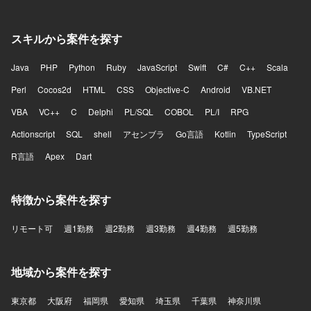
スキルから案件を探す
Java
PHP
Python
Ruby
JavaScript
Swift
C#
C++
Scala
Perl
Cocos2d
HTML
CSS
Objective-C
Android
VB.NET
VBA
VC++
C
Delphi
PL/SQL
COBOL
PL/I
RPG
Actionscript
SQL
shell
アセンブラ
Go言語
Kotlin
TypeScript
R言語
Apex
Dart
特徴から案件を探す
リモート可
週1勤務
週2勤務
週3勤務
週4勤務
週5勤務
地域から案件を探す
東京都
大阪府
福岡県
愛知県
埼玉県
千葉県
神奈川県