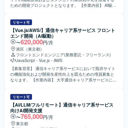
ための開発プロジェクトとなります。 【作業内容】 AI駆動
環境下でのフロントエンド開発をご担当いただきます。具
体的には、GitHub Copilot等のAI支援ツールを活用した実
装、要件や依頼内容をプロンプトへ適切に落とし込み実装
リモート可
へつなげる業務、アジャイル開発体制での継続的なサービ
【Vue.js/AWS/】通信キャリア系サービス フロント
ス改善、必要に応じた仕様整理および技術的な提案などを
エンド開発（AI駆動）
行っていただきます。 【求める人物像】 AI支援ツールを積
620,000
〜
円/月
極的に活用しながら開発を推進できる方、要望を適切に構
港区（東京都）
造化しプロンプト設計に落とし込める方、長期的なプロジ
フロントエンドエンジニア
(業務委託・フリーランス)
ェクトにおいて自走してタスクを進められる方を求めてお
JavaScript
・
Vue.js
・
AWS
ります。 【ポジションの魅力】 AI駆動開発環境やGitHub
Copilotなどの最新ツールを活用しながら開発できる点が魅
【募集背景】 通信キャリア系サービスにおいて既存サイト
力です。通信キャリア系サービスという大規模なサービス
の機能強化および開発生産性向上を図るための増員募集と
に継続的に関わりながら、アジャイル体制のもとサービス
なります。 【作業内容】 大手通信キャリア系サービスにお
改善に取り組むことで、フロントエンド開発とAI活用の双
ける既存サイトの追加機能開発を担当していただきます。
方でスキルアップが期待できます。 【開発環境】 Vue.jsベ
Vue.jsベースのフロントエンド実装に加え、GitHub Copilot
ースのシステムを中心に、GitHub CopilotやAWSを利用した
などのAI支援ツールを活用したAI駆動開発を行います。要件
リモート可
アジャイル（Scrum）開発体制となります。
や依頼内容をプロンプトへ構造化し実装へつなげるほか、
【AI/LLM/フルリモート】通信キャリア系サービス
アジャイル開発体制の中で継続的なサービス改善、仕様整
向けAI開発支援
理や技術的な提案、AI生成物のレビューおよび品質担保も
765,000
〜
円/月
行っていただきます。 【求める人物像】 AI支援ツールを積
東京都
極的に活用しながら、自ら学習・改善していける方を求め