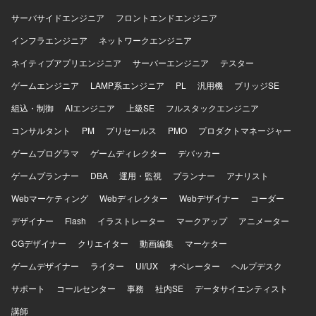
ド：Kotlin ・インフラ：AWS ・AI関連：AIエージェント、
できる環境となっております。 【開発環境】 AIコーディン
サーバサイドエンジニア
フロントエンドエンジニア
AIコーディング支援ツール（Claude Code Max 20x プラン
グツール（Cursor / Codex / Claude Code 等）、Docker、
等） ・開発プロセス：アジャイル／スクラムをベースとし
インフラエンジニア
GitHub、AWS を中心としたWebアプリケーション開発環境
ネットワークエンジニア
たチーム開発
を想定しております。
ネイティブアプリエンジニア
サーバーエンジニア
テスター
ゲームエンジニア
LAMP系エンジニア
PL
汎用機
ブリッジSE
組込・制御
AIエンジニア
上級SE
フルスタックエンジニア
コンサルタント
PM
プリセールス
PMO
プロダクトマネージャー
ゲームプログラマ
ゲームディレクター
デバッカー
ゲームプランナー
DBA
運用・監視
プランナー
アナリスト
Webマーケティング
Webディレクター
Webデザイナー
コーダー
デザイナー
Flash
イラストレーター
マークアップ
アニメーター
CGデザイナー
クリエイター
動画編集
マーケター
ゲームデザイナー
ライター
UI/UX
オペレーター
ヘルプデスク
サポート
コールセンター
事務
社内SE
データサイエンティスト
講師