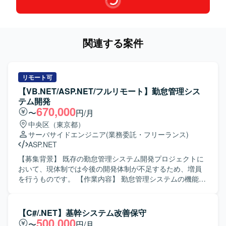
関連する案件
リモート可
【VB.NET/ASP.NET/フルリモート】勤怠管理シス
テム開発
670,000
〜
円/月
中央区（東京都）
サーバサイドエンジニア
(業務委託・フリーランス)
ASP.NET
【募集背景】 既存の勤怠管理システム開発プロジェクトに
おいて、現体制では今後の開発体制が不足するため、増員
を行うものです。 【作業内容】 勤怠管理システムの機能追
加および改修において、基本設計から単体テストまでの一
連の工程を担当していただきます。VB.NETおよびASP.NET
を用いたWebアプリケーション開発を行い、SQLを用いた
【C#/.NET】基幹システム改善保守
データベース連携やクエリ作成も実施していただきます。
500,000
〜
円/月