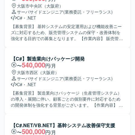
既存機能の仕様把握や改修内容の整理、レビュー対応など
大阪市中央区（大阪府）
も行っていただきます。 【求める人物像】 開発メンバーや
サーバサイドエンジニア
(業務委託・フリーランス)
関係者と能動的にコミュニケーションを取りながら、自ら
C#
・
.NET
課題を発見し改善提案ができる方を求めております。既存
システムの仕様をキャッチアップしつつ、品質と効率の両
【募集背景】 基幹システムの安定運用および機能改善ニー
立を意識して開発を進められる方が望ましいです。 【ポジ
ズに対応するため、販売管理システムの保守・改善体制を
ションの魅力】 業務系Webアプリケーション開発におい
強化する目的での募集となります。 【作業内容】 販売管理
て、基本設計から単体テストまで一貫して携わることがで
システムの保守対応および機能改善対応をご担当いただき
きるため、上流から下流までの開発経験を積むことができ
ます。具体的には、要件確認から設計、開発、テスト、リ
ます。既存システムの継続開発案件のため、ドメイン知識
リースまで一連の工程をお任せいたします。既存機能の改
【C#】製造業向けパッケージ開発
を深めながら中長期的に関わることができる点も魅力で
修や不具合対応に加え、業務要望に基づく機能追加なども
540,000
〜
円/月
す。 【開発環境】 VB.NETおよびASP.NETを用いたWebア
行っていただきます。 【求める人物像】 システムの現状を
大阪市西区（大阪府）
プリケーション開発環境上で、SQLを利用したデータベー
理解しながら、関係者と円滑にコミュニケーションを取
サーバサイドエンジニア
(業務委託・フリーランス)
ス連携を行います。
り、自発的に改善提案や課題解決に取り組んでいただける
C#
・
.NET
方を求めております。既存システムの保守・改善業務に対
して粘り強く取り組める方にマッチする環境です。 【ポジ
【募集背景】 製造業向けパッケージ（生産管理システム）
ションの魅力】 基幹となる販売管理システムに長期的に関
の導入・展開に伴い、顧客ごとの個別要件に対応するため
わることで、業務知識と技術スキルの両面を深めていただ
の開発体制を強化する背景がございます。 【作業内容】 製
けます。要件確認からリリースまで一貫して携わることが
造業向け生産管理パッケージに対する顧客ごとのアドオン
できるため、上流から下流までの経験を積むことができま
開発をご担当いただきます。 詳細設計から実装、結合レベ
す。 【開発環境】 C#（.NET）、VB.NETなどのオープン系
ルまでの一連の開発工程をお任せいたします。 顧客要望を
【C#.NET/VB.NET】基幹システム改善保守支援
言語を用いた販売管理システムの開発・保守環境となりま
踏まえた機能追加や改修対応を行いながら、既存機能との
500,000
〜
円/月
す。