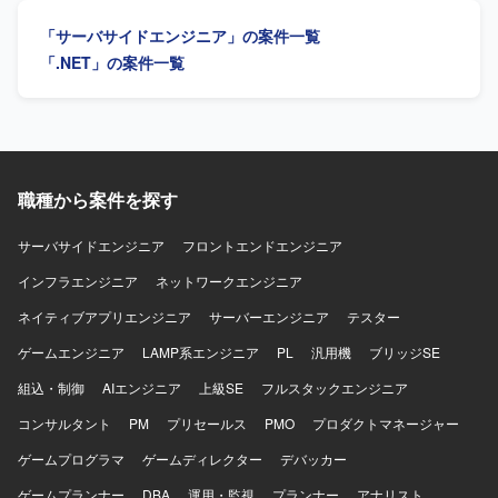
善を通じて、業務知識と開発スキルを一体的に高めていく
「サーバサイドエンジニア」の案件一覧
ことができます。上流からリリースまで一貫して関われる
ため、システム全体の流れを把握しながらスキルアップし
「.NET」の案件一覧
ていただけます。 【開発環境】 C#.NET、VB.NET を用い
た販売管理システムの開発・保守環境となります。
職種から案件を探す
サーバサイドエンジニア
フロントエンドエンジニア
インフラエンジニア
ネットワークエンジニア
ネイティブアプリエンジニア
サーバーエンジニア
テスター
ゲームエンジニア
LAMP系エンジニア
PL
汎用機
ブリッジSE
組込・制御
AIエンジニア
上級SE
フルスタックエンジニア
コンサルタント
PM
プリセールス
PMO
プロダクトマネージャー
ゲームプログラマ
ゲームディレクター
デバッカー
ゲームプランナー
DBA
運用・監視
プランナー
アナリスト