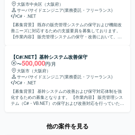
整合性を考慮した設計・実装を行っていただきます。 【求
大阪市中央区（大阪府）
める人物像】 自ら主体的に業務に取り組み、周囲とコミュ
サーバサイドエンジニア
(業務委託・フリーランス)
ニケーションを取りながら開発を進めていただける方を求
C#
・
.NET
めております。 要件や仕様の変化にも柔軟に対応し、品質
と納期のバランスを意識して開発できる方が望ましいで
【募集背景】 既存の販売管理システムの保守および機能改
す。 【ポジションの魅力】 製造業向け生産管理システムに
善ニーズに対応するための支援要員を募集しております。
関する業務知識を身につけながら、顧客ごとの個別要件に
【作業内容】 販売管理システムの保守・改善において、要
対応する開発経験を積むことができます。 パッケージ製品
件確認から基本設計、開発、テスト、リリースまで一貫し
の拡張開発を通じて、既存資産を活かした設計・実装スキ
てご担当いただきます。既存機能の改修や不具合対応、新
ルを高めることができる環境です。 【開発環境】 C#を中心
規機能追加などを行っていただきます。 【求める人物像】
【C#/.NET】基幹システム改善保守
とした環境で、生産管理系パッケージのアドオン開発を行
主体的に業務を推進し、前向きかつ柔軟に対応できる方を
500,000
〜
円/月
っていただきます。
求めております。 【ポジションの魅力】 上流工程からリリ
大阪市（大阪府）
ースまで一連の工程に携わることができ、基幹系システム
サーバサイドエンジニア
(業務委託・フリーランス)
の保守・改善を通じて業務知識と開発スキルの双方を高め
C#
・
.NET
ていただけます。 【開発環境】 C#.NET、VB.NETを用いた
販売管理システムの開発・保守環境となります。
【募集背景】 基幹システムの改善および保守対応体制を強
化するための募集となります。 【作業内容】 販売管理シス
テム（C#・VB.NET）の保守および改善対応を行っていただ
きます。要件確認から開発、テスト、リリースまで一連の
工程を幅広くご担当いただきます。 【求める人物像】 能動
的かつ主体的に行動できる方を求めています。前向きで柔
他の案件を見る
軟な思考を持ち、状況に応じて自ら考えて動ける方です。
【ポジションの魅力】 基幹系販売管理システムの保守・改