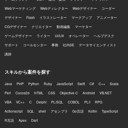
Webマーケティング
Webディレクター
Webデザイナー
コーダー
デザイナー
Flash
イラストレーター
マークアップ
アニメーター
CGデザイナー
クリエイター
動画編集
マーケター
ゲームデザイナー
ライター
UI/UX
オペレーター
ヘルプデスク
サポート
コールセンター
事務
社内SE
データサイエンティスト
講師
スキルから案件を探す
Java
PHP
Python
Ruby
JavaScript
Swift
C#
C++
Scala
Perl
Cocos2d
HTML
CSS
Objective-C
Android
VB.NET
VBA
VC++
C
Delphi
PL/SQL
COBOL
PL/I
RPG
Actionscript
SQL
shell
アセンブラ
Go言語
Kotlin
TypeScript
R言語
Apex
Dart