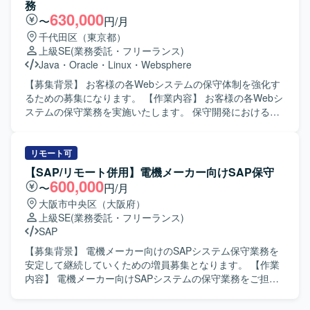
ながら、決済機能に関わる業務フローや画面・機能の要件
務
を整理し、合意形成を図りながらドキュメントへ落とし込
630,000
〜
円/月
んでいただきます。 【求める人物像】 モバイルアプリおよ
千代田区（東京都）
び決済機能に関する知見を持ち、自ら主体的に情報を収集
上級SE
(業務委託・フリーランス)
しながら要件を整理できる方を求めております。 顧客との
Java
・
Oracle
・
Linux
・
Websphere
コミュニケーションを通じて課題やニーズを的確に把握
し、分かりやすいドキュメントとしてまとめられる方が望
【募集背景】 お客様の各Webシステムの保守体制を強化す
ましいです。 チームメンバーと協調しながらプロジェクト
るための募集になります。 【作業内容】 お客様の各Webシ
を推進できる方を歓迎いたします。 【ポジションの魅力】
ステムの保守業務を実施いたします。 保守開発における基
モバイルアプリの決済領域における要件定義を中心的に担
本設計からリリースまでの一連の作業を担当いたします。
当できるため、上流工程の経験を深めることができます。
システムに関する問い合わせ対応や不具合調査なども実施
既にプロジェクトに参画しているリーダーからのフォロー
いたします。 【求める人物像】 お客様との仕様確認を円滑
リモート可
を受けながら、顧客との折衝や要件整理のスキルを高めて
に進めるため、コミュニケーション能力が高い方を求めて
【SAP/リモート併用】電機メーカー向けSAP保守
いただけます。 【開発環境】 モバイルアプリを対象とした
おります。 保守開発メンバーと連携しながら課題管理を主
600,000
〜
円/月
決済機能開発プロジェクトにおいて、要件定義書などのド
体的に行っていただける方を歓迎いたします。 【ポジショ
大阪市中央区（大阪府）
キュメントベースで要件を整理する環境となっておりま
ンの魅力】 複数のWebシステムの保守業務を通じて、設計
上級SE
(業務委託・フリーランス)
す。
からリリースまで一貫した経験を積むことができます。 問
SAP
い合わせ対応や不具合調査を通じて、システム全体の構造
理解や問題解決力を高めることができます。 【開発環境】
【募集背景】 電機メーカー向けのSAPシステム保守業務を
JavaによるWebシステム、Oracleデータベース、Linux環境
安定して継続していくための増員募集となります。 【作業
での保守開発を行います。
内容】 電機メーカー向けSAPシステムの保守業務をご担当
いただきます。FI/CO または PP/MM/SD の各モジュールに
ついて、問い合わせ対応や不具合調査、改修に関する保守