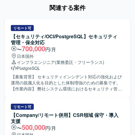
関連する案件
リモート可
【セキュリティ/OCI/PostgreSQL】セキュリティ
管理・保全対応
700,000
〜
円/月
日本国外
インフラエンジニア
(業務委託・フリーランス)
PostgreSQL
【募集背景】 セキュリティインシデント対応の強化および
運用の脱属人化を目的とした体制増強のための募集です。
【作業内容】 弊社システム環境におけるセキュリティ管理
および保全対応をご担当いただきます。不正アクセスの調
査・対処、攻撃経路の特定と影響範囲の洗い出しを行って
いただきます。ログ分析や不審通信の検知、再発防止策の
リモート可
立案と実装を実施していただきます。あわせて、脆弱性診
【Company/リモート併用】CSR領域 保守・導入
断と対策、アクセス制御や認証の見直し、インシデント検
支援
知および通知体制の再構築を行っていただきます。運用・
500,000
〜
円/月
保守の引き継ぎとして、環境構築手順書を基にした業務移
日本国外