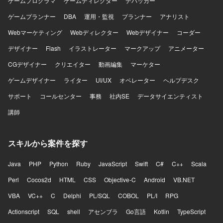
ゲームプログラマ
ゲームディレクター
デバッカー
ゲームプランナー
DBA
運用・監視
プランナー
アナリスト
Webマーケティング
Webディレクター
Webデザイナー
コーダー
デザイナー
Flash
イラストレーター
マークアップ
アニメーター
CGデザイナー
クリエイター
動画編集
マーケター
ゲームデザイナー
ライター
UI/UX
オペレーター
ヘルプデスク
サポート
コールセンター
事務
社内SE
データサイエンティスト
講師
スキルから案件を探す
Java
PHP
Python
Ruby
JavaScript
Swift
C#
C++
Scala
Perl
Cocos2d
HTML
CSS
Objective-C
Android
VB.NET
VBA
VC++
C
Delphi
PL/SQL
COBOL
PL/I
RPG
Actionscript
SQL
shell
アセンブラ
Go言語
Kotlin
TypeScript