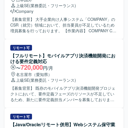
管や運用ドキュメントの整備・更新にも携わっていただき
上級SE
(業務委託・フリーランス)
ます。 【求める人物像】 セキュリティ分野に強い関心を持
Company
ち、主体的に課題を発見し改善策を提案・実行していただ
ける方を求めています。関係者と連携しながら、インシデ
【募集背景】 大手企業向け人事システム「COMPANY」の
ント対応や運用標準化を着実に推進していただける方が望
CSR（就労）領域において、担当要員が不足しているため
ましいです。 【ポジションの魅力】 クラウド環境やデータ
増員募集を行っております。 【作業内容】 COMPANY CSR
ベース、DNS を対象としたセキュリティ管理に幅広く携わ
領域の設定および運用保守をご担当いただきます。顧客要
ることができ、インシデント対応から再発防止策の実装、
件のヒアリングを実施し、それに基づく設計書や設定資料
運用標準化まで一連のプロセスを経験していただけます。
などのドキュメント作成を行っていただきます。また、テ
リモート可
セキュリティ体制の強化や運用の脱属人化に直接貢献でき
スト対応や問い合わせ対応、他領域担当者との調整・折衝
【フルリモート】モバイルアプリ決済機能開発にお
る環境です。 【開発環境】 対象システムは Oracle Cloud
もお任せいたします。 【求める人物像】 関係者と円滑にコ
ける要件定義対応
Infrastructure（OCI）、PostgreSQL、DNS となっておりま
ミュニケーションを取りながら業務を進めていただける方
720,000
〜
円/月
す。インシデント対応、ログ分析、脆弱性診断、アクセス
を求めております。長期的に参画し、安定して稼働いただ
名古屋市（愛知県）
制御の見直し、検知および通知体制の再構築、運用移管や
ける方を歓迎いたします。 【ポジションの魅力】 大手企業
上級SE
(業務委託・フリーランス)
ドキュメント整備といった業務に取り組んでいただきま
向け人事システムのCSR領域に特化して経験を積むことが
す。
でき、リアルタイム設定やAEROなどの専門性を高めていた
【募集背景】 既存のモバイルアプリ決済機能開発プロジェ
だけます。他領域担当者との連携を通じて、システム全体
クトにおいて、要件定義フェーズのリソースが不足してい
の理解を深められる環境です。 【開発環境】 人事システム
るため、新たに要件定義担当メンバーを募集しておりま
「COMPANY」のCSR領域を中心とした環境で、設計から
す。 【作業内容】 モバイルアプリの決済機能に関する要件
テスト、運用保守まで一貫して携わっていただきます。
定義書の作成をご担当いただきます。 顧客側の業務有識者
とのミーティングに参加し、業務要件やシステム要件の整
リモート可
理・文書化を行っていただきます。 既存メンバーと連携し
【Java/Oracle/リモート併用】Webシステム保守業