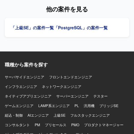
対応などを行っていただきます。お客様やチームメンバー
他の案件を見る
とコミュニケーションをとりながら、円滑に業務を遂行し
ていただきます。 【求める人物像】 SAP保守のご経験をお
持ちで、チームメンバーやお客様と積極的にコミュニケー
「上級SE」の案件一覧
「PostgreSQL」の案件一覧
ションをとりながら、主体的に業務を進めていただける方
を求めております。製造業の業務や情報システム部門での
就業経験をお持ちの方ですと、よりスムーズに業務に取り
組んでいただけます。 【ポジションの魅力】 電機メーカー
向けの大規模なSAPシステム保守に携わることで、FI/CO
や PP/MM/SD などの各モジュールに関する知見を深めるこ
職種から案件を探す
とができます。長期的な参画を想定しているため、製造業
向けSAP保守の専門性を高めていくことができます。 【開
発環境】 SAPを中心とした基幹システム環境における保守
サーバサイドエンジニア
フロントエンドエンジニア
業務となります。
インフラエンジニア
ネットワークエンジニア
ネイティブアプリエンジニア
サーバーエンジニア
テスター
ゲームエンジニア
LAMP系エンジニア
PL
汎用機
ブリッジSE
組込・制御
AIエンジニア
上級SE
フルスタックエンジニア
コンサルタント
PM
プリセールス
PMO
プロダクトマネージャー