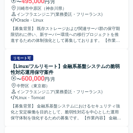
495,000
〜
円/月
コミュニケーションを取りながら業務を進めることに抵抗
川崎市中原区（神奈川県）
がない方を求めています。既存の設計にとらわれず、より
インフラエンジニア
(業務委託・フリーランス)
適切なアーキテクチャを主体的に提案できる方や、スキル
Oracle
・
Linux
面で不足があっても臨機応変に動き、キャッチアップして
いける方が望ましいです。 【ポジションの魅力】 大規模な
【募集背景】 既存ストレージおよび関連サーバ群の保守期
予約サービスのインフラ基盤に携わることで、設計から構
限切れに伴い、新サーバー環境への移行プロジェクトを推
築、監視・運用まで一連の工程を経験することができま
進するための体制強化として募集しております。 【作業内
す。開発チームとの距離が近く、インフラ観点からサービ
容】 ストレージ本体切替に伴うインフラ全体への影響整理
ス改善に関わる機会も多いため、技術力と提案力の双方を
および設計変更を実施して頂きます。ラック実装や電源接
高められる環境です。 【開発環境】 Linux系OS上での
続などの物理作業を含むサーバ基盤の構築、サーバミドル
リモート可
LAMP系ミドルウェアを中心としたインフラ環境となりま
ウェア（クラスタ構成など）の設計変更、Oracleデータベ
【Linux/フルリモート】金融系基盤システムの脆弱
す。シェルスクリプトによる運用ツール開発や、Gitを用い
ース環境の整備、バックアップ処理の設計・設定を担当し
性対応運用保守案件
たバージョン管理、プロビジョニングツールを利用した構
て頂きます。加えて、システム全体の観点で移行計画およ
600,000
〜
円/月
成管理などを行っていただきます。
び手順書の整理を行い、機能試験・障害試験・性能試験の
中野区（東京都）
計画立案と実施、ならびに本番環境への移行作業まで一連
インフラエンジニア
(業務委託・フリーランス)
の工程をご担当頂きます。 【求める人物像】 インフラ全体
Linux
・
Tomcat
を俯瞰しながら、自ら課題を整理し設計や手順に落とし込
める方を求めております。不足しているスキルについて
【募集背景】 金融系基盤システムにおけるセキュリティ強
も、指導を受けながら主体的にキャッチアップし、着実に
化と安定稼働を目的として、脆弱性対応を中心とした運用
業務を遂行して頂ける方にマッチしたポジションです。関
保守体制を強化するための募集です。 【作業内容】 金融系
連部門やベンダーとのコミュニケーションを円滑に行い、
基盤システムに対する脆弱性情報の収集および影響調査を
協調性を持ってプロジェクトを推進して頂ける方を歓迎い
行っていただきます。 パッチ適用計画の立案および適用作