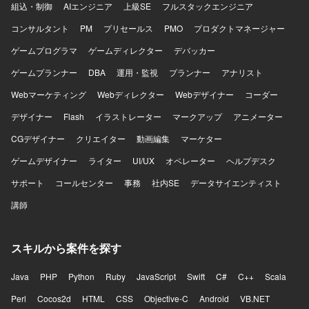
組込・制御
AIエンジニア
上級SE
フルスタックエンジニア
コンサルタント
PM
プリセールス
PMO
プロダクトマネージャー
ゲームプログラマ
ゲームディレクター
デバッカー
ゲームプランナー
DBA
運用・監視
プランナー
アナリスト
Webマーケティング
Webディレクター
Webデザイナー
コーダー
デザイナー
Flash
イラストレーター
マークアップ
アニメーター
CGデザイナー
クリエイター
動画編集
マーケター
ゲームデザイナー
ライター
UI/UX
オペレーター
ヘルプデスク
サポート
コールセンター
事務
社内SE
データサイエンティスト
講師
スキルから案件を探す
Java
PHP
Python
Ruby
JavaScript
Swift
C#
C++
Scala
Perl
Cocos2d
HTML
CSS
Objective-C
Android
VB.NET