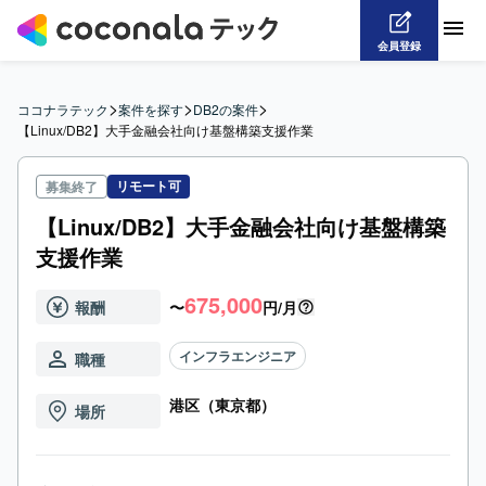
会員登録
>
>
>
ココナラテック
案件を探す
DB2の案件
【Linux/DB2】大手金融会社向け基盤構築支援作業
リモート可
募集終了
【Linux/DB2】大手金融会社向け基盤構築
支援作業
675,000
報酬
〜
円/月
インフラエンジニア
職種
港区（東京都）
場所