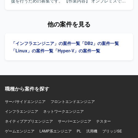
御、脆弱性対応などのセキュリティ対策の維持・強化を行
援を行うための募集です。 【作業内容】 オンプレミスで構
っていただきます。 ベンダーコントロール、要件定義、進
築されている既存検証環境の構成および構築手順書を参照
捗管理などのマネジメント業務を行っていただきます。 社
し、AWS環境上に同等の開発環境を構築していただきま
内SEチームのメンバー管理および業務推進を行っていただ
す。AWS特有のネットワーク設定については、お客様と内
他の案件を見る
きます。 【求める人物像】 インフラ全般に幅広く携わるこ
容を確認しながら設計・設定を進めていただきます。 【求
とに意欲があり、サーバやネットワークの要件定義から設
める人物像】 与えられた手順や要件を踏まえて、自立して
計・構築まで主体的に推進いただける方を求めておりま
環境構築作業を進められる方を求めています。お客様とコ
「インフラエンジニア」の案件一覧
「DB2」の案件一覧
す。 ベンダーや業務部門とのコミュニケーションを円滑に
ミュニケーションを取りながら、不明点を積極的に確認
行い、状況に応じて柔軟に調整・判断できる方を歓迎いた
し、段階的に環境を仕上げていける方です。 【ポジション
「Linux」の案件一覧
「Hyper-V」の案件一覧
します。 社内関係者と協力しながら、安定したシステム運
の魅力】 オンプレミスからクラウドへの移行案件に関わる
用と継続的な改善に取り組んでいただける方を想定してお
ことで、AWS上でのネットワーク設計や環境構築の実務経
ります。 【ポジションの魅力】 サーバ、ネットワーク、仮
験を積むことができます。既存手順書をベースにしつつ
想基盤、認証基盤などインフラ全般を横断して担当できる
も、クラウド特有の設計検討にも携わることができます。
ため、幅広い技術経験を積むことができます。 工場ネット
【開発環境】 AWS上の各種サービスおよびLinux（RHEL
ワークを含む製造業のインフラに関わることで、現場に近
系）を用いた開発環境構築となります。
職種から案件を探す
い視点での基盤設計や改善に携わることができます。 社内
SEチームの一員として、マネジメントや業務推進にも関わ
サーバサイドエンジニア
フロントエンドエンジニア
ることで、上流工程やリーダーシップの経験を高めること
ができます。 【開発環境】 Windows/Linuxサーバを中心と
インフラエンジニア
ネットワークエンジニア
したインフラ環境にて、VMware/Hyper-Vによる仮想基盤や
ネイティブアプリエンジニア
サーバーエンジニア
テスター
Active Directory/Azure ADなどの認証基盤、DNS/DHCP/フ
ァイルサーバなどの基盤システムを取り扱う環境となって
ゲームエンジニア
LAMP系エンジニア
PL
汎用機
ブリッジSE
おります。