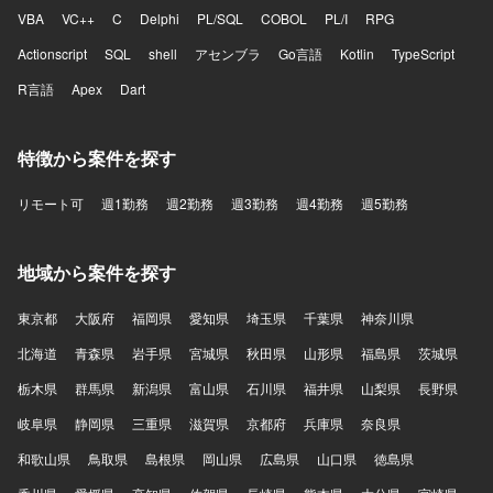
VBA
VC++
C
Delphi
PL/SQL
COBOL
PL/I
RPG
Actionscript
SQL
shell
アセンブラ
Go言語
Kotlin
TypeScript
R言語
Apex
Dart
特徴から案件を探す
リモート可
週1勤務
週2勤務
週3勤務
週4勤務
週5勤務
地域から案件を探す
東京都
大阪府
福岡県
愛知県
埼玉県
千葉県
神奈川県
北海道
青森県
岩手県
宮城県
秋田県
山形県
福島県
茨城県
栃木県
群馬県
新潟県
富山県
石川県
福井県
山梨県
長野県
岐阜県
静岡県
三重県
滋賀県
京都府
兵庫県
奈良県
和歌山県
鳥取県
島根県
岡山県
広島県
山口県
徳島県