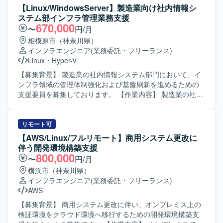
たします。 【ポジションの魅力】 ストレージ更改からサー
業、適用後の動作確認を実施していただきます。 Linuxサー
【Linux/WindowsServer】製造業向け社内情報シ
バ、ミドルウェア、データベースまでを含む大規模なイン
バを中心とした基盤運用保守業務全般（定常オペレーショ
ステム部インフラ管理業務支援
フラ更改プロジェクトに参画して頂けます。設計変更から
ン、障害一次対応、ログ確認など）を担当していただきま
670,000
〜
円/月
試験、移行実施まで一通りの工程を経験できるため、イン
す。 関係部署と連携し、脆弱性対応に関する調整や報告資
相模原市（神奈川県）
フラエンジニアとしてのスキルセットを広く深く強化して
料の作成を行っていただきます。 【求める人物像】 セキュ
インフラエンジニア
(業務委託・フリーランス)
頂ける環境です。将来的なリーダーや上流工程へのステッ
リティやインフラ領域への関心が高く、自ら情報収集しな
Linux
・
Hyper-V
プアップを目指す方にも、実務を通じて経験を積める案件
がら主体的に行動できる方を求めています。 チームメンバ
となっております。 【開発環境】 Linuxベースのサーバ環
ーや関係者と協調し、報連相を意識してコミュニケーショ
【募集背景】 製造業の社内情報システム部門において、イ
境上で、ストレージおよびクラスタミドルウェア、Oracle
ンを取れる方を歓迎いたします。 ドキュメントを整理しな
ンフラ領域の管理体制強化および基盤刷新を進めるための
データベースを組み合わせたインフラ基盤を扱って頂きま
がら、着実に業務を進めていける方にマッチする環境で
支援要員を募集しております。 【作業内容】 製造業の社内
す。バックアップ環境や各種試験環境も含め、複数のサー
す。 【ポジションの魅力】 金融系の大規模基盤に携わるこ
情報システム部にて、インフラ領域全般の管理業務をご担
バ群で構成されたシステム全体の設計・構築・移行を行っ
とで、セキュリティ対応や運用設計の実務経験を幅広く積
当いただきます。 情報システムおよび情報インフラの構築
て頂きます。
むことができます。 脆弱性対応を通じて最新のセキュリテ
業務に携わっていただきます。 運用・保守に関する管理業
リモート可
ィ動向に触れながら、インフラエンジニアとしての専門性
務を行っていただきます。 Windows/Linuxサーバの構築お
【AWS/Linux/フルリモート】商用システム更改に
を高めていただけます。 運用保守だけでなく、改善提案や
よび保守を行っていただきます。 無線LAN、WAN、VPNな
伴う開発環境構築支援
運用標準化にも関わることで、キャリアの幅を広げること
どを含むネットワークの構築および保守をご対応いただき
800,000
〜
円/月
ができます。 【開発環境】 Linuxを中心とした金融系基盤
ます。 L2/L3、VLAN、冗長化、工場LANなどのネットワー
横浜市（神奈川県）
環境上での運用保守および脆弱性対応を行っていただきま
ク設計をご担当いただきます。 VMware/Hyper-Vを用いた
インフラエンジニア
(業務委託・フリーランス)
す。
仮想基盤の設計構築を行っていただきます。 Active
AWS
DirectoryやAzure ADなどの認証基盤設計をご担当いただき
ます。 DNS/DHCP/ファイルサーバなどの基盤システム刷新
【募集背景】 商用システム更改に伴い、オンプレミス上の
に携わっていただきます。 ファイアウォール、アクセス制
検証環境をクラウド環境へ移行するための開発環境構築支