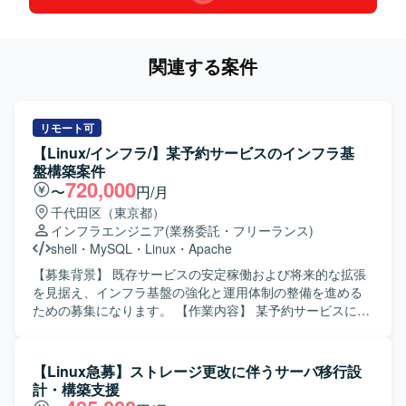
関連する案件
リモート可
【Linux/インフラ/】某予約サービスのインフラ基
盤構築案件
720,000
〜
円/月
千代田区（東京都）
インフラエンジニア
(業務委託・フリーランス)
shell
・
MySQL
・
Linux
・
Apache
【募集背景】 既存サービスの安定稼働および将来的な拡張
を見据え、インフラ基盤の強化と運用体制の整備を進める
ための募集になります。 【作業内容】 某予約サービスにお
けるインフラ基盤の設計・構築を担当していただきます。
インフラ監視や障害発生時の対応を行い、サービスの安定
稼働を支えていただきます。開発チームからの依頼に基づ
【Linux急募】ストレージ更改に伴うサーバ移行設
き、各種ミドルウェアの設定変更やチューニングなどを行
計・構築支援
っていただきます。 【求める人物像】 開発メンバーと直接