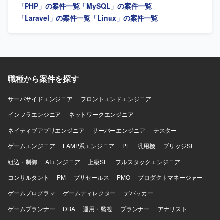
報収集しながらキャッチアップできる方に適したポジショ
「PHP」の案件一覧
「MySQL」の案件一覧
ンとなります。 【ポジションの魅力】 複数の言語やフレー
「Laravel」の案件一覧
「Linux」の案件一覧
ムワーク、クラウドサービスを活用した開発に携わること
で、サーバーサイド全般のスキルを幅広く習得していただ
けます。 詳細設計からテストまで一連の工程を経験できる
ため、上流から下流までの開発プロセスを通じてスキルア
ップを図ることができます。 【開発環境】
JavaScript（React）、PHP（Laravel）、Python、Perl
職種から案件を探す
MySQL、PostgreSQL Linux／Unix AWS、Azure Git
サーバサイドエンジニア
フロントエンドエンジニア
インフラエンジニア
ネットワークエンジニア
ネイティブアプリエンジニア
サーバーエンジニア
テスター
ゲームエンジニア
LAMP系エンジニア
PL
汎用機
ブリッジSE
組込・制御
AIエンジニア
上級SE
フルスタックエンジニア
コンサルタント
PM
プリセールス
PMO
プロダクトマネージャー
ゲームプログラマ
ゲームディレクター
デバッカー
ゲームプランナー
DBA
運用・監視
プランナー
アナリスト