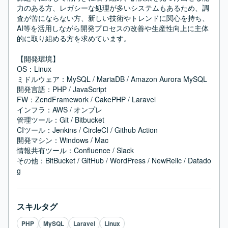
力のある方、レガシーな処理が多いシステムもあるため、調
査が苦にならない方、新しい技術やトレンドに関心を持ち、
AI等を活用しながら開発プロセスの改善や生産性向上に主体
的に取り組める方を求めています。

【開発環境】

OS：Linux

ミドルウェア：MySQL / MariaDB / Amazon Aurora MySQL

開発言語：PHP / JavaScript

FW：ZendFramework / CakePHP / Laravel

インフラ：AWS / オンプレ

管理ツール：Git / Bitbucket

CIツール：Jenkins / CircleCI / Github Action

開発マシン：Windows / Mac

情報共有ツール：Confluence / Slack

その他：BitBucket / GitHub / WordPress / NewRelic / Datado
g
スキルタグ
PHP
MySQL
Laravel
Linux