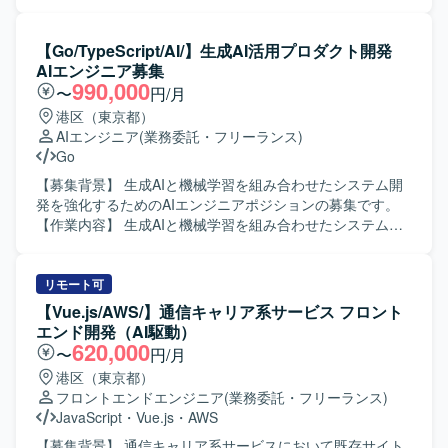
ていただけます。 【求める人物像】 Webサイトの裏側の仕
環境下でのフロントエンド開発をご担当いただきます。具
組みを正しく理解し、レイアウトを崩さずに安全な更新作
体的には、GitHub Copilot等のAI支援ツールを活用した実
業ができる方を求めています。 指示を待つだけでなく、サ
装、要件や依頼内容をプロンプトへ適切に落とし込み実装
【Go/TypeScript/AI/】生成AI活用プロダクト開発
イトの構造や目的に合わせて自発的に動ける方を求めてい
へつなげる業務、アジャイル開発体制での継続的なサービ
AIエンジニア募集
ます。 単なる作業の代行者ではなく、サイトをより良くす
ス改善、必要に応じた仕様整理および技術的な提案などを
990,000
〜
円/月
るための運用パートナーとして伴走できる方を求めていま
行っていただきます。 【求める人物像】 AI支援ツールを積
港区（東京都）
す。
極的に活用しながら開発を推進できる方、要望を適切に構
AIエンジニア
(業務委託・フリーランス)
造化しプロンプト設計に落とし込める方、長期的なプロジ
Go
ェクトにおいて自走してタスクを進められる方を求めてお
ります。 【ポジションの魅力】 AI駆動開発環境やGitHub
【募集背景】 生成AIと機械学習を組み合わせたシステム開
Copilotなどの最新ツールを活用しながら開発できる点が魅
発を強化するためのAIエンジニアポジションの募集です。
力です。通信キャリア系サービスという大規模なサービス
【作業内容】 生成AIと機械学習を組み合わせたシステムの
に継続的に関わりながら、アジャイル体制のもとサービス
設計以降を担当していただきます。AI開発自体をAI支援で行
改善に取り組むことで、フロントエンド開発とAI活用の双
う開発スタイルを実践し、生成AIツールを駆使しながら、
方でスキルアップが期待できます。 【開発環境】 Vue.jsベ
構築から運用までをAIとの協働で実現するエンジニアリン
リモート可
ースのシステムを中心に、GitHub CopilotやAWSを利用した
グを推進していただきます。 【求める人物像】 生成AIや機
【Vue.js/AWS/】通信キャリア系サービス フロント
アジャイル（Scrum）開発体制となります。
械学習の技術トレンドに強い関心を持ち、自ら積極的にAI
エンド開発（AI駆動）
ツールを活用しながら開発プロセスを改善していける方を
620,000
〜
円/月
求めています。新しい開発スタイルに前向きに取り組み、
港区（東京都）
主体的に提案や試行錯誤ができる方が望ましいです。 【ポ
フロントエンドエンジニア
(業務委託・フリーランス)
ジションの魅力】 生成AIツールを最大限活用し、AIとの協
JavaScript
・
Vue.js
・
AWS
働による新しい開発スタイルを実践できるポジションで
す。設計から運用まで一連の工程に関わりながら、LLMや
【募集背景】 通信キャリア系サービスにおいて既存サイト