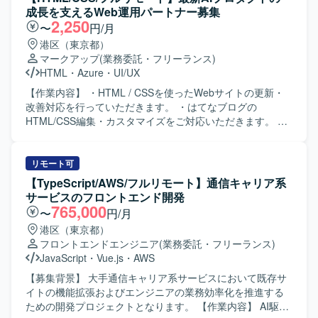
成長を支えるWeb運用パートナー募集
2,250
〜
円/月
港区（東京都）
マークアップ
(業務委託・フリーランス)
HTML
・
Azure
・
UI/UX
【作業内容】 ・HTML / CSSを使ったWebサイトの更新・
改善対応を行っていただきます。 ・はてなブログの
HTML/CSS編集・カスタマイズをご対応いただきます。 ・
デザイン・コンテンツの修正・追加（テキスト・画像・レ
イアウト等）を実施していただきます。 ・サイト構造・要
件の理解を前提とした導線改善の提案・実装を行っていた
リモート可
だきます。 ・AIツール（ChatGPT・Claude等）を活用した
【TypeScript/AWS/フルリモート】通信キャリア系
効率的な更新フローの推進を行っていただきます。 ・継続
サービスのフロントエンド開発
的な運用サポートおよびサイト品質の維持・向上に取り組
765,000
〜
円/月
んでいただきます。 【ポジションの魅力】 生成AIを活用し
港区（東京都）
た法人向けプロダクトのWebを担い、事業成長に直結する
フロントエンドエンジニア
(業務委託・フリーランス)
アウトプットを出していただけます。 文言修正だけでな
JavaScript
・
Vue.js
・
AWS
く、UX・導線設計など、サイト全体の品質向上に関わって
いただけます。 AIを積極活用した業務スタイルが根付いて
【募集背景】 大手通信キャリア系サービスにおいて既存サ
いる環境でご就業いただけます。 フルリモート・副業・短
イトの機能拡張およびエンジニアの業務効率化を推進する
時間稼働から参画可能で、ライフスタイルに合わせて働い
ための開発プロジェクトとなります。 【作業内容】 AI駆動