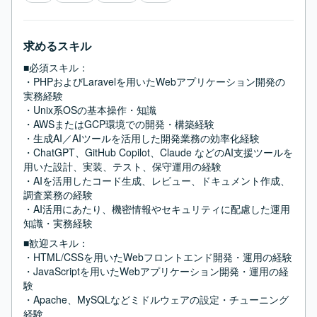
求めるスキル
■必須スキル：
・PHPおよびLaravelを用いたWebアプリケーション開発の
実務経験

・Unix系OSの基本操作・知識

・AWSまたはGCP環境での開発・構築経験

・生成AI／AIツールを活用した開発業務の効率化経験

・ChatGPT、GitHub Copilot、Claude などのAI支援ツールを
用いた設計、実装、テスト、保守運用の経験

・AIを活用したコード生成、レビュー、ドキュメント作成、
調査業務の経験

・AI活用にあたり、機密情報やセキュリティに配慮した運用
知識・実務経験
■歓迎スキル：
・HTML/CSSを用いたWebフロントエンド開発・運用の経験

・JavaScriptを用いたWebアプリケーション開発・運用の経
験

・Apache、MySQLなどミドルウェアの設定・チューニング
経験
