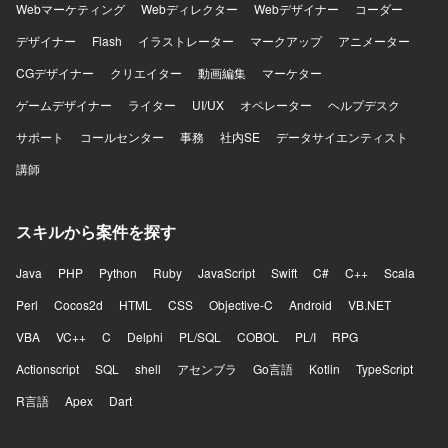
Webマーケティング
Webディレクター
Webデザイナー
コーダー
デザイナー
Flash
イラストレーター
マークアップ
アニメーター
CGデザイナー
クリエイター
動画編集
マーケター
ゲームデザイナー
ライター
UI/UX
オペレーター
ヘルプデスク
サポート
コールセンター
事務
社内SE
データサイエンティスト
講師
スキルから案件を探す
Java
PHP
Python
Ruby
JavaScript
Swift
C#
C++
Scala
Perl
Cocos2d
HTML
CSS
Objective-C
Android
VB.NET
VBA
VC++
C
Delphi
PL/SQL
COBOL
PL/I
RPG
Actionscript
SQL
shell
アセンブラ
Go言語
Kotlin
TypeScript
R言語
Apex
Dart