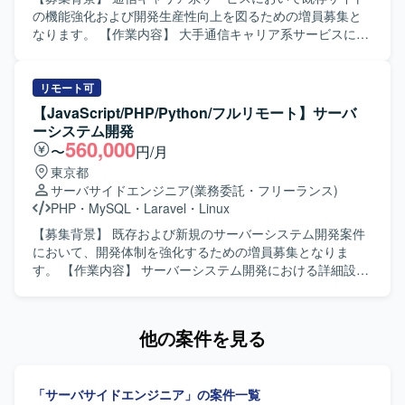
機械学習の実用的な活用ノウハウを蓄積していくことがで
の機能強化および開発生産性向上を図るための増員募集と
きます。 【開発環境】 Go、Dart(Flutter)、TypeScriptなど
なります。 【作業内容】 大手通信キャリア系サービスにお
を用いたプロダクト開発において、ChatGPTやClaude、
ける既存サイトの追加機能開発を担当していただきます。
Claude Code、Cursor、GitHub Copilotなどの生成AIツール
Vue.jsベースのフロントエンド実装に加え、GitHub Copilot
やLLM APIを活用した開発環境です。
などのAI支援ツールを活用したAI駆動開発を行います。要件
リモート可
や依頼内容をプロンプトへ構造化し実装へつなげるほか、
【JavaScript/PHP/Python/フルリモート】サーバ
アジャイル開発体制の中で継続的なサービス改善、仕様整
ーシステム開発
理や技術的な提案、AI生成物のレビューおよび品質担保も
560,000
〜
円/月
行っていただきます。 【求める人物像】 AI支援ツールを積
東京都
極的に活用しながら、自ら学習・改善していける方を求め
サーバサイドエンジニア
(業務委託・フリーランス)
ています。アジャイルな開発スタイルに柔軟に対応でき、
PHP
・
MySQL
・
Laravel
・
Linux
関係者と円滑にコミュニケーションを取りながら主体的に
提案・推進いただける方が望ましいです。 【ポジションの
【募集背景】 既存および新規のサーバーシステム開発案件
魅力】 AI駆動開発を前提とした環境で、最新のAI支援ツー
において、開発体制を強化するための増員募集となりま
ルを活用しながらフロントエンド開発に携わることができ
す。 【作業内容】 サーバーシステム開発における詳細設計
ます。大規模な通信キャリア系サービスに関わることで、
からテスト工程までをご担当いただきます。 各種プログラ
サービス改善の効果を実感しやすく、アジャイル開発の経
ミング言語やフレームワークを用いた機能実装、改修対
験をさらに深めることができます。 【開発環境】 Vue.js /
応、単体・結合テストの実施および品質確保に向けた改善
他の案件を見る
AWS / GitHub Copilot / Scrum（アジャイル）
対応などを行っていただきます。 【求める人物像】 チーム
での開発において円滑なコミュニケーションを取りながら
主体的に動いていただける方を求めております。 新しい技
「サーバサイドエンジニア」の案件一覧
術やクラウドサービスの習得に前向きに取り組み、自ら情