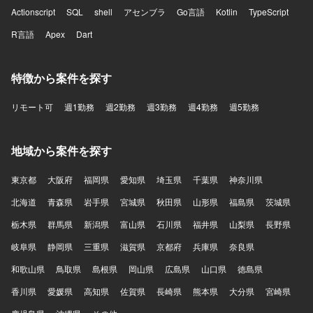
Actionscript
SQL
shell
アセンブラ
Go言語
Kotlin
TypeScript
R言語
Apex
Dart
特徴から案件を探す
リモート可
週1勤務
週2勤務
週3勤務
週4勤務
週5勤務
地域から案件を探す
東京都
大阪府
福岡県
愛知県
埼玉県
千葉県
神奈川県
北海道
青森県
岩手県
宮城県
秋田県
山形県
福島県
茨城県
栃木県
群馬県
新潟県
富山県
石川県
福井県
山梨県
長野県
岐阜県
静岡県
三重県
滋賀県
京都府
兵庫県
奈良県
和歌山県
鳥取県
島根県
岡山県
広島県
山口県
徳島県
香川県
愛媛県
高知県
佐賀県
長崎県
熊本県
大分県
宮崎県