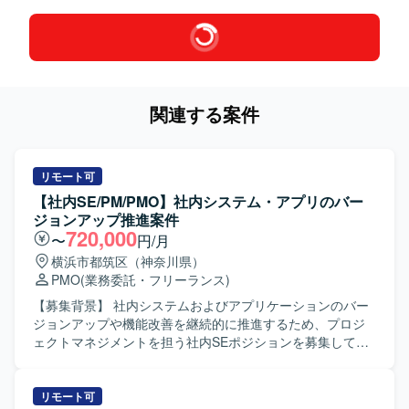
関連する案件
リモート可
【社内SE/PM/PMO】社内システム・アプリのバー
ジョンアップ推進案件
720,000
〜
円/月
横浜市都筑区（神奈川県）
PMO
(業務委託・フリーランス)
【募集背景】 社内システムおよびアプリケーションのバー
ジョンアップや機能改善を継続的に推進するため、プロジ
ェクトマネジメントを担う社内SEポジションを募集してお
ります。 【作業内容】 社内SEとして、業務部門とシステム
ベンダーの間に立ち、要件調整、課題管理、スケジュール
管理、リスク管理などプロジェクトマネジメント全般を担
リモート可