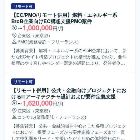
ダーの補佐役として、プロジェクトの進行管理やタスク整
できます。 行政サービスのデジタル化を通じて社会的イン
理、関係者との調整を能動的に推進していただきます。 ・
リモート可
パクトの大きい変革に関わることができ、コンサルティン
プロジェクトで発生する課題やリスクの洗い出しと整理、
【EC/PMO/リモート併用】燃料・エネルギー系
グスキルやプロジェクト推進力を高められるポジションで
改善案の検討支援を行います。 ・会議体の準備、議事録作
BtoB企業向けEC構想支援PMO案件
す。 【開発環境】 業務特性上、特定の技術スタックに依存
成、アクションアイテムのフォローなど、プロジェクト運
1,000,000
〜
円/月
しないコンサルティング・PMO支援が中心となります。
営に関わる業務を担当いただきます。 【求める人物像】 ・
台東区（東京都）
自ら課題やタスクを見つけ、主体的に行動できる方を求め
PMO
(業務委託・フリーランス)
ております。 ・指示された業務を正確かつスピーディに遂
行できる実行力のある方を歓迎いたします。 ・顧客やチー
【募集背景】 燃料・エネルギー系のBtoB企業において、新
ムメンバーと積極的にコミュニケーションを取り、周囲と
たなECサイト構築プロジェクトの構想が進んでおり、要件
協調しながらプロジェクトを推進できる方が望ましいで
整理のやり直しやベンダー選定の遅延により、発注者側の
す。 【ポジションの魅力】 ・大規模な流通業界のITプロジ
プロジェクト推進力を強化する必要が生じております。そ
ェクトにPMOとして関わることで、上流工程やプロジェク
のため、要件定義初期フェーズから伴走いただけるPMOを
ト推進ノウハウを幅広く身につけることができます。 ・リ
募集しております。 【作業内容】 構想段階および要件整理
リモート可
ーダー補佐としてプロジェクト全体を俯瞰しながら業務に
中のプロジェクトに参画いただき、発注者側PMOとしてプ
【リモート併用】公共・金融向けプロジェクトにお
携われるため、将来的なPMやPMOリードへのキャリアアッ
ロジェクト全体の推進支援を行っていただきます。具体的
けるITアーキテクチャ設計および要件定義支援
プにつなげやすいポジションです。 【開発環境】 ・詳細な
には、要件整理資料や論点整理資料の作成、既存の構想資
1,620,000
〜
円/月
技術環境は非公開ですが、流通業向けシステムの開発プロ
料やRFP、業務フロー、現行システム資料を踏まえた再要
江東区（東京都）
ジェクトを対象としたPMO支援となります。
件整理を行っていただきます。また、課題管理表、ToDo管
コンサル
(業務委託・フリーランス)
理表、スケジュール表など各種管理資料の整備・更新、ベ
ンダー比較表・見積比較表の作成および更新、社内説明資
【募集背景】 公共・金融領域を中心とした各種プロジェク
料や会議アジェンダの作成支援を行っていただきます。開
トにおいて、提案フェーズから要件定義フェーズまで一貫
発ベンダーとの打合せに参加し、提案内容および見積内容
して技術面をリード・支援いただくための体制強化のため