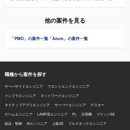
のレビューや論点整理を行いながら、社内関係者との合意
の募集です。 【作業内容】 公共・金融領域を中心とした各
形成をサポートしていただきます。 【求める人物像】 発注
種プロジェクトにおいて、提案フェーズから参画し、シス
者側の立場を理解しつつ、主体的にプロジェクトを前に進
テム全体のグランドデザイン策定および受注後の要件定義
他の案件を見る
めていただける方を求めております。業務フローやシステ
フェーズを支援いただきます。 提案担当と連携し、技術領
ム構成を自らキャッチアップし、抜け漏れのない要件整理
域の担当者として、顧客のビジネス要件を踏まえたシステ
や論点整理ができる方、ステークホルダーとのコミュニケ
ム構成図やアーキテクチャ案の策定を行います。 受注後
「PMO」の案件一覧
「Azure」の案件一覧
ーションを円滑に行い、社内調整や経営層向け説明をリー
は、要件定義フェーズにおいて、技術的な整合性とビジネ
ドいただける方が望ましいです。また、資料作成や課題管
ス要件を両立させながら、顧客や関係チームとの技術的な
理などの実務を厭わず、細やかなタスク管理を継続的に行
合意形成を推進いただきます。 リード枠とメンバー枠での
える方を歓迎いたします。 【ポジションの魅力】 構想段階
募集を想定しており、リードとサブの2名体制で提案および
から参画し、要件定義・ベンダー選定といった上流フェー
要件定義フェーズを遂行していただきます。 主な業務内容
ズを主導的に支援いただけるため、発注者側PMOとしての
として、提案フェーズにおけるグランドデザイン策定、シ
経験を深めることができます。ECと業務システム・基幹シ
職種から案件を探す
ステム構成図およびアーキテクチャ案の作成、提案書にお
ステムとの連携を含むプロジェクトであるため、業務理解
ける技術構成案の作成、受注後の要件定義フェーズのリー
とシステム理解の両面でスキルアップが可能です。また、
ドまたは支援、顧客または関係チームとの技術的な合意形
サーバサイドエンジニア
フロントエンドエンジニア
社内説明資料や比較資料の作成を通じて、経営層向けのプ
成を担当いただきます。 【求める人物像】 システム全体の
インフラエンジニア
ネットワークエンジニア
レゼンテーションや意思決定支援の経験も積んでいただけ
最適化や顧客ビジネスへの貢献を意識しながら、実案件で
ます。 【開発環境】 Backlogなどのタスク管理サービスを
の要件定義やアーキテクチャ設計を主体的にリードまたは
ネイティブアプリエンジニア
サーバーエンジニア
テスター
活用しながら、各種管理表や資料の作成・更新を行ってい
支援できる方を求めています。 理論だけでなく実務に基づ
ただく想定です。詳細なシステム環境については、ベンダ
ゲームエンジニア
いた提案や設計ができ、関係者との調整や合意形成を粘り
LAMP系エンジニア
PL
汎用機
ブリッジSE
ー選定後に確定していく計画です。
強く推進できる方が望ましいです。 【ポジションの魅力】
組込・制御
AIエンジニア
上級SE
フルスタックエンジニア
公共・金融といった大規模かつ社会的影響度の高いプロジ