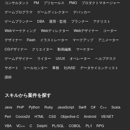
ェクトにおいて、提案段階からグランドデザイン策定に関
コンサルタント
PM
プリセールス
PMO
プロダクトマネージャー
わることができるポジションです。 ビジネス要件と技術要
ゲームプログラマ
ゲームディレクター
デバッカー
件の両面からシステム全体を設計し、要件定義フェーズま
で一気通貫で携わることで、アーキテクトとしての経験値
ゲームプランナー
DBA
運用・監視
プランナー
アナリスト
を大きく高めることができます。 リード枠だけでなくメン
Webマーケティング
バー枠としても参画可能であり、アーキテクチャ設計スキ
Webディレクター
Webデザイナー
コーダー
ルを実案件を通じて強化できる環境です。 【開発環境】 特
デザイナー
Flash
イラストレーター
マークアップ
アニメーター
定製品に依存しない形で、案件ごとの要件に応じた最適な
システムアーキテクチャや技術構成を検討していただきま
CGデザイナー
クリエイター
動画編集
マーケター
す。
ゲームデザイナー
ライター
UI/UX
オペレーター
ヘルプデスク
サポート
コールセンター
事務
社内SE
データサイエンティスト
講師
スキルから案件を探す
Java
PHP
Python
Ruby
JavaScript
Swift
C#
C++
Scala
Perl
Cocos2d
HTML
CSS
Objective-C
Android
VB.NET
VBA
VC++
C
Delphi
PL/SQL
COBOL
PL/I
RPG