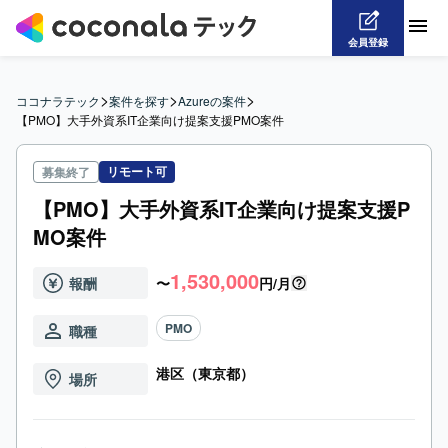
会員登録
>
>
>
ココナラテック
案件を探す
Azureの案件
【PMO】大手外資系IT企業向け提案支援PMO案件
リモート可
募集終了
【PMO】大手外資系IT企業向け提案支援P
MO案件
1,530,000
報酬
〜
円/月
PMO
職種
港区（東京都）
場所