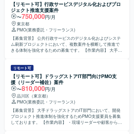
当して頂きます。 具体的には、RFIやRFPの作成、WBSの
【リモート可】行政サービスデジタル化およびプロ
作成・更新、進捗の可視化や課題・リスクの洗い出しおよ
ジェクト推進支援案件
び対策立案を行って頂きます。 また、プロジェクトメンバ
750,000
〜
円/月
ーとなる社内人員に対して、助言やフォローを行いなが
東京都
ら、関係者を巻き込みつつプロジェクトを推進して頂きま
PMO
(業務委託・フリーランス)
す。 【求める人物像】 PJ推進のために5W1Hを明確に示
し、自ら考えて行動に移せる方を求めております。 指示待
【募集背景】 公共行政サービスのデジタル化およびシステ
ちではなく、リーダーとして主体的かつ前向きに動けるタ
ム刷新プロジェクトにおいて、複数案件を横断して推進で
イプの方を歓迎いたします。 ベンダーや社内各部門との折
きる体制を強化するための募集です。 【作業内容】 大手コ
衝・調整を円滑に行える高いコミュニケーション能力をお
ンサルティングファームが参画する公共行政サービス変革
持ちの方にマッチするポジションです。 【ポジションの魅
およびシステム刷新プロジェクトにおいて、複数プロジェ
力】 社内システムやアプリのバージョンアップを通じて、
クトを横断した課題管理とプロジェクト推進をご担当いた
リモート可
業務効率化や事業成長に直結するプロジェクトに上流工程
だきます。 ・複数プロジェクトにおける潜在課題やスコー
【リモート可】ドラッグストアIT部門向けPMO支
から関わることができます。 複数のステークホルダーと協
プアウト要素の検知・整理を行います。 ・課題解決および
援（リーダー補佐）案件
働しながら、要件整理から推進まで一貫して携わること
次フェーズに向けた検討資料やドキュメントを作成しま
810,000
〜
円/月
で、ビジネス理解とプロジェクトマネジメントスキルの双
す。 ・クライアントとのディスカッションを通じて改善提
品川区（東京都）
方を高められる環境です。 【開発環境】 Webシステムおよ
案を行います。 ・プロジェクト全体の推進およびデリバリ
PMO
(業務委託・フリーランス)
びスマートフォンアプリケーションを対象としたプロジェ
ー支援を行います。 【求める人物像】 役職者を含む多様な
クト環境となります。
ステークホルダーと臆することなくコミュニケーションが
【募集背景】 大手ドラッグストアのIT部門において、開発
できる方を求めています。 自ら課題を見つけ、主体的に解
プロジェクト推進体制を強化するためPMO支援要員を募集
決に向けて推進できる方を歓迎いたします。 【ポジション
しております。 【作業内容】 ・現場リーダーや顧客からの
の魅力】 公共DX領域における大規模プロジェクトに参画
要請に基づく各種資料作成や課題整理を行います。 ・リー
し、複数プロジェクトを横断した上流工程に携わることが