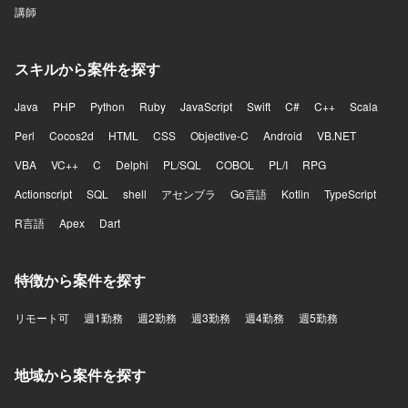
講師
スキルから案件を探す
Java
PHP
Python
Ruby
JavaScript
Swift
C#
C++
Scala
Perl
Cocos2d
HTML
CSS
Objective-C
Android
VB.NET
VBA
VC++
C
Delphi
PL/SQL
COBOL
PL/I
RPG
Actionscript
SQL
shell
アセンブラ
Go言語
Kotlin
TypeScript
R言語
Apex
Dart
特徴から案件を探す
リモート可
週1勤務
週2勤務
週3勤務
週4勤務
週5勤務
地域から案件を探す