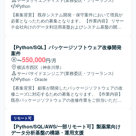
データサイエンティスト
(業務委託・フリーランス)
加え、生成AIの活用経験を積む機会もあり、今後のキャリ
発生時の状況を分かりやすく報告・説明できる方を歓迎い
Python
ア形成に役立つプロジェクトとなっております。 【開発環
たします。また、株式情報を取り扱うにあたり、高い倫理
境】 OSはWindows環境をベースとし、PythonおよびSQL
観をお持ちの方を想定しております。 【ポジションの魅
【募集背景】 既存システム開発・保守案件において増員が
を用いたバッチプログラムの開発を行います。既存のLinux
力】 証券領域におけるリサーチシステムの移管プロジェク
必要となったための募集となります。 【作業内容】 リサー
環境からの移管に伴い、Linux上のスクリプト資産を読み解
トに関わることで、金融ドメインの知見を深めながら、
チ会社向けのデータ利活用基盤およびシステム基盤の開
きながら、Windows向けに最適化した形で実装していただ
PythonやSQLを用いたバッチ開発・移行の実務経験を積む
発・保守・運用を行っていただきます。 パソコンやスマホ
きます。
ことができます。既存資産の移行と新規バッチ開発の双方
のWebサイト接触ログ、アプリ利用ログ、TV視聴ログなど
に携わることで、設計から運用まで一連のプロセスを経験
各種ログデータを抽出・クレンジング・集計していただき
【Python/SQL】パッケージソフトウェア改修開発
できる環境です。 【開発環境】 Windowsサーバー環境上
ます。 集計したデータをサービスとして提供するWEBアプ
案件
で、PythonおよびSQLを用いたバッチ開発・運用を行いま
リケーションの開発・保守・運用を担当していただきま
550,000
〜
円/月
す。既存環境としてLinuxサーバーも取り扱います。
す。 【求める人物像】 ログデータや大量データの取り扱い
横浜市西区（神奈川県）
に興味を持ち、主体的に学習しながら業務に取り組んでい
サーバサイドエンジニア
(業務委託・フリーランス)
ただける方を求めています。 チームメンバーと協調しなが
Python
・
Oracle
らコミュニケーションを取り、自ら課題を発見し解決に向
けて動ける方を歓迎いたします。 【ポジションの魅力】 多
【募集背景】 顧客が開発したパッケージソフトウェアの改
様なログデータを用いたデータ利活用基盤の開発に携わる
修ニーズに対応するための募集となります。 【作業内容】
ことで、データ解析やデータ基盤構築のスキルを高めてい
既存パッケージソフトウェアの改修作業をご担当いただき
ただけます。 WEBアプリケーション開発とデータ処理の双
ます。要件定義からテストまで一連の工程に関わっていた
方に関わることで、バックエンド開発とデータエンジニア
だきますが、特に開発作業がメインとなります。 【求める
リングの経験を幅広く積むことができます。 【開発環境】
人物像】 自立して開発を進められる方や、コミュニケーシ
リモート可
PythonおよびSQLを用いたデータ処理・解析環境と、各種
ョンを取りながら円滑に作業を進められる方を求めており
【Python/SQL/AWS/一部リモート可】製薬業向け
DWH製品やBIツールを組み合わせたデータ利活用基盤が想
ます。 【ポジションの魅力】 要件定義からテストまで幅広
データ分析基盤の構築・運用支援