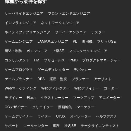
職種から案件を探す
でき、データエンジニアとしての専門性を高めていただけ
ます。 【開発環境】 AWS、Snowflake、Databricks、
サーバサイドエンジニア
フロントエンドエンジニア
DBT、Fivetran、Oracle、Python、PL/SQLなどを用いたデ
ータプラットフォーム環境です。
インフラエンジニア
ネットワークエンジニア
ネイティブアプリエンジニア
サーバーエンジニア
テスター
ゲームエンジニア
LAMP系エンジニア
PL
汎用機
ブリッジSE
組込・制御
AIエンジニア
上級SE
フルスタックエンジニア
コンサルタント
PM
プリセールス
PMO
プロダクトマネージャー
ゲームプログラマ
ゲームディレクター
デバッカー
ゲームプランナー
DBA
運用・監視
プランナー
アナリスト
Webマーケティング
Webディレクター
Webデザイナー
コーダー
デザイナー
Flash
イラストレーター
マークアップ
アニメーター
CGデザイナー
クリエイター
動画編集
マーケター
ゲームデザイナー
ライター
UI/UX
オペレーター
ヘルプデスク
サポート
コールセンター
事務
社内SE
データサイエンティスト