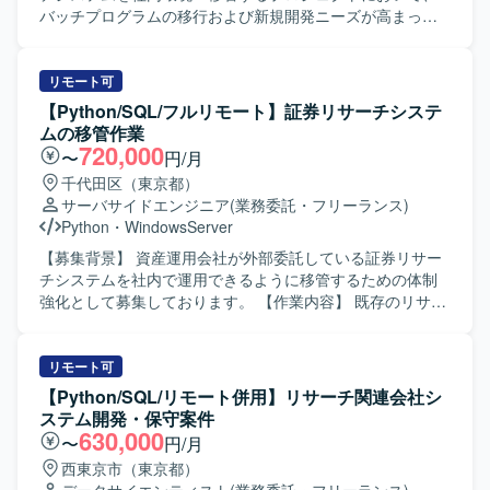
バッチプログラムの移行および新規開発ニーズが高まって
いるための募集です。 【作業内容】 既存の証券リサーチシ
ステムにおけるバッチ処理の移管作業を担当していただき
ます。具体的には、Linuxサーバー上で稼働しているバッチ
リモート可
プログラムをWindowsサーバー環境へ移行し、Pythonへの
【Python/SQL/フルリモート】証券リサーチシステ
書き換え作業を行っていただきます。 既存バッチの移行に
ムの移管作業
加え、移行後システムに必要となる新規バッチの開発も担
720,000
〜
円/月
当していただきます。移行テストの計画・実施、リリース
千代田区（東京都）
作業、移行後の運用対応も含め、一連の開発ライフサイク
サーバサイドエンジニア
(業務委託・フリーランス)
ルを通じてご参画いただきます。 【求める人物像】 業務要
Python
・
WindowsServer
件に対して主体的に取り組み、責任感を持って対応してい
ただける方を求めています。進捗状況や成果物、問題発生
【募集背景】 資産運用会社が外部委託している証券リサー
時の状況について、適切なタイミングで報告・説明が行え
チシステムを社内で運用できるように移管するための体制
るコミュニケーション力をお持ちの方を歓迎いたします。
強化として募集しております。 【作業内容】 既存のリサー
株式情報を取り扱う業務であるため、高い倫理観を持ち、
チシステムにおけるバッチプログラムを、Linuxサーバーか
取り扱う情報の重要性を理解したうえで行動できる方を求
らWindowsサーバーへ移行していただきます。具体的に
めています。 【ポジションの魅力】 証券リサーチという金
は、既存バッチのPythonへの書き換え、移行に伴うテスト
リモート可
融領域のシステムに携わることで、ドメイン知識と技術ス
の実施、リリース作業および運用対応を行っていただきま
【Python/SQL/リモート併用】リサーチ関連会社シ
キルの両面を高めていただけます。既存システムの移管と
す。あわせて、必要に応じて新規バッチの設計・開発・テ
ステム開発・保守案件
新規バッチ開発の両方を経験できるため、レガシー資産の
ストもご対応いただきます。 【求める人物像】 業務要件に
630,000
〜
円/月
理解からモダナイズまで、一連のプロセスを通してスキル
対して主体的かつ責任感を持って取り組んでいただける方
西東京市（東京都）
アップが可能です。 PythonやSQLを活用したバッチ開発に
を求めております。適切なタイミングで進捗や成果、問題