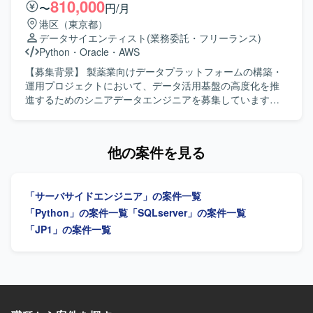
定されています。
い工程に関わることで、上流から下流まで一貫した開発経
810,000
〜
円/月
験を積むことができます。パッケージソフトウェアの改修
港区（東京都）
を通じて、既存システムの理解力や改善提案力を高めるこ
データサイエンティスト
(業務委託・フリーランス)
とができます。 【開発環境】 言語はPythonおよびSQLを使
Python
・
Oracle
・
AWS
用し、データベースはOracleを利用いたします。開発ツー
ルとしてDocker、VSCode、Gitなどを用いて作業を行いま
【募集背景】 製薬業向けデータプラットフォームの構築・
す。
運用プロジェクトにおいて、データ活用基盤の高度化を推
進するためのシニアデータエンジニアを募集しています。
【作業内容】 製薬業向けデータプラットフォームの構築・
運用プロジェクトにおいて、AWS・Snowflakeを活用したデ
ータパイプラインの設計・開発・最適化を担当していただ
他の案件を見る
きます。SQLを用いた大規模データ処理、データパイプラ
インの構築・運用、システム間データ連携の実現に加え、
従来型データウェアハウスとモダンデータスタック双方の
「サーバサイドエンジニア」の案件一覧
知見を活かしながら、データ活用基盤の高度化を推進して
いただきます。関係者と連携しながらデータ統合およびデ
「Python」の案件一覧
「SQLserver」の案件一覧
ータ活用基盤の構築を推進していただきます。 【求める人
「JP1」の案件一覧
物像】 大規模データ処理やデータパイプライン設計に主体
的に取り組み、関係者と連携しながらデータ活用基盤の高
度化をリードしていただける方を求めています。 【ポジシ
ョンの魅力】 製薬業向けのデータ分析基盤において、従来
型データウェアハウスとモダンデータスタックを組み合わ
せた先進的なデータプラットフォーム構築に関わることが