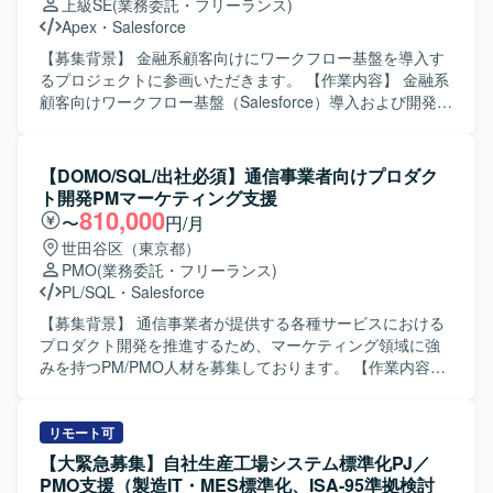
上級SE
(業務委託・フリーランス)
【求める人物像】 Salesforceに関する豊富な知見をもち、
Apex
・
Salesforce
自ら課題を抽出し改善提案まで推進いただける方を求めて
います。運用チームや関係者と円滑にコミュニケーション
【募集背景】 金融系顧客向けにワークフロー基盤を導入す
を取りながら、技術面とマネジメントの両面で主体的にリ
るプロジェクトに参画いただきます。 【作業内容】 金融系
ードいただける方が望ましいです。 【ポジションの魅力】
顧客向けワークフロー基盤（Salesforce）導入および開発支
Service CloudおよびExperience Cloudを中心とした大規模
援業務を担当していただきます。お客様との要件調整から
環境において、セキュリティやガバナンスを含む上流工程
調査、開発（基本設計、詳細設計）、テスト、リリースま
から運用支援まで一貫して関わることができます。技術支
で一連の工程をご担当いただきます。 【求める人物像】 自
【DOMO/SQL/出社必須】通信事業者向けプロダク
援だけでなくメンバー育成やスキルトランスファーを通じ
ら進んでコミュニケーションを図りながら要件調整ができ
ト開発PMマーケティング支援
て組織全体のレベルアップに貢献できる点も魅力です。
る方を求めています。想定される作業を一人称で遂行で
810,000
〜
円/月
【開発環境】 Service CloudおよびExperience Cloudを中心
き、新しい業務についても積極的に学びキャッチアップい
世田谷区（東京都）
としたSalesforce環境において、権限管理やセキュリティ設
ただける方にマッチするポジションです。 【ポジションの
PMO
(業務委託・フリーランス)
計などの運用・改善業務を行います。
魅力】 金融業界向けのSalesforce案件に携わることで、
PL/SQL
・
Salesforce
Financial Service Cloudをはじめとした金融領域特有の知見
を深めていただけます。要件調整からリリースまで幅広い
【募集背景】 通信事業者が提供する各種サービスにおける
工程を経験できるため、上流工程スキルや折衝力の向上も
プロダクト開発を推進するため、マーケティング領域に強
期待できます。 【開発環境】 Salesforceを中心としたワー
みを持つPM/PMO人材を募集しております。 【作業内容】
クフロー基盤上での開発環境となります。
スマートフォン向けを含む通信事業者が提供するサービス
に関わる開発プロジェクトにおいて、PM/PMOとしてプロ
ジェクト推進をご担当いただきます。主担当としてマーケ
リモート可
ティング寄りのデータ分析業務に携わっていただき、各種
【大緊急募集】自社生産工場システム標準化PJ／
データを用いた施策検討や意思決定の支援を行っていただ
PMO支援（製造IT・MES標準化、ISA-95準拠検討