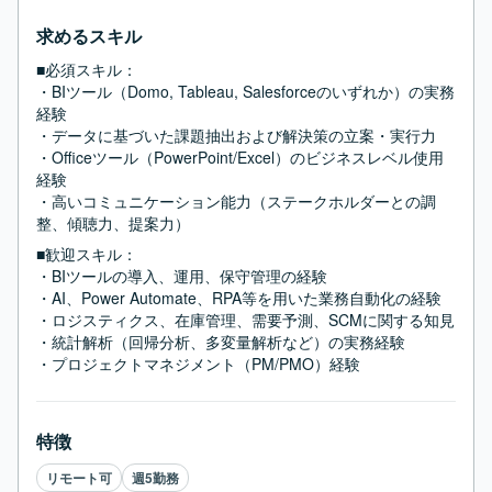
求めるスキル
■必須スキル：
・BIツール（Domo, Tableau, Salesforceのいずれか）の実務
経験

・データに基づいた課題抽出および解決策の立案・実行力

・Officeツール（PowerPoint/Excel）のビジネスレベル使用
経験

・高いコミュニケーション能力（ステークホルダーとの調
整、傾聴力、提案力）
■歓迎スキル：
・BIツールの導入、運用、保守管理の経験

・AI、Power Automate、RPA等を用いた業務自動化の経験

・ロジスティクス、在庫管理、需要予測、SCMに関する知見

・統計解析（回帰分析、多変量解析など）の実務経験

・プロジェクトマネジメント（PM/PMO）経験
特徴
リモート可
週5勤務