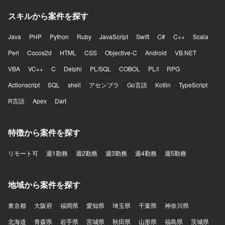
スキルから案件を探す
Java
PHP
Python
Ruby
JavaScript
Swift
C#
C++
Scala
Perl
Cocos2d
HTML
CSS
Objective-C
Android
VB.NET
VBA
VC++
C
Delphi
PL/SQL
COBOL
PL/I
RPG
Actionscript
SQL
shell
アセンブラ
Go言語
Kotlin
TypeScript
R言語
Apex
Dart
特徴から案件を探す
リモート可
週1勤務
週2勤務
週3勤務
週4勤務
週5勤務
地域から案件を探す
東京都
大阪府
福岡県
愛知県
埼玉県
千葉県
神奈川県
北海道
青森県
岩手県
宮城県
秋田県
山形県
福島県
茨城県