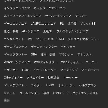
サーバサイドエンジニア
フロントエンドエンジニア
インフラエンジニア
ネットワークエンジニア
ネイティブアプリエンジニア
サーバーエンジニア
テスター
ゲームエンジニア
LAMP系エンジニア
PL
汎用機
ブリッジSE
組込・制御
AIエンジニア
上級SE
フルスタックエンジニア
コンサルタント
PM
プリセールス
PMO
プロダクトマネージャー
ゲームプログラマ
ゲームディレクター
デバッカー
ゲームプランナー
DBA
運用・監視
プランナー
アナリスト
Webマーケティング
Webディレクター
Webデザイナー
コーダー
デザイナー
Flash
イラストレーター
マークアップ
アニメーター
CGデザイナー
クリエイター
動画編集
マーケター
ゲームデザイナー
ライター
UI/UX
オペレーター
ヘルプデスク
サポート
コールセンター
事務
社内SE
データサイエンティスト
講師