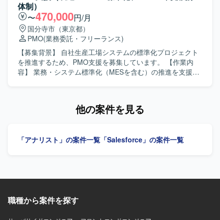
きます。 【求める人物像】 マーケティング領域のデータ分
体制）
析に主体的に取り組み、関係者と円滑にコミュニケーショ
470,000
〜
円/月
ンを取りながらプロジェクトを推進できる方を求めており
国分寺市（東京都）
ます。英語を用いたコミュニケーションにも前向きに取り
PMO
(業務委託・フリーランス)
組み、ビジネス観点と技術観点の両面から価値提供いただ
ける方が望ましいです。 【ポジションの魅力】 大規模な通
【募集背景】 自社生産工場システムの標準化プロジェクト
信事業者向けサービス開発にPM/PMOとして関わること
を推進するため、PMO支援を募集しています。 【作業内
で、マーケティングデータ分析とプロダクト開発の両面で
容】 業務・システム標準化（MESを含む）の推進を支援し
経験を積むことができます。BIツールや各種マーケティン
ます。全体TO-BEモデルの定義、KGI/KPIの整合性確認、会
グプラットフォームのデータを扱いながら、事業インパク
議体の運営、進捗・課題・リスク管理、ベンダーコントロ
トの大きい意思決定に貢献していただけます。 【開発環
ール、WBS整備、資料作成を担当します。標準化モデル定
他の案件を見る
境】 DOMOや各種BIツール、GA4、Salesforce、SQLなど
義の完了後は、要件定義・計画フェーズへの移行を支援し
を用いたデータ分析環境で業務を行っていただきます。
ます。 【求める人物像】 関係者と連携しながら、横断的な
検討チームの運営やプロジェクト管理を主体的に推進でき
「アナリスト」の案件一覧
「Salesforce」の案件一覧
る方を求めています。 【ポジションの魅力】 製造IT・MES
標準化およびISA-95準拠の検討体制に関わり、全社横断の
標準化プロジェクトを支援できるポジションです。 【開発
環境】 Teams、Excel、PowerPoint、Wordを活用します。
DB関連ドキュメントとしてテーブル定義書、ER図を扱いま
す。
職種から案件を探す