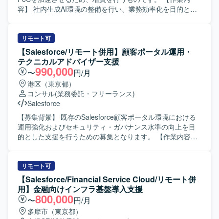
容】 社内生成AI環境の整備を行い、業務効率化を目的とし
たPoCの企画・推進・実装をしていただきます。具体的に
は、生成AIを活用した業務プロセスの整理、PoCテーマの検
討、実装および検証、結果の整理とフィードバックなどを
リモート可
想定しております。 【求める人物像】 生成AIやPoCに強い
【Salesforce/リモート併用】顧客ポータル運用・
興味を持ち、自ら主体的に企画・推進・実装までやり切っ
テクニカルアドバイザー支援
ていただける方を求めています。関係者とコミュニケーシ
990,000
〜
円/月
ョンを図りながら、スピード感を持って業務を進められる
港区（東京都）
方が望ましいです。 【ポジションの魅力】 社内の生成AI活
コンサル
(業務委託・フリーランス)
用をリードし、業務効率化や新たな価値創出に直結する
Salesforce
PoCを推進できるポジションです。生成AI環境整備からPoC
実装まで一気通貫で経験できるため、先端領域での知見と
【募集背景】 既存のSalesforce顧客ポータル環境における
実績を積むことができます。 【開発環境】 Pythonまたは
運用強化およびセキュリティ・ガバナンス水準の向上を目
node.jsを用いた開発環境およびGitによるソース管理環境を
的とした支援を行うための募集となります。 【作業内容】
利用していただきます。
Salesforce環境に対するセキュリティ設定評価や現状課題の
抽出、改善計画の立案などのアセスメント業務を行ってい
ただきます。また、先方運用チームへの技術支援やテクニ
リモート可
カル相談対応、ベストプラクティスの提供などの技術相
【Salesforce/Financial Service Cloud/リモート併
談・伴走支援を実施していただきます。さらに、メンバー
用】金融向けインフラ基盤導入支援
育成やスキルトランスファーを通じたナレッジ共有を行
800,000
〜
円/月
い、システム運用面での妥当性評価や安全性に関するアド
多摩市（東京都）
バイスなどのガバナンス支援にも携わっていただきます。