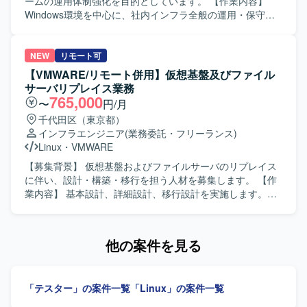
像】 責任を持って1人称で対応できる方を求めております。
ームの運用体制強化を目的としています。 【作業内容】
また、チームでの報連相やコミュニケーションを円滑に行
Windows環境を中心に、社内インフラ全般の運用・保守を
いながら、技術を継続的に吸収しようとする姿勢をお持ち
担当します。技術的な問い合わせ対応、Windowsクライア
の方が望ましいです。 【ポジションの魅力】 セキュリティ
ントの不具合調査・解決、Active Directoryおよびグループ
製品のテクニカルサポートを通じて、攻撃手法の理解や各
ポリシーの運用、Zscalerの運用支援、Hyper-V環境やオン
NEW
リモート可
種ログ解析スキルを実務の中で磨くことができます。製品
プレミスサーバの運用・監視・障害対応を行います。AWS
【VMWARE/リモート併用】仮想基盤及びファイル
の動作検証や技術的な深掘り調査を行うことで、セキュリ
上のサーバにおけるOS・ミドルウェア・各種サービスのア
サーバリプレイス業務
ティ領域の知見を広く深く身につけられる環境です。 【開
ップデート対応、バックアップ・リストア対応、社内業務
765,000
〜
円/月
発環境】 Windows環境および各種セキュリティ製品、SIEM
システムのアップデート・障害対応も担当します。あわせ
千代田区（東京都）
基盤を用いたログ解析環境となります。
て、ログや監視情報を活用したトラブルシューティング、
インフラエンジニア
(業務委託・フリーランス)
恒久対応・改善策の検討、手順書・構成情報・対応履歴な
Linux
・
VMWARE
どのドキュメント整備を行います。 【求める人物像】 対応
を通じて得られた知見を整理し、手順の標準化や再発防止
【募集背景】 仮想基盤およびファイルサーバのリプレイス
につなげられる方を求めています。 【ポジションの魅力】
に伴い、設計・構築・移行を担う人材を募集します。 【作
Windows、Active Directory、Zscaler、Hyper-V、オンプレ
業内容】 基本設計、詳細設計、移行設計を実施します。仮
ミスサーバ、AWS環境など、幅広い社内インフラの運用・
想基盤およびファイルサーバの構築、テスト、移行、DR試
保守に携われます。 【開発環境】 OSはWindows Server、
験を担当します。システム構成図や運用定義書などのドキ
Linuxです。仮想基盤はHyper-Vを使用します。ゼロトラス
ュメントを作成します。 【求める人物像】 自ら能動的にタ
他の案件を見る
ト・プロキシはZscaler（ZIA、ZPA、Client Connector）、
スクに取り組める方を求めています。周囲と良質なコミュ
ディレクトリはActive Directory、GPOを使用します。スク
ニケーションを取りながら物事を進められる方を歓迎しま
リプトはPowerShell、シェルスクリプトを使用します。
す。 【ポジションの魅力】 基本設計から構築、移行、DR
「テスター」の案件一覧
「Linux」の案件一覧
AWSサービスはEC2、EBS、VPC、IAM、CloudWatch、ス
試験まで一連の工程に携わることができます。 【開発環
ナップショット、セキュリティグループを使用します。
境】 vSphere、Linux、Windows、VLAN、ルーティング、