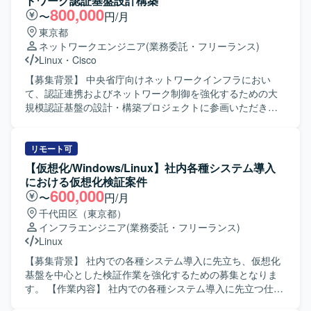
トワーク認証基盤設計構築
800,000
〜
円/月
東京都
ネットワークエンジニア
(業務委託・フリーランス)
Linux
・
Cisco
【募集背景】 中央省庁向けネットワークインフラにおい
て、認証連携およびネットワーク制御を強化するための大
規模認証基盤の設計・構築プロジェクトに参画いただきま
す。 【作業内容】 Cisco機器（Catalyst, WLC, ISE, DNAC
等）を用いた認証連携・ネットワーク制御の設計および構
築を行っていただきます。 RADIUS / LDAPを用いたユーザ
リモート可
ー・端末認証基盤の設計・構築を実施していただきます。
【仮想化/Windows/Linux】社内各種システム導入
安全な無線LAN（Wi-Fi）環境の設計・構築および電波・ア
における仮想化検証案件
クセス制御の検討・実装を行っていただきます。 Linux /
600,000
〜
円/月
Windowsサーバー上でのログ調査、証明書設定、認証連携
千代田区（東京都）
に伴う各種設定・検証作業を担当していただきます。 プロ
インフラエンジニア
(業務委託・フリーランス)
ジェクトに伴う設計書、パラメータシート、テスト仕様書
Linux
などの技術ドキュメントを作成していただきます。 【求め
る人物像】 認証や証明書、ネットワークポリシー制御に強
【募集背景】 社内での各種システム導入に先立ち、仮想化
みを持ち、高い専門性を活かして主体的に設計・構築をリ
基盤を中心とした検証作業を強化するための募集となりま
ードしていただける方を求めています。 【ポジションの魅
す。 【作業内容】 社内での各種システム導入に先立つ仕様
力】 中央省庁向けの重要度が高い大規模ネットワーク認証
調査、構築作業、テスト業務をご担当いただきます。構築