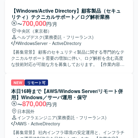
基盤の設計・構築に携わることで、高度なセキュリティ要
手順や調査結果の取りまとめ、ソフトウェア比較、テスト
件に対応したネットワーク設計スキルを磨いていただけま
仕様書等の各種資料作成も行っていただきます。メインは
【Windows/Active Directory】顧客製品（セキュ
す。 Ciscoの先進的なソリューション（ISE、DNAC等）を
仮想化検証となりますが、プロジェクト内で別案件にアサ
リティ）テクニカルサポート／ログ解析業務
活用した認証・ネットワーク制御の実務経験を深めること
インされる可能性もあります。サポート契約がない最新ア
700,000
〜
円/月
ができます。 【開発環境】 ネットワーク製品： Cisco
プリケーションの検証など、自力での調査検証が必要なケ
中央区（東京都）
Catalyst, WLC, Cisco ISE, Cisco DNA Center (DNAC) 認証
ースもあります。 【求める人物像】 仮想技術やWindowsや
ヘルプデスク
(業務委託・フリーランス)
プロトコル： RADIUS, LDAP サーバーOS： Linux,
LinuxのOS知識など、広範な知識を主体的にキャッチアップ
WindowsServer
・
ActiveDirectory
Windows Server（証明書・認証周り） 担当工程： 基本設
いただける方を求めています。複数案件を各個人で分担し
計〜詳細設計〜構築〜検証・テスト
て処理する場合もあるため、ある程度自走可能な対応力を
【募集背景】 顧客のセキュリティ製品に関する専門的なテ
お持ちの方を歓迎いたします。不明点をお客様やチームメ
クニカルサポート需要の増加に伴い、ログ解析を含む高度
ンバーに適時確認しながら、柔軟に対応いただける方です
な技術対応が可能な方を募集しております。 【作業内容】
と望ましいです。 【ポジションの魅力】 仮想化基盤や各種
顧客のセキュリティ製品に関するテクニカルサポート業務
OSに関する知見を広く深く身に付けることができ、最新ア
を担当していただきます。メール・電話での問い合わせ対
プリケーションの検証などを通じて技術的なスキルアップ
応に加え、SIEMログ解析を中心とした技術調査を行いま
NEW
リモート可
が期待できます。複数案件に関わることで、さまざまなシ
す。主な対応内容として、Windowsイベントログ解析
本日16時まで【AWS/Windows Server/リモート併
ステム導入における検証・構築ノウハウを蓄積できる環境
（Event ID 4624/4625 などの認証挙動の分析）、Active
用】Windows／サーバ運用・保守
です。 【開発環境】 仮想化基盤上でWindowsおよびLinux
Directory認証ログの調査（不正ログイン、権限昇格などの
870,000
〜
円/月
環境を利用した検証・構築作業を行います。
攻撃手法理解を含む）、IPS／UTMのアラート調査、製品
日本国外
（セキュリティ）の動作検証や技術的な深掘り調査、報告
インフラエンジニア
(業務委託・フリーランス)
書作成、社内レビュー、顧客向け説明（Web会議含む）を
AWS
・
ActiveDirectory
行っていただきます。攻撃手法の理解を前提としたログ解
析を含む高度な技術対応が求められます。 【求める人物
【募集背景】 社内インフラ環境の安定運用と、インフラチ