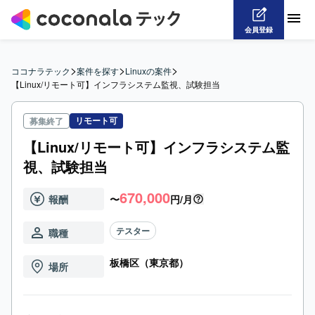
会員登録
>
>
>
ココナラテック
案件を探す
Linuxの案件
【Linux/リモート可】インフラシステム監視、試験担当
リモート可
募集終了
【Linux/リモート可】インフラシステム監
視、試験担当
670,000
報酬
〜
円/月
テスター
職種
板橋区（東京都）
場所