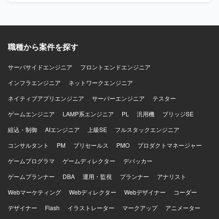
Active Directory、PureStorage、Veeamを使用します。
職種から案件を探す
サーバサイドエンジニア
フロントエンドエンジニア
インフラエンジニア
ネットワークエンジニア
ネイティブアプリエンジニア
サーバーエンジニア
テスター
ゲームエンジニア
LAMP系エンジニア
PL
汎用機
ブリッジSE
組込・制御
AIエンジニア
上級SE
フルスタックエンジニア
コンサルタント
PM
プリセールス
PMO
プロダクトマネージャー
ゲームプログラマ
ゲームディレクター
デバッカー
ゲームプランナー
DBA
運用・監視
プランナー
アナリスト
Webマーケティング
Webディレクター
Webデザイナー
コーダー
デザイナー
Flash
イラストレーター
マークアップ
アニメーター