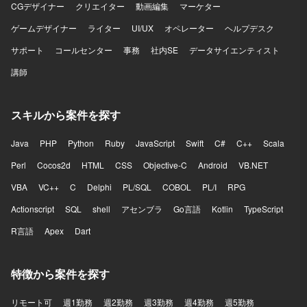
CGデザイナー
クリエイター
動画編集
マーケター
ゲームデザイナー
ライター
UI/UX
オペレーター
ヘルプデスク
サポート
コールセンター
事務
社内SE
データサイエンティスト
講師
スキルから案件を探す
Java
PHP
Python
Ruby
JavaScript
Swift
C#
C++
Scala
Perl
Cocos2d
HTML
CSS
Objective-C
Android
VB.NET
VBA
VC++
C
Delphi
PL/SQL
COBOL
PL/I
RPG
Actionscript
SQL
shell
アセンブラ
Go言語
Kotlin
TypeScript
R言語
Apex
Dart
特徴から案件を探す
リモート可
週1勤務
週2勤務
週3勤務
週4勤務
週5勤務