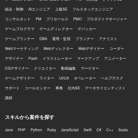
公共・金融といった大規模かつ社会的影響度の高いプロジ
組込・制御
AIエンジニア
上級SE
フルスタックエンジニア
ェクトにおいて、提案段階からグランドデザイン策定に関
わることができるポジションです。 ビジネス要件と技術要
コンサルタント
PM
プリセールス
PMO
プロダクトマネージャー
件の両面からシステム全体を設計し、要件定義フェーズま
ゲームプログラマ
で一気通貫で携わることで、アーキテクトとしての経験値
ゲームディレクター
デバッカー
を大きく高めることができます。 リード枠だけでなくメン
ゲームプランナー
DBA
運用・監視
プランナー
アナリスト
バー枠としても参画可能であり、アーキテクチャ設計スキ
ルを実案件を通じて強化できる環境です。 【開発環境】 特
Webマーケティング
Webディレクター
Webデザイナー
コーダー
定製品に依存しない形で、案件ごとの要件に応じた最適な
デザイナー
Flash
イラストレーター
マークアップ
アニメーター
システムアーキテクチャや技術構成を検討していただきま
す。
CGデザイナー
クリエイター
動画編集
マーケター
ゲームデザイナー
ライター
UI/UX
オペレーター
ヘルプデスク
サポート
コールセンター
事務
社内SE
データサイエンティスト
講師
スキルから案件を探す
Java
PHP
Python
Ruby
JavaScript
Swift
C#
C++
Scala