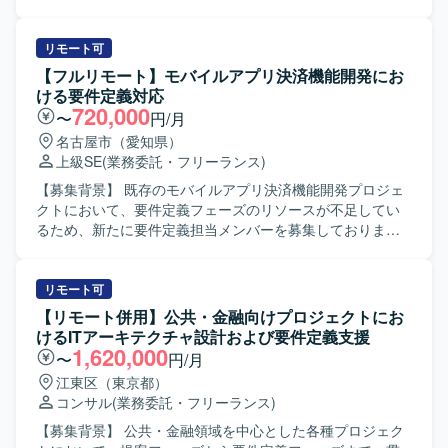
析ツールを用いたデータの可視化と運用を行います。 ・新
容】 大手企業の基幹システムにおける新機能開発プロジェ
しい数値指標の発見と提案を行います。 ・統計解析や機械
クトに参画いただきます。 ビジネス部門との要件整理や関
学習の専門知識を活かしたモデリングを行います。 【求め
係システムとの仕様調整を行いながら、要件定義工程を中
リモート可
る人物像】 ゲーム領域におけるデータ分析のプロフェッシ
心にプロジェクト推進を支援していただきます。 各種設計
【フルリモート】モバイルアプリ決済機能開発にお
ョナルを目指したい方や、将来的にデータ分析に強みを持
書レビューに向けた検討や、要件定義書・設計書などのド
ける要件定義対応
つゲームプロデューサーや事業責任者を目指したい方を求
キュメント作成・レビューもご担当いただきます。 また、
720,000
〜
円/月
めております。ゲームが好きで、データを通じてプロダク
会議のファシリテーションや論点整理、関係者間の合意形
名古屋市（愛知県）
ト価値向上に貢献したいという意欲をお持ちの方が望まし
成を主体的に進めていただきます。 【求める人物像】 シス
上級SE
(業務委託・フリーランス)
いです。 【ポジションの魅力】 大型タイトルを継続的に創
テム開発の上流工程に強みを持ち、開発経験を背景に要件
出する体制の中で、オリジナルIPと有力IPの両軸で多様なゲ
定義・設計・開発寄りの実務に継続して関わってこられた
【募集背景】 既存のモバイルアプリ決済機能開発プロジェ
ームプロジェクトに関わることができます。企画初期から
方を求めております。 論理的思考力をもとに課題や論点を
クトにおいて、要件定義フェーズのリソースが不足してい
運用、海外展開まで一気通貫で携わることができ、ヒット
構造化し、関係者へ分かりやすく説明できる方を歓迎いた
るため、新たに要件定義担当メンバーを募集しておりま
させるために何が必要かをデータの観点から徹底的に追求
します。 ビジネス部門やベンダー、社内外のシステム担当
す。 【作業内容】 モバイルアプリの決済機能に関する要件
できます。約5,000名規模の開発体制と高度な運用ノウハウ
者など多様なステークホルダーと円滑にコミュニケーショ
定義書の作成をご担当いただきます。 顧客側の業務有識者
を活用しながら、長期的にヒットタイトルの創出に貢献で
ンを取りながら、要望を整理し開発側へ適切に落とし込め
とのミーティングに参加し、業務要件やシステム要件の整
リモート可
きる環境です。チームの枠を越えて意見交換が活発で、大
る方を想定しています。 【ポジションの魅力】 大手企業の
理・文書化を行っていただきます。 既存メンバーと連携し
【リモート併用】公共・金融向けプロジェクトにお
きな裁量を持って挑戦できるカルチャーの中で、事業成長
基幹システムにおける新機能開発プロジェクトに上流工程
ながら、決済機能に関わる業務フローや画面・機能の要件
けるITアーキテクチャ設計および要件定義支援
と個人の成長の両方を実現していただけます。 【開発環
から関わることができ、ビジネス部門と開発側の双方に近
を整理し、合意形成を図りながらドキュメントへ落とし込
1,620,000
〜
円/月
境】 ゲーム開発に必要な機材や技術投資が積極的に行われ
い立場で価値提供できるポジションです。 要件定義や設
んでいただきます。 【求める人物像】 モバイルアプリおよ
江東区（東京都）
ており、希望に応じて最適な開発環境が整備されます。社
計、各種レビューを通じて、システム全体の構造理解や業
び決済機能に関する知見を持ち、自ら主体的に情報を収集
コンサル
(業務委託・フリーランス)
員食堂やカフェ、リラクゼーションスペースなどを備えた
務知見を深めることができます。 リーダー枠として参画い
しながら要件を整理できる方を求めております。 顧客との
オフィスで、快適な業務環境が用意されています。また、
ただく場合は、要件定義や仕様調整をリードしながら、開
コミュニケーションを通じて課題やニーズを的確に把握
【募集背景】 公共・金融領域を中心とした各種プロジェク
プロジェクトのマイルストンに応じた有給奨励日や社員旅