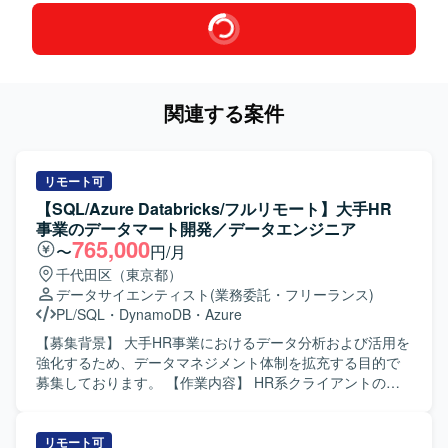
関連する案件
リモート可
【SQL/Azure Databricks/フルリモート】大手HR
事業のデータマート開発／データエンジニア
765,000
〜
円/月
千代田区（東京都）
データサイエンティスト
(業務委託・フリーランス)
PL/SQL
・
DynamoDB
・
Azure
【募集背景】 大手HR事業におけるデータ分析および活用を
強化するため、データマネジメント体制を拡充する目的で
募集しております。 【作業内容】 HR系クライアントのデ
ータマネジメント部署において、データマートの開発業務
を担当いただきます。具体的には、分析用データ基盤およ
びワークフローの開発・保守運用、データマートの開発・
リモート可