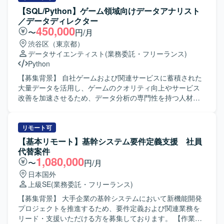
保守運用、データに関わる各種調査などを実施していただ
【SQL/Python】ゲーム領域向けデータアナリスト
きます。データエンジニアとしてデータマート開発実装を
／データディレクター
メインにご担当いただきつつ、データ要件の定義や必要に
450,000
〜
円/月
応じた調査業務も一部お任せいたします。 【求める人物
渋谷区（東京都）
像】 自らドメイン知識などの情報収集を行い、主体的にデ
データサイエンティスト
(業務委託・フリーランス)
ータエンジニアとしての業務を推進できる方を求めており
Python
ます。また、周囲と適切にコミュニケーションをとりなが
ら抽象的な課題を整理し、解決に導くスタンスをお持ちの
【募集背景】 自社ゲームおよび関連サービスに蓄積された
方が望ましいです。 【ポジションの魅力】 大手HR事業の
大量データを活用し、ゲームのクオリティ向上やサービス
データ分析・活用プロジェクトに参画し、クラウドDWHや
改善を加速させるため、データ分析の専門性を持つ人材を
最新のデータ基盤技術を用いたデータマート開発に携わる
募集しております。 【作業内容】 自社ゲーム／サービスに
ことができます。多様なデータソースを扱う環境で、大量
蓄積されたデータを基に、仮説構築から施策提案まで一貫
データのハンドリングやワークフロー構築を通じて、デー
して担当していただきます。 ・SQLを用いたデータ集計お
リモート可
タエンジニアとしての専門性を高めることができるポジシ
よびレポート作成を行います。 ・ソーシャルゲームに対す
【基本リモート】基幹システム要件定義支援 社員
ョンです。 【開発環境】 インフラはAzureをメインに、
る課題発見や施策検証を実施し、離脱・課金要因分析、イ
代替案件
AWSやGoogle Cloudを利用しております。データベースと
ベント分析、チャット分析（言語解析やChatGptなどによる
1,080,000
〜
円/月
してAzure Databricks、Amazon Redshift、BigQueryを使用
要約）を行います。 ・Redashや一部Streamlitを用いたダッ
日本国外
し、ワークフローにはAirflowおよびdbtを採用しておりま
シュボード作成を行います。 ・バトルシミュレーターや成
上級SE
(業務委託・フリーランス)
す。コミュニケーションにはOutlook、Teams、Slack、
長シミュレーター、マッチングアルゴリズムなどのシミュ
Backlogを利用しております。
レーション関連の分析を行います。 ・他社サービスのデー
【募集背景】 大手企業の基幹システムにおいて新機能開発
タを用いた市場分析を行います。 ・社内の様々なスタッフ
プロジェクトを推進するため、要件定義および関連業務を
に対して、分析結果に基づく助言や提案を行います。 ・分
リード・支援いただける方を募集しております。 【作業内