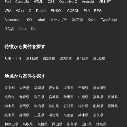
Perl
Cocos2d
HTML
CSS
Objective-C
Android
VB.NET
VBA
VC++
C
Delphi
PL/SQL
COBOL
PL/I
RPG
Actionscript
SQL
shell
アセンブラ
Go言語
Kotlin
TypeScript
R言語
Apex
Dart
特徴から案件を探す
リモート可
週1勤務
週2勤務
週3勤務
週4勤務
週5勤務
地域から案件を探す
東京都
大阪府
福岡県
愛知県
埼玉県
千葉県
神奈川県
北海道
青森県
岩手県
宮城県
秋田県
山形県
福島県
茨城県
栃木県
群馬県
新潟県
富山県
石川県
福井県
山梨県
長野県
岐阜県
静岡県
三重県
滋賀県
京都府
兵庫県
奈良県
和歌山県
鳥取県
島根県
岡山県
広島県
山口県
徳島県