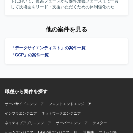
発メンバーとの技術的な対話を通じてプロジェクトを推進
し、分かりやすいドキュメントとしてまとめられる方が望
トにおいて、提案フェーズから要件定義フェーズまで一貫
行など、リフレッシュを兼ねた取り組みも実施されていま
する経験を積むことができます。 【開発環境】 基幹システ
ましいです。 チームメンバーと協調しながらプロジェクト
して技術面をリード・支援いただくための体制強化のため
す。
ムの新機能開発プロジェクトにおける要件定義および設計
を推進できる方を歓迎いたします。 【ポジションの魅力】
の募集です。 【作業内容】 公共・金融領域を中心とした各
工程を中心とした環境での業務となります。具体的な技術
モバイルアプリの決済領域における要件定義を中心的に担
種プロジェクトにおいて、提案フェーズから参画し、シス
スタックやプロダクト環境は、既存の基幹システムと連携
当できるため、上流工程の経験を深めることができます。
テム全体のグランドデザイン策定および受注後の要件定義
他の案件を見る
した形での検討・レビューを行っていただきます。
既にプロジェクトに参画しているリーダーからのフォロー
フェーズを支援いただきます。 提案担当と連携し、技術領
を受けながら、顧客との折衝や要件整理のスキルを高めて
域の担当者として、顧客のビジネス要件を踏まえたシステ
いただけます。 【開発環境】 モバイルアプリを対象とした
ム構成図やアーキテクチャ案の策定を行います。 受注後
「データサイエンティスト」の案件一覧
決済機能開発プロジェクトにおいて、要件定義書などのド
は、要件定義フェーズにおいて、技術的な整合性とビジネ
キュメントベースで要件を整理する環境となっておりま
ス要件を両立させながら、顧客や関係チームとの技術的な
「GCP」の案件一覧
す。
合意形成を推進いただきます。 リード枠とメンバー枠での
募集を想定しており、リードとサブの2名体制で提案および
要件定義フェーズを遂行していただきます。 主な業務内容
として、提案フェーズにおけるグランドデザイン策定、シ
ステム構成図およびアーキテクチャ案の作成、提案書にお
ける技術構成案の作成、受注後の要件定義フェーズのリー
職種から案件を探す
ドまたは支援、顧客または関係チームとの技術的な合意形
成を担当いただきます。 【求める人物像】 システム全体の
サーバサイドエンジニア
フロントエンドエンジニア
最適化や顧客ビジネスへの貢献を意識しながら、実案件で
インフラエンジニア
の要件定義やアーキテクチャ設計を主体的にリードまたは
ネットワークエンジニア
支援できる方を求めています。 理論だけでなく実務に基づ
ネイティブアプリエンジニア
サーバーエンジニア
テスター
いた提案や設計ができ、関係者との調整や合意形成を粘り
強く推進できる方が望ましいです。 【ポジションの魅力】
ゲームエンジニア
LAMP系エンジニア
PL
汎用機
ブリッジSE