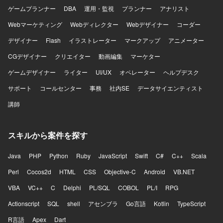
能の改善と新規機能開発を両立する中で、開発優先順位や
ゲームプランナー
DBA
運用・監視
プランナー
アナリスト
アーキテクチャ、チームの進め方そのものを見直していく
余地が大きいポジションです。フロントエンドとバックエ
Webマーケティング
Webディレクター
Webデザイナー
コーダー
ンドを横断して手を動かしながら、将来的にはテックリー
ドとして技術面だけでなくチームの開発推進にも関与で
デザイナー
Flash
イラストレーター
マークアップ
アニメーター
き、通話中のリアルタイム支援や通話内容の活用、通話後
CGデザイナー
クリエイター
動画編集
マーケター
業務の効率化など、音声と生成AIを組み合わせた難易度の
高いプロダクト開発に挑戦できます。 【開発環境】 フロン
ゲームデザイナー
ライター
UI/UX
オペレーター
ヘルプデスク
トエンドはReact、Next.js、Chrome Extensionを用いてお
サポート
コールセンター
事務
社内SE
データサイエンティスト
り、バックエンドはTypeScript、Hono、Drizzle、Pythonを
利用しています。データベースにはPostgreSQLやQdrantを
講師
使用し、インフラはAWSおよびTerraformを活用していま
す。CI/CDにはGitHub Actionsを用い、監視はDatadogを利
用しています。AI関連ではOpenAI APIやAnthropic APIなど
スキルから案件を探す
を活用しています。
Java
PHP
Python
Ruby
JavaScript
Swift
C#
C++
Scala
Perl
Cocos2d
HTML
CSS
Objective-C
Android
VB.NET
VBA
VC++
C
Delphi
PL/SQL
COBOL
PL/I
RPG
Actionscript
SQL
shell
アセンブラ
Go言語
Kotlin
TypeScript
R言語
Apex
Dart