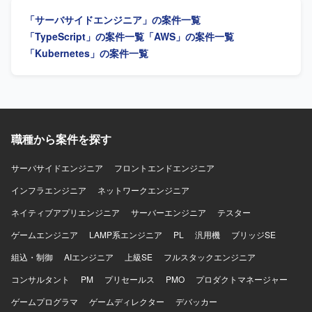
スやチーム内の役割分担、情報共有方法の改善、チームメ
JavaScript、TypeScript、Node.js、Spring Boot、
「サーバサイドエンジニア」の案件一覧
ンバーへの技術的な支援やナレッジ共有を通じてチーム開
MongoDB、DynamoDBを使用します。
発をリードしていただきます。 【求める人物像】 マネジメ
「TypeScript」の案件一覧
「AWS」の案件一覧
ントだけではなく自ら設計・実装を行いながらチームをリ
「Kubernetes」の案件一覧
ードできる方を求めています。フロントエンドとバックエ
ンドの領域を限定せず、プロダクト全体の課題に向き合え
る方が望ましいです。技術的な理想だけでなく、顧客価値
や事業上の優先順位を踏まえて判断できる方、不具合や個
別要望への対応をプロダクトの改善につなげられる方を歓
迎します。曖昧な状況でも自ら課題を整理し、必要な関係
職種から案件を探す
者を巻き込みながら開発を進められる方、プロダクトマネ
ージャーやプロジェクトマネージャーと建設的に議論でき
サーバサイドエンジニア
フロントエンドエンジニア
る方、チームメンバーの経験や強みを尊重しつつ技術的な
支援やナレッジ共有ができる方にご参画いただきたいと考
インフラエンジニア
ネットワークエンジニア
えています。開発速度と品質の両方に責任を持ち、継続的
ネイティブアプリエンジニア
サーバーエンジニア
テスター
な改善に取り組める方を期待しています。 【ポジションの
魅力】 AI音声プロダクトを実際のコンタクトセンターへ導
ゲームエンジニア
LAMP系エンジニア
PL
汎用機
ブリッジSE
入し、現場から得られるフィードバックをもとにプロダク
トを改善していくフェーズに携わることができます。決め
組込・制御
AIエンジニア
上級SE
フルスタックエンジニア
られた仕様を実装するだけではなく、顧客環境で発生して
コンサルタント
PM
プリセールス
PMO
プロダクトマネージャー
いる課題を整理し、プロダクトとして再利用可能な機能や
仕組みへ昇華していく経験を積むことができます。既存機
ゲームプログラマ
ゲームディレクター
デバッカー