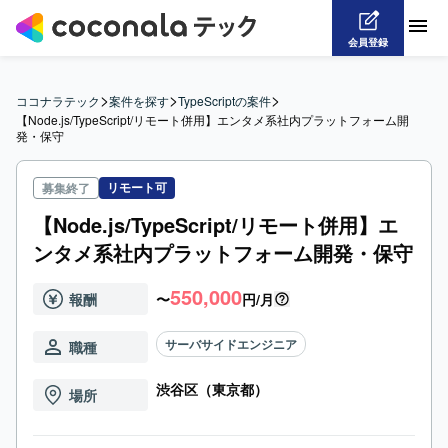
会員登録
>
>
>
ココナラテック
案件を探す
TypeScriptの案件
【Node.js/TypeScript/リモート併用】エンタメ系社内プラットフォーム開
発・保守
リモート可
募集終了
【Node.js/TypeScript/リモート併用】エ
ンタメ系社内プラットフォーム開発・保守
550,000
報酬
〜
円/月
サーバサイドエンジニア
職種
渋谷区（東京都）
場所