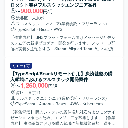
ロダクト開発フルスタックエンジニア案件
900,000
〜
円/月
渋谷区（東京都）
フルスタックエンジニア
(業務委託・フリーランス)
TypeScript
・
React
・
AWS
【作業内容】 SNSプラットフォーム向けメッセージ配信シ
ステム等の新規プロダクト開発を行います。 メッセージ配
信の実装を主軸とする「Stream Aligned Team A」への所属
となります。 AIを使った仕様ベースの開発スタイル「Spec
Driven Development」による高速開発を行います。 担当範
囲は、リッチメニュー・ポップアップ画面作成、リアルタ
リモート可
イムチャット、配信用管理画面、LIFFアプリ構築等となり
【TypeScript/React/リモート併用】決済基盤の購
ます。 将来的なSaaS化を見据えた技術選定・設計・実装お
入領域におけるフルスタック開発案件
よびサービスブラッシュアップを行います。
1,260,000
〜
円/月
港区（東京都）
フルスタックエンジニア
(業務委託・フリーランス)
TypeScript
・
Aurora
・
React
・
AWS
・
Kubernetes
【募集背景】 購入システムの案件増加対応およびモダナイ
ゼーション推進のため、エンジニアを募集します。 【作業
内容】 決済基盤における購入領域の新規機能追加、運用保