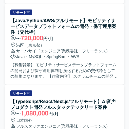
守、改善開発を担当します。プロジェクトのリードから設
計、開発までを一貫して担当します。現行システムの開発
およびモダナイゼーションに必要な作業をチームで進めま
リモート可
す。 【求める人物像】 積極的にコミュニケーションを取
【Java/Python/AWS/フルリモート】モビリティサ
り、課題の発見、分析、提案、解決に関心を持って取り組
ービスデータプラットフォームの開発・保守運用案
める方を求めます。チーム開発の経験があり、生成AIを含
件（交代枠）
む新しい技術への挑戦を継続できる方を歓迎します。 【ポ
720,000
〜
円/月
ジションの魅力】 国内有数の決済トラフィックを支えるプ
港区（東京都）
ラットフォームのモダナイゼーションに携わり、決済基盤
サーバサイドエンジニア
(業務委託・フリーランス)
の刷新に関する経験を積むことができます。 【開発環境】
Java
・
MySQL
・
SpringBoot
・
AWS
PHP、TypeScript、React、Next.js、Golangを使用します。
インフラはKubernetes、AWS、Amazon Aurora MySQLで
【募集背景】 モビリティサービスデータプラットフォーム
す。Mac、JetBrains IDE、VSCode、GitHub、Docker、
の開発および保守運用体制を強化するための交代枠として
GitHub Actions、Datadog、Terraform、ChatGPT、Claude
の募集になります。 【作業内容】 スクラムチームの開発担
Codeを利用します。
当として、顧客や他社と連携しながらプロダクトの改善を
一人称で進めていただきます。AWSサービスを活用し、
JavaやPythonを用いたAPI開発を中心に、設計から試験まで
リモート可
一貫して対応していただきます。 【求める人物像】 スクラ
【TypeScript/React/Next.js/フルリモート】AI音声
ム開発に慣れており、自ら課題を発見しプロダクト改善を
プロダクト開発フルスタックテックリード案件
主体的に進めていただける方を求めています。関係者と円
1,080,000
〜
円/月
滑にコミュニケーションを取りながら、品質とスピードの
日本国外
両立を意識して取り組んでいただける方が望ましいです。
フルスタックエンジニア
(業務委託・フリーランス)
【ポジションの魅力】 モビリティ領域のデータプラットフ