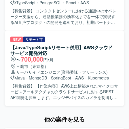
TypeScript
・
PostgreSQL
・
React
・
AWS
ォーム開発に携わることで、最新のAWSサービスやAI開発
支援ツールを活用しながら、設計から試験まで幅広い工程
【募集背景】 コンタクトセンターにおける通話中のオペレ
を経験していただけます。スクラム体制の中で、顧客や他
ーター支援から、通話後業務の効率化までを一体で実現す
社と連携しながらプロダクトの価値向上に直接貢献できる
るAI音声プロダクトの開発を進めており、初期パートナー
環境です。 【開発環境】 AWS上でのJava(SpringBoot)およ
企業への導入・運用と並行して、要望対応や既存機能の改
びPythonによるAPI開発環境に加え、TypeScript(React)を用
善、新規機能開発を継続的かつスピーディーに進められる
いたフロントエンド開発環境があります。データベースは
体制づくりが求められている状況です。その中で、フロン
NEW
リモート可
MySQLを利用し、スクラム開発プロセスの中でGitHubを用
トエンドとバックエンドを横断して設計・実装を担いなが
【Java/TypeScript/リモート併用】AWSクラウド
いたソースコード管理を行います。
ら、技術課題の整理や開発優先順位の検討、技術的な意思
サービス開発対応
決定を牽引するテックリード候補を募集しています。 【作
700,000
〜
円/月
業内容】 AI音声プロダクトにおけるフロントエンドおよび
三鷹市（東京都）
バックエンドの設計・開発・運用を行っていただきます。
サーバサイドエンジニア
(業務委託・フリーランス)
TypeScriptを中心としたWebアプリケーションの機能開発
Java
・
MongoDB
・
SpringBoot
・
AWS
・
Kubernetes
や、通話中支援、通話後処理、ナレッジ活用に関する機能
の設計・実装を担当していただきます。顧客環境で発生す
【募集背景】 【作業内容】 AWS上に構築されたマイクロサ
る不具合や技術課題の調査、原因分析、恒久的な改善に取
ービスアーキテクチャのクラウドサービスに対するREST
り組んでいただきます。また、プロダクトの成長や顧客価
API開発を担当します。エッジデバイスのカメラを制御し、
値を踏まえた技術課題と開発優先順位の整理、プロダクト
映像を取得・加工するクラウドサービスのバックエンド開
マネージャーやプロジェクトマネージャーとの要件整理・
発を中心に、フロントエンド開発も一部担当します。 【求
仕様検討、アーキテクチャ設計や技術選定、リファクタリ
める人物像】 【ポジションの魅力】 AWS上のマイクロサー
他の案件を見る
ング方針の策定を行っていただきます。さらに、コードレ
ビスアーキテクチャを用いたクラウドサービス開発に携わ
ビューや設計レビューによる開発品質の向上、開発プロセ
ることができます。 【開発環境】 AWS、Java、