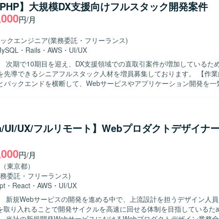
y/PHP】大規模DX支援向けフルスタック開発案件
,000
円/月
ックエンジニア
(業務委託・フリーランス)
MySQL
・
Rails
・
AWS
・
UI/UX
】 次期で10期目を迎え、DX支援領域での直取引案件が増加しているた
先導できるシニアフルスタック人材を増員募集しております。 【作業内容】 フロ
とバックエンドを横断して、Webサービスやアプリケーション開発を一
ます。Ruby on Rails または PHP（Laravel）とAWS等を用いたW
を行っていただきます。UI/UXデザイナーやビジネス側と連携し、要件
や仕様検討を行っていただきます。リファクタリング、コードレビュー
よる品質改善を担っていただきます。GitHub FlowやCI/CDを活用し
ma/UI/UX/フルリモート】Webプロダクトデザイナ
運用や、チームの生産性を高めるための技術フォローとナレッジ共有も
,000
ます。関係者と円滑にコミュニケーションを取りながら、要件や仕様を
円/月
して開発を推進できる方を歓迎いたします。継続的な改善や新しい技術
（東京都）
ただける方が望ましいです。 【ポジションの魅力】 フロントエンドから
業務委託・フリーランス)
ドまで一気通貫で関わることができ、大規模なDX支援案件において技術
pt
・
React
・
AWS
・
UI/UX
向上に大きな裁量を持って携わることができます。直取引案件において
】 新規Webサービスの開発を進める中で、上流設計を担うデザイン人
が近い環境で開発をリードできる点も魅力です。モダンな技術スタック
発を取り入れることで開発サイクルを高速に回せる体制を目指しているた
に関与していただけます。 【開発環境】 言語はRuby、PHP、
】 当社の新規開発WebサービスにおけるWebプロダクトデザイン業務