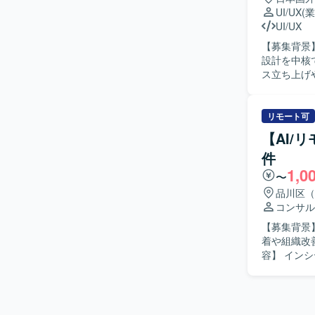
どのソーシ
す。
UI/UX
(
大規模ログ
UI/UX
ていただきます。 【求める人物像】 プロダクトのミッショ
【募集背景
しさを」届
設計を中核
い環境を前
ス立ち上げ
す。 EC
おります。 【作業内容】 ・AIを活用したHR領域の新規プロダクトにおけるUX設計、情報設
ちの方を歓迎いたします。 【ポジション
計、UIデ
おいて、発
た体験設計
リモート可
ます。 少
ン、プロトタイ
クトの意思
【AI/
ールを活用
せた複雑な
件
クトマネー
挑戦していただけます。 【開発環境】 開発言語はG
1,0
げと改善を
盤にはGoogl
〜
リリース後
などのツー
品川区（
LP、オン
コンサル
ンシステム
【募集背景
働し、実装連携や
着や組織改善
での成果創
容】 イン
作って終わ
SOCを踏
ります。 
日のファシ
を歓迎いた
ンの整理を
ます。 ・
提案も実施していただきます。 【
ます。 ・