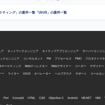
進を、関係者を巻き込みながら主体的に進められる方を求めております
数字に責任を持って取り組める方を想定しております。 【ポジションの魅力】
な支援に留まらず、必要に応じて運用定着や組織改善、AI活用推進等に
用したHR領域の新規プロダクトにおいて、0→1フェーズから体験設計を
ーケティング」の案件一覧
「UI/UX」の案件一覧
の魅力】 インシデント対応プロセスの上流から改善提
 ・事業責任者やプロダクトマネージャー、エンジニア、マーケティング
練の企画・推進、評価・改善アクション整理まで一連のサイクルに関わ
ながら、事業開発・プロダクト開発・マーケティングを一体で推進する
IRT／SOCを踏まえたフロー改善やAI活用によるログ要約・分析支援・
ます。 ・抽象度の高い事業仮説やユーザー課題から、「どのような体験
案を通じて、セキュリティ運用や組織改善に幅広く携わることができます。 
し、検証を重ねながらプロダクトの勝ち筋をつくっていく経験ができます
I活用によるログ要約や分析支援、SOAR連携等の検討を行う環境でご対応
や各種AIツールを活用しながら、デザインとプロトタイピングを高速に回す
・Figmaを中心としたUIデザインおよびプロトタイピ
しております。 ・v0、Lovable、Claude Code、Cursor等のAI
タイプの作成と検証を行う環境です。
ニア
ネットワークエンジニア
ネイティブアプリエンジニア
サーバーエンジニ
ックエンジニア
コンサルタント
PM
プリセールス
PMO
プロダクトマネ
ebマーケティング
Webディレクター
Webデザイナー
コーダー
デザイナー
ナー
ライター
UI/UX
オペレーター
ヘルプデスク
サポート
コールセン
Perl
Cocos2d
HTML
CSS
Objective-C
Android
VB.NET
VBA