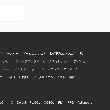
。机上訓練
も伴走でき
リードできる
メンバーと
ることがで
経験を積む
SOAR連携等
にすべき
【開発
。 ・
いただきま
実践的なスキ
ツールを併用しな
ア
テスター
ゲームエンジニア
LAMP系エンジニア
PL
ージャー
ゲームプログラマ
ゲームディレクター
デバッカー
Flash
イラストレーター
マークアップ
アニメーター
ター
事務
社内SE
データサイエンティスト
講師
VC++
C
Delphi
PL/SQL
COBOL
PL/I
RPG
Actionscript