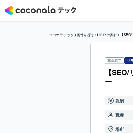
>
>
>
【SEO
ココナラテック
案件を探す
UI/UXの案件
リ
募集終了
【SEO
ー
報酬
職種
場所