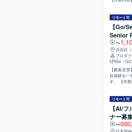
JavaScri
ていただき
React、
びユースケ
Postgr
画面設計を
リモート可
（スクラム
クティブな
【Go/S
がら意思決
Senior
分析を通じ
1,1
スト、品質確認まで担当
〜
物事の本質
渋谷区（
取り組み、
プロダク
として助け
Go
・
GC
ークホルダ
【募集背景
す。 【ポジションの魅力】 モダンなWeb開発チームの一員として、新規プロダクトの企画・設
自体験を一
計段階から関
す。 【作業内容】 ECプロダクト部のSenior PdMとして、ECプラットフォーム領域とソーシャ
を実務の中
ル・ゲーミ
ず設計・実
索、商品閲
リモートを
組みを定義
リモート可
価値向上に寄与できるポジ
善やプラッ
TypeScr
【AI/
だきます。
ラにはAWSと
ナー募
い、仕様合
使用していま
800
と連携し、
やバーチャ
〜
っていただ
用したSpec
日本国外