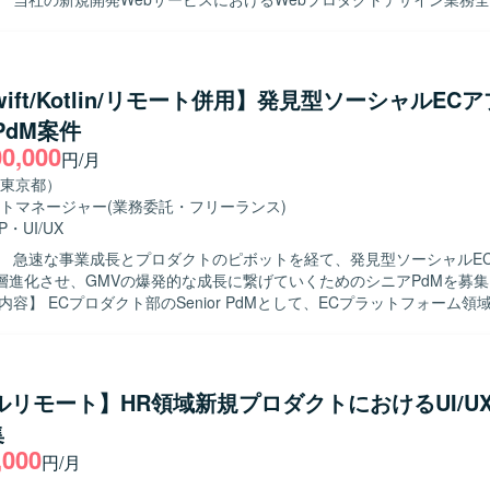
pt、TypeScriptを利用しております。フレームワークはRuby on Rails、Lar
ます。ユーザーヒアリングを通じたニーズ・課題の把握、ユーザースト
Vue.jsを使用しております。インフラ・データベースにはAWS、MySQL、
ースの定義、業務フローの整理を行い、サービス全体の情報アーキテク
eSQL、Dockerを利用しております。開発にはGitおよびGitHubを使用し、
実施していただきます。Figmaを用いたワイヤーフレームやモックアッ
）で進行しております。
プロトタイプの作成を行い、開発チームやステークホルダーと仕様をす
wift/Kotlin/リモート併用】発見型ソーシャルEC
定から実装までを一気通貫で推進していただきます。また、競合サービ
 PdM案件
て自社サービスの改善点や差別化ポイントを明確にし、実装後の動作確
00,000
していただきます。 【求める人物像】 素直で誠実に業務に向き合い、
円/月
を理解しようとする姿勢をお持ちの方を求めています。能動的かつ自立
東京都）
成果にこだわりながらデータドリブンに意思決定できる方が望ましいで
トマネージャー
(業務委託・フリーランス)
合いながら業務を遂行でき、失敗を恐れず前向きにチャレンジできる方
P
・
UI/UX
ーと積極的にコミュニケーションを取り事業を推進してくださる方を歓
】 急速な事業成長とプロダクトのピボットを経て、発見型ソーシャルE
層進化させ、GMVの爆発的な成長に繋げていくためのシニアPdMを募
わることができます。AIを用いたSpec Driven Developmentなど、
で経験できる環境です。ライブラリや技術選定にも関与でき、契約形態
フィケーション領域の両面からプロダクトの成長にコミットしていただき
装・コードレビューに参加できるフラットな組織で裁量高く働いていた
覧、カート、決済、物流などの基盤機能において、構造的な安さと信頼
中心とした環境のもと、開発とスキルアップに集中しながら、主体的に
し、開発チームと共に磨き込んでいただきます。 パートナー向け管理画
ションです。 【開発環境】 フロントエンドはReactおよび
トフォーム設計を通じて、魅力的な商品が集まり続ける基盤づくりを推
ipt、MUIを採用し、バックエンドはNodeおよびTypeScriptで構成され
フルリモート】HR領域新規プロダクトにおけるUI/U
 事業計画やPLに基づいた中長期プロダクトロードマップの策定と優先
CDKを利用し、ソースコード管理およびCI/CDにはGitHubおよびGitHub 
集
意からリリース後の分析までをリードしていただきます。 UXリサーチ
す。デザインにはFigmaおよびmiro、ドキュメント管理にはNotionを用い
,000
ユーザーインサイトに基づく「勝ちパターン」の言語化とプロダクトへ
ルオフィスツールを活用したコミュニケーション環境が整備されています
円/月
きます。 レコメンドエンジンや探索導線の高度化、投稿・レビュー・シ
 Driven Developmentとして、Claude CodeやCursorなどのツール