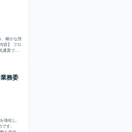
め、確かな技
気通貫で推
ebサービスの
整理から最適
、テスト自
た開発プロセ
ー業務委
行っていた
整理し、自
の活用にも
面での意思
、ビジネス
員を強化し、
や開発プロ
めです。
全般を担当し