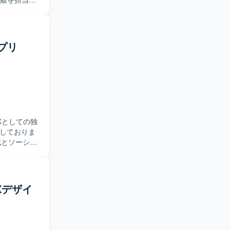
avel、
ーリーおよ
チャ設計と
アジャイル
プ、インタラ
り合わせな
アプリ
スの調査・
認や受入テ
的に仕事に
す。チーム
、自らステ
迎いたしま
Cとしての独
集しておりま
最新の開発手法
にかかわら
ます。 検
だけます。
性を生む仕
プロダクト
面の機能改
進していた
ています。インフ
Xデザイ
順位付けを行
Actionsを
ャーや他部門
、Slack
の反映を行
。AIを活
ェア買いな
も導入されていま