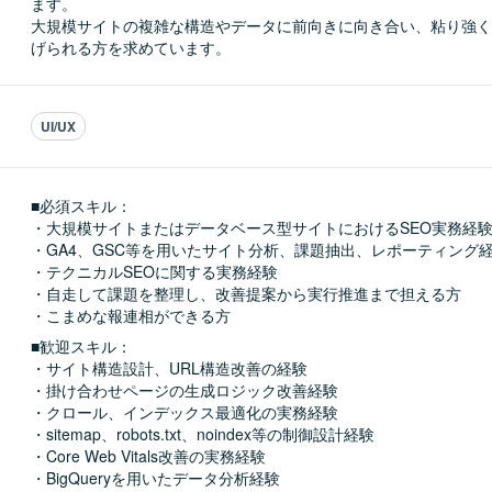
ます。

大規模サイトの複雑な構造やデータに前向きに向き合い、粘り強く
げられる方を求めています。
UI/UX
■必須スキル：
・大規模サイトまたはデータベース型サイトにおけるSEO実務経験
・GA4、GSC等を用いたサイト分析、課題抽出、レポーティング経
・テクニカルSEOに関する実務経験

・自走して課題を整理し、改善提案から実行推進まで担える方

・こまめな報連相ができる方
■歓迎スキル：
・サイト構造設計、URL構造改善の経験

・掛け合わせページの生成ロジック改善経験

・クロール、インデックス最適化の実務経験

・sitemap、robots.txt、noindex等の制御設計経験

・Core Web Vitals改善の実務経験

・BigQueryを用いたデータ分析経験
