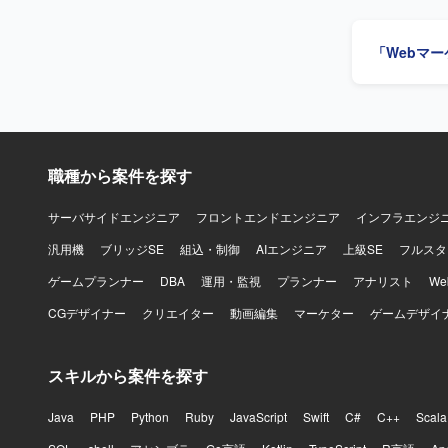
の企画・推
を動かし、事業
等の限定的
・AIを活
「Webマ
る方ですと望ましいです。 【ポジション
環境です。
案、机上訓
密に連携し
きます。CS
ことができ
の検討・提
か」を定義
環境】 A
Figma
す。
ルを磨くことができます。 【開発環境】 
職種から案件を探す
ング環境を想定
がらプロト
サーバサイドエンジニア
フロントエンドエンジニア
インフラエンジ
汎用機
ブリッジSE
組込・制御
AIエンジニア
上級SE
フルスタ
ゲームプランナー
DBA
運用・監視
プランナー
アナリスト
W
CGデザイナー
クリエイター
動画編集
マーケター
ゲームデザイ
スキルから案件を探す
Java
PHP
Python
Ruby
JavaScript
Swift
C#
C++
Scala