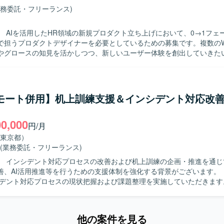
ャル機能の企画設計を通じて、新しい購買体験の創出に取り組んでいた
業務委託・フリーランス)
データと定性インサイトを統合し、事業インパクト最大化のための判断
ンやビジョンに共感し、「日常に楽
】 AIを活用したHR領域の新規プロダクト立ち上げにおいて、0→1フェ
ける世界観を共に形にしていきたいと考えている方を求めております。 
で担うプロダクトデザイナーを必要としているための募集です。複数のW
向きに楽しみ、自ら追い風を起こしながら成果に繋げていける方にマッ
やグロースの知見を活かしつつ、新しいユーザー体験を創出していきた
体験の可能性に関心を持ち、ソフトウェアを軸に大きなチャレンジをした
の魅力】 累計数百万ダウンロード規模のプロダクトに
ザインを行っていただきます。 ・ユーザー課題、事業課題、マーケット
見型ECならではの購買ロジック解明や新しい購買体験創出に深く関わ
をリードしていただきます。 ・Figmaを用いたワイヤーフレーム作成、
数精鋭のエンジニアやデザイナーと密に連携しながら、定量・定性の両面
プ作成を行っていただきます。 ・v0、Lovable、Claude Code、Cur
決定をリードできる環境です。 ゲーミフィケーションやソーシャル要素
リモート併用】机上訓練支援＆インシデント対応改
した動くプロトタイプの作成と検証を行っていただきます。 ・事業責任
ユーザー心理のモデル化など、従来のECの枠にとらわれない難易度の
ジャー、エンジニア、マーケティングメンバーと連携しながらプロダク
o、Swift、Kotlinなどを用いております。 基
00,000
推進していただきます。 ・ユーザーインタビューや定量データに基づく
e Cloud、Terraform、BigQueryを採用しており、GitHub、Slack、Figm
円/月
の効果検証および改善施策の立案を行っていただきます。 ・グロースを
ルを活用して開発を進めております。
東京都）
ボーディング、初回体験、継続利用体験の改善に取り組んでいただきます
(業務委託・フリーランス)
やコンポーネント設計の整備および運用を行っていただきます。 ・エン
】 インシデント対応プロセスの改善および机上訓練の企画・推進を通じ
仕様調整、UIの品質担保を行っていただきます。 【求める人物像】 ・チーム
、AI活用推進等を行うための支援体制を強化する背景がございます。 【作業内
出を重視し、関係部署と連携しながら制作を進行できる方を想定しており
シデント対応プロセスの現状把握および課題整理を実施していただきます。
りではなく、届けて・試して・改善するプロセスに喜びを感じられる方
まえた対応フローの改善提案を行っていただきます。関係部門との調整や
・ユーザー視点に立ち、成果に対して責任感を持ってクリエイティブに取
リテーションを担当していただきます。訓練結果の評価や課題抽出、改
します。 ・広告とプロダクトなど領域を横断して価値発揮したい方を想
行っていただきます。AI活用によるログ要約や分析支援、SOAR連携等
構造的に事象を捉え、ボトルネックを特定しながら改善に取り組める方を
他の案件を見る
求める人物像】 インシデント対応プロセスの改善や机上訓練
限られた情報から仮説を立て、高速でPDCAを回せる方を歓迎いたします