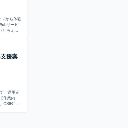
だきます。
軸を構築し
ーズから体験
変化の激し
ebサービ
チいたしま
いと考えて
い志向をお持
仮説を踏まえ
っていただけ
UIデザイ
からプロダ
sor等のAIツ
を掛け合わ
善支援案
者、プロダ
高いテーマに
トの立ち上
仮説検証、
a、Notion
見据えた
。 ・デザイ
ジニアと協
て、運用定
ます。 ・
CSIRT／
を求めてお
机上訓練当
り組める方
善アクショ
定しており
の検討および
求めており
。 ・自ら手