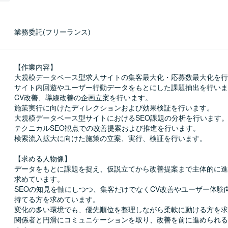
業務委託(フリーランス)
【作業内容】

大規模データベース型求人サイトの集客最大化・応募数最大化を行
サイト内回遊やユーザー行動データをもとにした課題抽出を行いま
CV改善、導線改善の企画立案を行います。

施策実行に向けたディレクションおよび効果検証を行います。

大規模データベース型サイトにおけるSEO課題の分析を行います。
テクニカルSEO観点での改善提案および推進を行います。

検索流入拡大に向けた施策の立案、実行、検証を行います。

【求める人物像】

データをもとに課題を捉え、仮説立てから改善提案まで主体的に進
求めています。

SEOの知見を軸にしつつ、集客だけでなくCV改善やユーザー体験
持てる方を求めています。

変化の多い環境でも、優先順位を整理しながら柔軟に動ける方を求
関係者と円滑にコミュニケーションを取り、改善を前に進められる