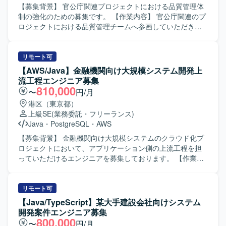
ができる方です。 【ポジションの魅力】 ポイントシステム
【募集背景】 官公庁関連プロジェクトにおける品質管理体
における銀行・カード連携など、多数の外部システムとの
制の強化のための募集です。 【作業内容】 官公庁関連のプ
連携を伴う大規模システムの品質管理に携わることができ
ロジェクトにおける品質管理チームへ参画していただきま
ます。テスト設計から自動化まで一連のQA業務を経験でき
す。プロパのチームリーダーの元、品質管理を一緒に推進
るため、品質保証エンジニアとしてのスキル向上が期待で
していただきます。また、品質の観点を軸にプロジェクト
きます。 【開発環境】 ポイントシステムを対象としたファ
内部での課題の確認や是正業務を実施していただきます。
リモート可
イル連携およびAPI連携を含むシステム環境でのテスト設計
【求める人物像】 品質の観点からプロジェクト内の課題を
【AWS/Java】金融機関向け大規模システム開発上
およびテスト自動化環境を利用していただきます。
主体的に発見し、関係者と連携しながら是正に向けて粘り
流工程エンジニア募集
強く取り組んでいただける方を求めています。チームで協
810,000
〜
円/月
調しつつも、自律的に品質改善に向けた提案や実行ができ
港区（東京都）
る方です。 【ポジションの魅力】 官公庁関連の大規模プロ
上級SE
(業務委託・フリーランス)
ジェクトにおいて、品質管理の専門チームの一員として、
Java
・
PostgreSQL
・
AWS
プロジェクト全体の品質向上や課題解決に寄与できるポジ
ションです。開発アウトプットのレビューや品質プロセス
【募集背景】 金融機関向け大規模システムのクラウド化プ
の仕組みづくりなどを通して、上流から品質を作り込む経
ロジェクトにおいて、アプリケーション側の上流工程を担
験を積むことができます。 【開発環境】 Java関連のプロジ
っていただけるエンジニアを募集しております。 【作業内
ェクト環境における品質管理業務となります。
容】 オンプレミス環境で稼働している既存システムをAWS
上へクラウド化するにあたり、OS・ミドルウェアのバージ
ョンアップ対応や、DBをOracleからPostgreSQLへ変更する
リモート可
プロジェクトに参画していただきます。アプリケーション
【Java/TypeScript】某大手建設会社向けシステム
側の要件定義や設計をご対応いただき、要件定義書および
開発案件エンジニア募集
設計書などのドキュメント作成やQA表の更新を行っていた
800,000
〜
円/月