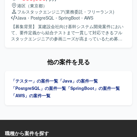
だきます。ご志向や評価に応じて、実装やテスト工程まで
港区（東京都）
ご対応いただく場合もございます。 【求める人物像】 Web
フルスタックエンジニア
(業務委託・フリーランス)
アプリケーション開発において豊富な経験をお持ちで、要
Java
・
PostgreSQL
・
SpringBoot
・
AWS
件定義から設計まで主体的に推進できる方を求めておりま
す。チームで円滑にコミュニケーションを取りながら課題
【募集背景】 某建設会社向け基幹システム開発案件におい
を整理し、周囲と協力して問題解決に取り組める方にマッ
て、要件定義から結合テストまで一貫して対応できるフル
チするポジションとなります。 【ポジションの魅力】 大規
スタックエンジニアの参画ニーズが高まっているため募集
模な金融機関向けシステムのクラウド移行プロジェクトに
しております。 【作業内容】 某建設会社向け基幹システム
上流工程から関わることができ、要件定義や設計など上流
開発案件にて、要件定義から結合テストまでの一連の工程
フェーズの経験を深めていただけます。オンプレミスから
をご担当いただきます。バックエンドとフロントエンドの
他の案件を見る
AWSへの移行や、OracleからPostgreSQLへのDB移行な
両方に携わり、システム全体を見通した開発を行っていた
ど、モダナイズ案件の経験を積んでいただける環境です。
だきます。 【求める人物像】 前向きに業務へ取り組み、キ
【開発環境】 AWS上でのクラウド環境を前提としたシステ
ャッチアップや技術向上に積極的な方を求めております。
「テスター」の案件一覧
「Java」の案件一覧
ム構成となり、DBはOracleからPostgreSQLへ移行していく
関係者と連携しながら主体的に動ける方にマッチしたポジ
想定です。志向や評価によりJavaを用いたアプリケーショ
ションです。 【ポジションの魅力】 基幹システム開発にお
「PostgreSQL」の案件一覧
「SpringBoot」の案件一覧
ン実装やテスト工程にも携わっていただく場合がございま
いて要件定義から結合テストまで一貫して携わることがで
「AWS」の案件一覧
す。
きるため、上流から下流まで幅広い工程を経験できます。
バックエンドとフロントエンドの両方に関わることで、フ
ルスタックエンジニアとしてのスキルをさらに高めていた
だけます。 【開発環境】 バックエンドは
Java(Springboot)、フロントエンドはTypeScript(React)、
インフラはAWS、データベースはPostglesSQLを利用した
職種から案件を探す
環境で開発を行います。