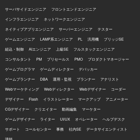
サーバサイドエンジニア
フロントエンドエンジニア
インフラエンジニア
ネットワークエンジニア
ネイティブアプリエンジニア
サーバーエンジニア
テスター
ゲームエンジニア
LAMP系エンジニア
PL
汎用機
ブリッジSE
組込・制御
AIエンジニア
上級SE
フルスタックエンジニア
コンサルタント
PM
プリセールス
PMO
プロダクトマネージャー
ゲームプログラマ
ゲームディレクター
デバッカー
ゲームプランナー
DBA
運用・監視
プランナー
アナリスト
Webマーケティング
Webディレクター
Webデザイナー
コーダー
デザイナー
Flash
イラストレーター
マークアップ
アニメーター
CGデザイナー
クリエイター
動画編集
マーケター
ゲームデザイナー
ライター
UI/UX
オペレーター
ヘルプデスク
サポート
コールセンター
事務
社内SE
データサイエンティスト
講師