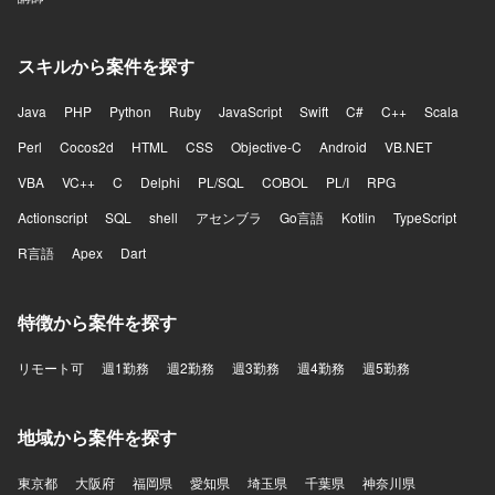
スキルから案件を探す
Java
PHP
Python
Ruby
JavaScript
Swift
C#
C++
Scala
Perl
Cocos2d
HTML
CSS
Objective-C
Android
VB.NET
VBA
VC++
C
Delphi
PL/SQL
COBOL
PL/I
RPG
Actionscript
SQL
shell
アセンブラ
Go言語
Kotlin
TypeScript
R言語
Apex
Dart
特徴から案件を探す
リモート可
週1勤務
週2勤務
週3勤務
週4勤務
週5勤務
地域から案件を探す
東京都
大阪府
福岡県
愛知県
埼玉県
千葉県
神奈川県