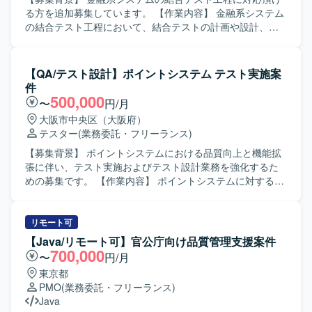
る方を追加募集しています。 【作業内容】 金融系システム
の結合テスト工程において、結合テストの計画や設計、テ
スト実施、結果の整理および不具合の報告・修正確認など
を実施していただきます。JavaおよびLinux環境での開発経
験を活かし、関連する仕様や設計内容を理解したうえでテ
【QA/テスト設計】ポイントシステム テスト実施案
スト観点の洗い出しやテストケースの作成にも携わってい
件
ただきます。 【求める人物像】 自発的に一人称で動くこと
500,000
〜
円/月
ができ、与えられたタスクに対して主体的に取り組める方
大阪市中央区（大阪府）
を求めています。周囲とコミュニケーションを取りなが
テスター
(業務委託・フリーランス)
ら、テスト品質の向上に貢献していただける方が望ましい
です。 【ポジションの魅力】 金融系システムの結合テスト
【募集背景】 ポイントシステムにおける品質向上と機能拡
工程に関わることで、大規模システムの品質向上に寄与で
張に伴い、テスト実施およびテスト設計業務を強化するた
きるポジションです。JavaおよびLinux環境での開発スキル
めの募集です。 【作業内容】 ポイントシステムに対するテ
を活かしつつ、テスト工程の経験を深めることができま
スト実施およびテスト設計を行っていただきます。銀行や
す。 【開発環境】 Java Linux
カードとの連携を含む複雑な仕様を理解し、ファイル連携
やAPI連携を踏まえたテスト観点の洗い出しやテストケース
リモート可
作成、E2E等の自動化テスト設計・実施、テスト結果の整理
【Java/リモート可】官公庁向け品質管理支援案件
および不具合起票・管理などの品質管理・QA業務を担当し
700,000
〜
円/月
ていただきます。 【求める人物像】 複雑な仕様や業務フロ
東京都
ーを自ら理解し、抜け漏れのないテスト設計を主体的に進
PMO
(業務委託・フリーランス)
められる方を求めています。開発メンバーや関係者とコミ
Java
ュニケーションを取りながら、品質向上の観点で改善提案