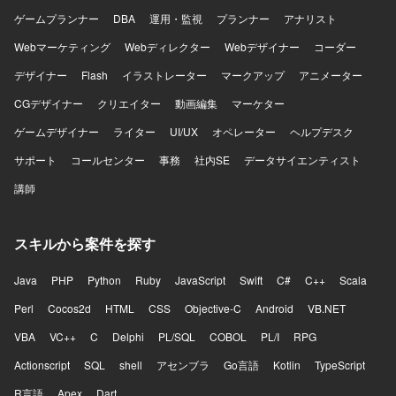
ができます。技術基盤の刷新やPlatform Engineering、SRE
ゲームプランナー
DBA
運用・監視
プランナー
アナリスト
領域にも踏み込めるため、バックエンドエンジニアとして
Webマーケティング
の専門性と市場価値を高められる環境です。将来的にはテ
Webディレクター
Webデザイナー
コーダー
ックリードやエンジニアリングマネージャーへのキャリア
デザイナー
Flash
イラストレーター
マークアップ
アニメーター
パスも視野に入れて経験を積んでいただけます。 【開発環
境】 言語はGoを中心に、インフラにはGoogle
CGデザイナー
クリエイター
動画編集
マーケター
Cloud（Cloud Run、Cloud Spanner、Pub/Subなど）を利
ゲームデザイナー
ライター
UI/UX
オペレーター
ヘルプデスク
用しています。通信にはgRPCとProtocol Buffersを用い、
CI/CDにはGitHub ActionsとCloud Buildを採用しています。
サポート
コールセンター
事務
社内SE
データサイエンティスト
構成管理はTerraform、モニタリングはCloud Monitoring、
講師
Cloud Logging、Cloud Trace、分析基盤にはBigQueryと
Looker Studioを活用しています。AI/LLMツールとして
Claude、Codex、Cursor、Gemini、GitHub Copilotなどを
スキルから案件を探す
利用し、GitHub、Slack、Notion、Figmaなどのツールと組
み合わせてアジャイル開発を行っています。
Java
PHP
Python
Ruby
JavaScript
Swift
C#
C++
Scala
Perl
Cocos2d
HTML
CSS
Objective-C
Android
VB.NET
VBA
VC++
C
Delphi
PL/SQL
COBOL
PL/I
RPG
Actionscript
SQL
shell
アセンブラ
Go言語
Kotlin
TypeScript
R言語
Apex
Dart