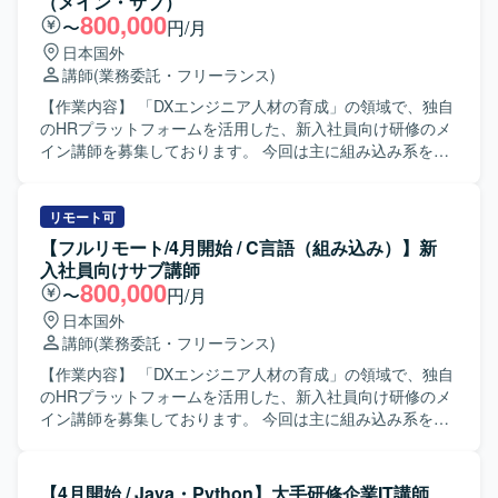
（メイン・サブ）
働きやすいとお話を伺っております。 【開発環境】 ・
800,000
〜
円/月
BigQuery ・Docker ・dbt ・Composer ・GitHub
日本国外
講師
(業務委託・フリーランス)
【作業内容】 「DXエンジニア人材の育成」の領域で、独自
のHRプラットフォームを活用した、新入社員向け研修のメ
イン講師を募集しております。 今回は主に組み込み系をメ
インで教えていただける方を探しております。 一方的に講
義を行う集合研修スタイルではなく、研修生1人1人の習熟
度に応じたアダプティブラーニングを取り入れて運営して
リモート可
いただきます。（プロダクト使用） ＜業務内容＞ ・研修準
【フルリモート/4月開始 / C言語（組み込み）】新
備 ・朝礼/夕礼の参加 ・クライアント向けの振り返り資料の
入社員向けサブ講師
作成（スライドで1,2ページ程度） ・受講生との1on1 ・講
800,000
〜
円/月
義 ・研修全体のハンドリング ・全体向けの講義 ・進捗度合
日本国外
いにより、講義内容の順番を変更するなどの臨機応変な対
講師
(業務委託・フリーランス)
応 ・教材のカスタマイズ ＜業務詳細＞ ■研修運営準備（報
酬は発生しませんのでご了承ください） ・4月開始前に30h
【作業内容】 「DXエンジニア人材の育成」の領域で、独自
の準備時間が発生する想定です。 -研修で使用する教材（自
のHRプラットフォームを活用した、新入社員向け研修のメ
社プロダクト）などのキャッチアップ -講師としてのふるま
イン講師を募集しております。 今回は主に組み込み系をメ
い方についてのレクチャー -非同期の作業と併せて、キック
インで教えていただける方を探しております。 一方的に講
オフや1on1、講師同士のmtgなどの同期の作業が5hくらい
義を行う集合研修スタイルではなく、研修生1人1人の習熟
発生 ■研修運営 ・各種カリキュラムの運営 ■顧客へのレポ
度に応じたアダプティブラーニングを取り入れて運営して
【4月開始 / Java・Python】大手研修企業IT講師