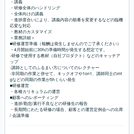
・講義

・研修全体のハンドリング

・全体向けの講義

・進捗度合いにより、講義内容の順番を変更するなどの臨機
応変な対応

・教材のカスタマイズ

＜業務詳細＞

■研修運営準備（報酬は発生しませんのでご了承ください）

・4月開始前に30hの準備時間が発生する想定です。

-研修で使用する教材（自社プロダクト）などのキャッチア
ップ

-講師としてのふるまい方についてのレクチャー

-非同期の作業と併せて、キックオフや1on1、講師同士のmt
gなどの同期の作業が5hくらい発生

■研修運営

・各種カリキュラムの運営

■顧客へのレポーティング

・進捗/勤怠/素行不良などの研修生の報告

・長期間にわたる研修の場合、顧客との運営定例会への出席 
/ 会議準備