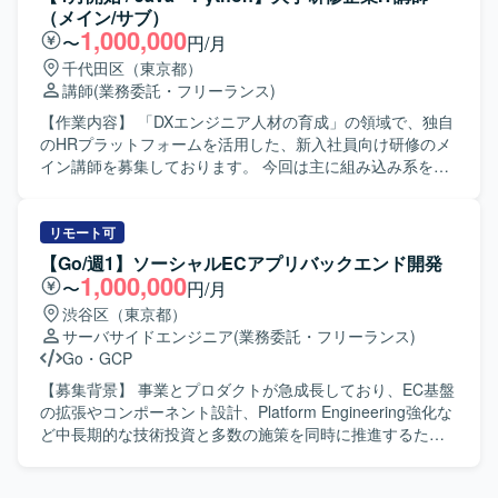
ーティング ・進捗/勤怠/素行不良などの研修生の報告 ・長
いただきます。（プロダクト使用） ＜業務内容＞ ・研修準
（メイン/サブ）
期間にわたる研修の場合、顧客との運営定例会への出席 / 会
備 ・朝礼/夕礼の参加 ・クライアント向けの振り返り資料の
1,000,000
〜
円/月
議準備
作成（スライドで1,2ページ程度） ・受講生との1on1 ・講
千代田区（東京都）
義 ・研修全体のハンドリング ・全体向けの講義 ・進捗度合
講師
(業務委託・フリーランス)
いにより、講義内容の順番を変更するなどの臨機応変な対
応 ・教材のカスタマイズ ＜業務詳細＞ ■研修運営準備（報
【作業内容】 「DXエンジニア人材の育成」の領域で、独自
酬は発生しませんのでご了承ください） ・4月開始前に30h
のHRプラットフォームを活用した、新入社員向け研修のメ
の準備時間が発生する想定です。 -研修で使用する教材（自
イン講師を募集しております。 今回は主に組み込み系をメ
社プロダクト）などのキャッチアップ -講師としてのふるま
インで教えていただける方を探しております。 一方的に講
い方についてのレクチャー -非同期の作業と併せて、キック
義を行う集合研修スタイルではなく、研修生1人1人の習熟
オフや1on1、講師同士のmtgなどの同期の作業が5hくらい
度に応じたアダプティブラーニングを取り入れて運営して
リモート可
発生 ■研修運営 ・各種カリキュラムの運営 ■顧客へのレポ
いただきます。（プロダクト使用） ＜業務内容＞ ・研修準
【Go/週1】ソーシャルECアプリバックエンド開発
ーティング ・進捗/勤怠/素行不良などの研修生の報告 ・長
備 ・朝礼/夕礼の参加 ・クライアント向けの振り返り資料の
1,000,000
〜
円/月
期間にわたる研修の場合、顧客との運営定例会への出席 / 会
作成（スライドで1,2ページ程度） ・受講生との1on1 ・講
渋谷区（東京都）
議準備
義 ・研修全体のハンドリング ・全体向けの講義 ・進捗度合
サーバサイドエンジニア
(業務委託・フリーランス)
いにより、講義内容の順番を変更するなどの臨機応変な対
Go
・
GCP
応 ・教材のカスタマイズ ＜業務詳細＞ ■研修運営準備（報
酬は発生しませんのでご了承ください） ・4月開始前に30h
【募集背景】 事業とプロダクトが急成長しており、EC基盤
の準備時間が発生する想定です。 -研修で使用する教材（自
の拡張やコンポーネント設計、Platform Engineering強化な
社プロダクト）などのキャッチアップ -講師としてのふるま
ど中長期的な技術投資と多数の施策を同時に推進するた
い方についてのレクチャー -非同期の作業と併せて、キック
め、バックエンド組織を段階的にスケールさせていく必要
オフや1on1、講師同士のmtgなどの同期の作業が5hくらい
があるための募集になります。 【作業内容】 GoとGoogle