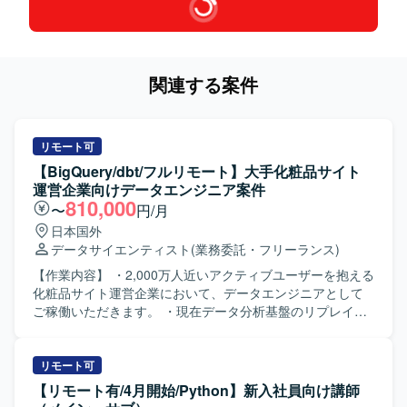
関連する案件
リモート可
【BigQuery/dbt/フルリモート】大手化粧品サイト
運営企業向けデータエンジニア案件
810,000
〜
円/月
日本国外
データサイエンティスト
(業務委託・フリーランス)
【作業内容】 ・2,000万人近いアクティブユーザーを抱える
化粧品サイト運営企業において、データエンジニアとして
ご稼働いただきます。 ・現在データ分析基盤のリプレイス
プロジェクトを進めており、開発を進めていく上でdbtを用
いたデータモデリング要員としてご参画いただきます。
【ポジションの魅力】 ・フルリモート案件ですので、リラ
リモート可
ックスした状態で勤務することができます。 ・複数名が参
【リモート有/4月開始/Python】新入社員向け講師
画しており、参画中の技術者様からも稼働が安定していて