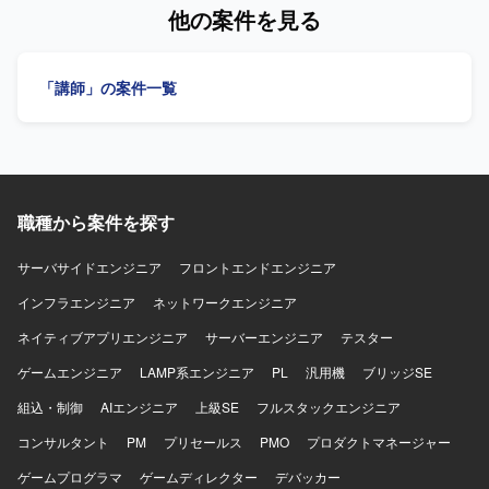
発生 ■研修運営 ・各種カリキュラムの運営 ■顧客へのレポ
Cloudを用いた発見型ソーシャルECアプリのサーバーサイ
他の案件を見る
ーティング ・進捗/勤怠/素行不良などの研修生の報告 ・長
ド開発全般を担当していただきます。1チーム4〜7名規模の
期間にわたる研修の場合、顧客との運営定例会への出席 / 会
職能混合チームの一員として、要件定義、設計、実装、リ
議準備
リース、運用まで一気通貫で携わっていただきます。
「講師」の案件一覧
PdM、デザイナー、モバイルエンジニア、QAと連携しなが
ら新機能の設計から実装・リリースまでをオーナーシップ
を持って推進していただきます。ドメイン分割やコンポー
ネント設計、Platform EngineeringやSRE強化などの技術基
盤の改善にも積極的に関わっていただき、チームの開発生
産性を高める仕組みづくりにも貢献していただきます。
職種から案件を探す
CursorやClaudeなどのAIツールを活用し、設計・実装・レ
ビューのすべてにAIを組み込んだ開発スタイルを体現して
いただきます。 【求める人物像】 プロダクトのミッション
サーバサイドエンジニア
フロントエンドエンジニア
やビジョンに共感し、事業と顧客に近い距離で開発したい
インフラエンジニア
ネットワークエンジニア
と考えている方を求めています。変化の大きい環境を前向
きに楽しみながら、自ら課題を見つけて周囲を巻き込みつ
ネイティブアプリエンジニア
サーバーエンジニア
テスター
つ解決していける方にマッチします。AIを積極的に活用し
ゲームエンジニア
ながら開発プロセスを進化させることに興味があり、チー
LAMP系エンジニア
PL
汎用機
ブリッジSE
ムとして成果にコミットできる方に参画していただきたい
組込・制御
AIエンジニア
上級SE
フルスタックエンジニア
と考えています。 【ポジションの魅力】 少数精鋭チームで
大きなトラフィックと複雑なドメインを扱う技術基盤に直
コンサルタント
PM
プリセールス
PMO
プロダクトマネージャー
接関わることができます。AIレビュー前提の開発プロセス
ゲームプログラマ
ゲームディレクター
デバッカー
など、AI Nativeな開発文化の最前線で働く経験を積むこと