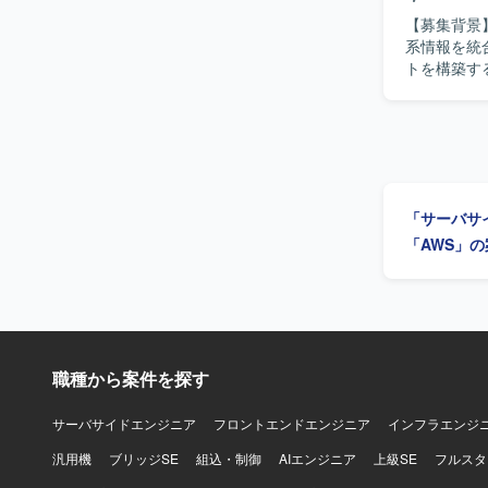
Snowfl
【募集背景
系情報を統
トを構築するためのプロ
し、運航系
はDWHであ
だきます。
にご対応いた
像】 要件
で主体的に
「サーバサ
味を持ち、関
魅力】 全
「AWS」
ータルサイト
にも関わる
環境】 Jav
いただきま
職種から案件を探す
サーバサイドエンジニア
フロントエンドエンジニア
インフラエンジ
汎用機
ブリッジSE
組込・制御
AIエンジニア
上級SE
フルスタ