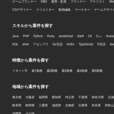
ゲームプランナー
DBA
運用・監視
プランナー
アナリスト
W
CGデザイナー
クリエイター
動画編集
マーケター
ゲームデザイ
スキルから案件を探す
Java
PHP
Python
Ruby
JavaScript
Swift
C#
C++
Scala
SQL
shell
アセンブラ
Go言語
Kotlin
TypeScript
R言語
Ap
特徴から案件を探す
リモート可
週1勤務
週2勤務
週3勤務
週4勤務
週5勤務
地域から案件を探す
東京都
大阪府
福岡県
愛知県
埼玉県
千葉県
神奈川県
北海
岐阜県
静岡県
三重県
滋賀県
京都府
兵庫県
奈良県
和歌山
沖縄県
その他