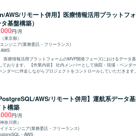
制の再構築を行っていただきます。運用・保守の引き継ぎとして、環境
務移管や運用ドキュメントの整備・更新にも携わっていただきます。 【求める人
hon/AWS/リモート併用】医療情報活用プラットフ
キュリティ分野に強い関心を持ち、主体的に課題を発見し改善策を提案・
ータ基盤構築）
を求めています。関係者と連携しながら、インシデント対応や運用標準
,000
しいです。 【ポジションの魅力】 クラウド環境やデータベース、
円/月
対象としたセキュリティ管理に幅広く携わることができ、インシデント対
（東京都）
、運用標準化まで一連のプロセスを経験していただけます。セキュリテ
エンジニア
(業務委託・フリーランス)
貢献できる環境です。 【開発環境】 対象システムは Oracle Cloud
・
AWS
ructure（OCI）、PostgreSQL、DNS となっております。インシデント
】 医療情報活用プラットフォームのMVP開発フェーズにおけるデータ
、アクセス制御の見直し、検知および通知体制の再構築、運用移管やド
 社内メンバーとして病院・現場・ベンダーとの橋渡し
た業務に取り組んでいただきます。
ベンダーに伴走しながらプロジェクトをコントロールしていただきます。A
ータレイクを構築し、Icebergによるデータカタログ化やIAM等の権
していただきます。来年3月までに最低限稼働させることを目標としたM
者と円滑にコミュニケーションを取りながら病
ベンダーとの橋渡し役を担っていただける方を求めております。MVPフ
a/PostgreSQL/AWS/リモート併用】運航系データ
を前提とした状況でも主体的に課題を整理し、ベンダーと協調しながら
イト構築
】 医療情報活用プラットフォームの立ち上げフェ
,000
り、AWSを用いたデータレイクやIceberg形式のデータ基盤構築をリー
円/月
院や現場、ベンダーとの調整を通じて、医療業界特有のデータ利活用に
神奈川県）
語はPythonを中心とし、AWS S3などのクラウドサ
イドエンジニア
(業務委託・フリーランス)
したデータレイク環境上でIceberg形式のデータを扱います。Databric
ostgreSQL
・
AWS