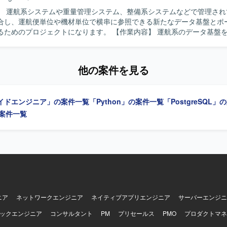
akeとの連携を行う構成となります。
】 運航系システムや重量管理システム、整備系システムなどで管理され
合し、運航便単位や機材単位で横串に参照できる新たなデータ基盤とポ
ジェクトになります。 【作業内容】 運航系のデータ基盤を新たに構築
データを横串で参照するポータルサイトを新規開発していただきます。
るBluelake上に作成し、Snowflakeを通じてデータを参照する仕組み
また、要件定義から本番リリースまでの工程に参画し、詳細設計以降の
他の案件を見る
だきます。構築時にはAI適用の検討にも関与していただきます。 【求める人物
定義から本番リリースまでの長期プロジェクトの中で、詳細設計以降の工
進めていただける方を求めています。新たなデータ基盤やポータルサイ
イドエンジニア」の案件一覧
「Python」の案件一覧
「PostgreSQL
係者と協調しながら開発を進めていただける方が望ましいです。 【ポジションの
体規模が1000人月超となる大規模プロジェクトに参画し、運航系データ
の案件一覧
の新規構築に携わることができます。SnowflakeなどのDWH技術やA
ことで、新しい技術要素に触れながらスキルアップを図ることができます。 
a、SQL（PostgreSQL）、AWS、Snowflake、Bluelakeを中心とし
す。
ニア
ネットワークエンジニア
ネイティブアプリエンジニア
サーバーエンジニ
ックエンジニア
コンサルタント
PM
プリセールス
PMO
プロダクトマネ