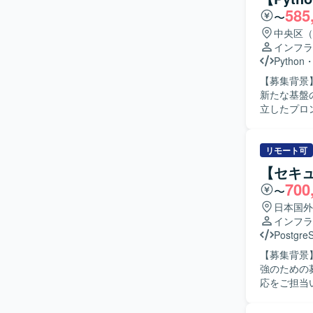
し、自ら課
585
〜
方にご活躍いただける環境です。
AWSを中
中央区（
アントとの
インフラ
ことができるため
Python
AWS La
【募集背景
ております。
新たな基盤の開発を進めており
ます。
立したプロ
アクティビ
る人物像】
ミュニケーシ
リモート可
力】 生成
【セキュ
知見を深め
700
〜
のノウハウも獲得いただけます。 【
Lambda、
日本国外
インフラ
Postgre
【募集背景
強のための募集です。 【作業内容】 弊社システ
応をご担当
を行ってい
だきます。