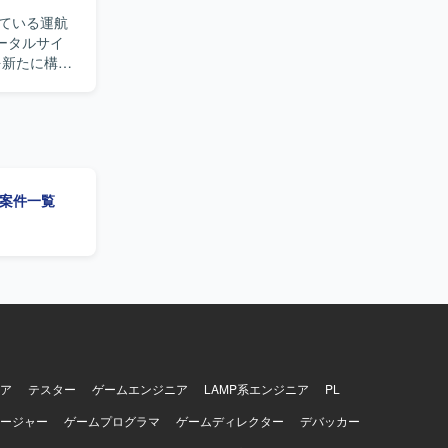
ている運航
ータルサイ
各種データ
を実装していた
工程を中心
程を一人称
ト構築に興
」の案件一覧
基盤およびポ
I適用の検討
【開発
た環境で開発して
ア
テスター
ゲームエンジニア
LAMP系エンジニア
PL
ージャー
ゲームプログラマ
ゲームディレクター
デバッカー