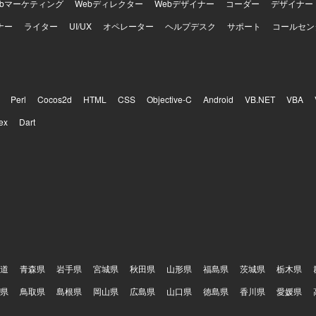
ebマーケティング
Webディレクター
Webデザイナー
コーダー
デザイナー
ナー
ライター
UI/UX
オペレーター
ヘルプデスク
サポート
コールセン
Perl
Cocos2d
HTML
CSS
Objective-C
Android
VB.NET
VBA
ex
Dart
道
青森県
岩手県
宮城県
秋田県
山形県
福島県
茨城県
栃木県
県
鳥取県
島根県
岡山県
広島県
山口県
徳島県
香川県
愛媛県