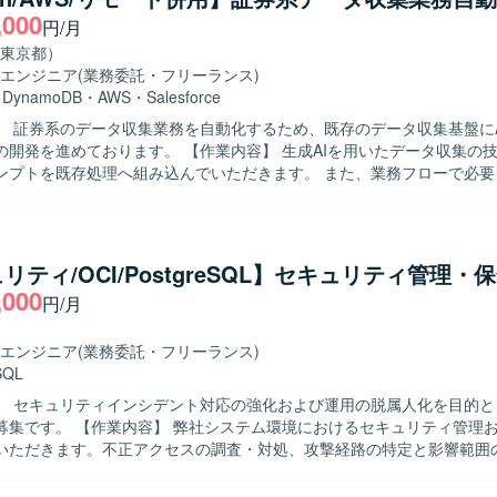
題を抽出して改善提案ができる方、チーム開発において協調性を持って
,000
円/月
 【ポジションの魅力】 既存サービスの保守開発を通じて、
心としたクラウドネイティブなバックエンド開発経験を積むことができま
東京都）
直接的なコミュニケーションを通じて、要件定義から実装まで一連の工
エンジニア
(業務委託・フリーランス)
、上流から下流まで幅広い経験を得られます。 【開発環境】 バックエンドは
・
DynamoDB
・
AWS
・
Salesforce
mbdaとPythonを中心に構成されており、データベースにはDynamoDBや
】 証券系のデータ収集業務を自動化するため、既存のデータ収集基盤にA
メッセージキューとしてSQSを使用し、フロントエンドはFlutterで
ます。 【作業内容】 生成AIを用いたデータ収集の技術検証で確
ンプトを既存処理へ組み込んでいただきます。 また、業務フローで必要
ティの作成や、関連する処理ロジックの実装・改修を行っていただきます。 
 自発的に調査や検証を進められる方を求めております。 また、関係者
ョンを取りながら業務を推進いただける方を歓迎いたします。 【ポジションの魅
AIを活用したデータ収集基盤の構築に携わることで、最新技術を用いた業
リティ/OCI/PostgreSQL】セキュリティ管理・
ていただけます。 証券系システムにおけるデータ活用やサーバレスアー
,000
円/月
開発環境】 PythonおよびAWSサーバレスサービス（AWS
StepFunctions、DynamoDB等）を用いた開発となります。
エンジニア
(業務委託・フリーランス)
SQL
】 セキュリティインシデント対応の強化および運用の脱属人化を目的と
ム環境におけるセキュリティ管理および保全対
いただきます。不正アクセスの調査・対処、攻撃経路の特定と影響範囲
ただきます。ログ分析や不審通信の検知、再発防止策の立案と実装を実
あわせて、脆弱性診断と対策、アクセス制御や認証の見直し、インシデ