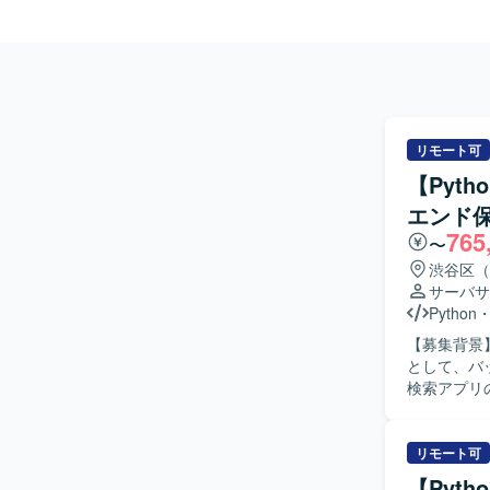
リモート可
【Pyt
エンド
765
〜
渋谷区（
サーバサ
Python
【募集背景
として、バック
検索アプリ
MTGに参加
正を実施し
装方針の検討にも関わって
リモート可
ョンを取り
【Pyt