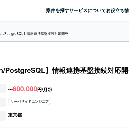
案件を探す
サービスについて
お役立ち情
hon/PostgreSQL】情報連携基盤接続対応開発
on/PostgreSQL】情報連携基盤接続対応
600,000
〜
円/月
サーバサイドエンジニア
東京都