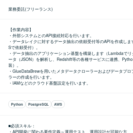
業務委託(フリーランス)
【作業内容】

・外部システムとのAPI接続対応を行います。

・データレイクに対するデータ抽出の依頼受付等のAPIを作成します（
Sで依頼受付）。

・データ抽出のアプリケーション基盤を構築します（Lambdaで
ータ（JSON）を解析し、Redshift等の各種サービスに連携、Pyth
装）。

・GlueDataBrewを用いたメタデータクローラーおよびデータプ
ラーの作成を行います。

・IAMなどのクラウド基盤設定を行います。
Python
PostgreSQL
AWS
■必須スキル：
・API開発に関わる要件定義～運用テスト、運用設計が可能な方
