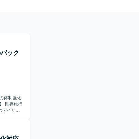
のバック
の体制強化
のデイリー
機能追加や修
た設計や実
確に理解
動化対応