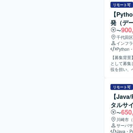
よび通知体
リモート可
を基にした業
【Pyt
物像】 セ
発（デ
ただける方
900
推進していただける方が望ま
〜
DNS を
千代田区
止策の実装
インフラ
化や運用の脱属人化に直接
Python
Infrast
【募集背景
脆弱性診断
として募集しております。 【作業内容】
整備といっ
役を担い、
中心としたデ
対応を実施
での対応となります。 【求める人物像】 関係
リモート可
院・現場・
【Jav
ける手運用
タルサ
ける方が望ましいです。 【ポジションの魅力
650
ーズに関わ
〜
けます。病
川崎市（
も蓄積していただけます。 【開発環境】 言
サーバサ
ービスを利用
Java
・
P