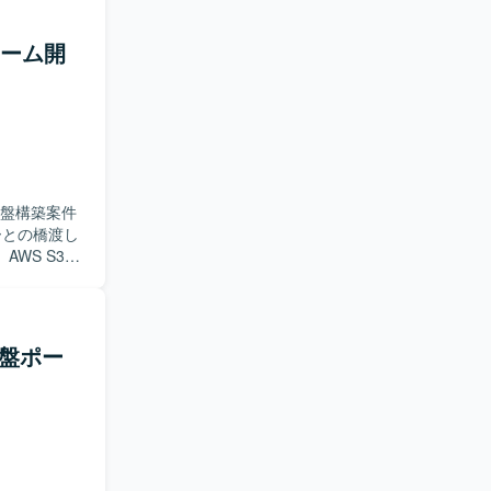
構築手順書
ォーム開
実行してい
化を着実に
応から再発防
ィ体制の強
対応、ログ分析、
基盤構築案件
キュメント
WS S3を
限管理設計・
VPフェーズ
ェーズにお
基盤ポー
推進いただ
ドしていただ
関する知見
ksまたは