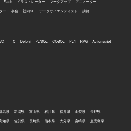
Flash
イラストレーター
マークアップ
アニメーター
ター
事務
社内SE
データサイエンティスト
講師
VC++
C
Delphi
PL/SQL
COBOL
PL/I
RPG
Actionscript
群馬県
新潟県
富山県
石川県
福井県
山梨県
長野県
高知県
佐賀県
長崎県
熊本県
大分県
宮崎県
鹿児島県