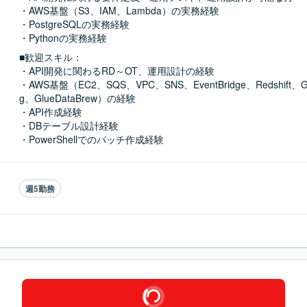
・AWS基盤（S3、IAM、Lambda）の実務経験

・PostgreSQLの実務経験

・Pythonの実務経験
■歓迎スキル：
・API開発に関わるRD～OT、運用設計の経験

・AWS基盤（EC2、SQS、VPC、SNS、EventBridge、Redshift、Glu
g、GlueDataBrew）の経験

・API作成経験

・DBテーブル設計経験

・PowerShellでのバッチ作成経験
週5勤務