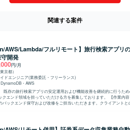
関連する案件
hon/AWS/Lambda/フルリモート】旅行検索アプリ
保守開発
,000
円/月
東京都）
イドエンジニア
(業務委託・フリーランス)
・
DynamoDB
・
AWS
】 既存の旅行検索アプリの安定運用および機能改善を継続的に行うため
エンド領域を担っていただける方を募集しております。 【作業内容】 既存旅行
のバックエンド保守および改修をご担当いただきます。クライアントと
し、要件や仕様の確認を行いながら、AWS LambdaやPythonを用いて
ていただきます。また、仕様調整の打ち合わせに参加し、要件を踏まえ
いただきます。 【求める人物像】 クライアントとのコミュニケーシ
ながら主体的に開発を進められる方を求めております。要件や仕様を正
hon/AWS/リモート併用】証券系データ収集業務自