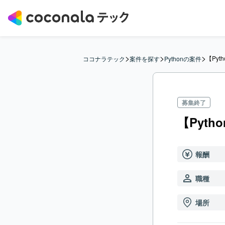
>
>
>
【Pyt
ココナラテック
案件を探す
Pythonの案件
募集終了
【Pyth
報酬
職種
場所