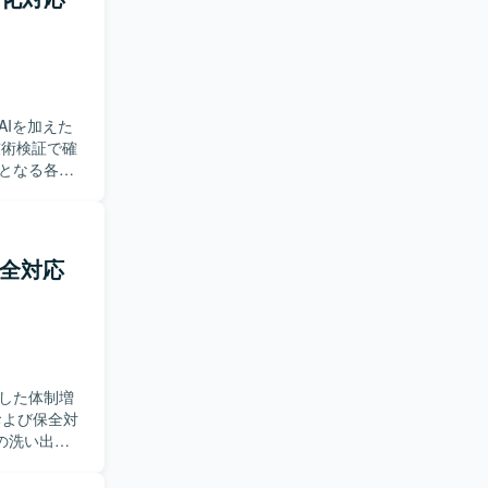
取り組める
す。クライ
程に携わる
RDSを利用し
Iを加えた
実装されてい
となる各種
【求め
と積極的にコ
務自動化の
保全対応
キテクチャ
した体制増
の洗い出し
施していた
ント検知お