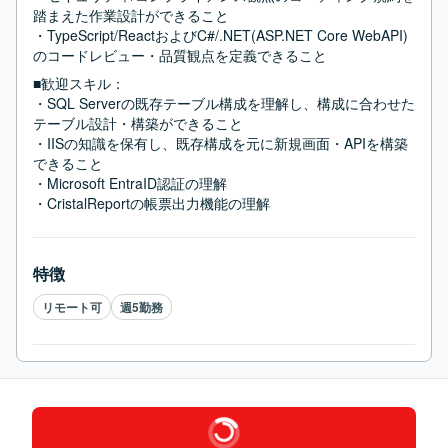
踏まえた作業設計ができること

・TypeScript/ReactおよびC#/.NET(ASP.NET Core WebAPI)
のコードレビュー・品質観点を定義できること
■歓迎スキル：
・SQL Serverの既存テーブル構成を理解し、構成に合わせた
テーブル設計・構築ができること

・IISの知識を保有し、既存構成を元に新規画面・APIを構築
できること

・Microsoft EntraID認証の理解

・CristalReportの帳票出力機能の理解
特徴
リモート可
週5勤務