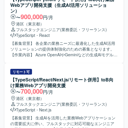
伴うシステム改善を行います。 【開発環境】 フレームワー
Webアプリ開発支援（生成AI活用ソリューショ
ク : Ruby 3.2 / Rails 7.1 フロントエンド : React 18 /
ン）
TypeScript 5.1 / Apollo Client (GraphQL) デザインツール：
900,000
〜
円/月
Figma など データベース : Amazon RDS インフラ : AWS
港区（東京都）
(ECS) バージョン管理 : Git/GitHub コミュニケーション/タ
フルスタックエンジニア
(業務委託・フリーランス)
スク管理 : Slack, Google Meet, Notion を利用しています。
TypeScript
・
React
【募集背景】 各企業の業務ニーズに最適化した生成AI活用
ソリューションの提供体制強化のための募集となります。
【作業内容】 Azure OpenAIやGeminiなどの生成AIモデルを
基盤とした、多数のプリセットプロンプトを備える非チャ
ット形式の業務Webアプリケーションの開発・提供に携わ
っていただきます。 各企業の業務ニーズに最適化したWeb
リモート可
アプリケーションと独自開発のプラグインを組み合わせた
【TypeScript/React/Next.js/リモート併用】toB向
ソリューションにおいて、要件定義や技術選定、基本設
け業務Webアプリ開発支援
計・詳細設計、フロントエンドおよびバックエンドの実
700,000
〜
円/月
装、テスト、運用保守までを一貫してご担当いただきま
港区（東京都）
す。 【求める人物像】 生成AI技術への関心が高く、新しい
フルスタックエンジニア
(業務委託・フリーランス)
技術スタックの選定や検証に主体的に取り組んでいただけ
TypeScript
・
Next.js
る方を求めています。顧客の業務課題を理解し、関係者と
円滑にコミュニケーションを取りながらソリューションを
【募集背景】 生成AIを活用した業務Webアプリケーション
形にしていける方が望ましいです。 【ポジションの魅力】
の需要拡大に伴い、フルスタックに対応可能なエンジニア