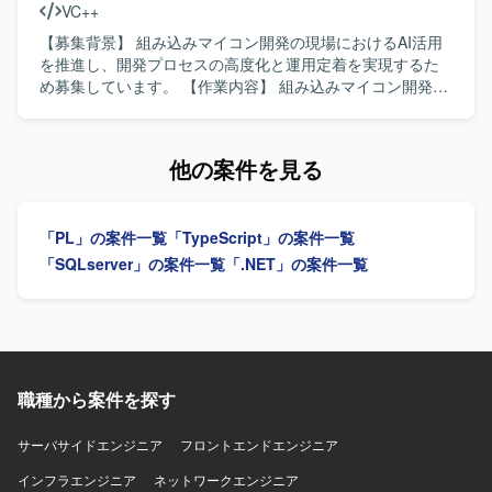
VC++
ことができます。 お客様ごとに異なる業務課題に向き合い
成や、技術的な判断を言語化してわかりやすく伝えること
ながら、独自プラグインとの組み合わせによる多様なソリ
ができる方ですと望ましいです。 【ポジションの魅力】 ク
【募集背景】 組み込みマイコン開発の現場におけるAI活用
ューションを企画・実装できる環境です。 【開発環境】
ラウド版プロダクトの技術的な方向性をリードしながら、
を推進し、開発プロセスの高度化と運用定着を実現するた
TypeScript/React/Next.js を用いたフロントエンドと、
モダンな技術スタックを用いた開発に携わっていただけま
め募集しています。 【作業内容】 組み込みマイコン開発に
Python を用いたWebシステム開発を中心とした構成を想定
す。業務アプリケーション領域におけるクラウドサービス
おける課題整理、構造把握、改善方針の策定を行います。
しております。 Microsoft Azure 上の Azure OpenAI や
の設計・推進経験を積むことができるポジションです。
AI開発支援ツールを開発工程へ組み込むための設計、AI出力
Google Gemini などの生成AIモデルと連携するWebアプリ
【開発環境】 バックエンド：C#／.NET、フロントエンド：
の品質担保設計、PoCから本番適用条件の定義および運用
他の案件を見る
ケーション基盤を使用しております。
TypeScript(React)、クラウド：Azure 等の環境で開発を行
定着を推進します。あわせて、進捗・課題・品質管理を行
っております。
い、現場と管理職の橋渡しを担います。 【求める人物像】
組み込み開発の制約を理解したうえでAI活用を工程へ落と
「PL」の案件一覧
「TypeScript」の案件一覧
し込み、PoCで終わらせず本番運用まで推進できる方を求
めています。関係者への説明力と資料化力をお持ちの方を
「SQLserver」の案件一覧
「.NET」の案件一覧
歓迎します。 【ポジションの魅力】 設計から実装、レビュ
ー、テスト・デバッグまでの開発プロセス全体を対象に、
チームで再現可能なAI活用の運用モデル構築に携われま
す。 【開発環境】 GitHub Copilot、Microsoft Copilot、
Claude CodeなどのAI開発支援ツールを活用します。
職種から案件を探す
サーバサイドエンジニア
フロントエンドエンジニア
インフラエンジニア
ネットワークエンジニア