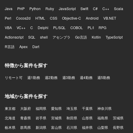
Java
PHP
Python
Ruby
JavaScript
Swift
C#
C++
Scala
Perl
Cocos2d
HTML
CSS
Objective-C
Android
VB.NET
VBA
VC++
C
Delphi
PL/SQL
COBOL
PL/I
RPG
Actionscript
SQL
shell
アセンブラ
Go言語
Kotlin
TypeScript
R言語
Apex
Dart
特徴から案件を探す
リモート可
週1勤務
週2勤務
週3勤務
週4勤務
週5勤務
地域から案件を探す
東京都
大阪府
福岡県
愛知県
埼玉県
千葉県
神奈川県
北海道
青森県
岩手県
宮城県
秋田県
山形県
福島県
茨城県
栃木県
群馬県
新潟県
富山県
石川県
福井県
山梨県
長野県