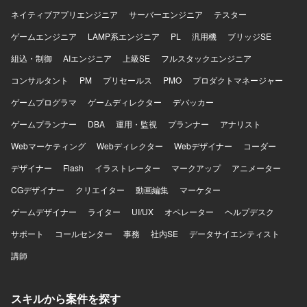
ネイティブアプリエンジニア
サーバーエンジニア
テスター
ゲームエンジニア
LAMP系エンジニア
PL
汎用機
ブリッジSE
組込・制御
AIエンジニア
上級SE
フルスタックエンジニア
コンサルタント
PM
プリセールス
PMO
プロダクトマネージャー
ゲームプログラマ
ゲームディレクター
デバッカー
ゲームプランナー
DBA
運用・監視
プランナー
アナリスト
Webマーケティング
Webディレクター
Webデザイナー
コーダー
デザイナー
Flash
イラストレーター
マークアップ
アニメーター
CGデザイナー
クリエイター
動画編集
マーケター
ゲームデザイナー
ライター
UI/UX
オペレーター
ヘルプデスク
サポート
コールセンター
事務
社内SE
データサイエンティスト
講師
スキルから案件を探す