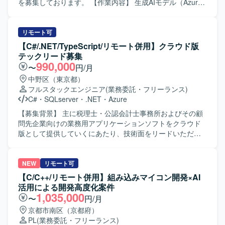
生成AIを活用した業務Webアプリケーションの設計から運
を募集しております。 【作業内容】 生成AIモデル（Azure
用まで、フルスタックで一貫して関わることができるポジ
OpenAI や Gemini など）を基盤とした非チャット形式の業
ションです。Azure OpenAIやGeminiなどの最新の生成AIモ
務Webアプリケーションの設計・開発・運用を一貫してご
デルや、TypeScript / React / Next.js / Python / FastAPIとい
担当いただきます。 多数のプリセットプロンプトを備えた
リモート可
ったモダンな技術スタックを活用しながら、業務効率化に
Webアプリケーションに対して、お客様の業務特性に合わ
【C#/.NET/TypeScript/リモート併用】クラウド版
直結するソリューション開発の経験を積んでいただけま
せたカスタマイズや機能拡張を行っていただきます。 お客
テックリード募集
す。 【開発環境】 フロントエンド：TypeScript, React.js,
様ごとに最適化したWebアプリケーションと自社独自開発
990,000
〜
円/月
Next.js, Chakra UI, Playwright バックエンド：Python,
プラグインの連携実装を行い、業務ニーズに即したソリュ
中野区（東京都）
FastAPI, pytest AI/開発支援：GitHub Copilot, Claude Code
ーションを構築していただきます。 要件調整や技術スタッ
フルスタックエンジニア
(業務委託・フリーランス)
等
ク選定などの上流工程に参画し、仕様策定から実装、テス
C#
・
SQLserver
・
.NET
・
Azure
ト、リリース後の改善までを継続的に対応していただきま
す。 【求める人物像】 生成AI技術や最新のWeb技術への関
【募集背景】 主に税理士・公認会計士事務所およびその顧
心が高く、自ら情報収集しながら主体的にキャッチアップ
問先企業向けの業務用アプリケーションソフトをクラウド
できる方を求めております。 顧客とのコミュニケーション
版として提供していくにあたり、技術面をリードいただけ
を通じて要望を正しく理解し、分かりやすく提案・説明す
るテックリード人材を募集しております。 【作業内容】 税
ることができる方を歓迎いたします。 バックエンドからフ
理士・公認会計士事務所およびその顧問先企業向けの業務
ロントエンドまで幅広く対応しつつ、チームメンバーと協
用クラウドアプリケーションの開発において、バックエン
NEW
リモート可
調しながら成果物の品質向上に取り組める方を想定してお
ドを中心とした設計・実装の技術リードを行っていただき
【C/C++/リモート併用】組み込みマイコン開発×AI
ります。 【ポジションの魅力】 Azure OpenAI や Gemini
ます。アーキテクチャ設計や設計方針の決定、コードレビ
活用による開発高度化案件
などの最先端生成AIモデルを活用したプロダクト開発に携
ューや品質向上に向けた取り組みなどを推進していただき
1,035,000
〜
円/月
わることで、実践的なAI活用スキルを身につけていただけ
ます。 【求める人物像】 設計方針を自ら定めて周囲に共有
京都市南区（京都府）
ます。 要件定義から運用まで一貫して関わることができる
しながら、レビューや技術選定を通じて開発チームをリー
PL
(業務委託・フリーランス)
ため、フルスタックエンジニアとしての経験を幅広く積む
ドしていただける方を求めております。若手メンバーの育