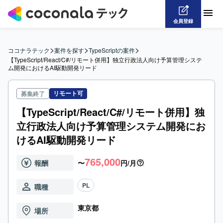
会員登録
>
>
>
ココナラテック
案件を探す
TypeScriptの案件
【TypeScript/React/C#/リモート併用】独立行政法人向け予算管理システ
ム開発におけるAI駆動開発リード
リモート可
募集終了
【TypeScript/React/C#/リモート併用】独
立行政法人向け予算管理システム開発にお
けるAI駆動開発リード
765,000
報酬
〜
円/月
PL
職種
東京都
場所