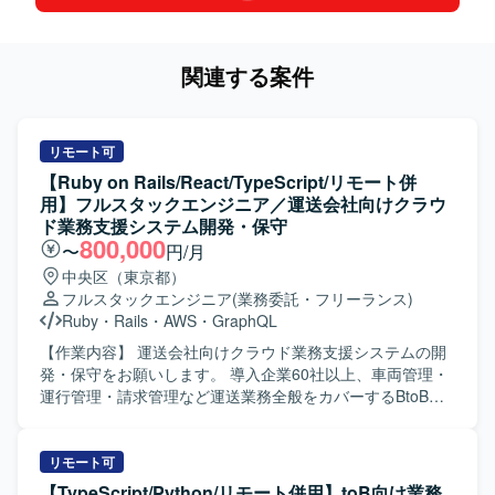
関連する案件
リモート可
【Ruby on Rails/React/TypeScript/リモート併
用】フルスタックエンジニア／運送会社向けクラウ
ド業務支援システム開発・保守
800,000
〜
円/月
中央区（東京都）
フルスタックエンジニア
(業務委託・フリーランス)
Ruby
・
Rails
・
AWS
・
GraphQL
【作業内容】 運送会社向けクラウド業務支援システムの開
発・保守をお願いします。 導入企業60社以上、車両管理・
運行管理・請求管理など運送業務全般をカバーするBtoB
SaaSです。 新機能の設計・実装（バックエンド / フロント
エンド）を行います。 GraphQL APIの設計・実装を行いま
す。 既存機能の改善・バグ修正を行います。 コードレビュ
リモート可
ー、テスト整備を行います。 PMI（事業譲渡後の統合）に
【TypeScript/Python/リモート併用】toB向け業務