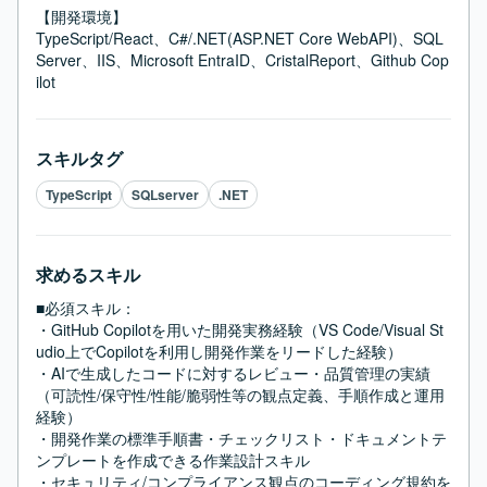
【開発環境】

TypeScript/React、C#/.NET(ASP.NET Core WebAPI)、SQL 
Server、IIS、Microsoft EntraID、CristalReport、Github Cop
ilot
スキルタグ
TypeScript
SQLserver
.NET
求めるスキル
■必須スキル：
・GitHub Copilotを用いた開発実務経験（VS Code/Visual St
udio上でCopilotを利用し開発作業をリードした経験）

・AIで生成したコードに対するレビュー・品質管理の実績
（可読性/保守性/性能/脆弱性等の観点定義、手順作成と運用
経験）

・開発作業の標準手順書・チェックリスト・ドキュメントテ
ンプレートを作成できる作業設計スキル

・セキュリティ/コンプライアンス観点のコーディング規約を