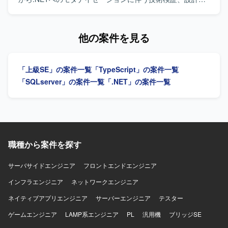
実装、試験を一貫してご担当いただきます。AI駆動開発ツ
ールを活用して開発を推進していただきます。 【求める人
物像】 顧客との折衝を円滑に進められる方を求めていま
他の案件を見る
す。 【ポジションの魅力】 AI駆動開発を活用し、レガシー
システムの近代化に一貫して携わることができます。 【開
発環境】 COBOL、.NET（VB.NET／C#）、各種AI駆動開発
「上級SE」の案件一覧
「TypeScript」の案件一覧
ツールを使用します。
「SQLserver」の案件一覧
「.NET」の案件一覧
職種から案件を探す
サーバサイドエンジニア
フロントエンドエンジニア
インフラエンジニア
ネットワークエンジニア
ネイティブアプリエンジニア
サーバーエンジニア
テスター
ゲームエンジニア
LAMP系エンジニア
PL
汎用機
ブリッジSE