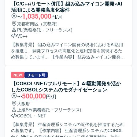
GitHub、AWS を中心としたWebアプリケーション開発環境
アプリケーションと独自開発のプラグインを組み合わせた
【C/C++/リモート併用】組み込みマイコン開発×AI
を想定しております。
ソリューションにおいて、要件定義や技術選定、基本設
活用による開発高度化案件
計・詳細設計、フロントエンドおよびバックエンドの実
1,035,000
〜
円/月
装、テスト、運用保守までを一貫してご担当いただきま
京都市南区（京都府）
す。 【求める人物像】 生成AI技術への関心が高く、新しい
PL
(業務委託・フリーランス)
技術スタックの選定や検証に主体的に取り組んでいただけ
VC++
る方を求めています。顧客の業務課題を理解し、関係者と
円滑にコミュニケーションを取りながらソリューションを
【募集背景】 組み込みマイコン開発の現場におけるAI活用
形にしていける方が望ましいです。 【ポジションの魅力】
を推進し、開発プロセスの高度化と運用定着を実現するた
生成AIを活用した業務Webアプリケーションの設計から運
め募集しています。 【作業内容】 組み込みマイコン開発に
用まで、フルスタックで一貫して関わることができるポジ
おける課題整理、構造把握、改善方針の策定を行います。
ションです。Azure OpenAIやGeminiなどの最新の生成AIモ
AI開発支援ツールを開発工程へ組み込むための設計、AI出力
デルや、TypeScript / React / Next.js / Python / FastAPIとい
の品質担保設計、PoCから本番適用条件の定義および運用
NEW
リモート可
ったモダンな技術スタックを活用しながら、業務効率化に
定着を推進します。あわせて、進捗・課題・品質管理を行
【COBOL/.NET/フルリモート】AI駆動開発を活か
直結するソリューション開発の経験を積んでいただけま
い、現場と管理職の橋渡しを担います。 【求める人物像】
したCOBOLシステムのモダナイゼーション
す。 【開発環境】 フロントエンド：TypeScript, React.js,
組み込み開発の制約を理解したうえでAI活用を工程へ落と
500,000
〜
円/月
Next.js, Chakra UI, Playwright バックエンド：Python,
し込み、PoCで終わらせず本番運用まで推進できる方を求
大阪府
FastAPI, pytest AI/開発支援：GitHub Copilot, Claude Code
めています。関係者への説明力と資料化力をお持ちの方を
上級SE
(業務委託・フリーランス)
等
歓迎します。 【ポジションの魅力】 設計から実装、レビュ
COBOL
・
.NET
ー、テスト・デバッグまでの開発プロセス全体を対象に、
チームで再現可能なAI活用の運用モデル構築に携われま
【募集背景】 生産管理系システムの近代化を推進するため
す。 【開発環境】 GitHub Copilot、Microsoft Copilot、
の募集です。 【作業内容】 生産管理系システムのCOBOL
Claude CodeなどのAI開発支援ツールを活用します。
から.NETへのモダナイゼーションに伴う技術検証、設計、