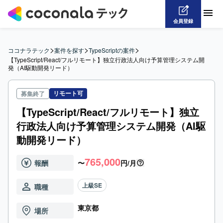
会員登録
>
>
>
ココナラテック
案件を探す
TypeScriptの案件
【TypeScript/React/フルリモート】独立行政法人向け予算管理システム開
発（AI駆動開発リード）
リモート可
募集終了
【TypeScript/React/フルリモート】独立
行政法人向け予算管理システム開発（AI駆
動開発リード）
765,000
報酬
〜
円/月
上級SE
職種
東京都
場所