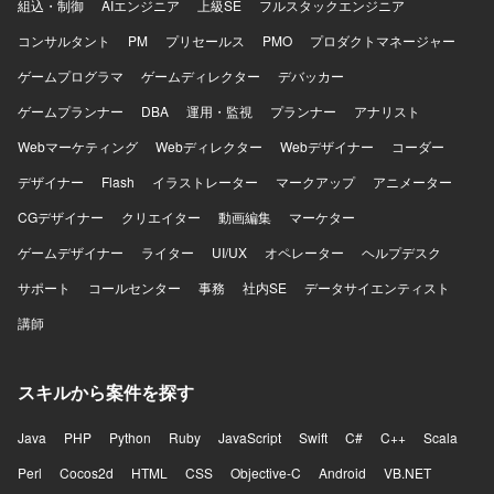
組込・制御
AIエンジニア
上級SE
フルスタックエンジニア
コンサルタント
PM
プリセールス
PMO
プロダクトマネージャー
ゲームプログラマ
ゲームディレクター
デバッカー
ゲームプランナー
DBA
運用・監視
プランナー
アナリスト
Webマーケティング
Webディレクター
Webデザイナー
コーダー
デザイナー
Flash
イラストレーター
マークアップ
アニメーター
CGデザイナー
クリエイター
動画編集
マーケター
ゲームデザイナー
ライター
UI/UX
オペレーター
ヘルプデスク
サポート
コールセンター
事務
社内SE
データサイエンティスト
講師
スキルから案件を探す
Java
PHP
Python
Ruby
JavaScript
Swift
C#
C++
Scala
Perl
Cocos2d
HTML
CSS
Objective-C
Android
VB.NET