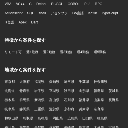
VBA
VC++
C
Delphi
PL/SQL
COBOL
PL/I
RPG
Actionscript
SQL
shell
アセンブラ
Go言語
Kotlin
TypeScript
R言語
Apex
Dart
特徴から案件を探す
リモート可
週1勤務
週2勤務
週3勤務
週4勤務
週5勤務
地域から案件を探す
東京都
大阪府
福岡県
愛知県
埼玉県
千葉県
神奈川県
北海道
青森県
岩手県
宮城県
秋田県
山形県
福島県
茨城県
栃木県
群馬県
新潟県
富山県
石川県
福井県
山梨県
長野県
岐阜県
静岡県
三重県
滋賀県
京都府
兵庫県
奈良県
和歌山県
鳥取県
島根県
岡山県
広島県
山口県
徳島県
香川県
愛媛県
高知県
佐賀県
長崎県
熊本県
大分県
宮崎県