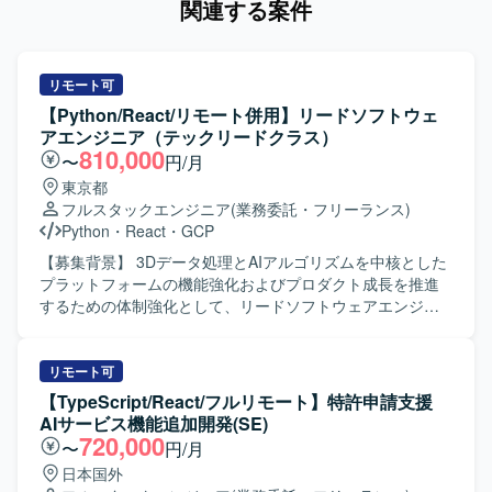
関連する案件
リモート可
【Python/React/リモート併用】リードソフトウェ
アエンジニア（テックリードクラス）
810,000
〜
円/月
東京都
フルスタックエンジニア
(業務委託・フリーランス)
Python
・
React
・
GCP
【募集背景】 3Dデータ処理とAIアルゴリズムを中核とした
プラットフォームの機能強化およびプロダクト成長を推進
するための体制強化として、リードソフトウェアエンジニ
アを募集しております。 【作業内容】 3Dデータ処理および
AIアルゴリズムを活用したプラットフォームにおいて、要
件定義から設計・実装、運用まで一貫してご担当いただき
リモート可
ます。具体的には、React/TypeScriptを用いた3Dモデルビ
【TypeScript/React/フルリモート】特許申請支援
ューア・エディタ機能の設計・開発や、Python/GCPによる
AIサービス機能追加開発(SE)
スケーラブルなAPIおよびバックエンド基盤の構築、ML/AI
720,000
〜
円/月
モデルを本番環境へ統合するためのMLOps開発・運用など
日本国外
を行っていただきます。また、技術的不確実性が高い課題