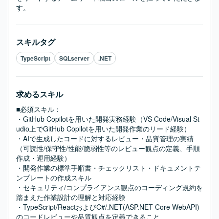
す。
スキルタグ
TypeScript
SQLserver
.NET
求めるスキル
■必須スキル：
・GitHub Copilotを用いた開発実務経験（VS Code/Visual St
udio上でGitHub Copilotを用いた開発作業のリード経験）

・AIで生成したコードに対するレビュー・品質管理の実績
（可読性/保守性/性能/脆弱性等のレビュー観点の定義、手順
作成・運用経験）

・開発作業の標準手順書・チェックリスト・ドキュメントテ
ンプレートの作成スキル

・セキュリティ/コンプライアンス観点のコーディング規約を
踏まえた作業設計の理解と対応経験

・TypeScript/ReactおよびC#/.NET(ASP.NET Core WebAPI) 
のコードレビューや品質観点を定義できること