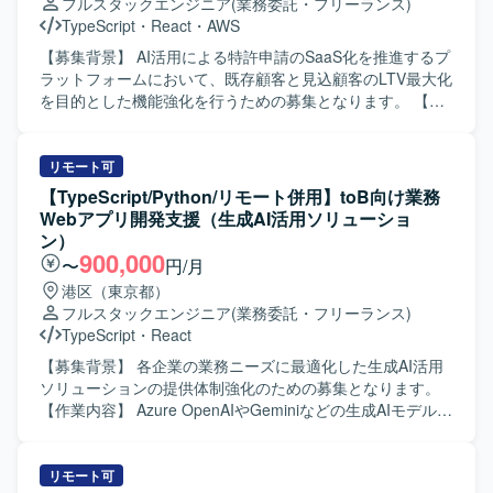
フルスタックエンジニア
(業務委託・フリーランス)
に対するアーキテクチャ選定やプロトタイピング、コード
TypeScript
・
React
・
AWS
レビューやCI/CD改善を通じた品質・生産性向上にも携わっ
ていただきます。 【求める人物像】 プロダクト全体のアー
【募集背景】 AI活用による特許申請のSaaS化を推進するプ
キテクチャや技術選定に主体的に関わりながら、チームメ
ラットフォームにおいて、既存顧客と見込顧客のLTV最大化
ンバーと協力して開発を推進できる方を求めております。
を目的とした機能強化を行うための募集となります。 【作
新しい技術やAIツールの活用に前向きで、技術的不確実性
業内容】 特許申請支援AIサービスの既存プラットフォーム
の高い領域にも意欲的に取り組み、関係者とのコミュニケ
に対して、新機能の設計・実装・テストを担当いただきま
ーションを通じて合意形成やチームビルディングができる
す。 SaaSシステムとして顧客ごとのデータが相互に混在・
リモート可
方が望ましいです。 【ポジションの魅力】 3Dデータ処理と
流出しないよう配慮した設計や、安定稼働を前提とした高
【TypeScript/Python/リモート併用】toB向け業務
AIアルゴリズムを組み合わせた先進的なプロダクトにおい
品質な実装を行っていただきます。 AI駆動開発環境および
Webアプリ開発支援（生成AI活用ソリューショ
て、フロントエンドからバックエンド、MLOpsまで幅広い
プロジェクト管理ツールを活用しながら、SEとして自走的
ン）
領域に関わることができます。プロダクトのコアとなる機
にタスクを推進いただきます。 【求める人物像】 AIコーデ
900,000
〜
円/月
能開発と技術選定に深く関与しながら、テックリードとし
ィングツールを積極的に活用しながらも、生成物の品質を
港区（東京都）
て開発プロセスや品質向上にも影響力を発揮できる環境で
自らレビューし、改善を回せる方を求めています。 要件を
フルスタックエンジニア
(業務委託・フリーランス)
す。 【開発環境】 Python, React, TypeScript, GCP を中心
構造的に整理し、AIへの指示内容を自ら工夫できる方や、
TypeScript
・
React
としたクラウドネイティブな開発環境となっております。
変化のある環境でも主体的にタスクを進められる方がフィ
ットします。 【ポジションの魅力】 AI駆動開発を中核に据
【募集背景】 各企業の業務ニーズに最適化した生成AI活用
えた開発プロセスを経験でき、LLMや各種AIツールを用い
ソリューションの提供体制強化のための募集となります。
た最新の開発スタイルに携わることができます。 特許申請
【作業内容】 Azure OpenAIやGeminiなどの生成AIモデルを
という専門領域のナレッジとSaaS開発の知見を同時に習得
基盤とした、多数のプリセットプロンプトを備える非チャ
できる環境となっております。 【開発環境】 AIコーディン
ット形式の業務Webアプリケーションの開発・提供に携わ
グツール（Cursor / Codex / Claude Code 等）、Docker、
っていただきます。 各企業の業務ニーズに最適化したWeb
リモート可