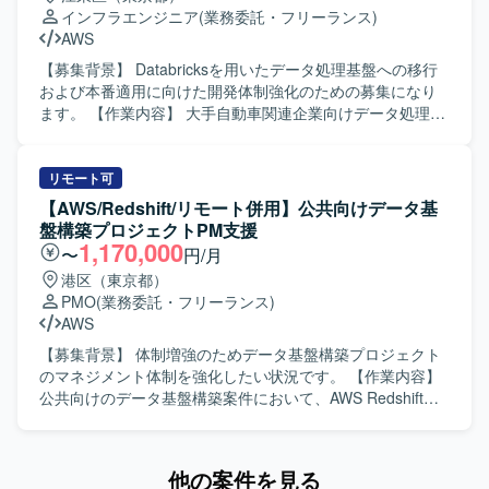
AWSの各種マネージドサービスを幅広く活用した統合基盤
長期ロードマップの策定を実施していただきます。 ・複数
インフラエンジニア
(業務委託・フリーランス)
の構築に携わることができ、インフラ設計から自動化、監
ベンダーの調整、仕様整理、進行管理などのベンダーコン
AWS
視運用まで一貫した経験を積むことができます。 既存環境
トロールを担っていただきます。 体制としては約10名規模
を踏まえたPhase2構築となるため、モダナイズや高度化に
で、提案から設計・構築までの一連の上流工程を担当いた
【募集背景】 Databricksを用いたデータ処理基盤への移行
関する知見を深めながら、クラウド基盤エンジニアとして
します。 【求める人物像】 インフラ全般（ネットワーク／
および本番適用に向けた開発体制強化のための募集になり
のスキルを強化できる環境です。 【開発環境】 AWSを中心
サーバー／端末）に対する理解を持ち、設計ドキュメント
ます。 【作業内容】 大手自動車関連企業向けデータ処理基
としたクラウド環境上で、EC2、RDS Oracle、ALB、
を読み解きながら主体的に次の打ち手を検討できる方を求
盤において、Databricksを用いた設計・構築をご担当いただ
AutoScaling、CloudFront、WAF、Lambda、Cognito、
めております。複数ベンダーが関与する環境においても、
きます。 既存のSnowflakeベースのシステムで満たせてい
Secrets Manager、CloudWatch、S3、Route53などのサー
関係者と円滑にコミュニケーションを取りながら、ベンダ
なかった要件をDatabricksで実現するため、本番適用に向け
リモート可
ビスを利用して構築を行います。 CI/CDには
ーコントロールや進行管理をリードしていただける方が望
た運用設計およびインフラ基盤構築を行っていただきま
【AWS/Redshift/リモート併用】公共向けデータ基
CodePipeline、CodeBuild、CodeDeployを用い、インフラ
ましいです。公共・官公庁領域での更改経験を活かしつ
す。 具体的には、各サービス開発者に対するDatabricks移
盤構築プロジェクトPM支援
の自動化および監視運用の仕組みを整備します。
つ、上流視点と現場調整力の両方を発揮していただける方
行に向けた支援や各種調整、Databricks環境での運用設計お
1,170,000
〜
円/月
を歓迎いたします。 【ポジションの魅力】 公共・官公庁向
よび運用手順書の作成、AWSおよびTerraform等を用いたイ
港区（東京都）
けの大規模インフラ更改プロジェクトにおいて、提案から
ンフラ基盤環境の構築などを実施していただきます。 【求
PMO
(業務委託・フリーランス)
設計・構築まで一連の上流工程に深く関与できるポジショ
める人物像】 関係部署や開発者とのコミュニケーションを
AWS
ンです。ネットワークとサーバー双方の知見を活かしなが
円滑に行いながら、主体的に課題整理と調整を進めていた
ら、中長期ロードマップ策定や入札・提案対応、ベンダー
だける方を求めております。 【ポジションの魅力】
【募集背景】 体制増強のためデータ基盤構築プロジェクト
コントロールなど、上流寄りの経験を幅広く積むことがで
Databricksを中心とした最新のデータ処理基盤の設計・構築
のマネジメント体制を強化したい状況です。 【作業内容】
きます。複数ベンダーが関与する環境での推進役として、
に携わることができ、大規模分散処理基盤の知見を深める
公共向けのデータ基盤構築案件において、AWS Redshiftを
インフラ上流エンジニアとしてのキャリアをさらに強化で
ことができます。 また、運用設計からインフラ構築まで一
用いたデータレイク構築プロジェクトのPM代理・補佐とし
きる環境です。 【開発環境】 公共・官公庁向け大規模イン
連の工程に関わることで、クラウドデータ基盤エンジニア
てマネジメントを行っていただきます。データレイク構
フラ環境（ネットワーク／サーバー／端末）を対象とした
としてのスキルを幅広く磨いていただけます。 【開発環
築、ETLツールやパイプライン構築、パフォーマンスの最適
他の案件を見る
設計・構築および更改プロジェクトとなります。ネットワ
境】 Databricks, AWS, Terraform などを用いたデータ処理
化などデータ基盤関連の設計フェーズにおける体制マネジ