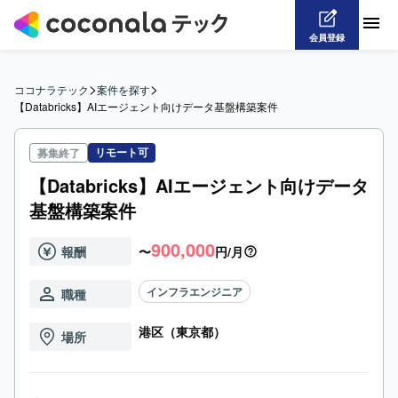
会員登録
>
>
ココナラテック
案件を探す
【Databricks】AIエージェント向けデータ基盤構築案件
リモート可
募集終了
【Databricks】AIエージェント向けデータ
基盤構築案件
900,000
報酬
〜
円/月
インフラエンジニア
職種
港区（東京都）
場所