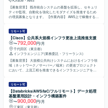
Oracle
・
AWS
ます。また、周囲と適切にコミュニケーションをとりなが
ら抽象的な課題を整理し、解決に導くスタンスをお持ちの
【募集背景】 既存統合システムの基盤を拡張し、セキュリ
方が望ましいです。 【ポジションの魅力】 大手HR事業の
ティや監視、自動化を強化したモダナイズを推進するため
データ分析・活用プロジェクトに参画し、クラウドDWHや
の増員募集となります。 【作業内容】 AWS上で稼働する統
最新のデータ基盤技術を用いたデータマート開発に携わる
合システム向けに、DevおよびProd環境を対象としたクラ
ことができます。多様なデータソースを扱う環境で、大量
ウド基盤の設計および構築を行っていただきます。 既存
データのハンドリングやワークフロー構築を通じて、デー
Phase1環境をベースに、Phase2としてセキュリティ、監
リモート可
タエンジニアとしての専門性を高めることができるポジシ
視、認証、配信機能を含む追加基盤を整備していただきま
【Cisco】公共系大規模インフラ更改上流推進支援
ョンです。 【開発環境】 インフラはAzureをメインに、
す。 具体的には、VPCやサブネット、ルート設計、EC2や
792,000
〜
円/月
AWSやGoogle Cloudを利用しております。データベースと
ALB、AutoScaling、RDS Oracleの構築、CloudFrontや
千代田区（東京都）
してAzure Databricks、Amazon Redshift、BigQueryを使用
WAF、Cognito、Secrets Manager、CloudWatchなどの各種
インフラエンジニア
(業務委託・フリーランス)
し、ワークフローにはAirflowおよびdbtを採用しておりま
マネージドサービスの設計や構築を実施していただきま
す。コミュニケーションにはOutlook、Teams、Slack、
す。 また、CodePipeline、CodeBuild、CodeDeployを用い
【募集背景】 大規模公共向けシステムにおけるインフラ領
Backlogを利用しております。
たCI/CDパイプラインの構築や、自動化および監視運用の仕
域（ネットワーク／サーバー／端末）の更改プロジェクト
組み構築、VPC Peering接続対応、各種試験や移行対応にも
において、上流工程を推進できるインフラエンジニアを求
携わっていただきます。 【求める人物像】 主体的に設計や
めております。 【作業内容】 大規模公共向けシステムのイ
構築を推進し、自ら課題を抽出しながら改善に取り組める
ンフラ領域（ネットワーク／サーバー／端末）更改を、エ
方を求めています。 チームメンバーと連携しながらコミュ
ンド側のSEと協働しながら上流で推進していただきます。
リモート可
ニケーションを取り、共通認識を持って作業を進められる
・ネットワーク／サーバー／端末を中心とした更改提案の
【Databricks/AWS/IaC/フルリモート】データ処理
方を想定しています。 AWSのベストプラクティスを意識し
上流対応（入札／公開提案を含みます） ・設計ドキュメン
基盤運用設計・インフラ構築案件
ながら、品質とセキュリティを両立した基盤構築に取り組
トのレビューと、それに基づく次アクションの主体的な検
900,000
〜
円/月
んでいただける方が望ましいです。 【ポジションの魅力】
討・推進を行っていただきます。 ・エンドSEと連携した中
江東区（東京都）