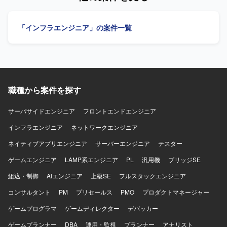
ークはL2〜L4レイヤを中心とした構成で、RFP対応など提
基盤およびインフラ基盤構成になります。
メントや顧客折衝を担当していただきます。 【求める人物
案フェーズから関与していただきます。
像】 公共系プロジェクトの特性を理解し、ステークホルダ
「インフラエンジニア」の案件一覧
ーとの調整を主体的かつ円滑に進めていただける方を求め
ています。技術内容を踏まえつつも、プロジェクト全体を
俯瞰してリスクや課題を整理し、関係者と協調しながら推
進いただける方が望ましいです。 【ポジションの魅力】 公
共向けの大規模データ基盤構築に上流から関わることがで
き、データレイクや最新のデータ分析基盤の知見を活かし
職種から案件を探す
ながらPM領域の経験を深めていただけます。PM代理とし
て裁量を持ってプロジェクトマネジメントに携わることが
できる環境です。 【開発環境】 AWS上でのデータレイクお
サーバサイドエンジニア
フロントエンドエンジニア
よびデータ分析基盤（Redshift、ETLツール、パイプライン
インフラエンジニア
ネットワークエンジニア
など）を用いた環境を想定しています。
ネイティブアプリエンジニア
サーバーエンジニア
テスター
ゲームエンジニア
LAMP系エンジニア
PL
汎用機
ブリッジSE
組込・制御
AIエンジニア
上級SE
フルスタックエンジニア
コンサルタント
PM
プリセールス
PMO
プロダクトマネージャー
ゲームプログラマ
ゲームディレクター
デバッカー
ゲームプランナー
DBA
運用・監視
プランナー
アナリスト