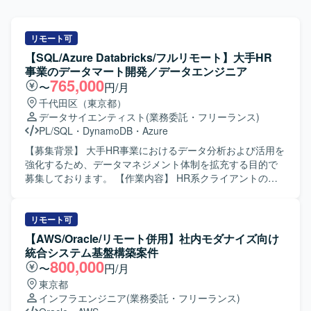
リモート可
【SQL/Azure Databricks/フルリモート】大手HR
事業のデータマート開発／データエンジニア
765,000
〜
円/月
千代田区（東京都）
データサイエンティスト
(業務委託・フリーランス)
PL/SQL
・
DynamoDB
・
Azure
【募集背景】 大手HR事業におけるデータ分析および活用を
強化するため、データマネジメント体制を拡充する目的で
募集しております。 【作業内容】 HR系クライアントのデ
ータマネジメント部署において、データマートの開発業務
を担当いただきます。具体的には、分析用データ基盤およ
びワークフローの開発・保守運用、データマートの開発・
リモート可
保守運用、データに関わる各種調査などを実施していただ
【AWS/Oracle/リモート併用】社内モダナイズ向け
きます。データエンジニアとしてデータマート開発実装を
統合システム基盤構築案件
メインにご担当いただきつつ、データ要件の定義や必要に
800,000
〜
円/月
応じた調査業務も一部お任せいたします。 【求める人物
東京都
像】 自らドメイン知識などの情報収集を行い、主体的にデ
インフラエンジニア
(業務委託・フリーランス)
ータエンジニアとしての業務を推進できる方を求めており