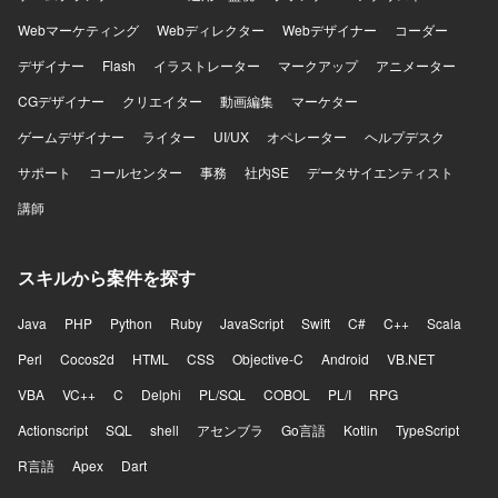
Webマーケティング
Webディレクター
Webデザイナー
コーダー
デザイナー
Flash
イラストレーター
マークアップ
アニメーター
CGデザイナー
クリエイター
動画編集
マーケター
ゲームデザイナー
ライター
UI/UX
オペレーター
ヘルプデスク
サポート
コールセンター
事務
社内SE
データサイエンティスト
講師
スキルから案件を探す
Java
PHP
Python
Ruby
JavaScript
Swift
C#
C++
Scala
Perl
Cocos2d
HTML
CSS
Objective-C
Android
VB.NET
VBA
VC++
C
Delphi
PL/SQL
COBOL
PL/I
RPG
Actionscript
SQL
shell
アセンブラ
Go言語
Kotlin
TypeScript
R言語
Apex
Dart