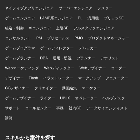
Active Directory/Azure ADなどの認証基盤、DNS/DHCP/フ
ネイティブアプリエンジニア
サーバーエンジニア
テスター
ァイルサーバなどの基盤システムを取り扱う環境となって
おります。
ゲームエンジニア
LAMP系エンジニア
PL
汎用機
ブリッジSE
組込・制御
AIエンジニア
上級SE
フルスタックエンジニア
コンサルタント
PM
プリセールス
PMO
プロダクトマネージャー
ゲームプログラマ
ゲームディレクター
デバッカー
ゲームプランナー
DBA
運用・監視
プランナー
アナリスト
Webマーケティング
Webディレクター
Webデザイナー
コーダー
デザイナー
Flash
イラストレーター
マークアップ
アニメーター
CGデザイナー
クリエイター
動画編集
マーケター
ゲームデザイナー
ライター
UI/UX
オペレーター
ヘルプデスク
サポート
コールセンター
事務
社内SE
データサイエンティスト
講師
スキルから案件を探す