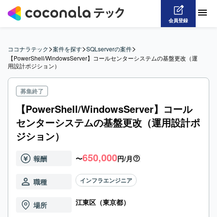
会員登録
>
>
>
ココナラテック
案件を探す
SQLserverの案件
【PowerShell/WindowsServer】コールセンターシステムの基盤更改（運
用設計ポジション）
募集終了
【PowerShell/WindowsServer】コール
センターシステムの基盤更改（運用設計ポ
ジション）
650,000
報酬
〜
円/月
インフラエンジニア
職種
江東区（東京都）
場所