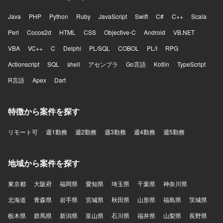
Java
PHP
Python
Ruby
JavaScript
Swift
C#
C++
Scala
Perl
Cocos2d
HTML
CSS
Objective-C
Android
VB.NET
VBA
VC++
C
Delphi
PL/SQL
COBOL
PL/I
RPG
Actionscript
SQL
shell
アセンブラ
Go言語
Kotlin
TypeScript
R言語
Apex
Dart
特徴から案件を探す
リモート可
週1勤務
週2勤務
週3勤務
週4勤務
週5勤務
地域から案件を探す
東京都
大阪府
福岡県
愛知県
埼玉県
千葉県
神奈川県
北海道
青森県
岩手県
宮城県
秋田県
山形県
福島県
茨城県
栃木県
群馬県
新潟県
富山県
石川県
福井県
山梨県
長野県