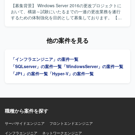
ていただけます。OSバージョンアップと震災リスク分散を
ます。 DNS/DHCP/ファイルサーバなどの基盤システム刷新
【募集背景】 Windows Server 2016の更改プロジェクトに
同時に推進するため、インフラ更改およびBCP観点の知見
に携わっていただきます。 ファイアウォール、アクセス制
おいて、構築～試験にいたるまでの一連の更改業務を遂行
も獲得できるポジションです。 【開発環境】 MCM（旧
御、脆弱性対応などのセキュリティ対策の維持・強化を行
するための体制強化を目的として募集しております。 【作
SCCM）、Windows Server 2016/2019/2022、Active
っていただきます。 ベンダーコントロール、要件定義、進
業内容】 Windows Server 2016の更改プロジェクトに参画
Directory、クラウド環境（Microsoft Entra ID、Azure VM、
捗管理などのマネジメント業務を行っていただきます。 社
し、10月から開始される構築工程から試験工程までの一連
AWSなど）を中心としたインフラ環境となります。
内SEチームのメンバー管理および業務推進を行っていただ
の更改業務をご担当いただきます。現行システム環境を踏
他の案件を見る
きます。 【求める人物像】 インフラ全般に幅広く携わるこ
まえたサーバの設計・構築や、更改に伴う各種設定変更、
とに意欲があり、サーバやネットワークの要件定義から設
動作検証や試験実施などを行っていただきます。 【求める
計・構築まで主体的に推進いただける方を求めておりま
人物像】 サーバ更改プロジェクトにおいて主体的に業務を
「インフラエンジニア」の案件一覧
す。 ベンダーや業務部門とのコミュニケーションを円滑に
進めていただける方を求めております。関係者と連携しな
行い、状況に応じて柔軟に調整・判断できる方を歓迎いた
がら課題整理や調整を行い、安定したシステム稼働に向け
「SQLserver」の案件一覧
「WindowsServer」の案件一覧
します。 社内関係者と協力しながら、安定したシステム運
て責任感を持って取り組んでいただける方が望ましいで
「JP1」の案件一覧
「Hyper-V」の案件一覧
用と継続的な改善に取り組んでいただける方を想定してお
す。 【ポジションの魅力】 Windows Serverを中心とした
ります。 【ポジションの魅力】 サーバ、ネットワーク、仮
インフラ構築から試験までの工程を一貫してご担当いただ
想基盤、認証基盤などインフラ全般を横断して担当できる
けますので、更改案件における実務経験を幅広く積むこと
ため、幅広い技術経験を積むことができます。 工場ネット
ができます。現行システム環境に関する各種プロダクトに
ワークを含む製造業のインフラに関わることで、現場に近
触れながら、インフラエンジニアとしてのスキル向上が期
い視点での基盤設計や改善に携わることができます。 社内
待できるポジションです。 【開発環境】 OS：Windows
職種から案件を探す
SEチームの一員として、マネジメントや業務推進にも関わ
Server 運用・監視：JP1（Base、AJS3、PFM、NETM）
ることで、上流工程やリーダーシップの経験を高めること
セキュリティ：ESET DB：SQL Server ファイル転送：
サーバサイドエンジニア
フロントエンドエンジニア
ができます。 【開発環境】 Windows/Linuxサーバを中心と
HULFT バックアップ：Windows標準、TSM
したインフラ環境にて、VMware/Hyper-Vによる仮想基盤や
インフラエンジニア
ネットワークエンジニア