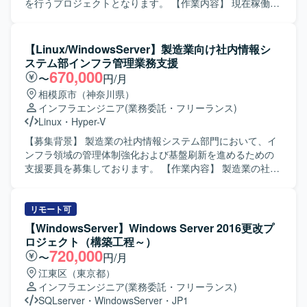
ことができます。 また、運用設計からインフラ構築まで一
を行うプロジェクトとなります。 【作業内容】 現在稼働し
連の工程に関わることで、クラウドデータ基盤エンジニア
ているMCMサーバ群について、Windows Server 2022への
としてのスキルを幅広く磨いていただけます。 【開発環
移行・再構築を実施いたします。対象となるプライマリ、
境】 Databricks, AWS, Terraform などを用いたデータ処理
更新同期、管理配布、配布サイトサーバ等のインフラ再構
【Linux/WindowsServer】製造業向け社内情報シ
基盤およびインフラ基盤構成になります。
築およびバージョンアップを行います。 また、現行のCAS
ステム部インフラ管理業務支援
配下構成を撤去し、国内や海外拠点を含む各サイトをスタ
670,000
〜
円/月
ンドアロン構成へ移行・最適化するための手順検証および
相模原市（神奈川県）
実施を行います。各種スクリプト、タスクシーケンス、ド
インフラエンジニア
(業務委託・フリーランス)
ライバー、キッティングメディア等のコンテンツ移行と、
Linux
・
Hyper-V
検証機を用いた動作確認も担当いただきます。 さらに、基
本設計、詳細設計、移行計画、構築・運用手順書、各サイ
【募集背景】 製造業の社内情報システム部門において、イ
トのプライマリサーバ破損時を想定したリストア手順書な
ンフラ領域の管理体制強化および基盤刷新を進めるための
ど、インフラ移行に関する各種ドキュメントの作成を行い
支援要員を募集しております。 【作業内容】 製造業の社内
ます。中国担当チーム向けの手順書作成および日本語によ
情報システム部にて、インフラ領域全般の管理業務をご担
る説明会実施など、グローバルチームとの連携支援も含ま
当いただきます。 情報システムおよび情報インフラの構築
れます。 【求める人物像】 インフラ構成を自ら把握しなが
業務に携わっていただきます。 運用・保守に関する管理業
リモート可
ら、計画立案から手順化、検証、ドキュメント整備まで一
務を行っていただきます。 Windows/Linuxサーバの構築お
【WindowsServer】Windows Server 2016更改プ
貫して遂行できる方を求めております。関係者と連携しな
よび保守を行っていただきます。 無線LAN、WAN、VPNな
ロジェクト（構築工程～）
がら、複数拠点にまたがる環境の調整や改善提案を主体的
どを含むネットワークの構築および保守をご対応いただき
720,000
〜
円/月
に進めていただける方が望ましいです。 【ポジションの魅
ます。 L2/L3、VLAN、冗長化、工場LANなどのネットワー
江東区（東京都）
力】 グローバルに展開する大規模MCM環境を対象としたプ
ク設計をご担当いただきます。 VMware/Hyper-Vを用いた
インフラエンジニア
(業務委託・フリーランス)
ロジェクトに参画でき、Windows ServerやMCMを中心とし
仮想基盤の設計構築を行っていただきます。 Active
SQLserver
・
WindowsServer
・
JP1
たエンタープライズインフラの設計・移行ノウハウを深め
DirectoryやAzure ADなどの認証基盤設計をご担当いただき