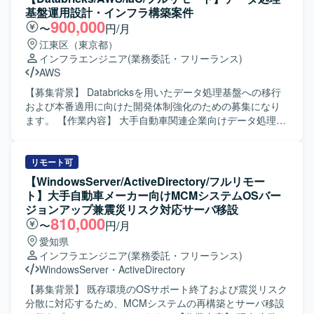
日のシフト体制の中で、手順に基づいた定常運用や各種記
基盤運用設計・インフラ構築案件
録・報告作業も実施していただきます。 【求める人物像】
900,000
〜
円/月
金融機関向けシステムの特性を理解し、慎重かつ正確に作
江東区（東京都）
業できる方を求めております。マニュアルや手順書に沿っ
インフラエンジニア
(業務委託・フリーランス)
た作業だけでなく、現場の状況に応じて柔軟に対応し、関
AWS
係者と円滑にコミュニケーションを取りながら運用を進め
ていただける方が望ましいです。 【ポジションの魅力】 大
【募集背景】 Databricksを用いたデータ処理基盤への移行
規模な銀行向け仮想基盤の運用に携わることで、VMwareを
および本番適用に向けた開発体制強化のための募集になり
中心とした仮想化技術やサーバ運用に関する実践的な経験
ます。 【作業内容】 大手自動車関連企業向けデータ処理基
を積むことができます。24時間365日の運用現場での障害対
盤において、Databricksを用いた設計・構築をご担当いただ
応や改善活動を通じて、インフラ運用全般のスキルを広く
きます。 既存のSnowflakeベースのシステムで満たせてい
身につけていただけます。 【開発環境】 VMwareを利用し
なかった要件をDatabricksで実現するため、本番適用に向け
リモート可
た仮想基盤上で、WindowsおよびLinuxサーバが稼働してい
た運用設計およびインフラ基盤構築を行っていただきま
【WindowsServer/ActiveDirectory/フルリモー
る環境での運用支援となります。
す。 具体的には、各サービス開発者に対するDatabricks移
ト】大手自動車メーカー向けMCMシステムOSバー
行に向けた支援や各種調整、Databricks環境での運用設計お
ジョンアップ兼震災リスク対応サーバ移設
よび運用手順書の作成、AWSおよびTerraform等を用いたイ
810,000
〜
円/月
ンフラ基盤環境の構築などを実施していただきます。 【求
愛知県
める人物像】 関係部署や開発者とのコミュニケーションを
インフラエンジニア
(業務委託・フリーランス)
円滑に行いながら、主体的に課題整理と調整を進めていた
WindowsServer
・
ActiveDirectory
だける方を求めております。 【ポジションの魅力】
Databricksを中心とした最新のデータ処理基盤の設計・構築
【募集背景】 既存環境のOSサポート終了および震災リスク
に携わることができ、大規模分散処理基盤の知見を深める
分散に対応するため、MCMシステムの再構築とサーバ移設