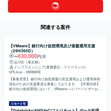
関連する案件
【VMware】銀行向け仮想環境及び基盤運用支援
（24H/365D）
630,000
〜
円/月
品川区（東京都）
インフラエンジニア
(業務委託・フリーランス)
Linux
・
VMWARE
【募集背景】 銀行向け仮想基盤の安定運用および運用体制
強化のための支援要員を募集しております。 【作業内容】
銀行向け仮想環境において、VMwareハイパーバイザーおよ
び仮想サーバの運用支援を行っていただきます。具体的に
は、仮想リソースの変更作業、障害発生時の一次・二次対
応、WindowsおよびLinuxサーバに対するバックアップ作業
リモート可
や復旧対応などを担当していただきます。また、24時間365
【Databricks/AWS/IaC/フルリモート】データ処理