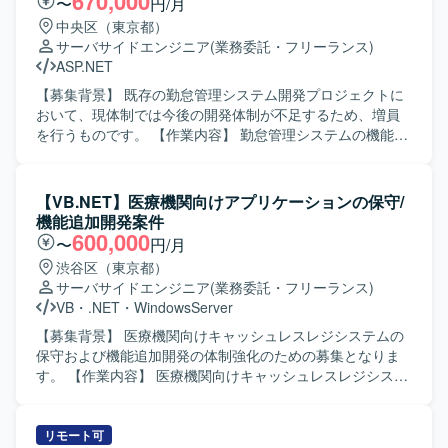
670,000
〜
円/月
中央区（東京都）
サーバサイドエンジニア
(業務委託・フリーランス)
ASP.NET
【募集背景】 既存の勤怠管理システム開発プロジェクトに
おいて、現体制では今後の開発体制が不足するため、増員
を行うものです。 【作業内容】 勤怠管理システムの機能追
加および改修において、基本設計から単体テストまでの一
連の工程を担当していただきます。VB.NETおよびASP.NET
を用いたWebアプリケーション開発を行い、SQLを用いた
【VB.NET】医療機関向けアプリケーションの保守/
データベース連携やクエリ作成も実施していただきます。
機能追加開発案件
既存機能の仕様把握や改修内容の整理、レビュー対応など
600,000
〜
円/月
も行っていただきます。 【求める人物像】 開発メンバーや
渋谷区（東京都）
関係者と能動的にコミュニケーションを取りながら、自ら
サーバサイドエンジニア
(業務委託・フリーランス)
課題を発見し改善提案ができる方を求めております。既存
VB
・
.NET
・
WindowsServer
システムの仕様をキャッチアップしつつ、品質と効率の両
立を意識して開発を進められる方が望ましいです。 【ポジ
【募集背景】 医療機関向けキャッシュレスレジシステムの
ションの魅力】 業務系Webアプリケーション開発におい
保守および機能追加開発の体制強化のための募集となりま
て、基本設計から単体テストまで一貫して携わることがで
す。 【作業内容】 医療機関向けキャッシュレスレジシステ
きるため、上流から下流までの開発経験を積むことができ
ムにおけるWindowsアプリケーション（VB.NET）の保守お
ます。既存システムの継続開発案件のため、ドメイン知識
よび機能追加開発を行っていただきます。具体的には、既
を深めながら中長期的に関わることができる点も魅力で
存機能の改修、障害対応、要望に基づく新機能の設計・実
リモート可