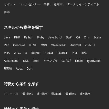
サポート
コールセンター
事務
社内SE
データサイエンティスト
講師
スキルから案件を探す
Java
PHP
Python
Ruby
JavaScript
Swift
C#
C++
Scala
Perl
Cocos2d
HTML
CSS
Objective-C
Android
VB.NET
VBA
VC++
C
Delphi
PL/SQL
COBOL
PL/I
RPG
Actionscript
SQL
shell
アセンブラ
Go言語
Kotlin
TypeScript
R言語
Apex
Dart
特徴から案件を探す
リモート可
週1勤務
週2勤務
週3勤務
週4勤務
週5勤務
地域から案件を探す