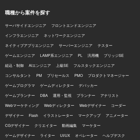
職種から案件を探す
サーバサイドエンジニア
フロントエンドエンジニア
インフラエンジニア
ネットワークエンジニア
ネイティブアプリエンジニア
サーバーエンジニア
テスター
ゲームエンジニア
LAMP系エンジニア
PL
汎用機
ブリッジSE
組込・制御
AIエンジニア
上級SE
フルスタックエンジニア
コンサルタント
PM
プリセールス
PMO
プロダクトマネージャー
ゲームプログラマ
ゲームディレクター
デバッカー
ゲームプランナー
DBA
運用・監視
プランナー
アナリスト
Webマーケティング
Webディレクター
Webデザイナー
コーダー
デザイナー
Flash
イラストレーター
マークアップ
アニメーター
CGデザイナー
クリエイター
動画編集
マーケター
ゲームデザイナー
ライター
UI/UX
オペレーター
ヘルプデスク