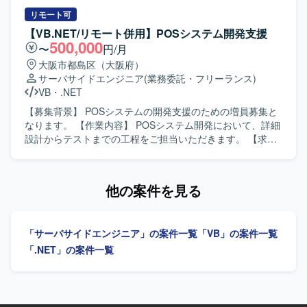
開発および SQL を用いたデータベース連携開発が中心とな
計書作成などのドキュメント整備を実施していただきま
る環境です。
す。レガシー環境で稼働しているシステムの保守・改善も
リモート可
行っていただきます。 【求める人物像】 レガシー環境に抵
【VB.NET/リモート併用】POSシステム開発支援
抗がなく、既存システムの仕様把握やソース解析を粘り強
500,000
〜
円/月
く行っていただける方を求めています。ドキュメント作成
大阪市都島区（大阪府）
を丁寧に行い、周囲とコミュニケーションを取りながら保
サーバサイドエンジニア
(業務委託・フリーランス)
守作業を進められる方が望ましいです。 【ポジションの魅
VB
・
.NET
力】 複数のデータベースやメインフレームを含むレガシー
環境の保守を通じて、既存システムの構造理解やソース解
【募集背景】 POSシステムの開発支援のための増員募集と
析スキルを高めることができます。リバースエンジニアリ
なります。 【作業内容】 POSシステム開発において、詳細
ングや設計書整備の経験を積むことで、保守・改修系プロ
設計からテストまでの工程をご担当いただきます。 【求め
ジェクトでの市場価値向上が期待できます。 【開発環境】
る人物像】 POSシステムの特性を理解し、シーケンスなど
DB：Oracle／Sybase／SQL Server 2013、メインフレー
通信周りの知識を活かして主体的に開発に取り組んでいた
ム：IBM i／DB2、サーバー：Windows Server（NT4.0、
だける方を求めております。 【ポジションの魅力】 POSシ
他の案件を見る
2003、2012）／Linux などの環境で稼働する業務系社内シ
ステムに関する知見を活かしつつ、詳細設計からテストま
ステムとなります。
で一連の工程に関わることができる案件です。 【開発環
境】 VB.NETを用いたPOSシステム開発環境となります。
「サーバサイドエンジニア」の案件一覧
「VB」の案件一覧
「.NET」の案件一覧