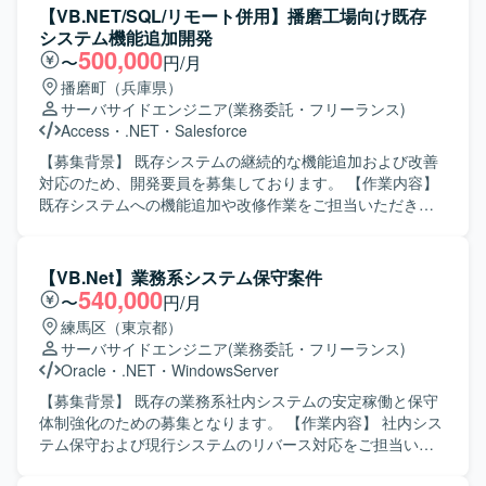
す。 【開発環境】 VB.NETおよびASP.NETを用いたWebア
装、APIを使用した外部システムとの連携機能の実装などを
【VB.NET/SQL/リモート併用】播磨工場向け既存
プリケーション開発環境上で、SQLを利用したデータベー
担当していただきます。また、AI（Claude）を活用した実
システム機能追加開発
ス連携を行います。
装検討やプロトタイピングなども行っていただきます。
500,000
〜
円/月
【求める人物像】 主体的に課題を発見し提案・推進できる
播磨町（兵庫県）
方を求めております。周囲と円滑にコミュニケーションを
サーバサイドエンジニア
(業務委託・フリーランス)
取りながら開発を進められる方、既存システムの仕様理解
Access
・
.NET
・
Salesforce
に粘り強く取り組める方にマッチするポジションです。
【ポジションの魅力】 医療機関向けのキャッシュレスレジ
【募集背景】 既存システムの継続的な機能追加および改善
システムという社会的意義の高いサービスに携わることが
対応のため、開発要員を募集しております。 【作業内容】
できます。既存システムの保守に加え、新機能の開発やAI
既存システムへの機能追加や改修作業をご担当いただきま
を用いた実装にも関わることができ、業務系Windowsアプ
す。設計内容の把握から実装、動作確認まで一連の開発工
リケーション開発やAI活用の経験を深めていただけます。
程をお任せいたします。関係者とコミュニケーションを取
【開発環境】 VB.NETを用いたWindowsアプリケーション
りながら、仕様調整や不具合修正にも対応いただきます。
【VB.Net】業務系システム保守案件
開発環境での作業となります。API連携を前提としたシステ
【求める人物像】 自立して業務を進められ、周囲と円滑に
540,000
〜
円/月
ム構成となっており、AIツールとしてClaudeを利用可能で
コミュニケーションを取りながら開発を進められる方を求
練馬区（東京都）
す。
めております。状況に応じて柔軟に対応し、既存システム
サーバサイドエンジニア
(業務委託・フリーランス)
の理解を深めながら着実に作業を進めていただける方が望
Oracle
・
.NET
・
WindowsServer
ましいです。 【ポジションの魅力】 既存システムの機能追
加・改修を通じて業務知識と開発スキルの双方を高めてい
【募集背景】 既存の業務系社内システムの安定稼働と保守
ただけます。長期的な参画が想定されており、システム全
体制強化のための募集となります。 【作業内容】 社内シス
体の構造理解を深めながら継続的に開発に携わることがで
テム保守および現行システムのリバース対応をご担当いた
きます。 【開発環境】 VB.NET を用いたアプリケーション
だきます。既存システムの引継ぎを行い、ソース解析や設