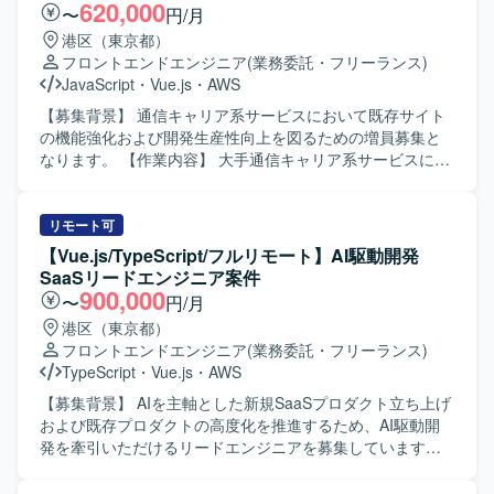
いただきます。 スキルやプロジェクト状況に応じて、基本
620,000
〜
円/月
設計や技術担当としての顧客ミーティング同席なども想定
港区（東京都）
しております。 【求める人物像】 品質への配慮と開発スピ
フロントエンドエンジニア
(業務委託・フリーランス)
ードのバランスを意識して取り組める方を求めておりま
JavaScript
・
Vue.js
・
AWS
す。 コミュニケーションを大切にし、課題に対して柔軟に
対応できる方を歓迎いたします。 プロジェクトの一員とし
【募集背景】 通信キャリア系サービスにおいて既存サイト
て主体性と責任感を持ち、業務を推進していただける方を
の機能強化および開発生産性向上を図るための増員募集と
想定しております。 新しい技術の習得や活用に前向きに取
なります。 【作業内容】 大手通信キャリア系サービスにお
り組める方にマッチする業務です。 【ポジションの魅力】
ける既存サイトの追加機能開発を担当していただきます。
動画配信領域におけるフロントエンド開発を通じて、SPAや
Vue.jsベースのフロントエンド実装に加え、GitHub Copilot
SSRなどのモダンなWeb技術を実践的に習得・強化してい
などのAI支援ツールを活用したAI駆動開発を行います。要件
リモート可
ただけます。 新規立ち上げから既存サービス拡大まで幅広
や依頼内容をプロンプトへ構造化し実装へつなげるほか、
【Vue.js/TypeScript/フルリモート】AI駆動開発
いフェーズに関わることで、設計から運用まで一連の経験
アジャイル開発体制の中で継続的なサービス改善、仕様整
SaaSリードエンジニア案件
を積むことができます。 技術担当として顧客と直接コミュ
理や技術的な提案、AI生成物のレビューおよび品質担保も
900,000
〜
円/月
ニケーションを取る機会もあり、技術力とビジネス理解の
行っていただきます。 【求める人物像】 AI支援ツールを積
港区（東京都）
双方を高められる環境です。 【開発環境】 MacBook Proが
極的に活用しながら、自ら学習・改善していける方を求め
フロントエンドエンジニア
(業務委託・フリーランス)
支給される環境で開発を行います。 JavaScript、React、
ています。アジャイルな開発スタイルに柔軟に対応でき、
TypeScript
・
Vue.js
・
AWS
TypeScript、Node.js、Expressを中心に、一部AWSを利用
関係者と円滑にコミュニケーションを取りながら主体的に
したサーバレスアーキテクチャなどを用いて開発を進めて
提案・推進いただける方が望ましいです。 【ポジションの
【募集背景】 AIを主軸とした新規SaaSプロダクト立ち上げ
まいります。
魅力】 AI駆動開発を前提とした環境で、最新のAI支援ツー
および既存プロダクトの高度化を推進するため、AI駆動開
ルを活用しながらフロントエンド開発に携わることができ
発を牽引いただけるリードエンジニアを募集しています。
ます。大規模な通信キャリア系サービスに関わることで、
【作業内容】 ・AWS上で稼働する既存SaaSプロダクトの設
サービス改善の効果を実感しやすく、アジャイル開発の経
計・実装・改善対応を行います。 ・フロントエンド（Vue3