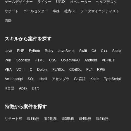
ゲームデザイナー
ライター
UI/UX
オペレーター
ヘルプデスク
サポート
コールセンター
事務
社内SE
データサイエンティスト
講師
スキルから案件を探す
Java
PHP
Python
Ruby
JavaScript
Swift
C#
C++
Scala
Perl
Cocos2d
HTML
CSS
Objective-C
Android
VB.NET
VBA
VC++
C
Delphi
PL/SQL
COBOL
PL/I
RPG
Actionscript
SQL
shell
アセンブラ
Go言語
Kotlin
TypeScript
R言語
Apex
Dart
特徴から案件を探す
リモート可
週1勤務
週2勤務
週3勤務
週4勤務
週5勤務