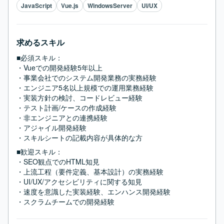
JavaScript
Vue.js
WindowsServer
UI/UX
求めるスキル
■必須スキル：
・Vueでの開発経験5年以上

・事業会社でのシステム開発業務の実務経験

・エンジニア5名以上規模での運用業務経験

・実装方針の検討、コードレビュー経験

・テスト計画/ケースの作成経験

・非エンジニアとの連携経験

・アジャイル開発経験

・スキルシートの記載内容が具体的な方
■歓迎スキル：
・SEO観点でのHTML知見

・上流工程（要件定義、基本設計）の実務経験

・UI/UX/アクセシビリティに関する知見

・速度を意識した実装経験、エンハンス開発経験

・スクラムチームでの開発経験