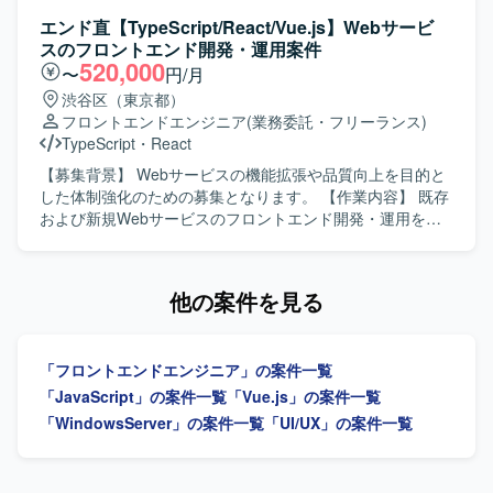
験をさらに深めることができます。 【開発環境】 Vue.js /
/ TypeScript）を中心に、バックエンド（Kotlin）まで横断し
エンド直【TypeScript/React/Vue.js】Webサービ
AWS / GitHub Copilot / Scrum（アジャイル）
た機能開発を実施します。 ・サービス仕様の設計および検
スのフロントエンド開発・運用案件
討を行い、要件の明確化から設計・実装・テストまで一貫
520,000
〜
円/月
して対応します。 ・インシデントや障害発生時の監視、原
渋谷区（東京都）
因調査および改善策の検討・実施を行います。 ・AIエージ
フロントエンドエンジニア
(業務委託・フリーランス)
ェントを前提とした開発フローの実践・改善を行い、チー
TypeScript
・
React
ムへの浸透を図ります。 ・PO・エンジニア・QAからなる
開発チームと協働し、週次で成果物を確認しながら開発を
【募集背景】 Webサービスの機能拡張や品質向上を目的と
推進します。 ・所属チーム担当領域における他部署との連
した体制強化のための募集となります。 【作業内容】 既存
携や技術的リードを担います。 【求める人物像】 SaaSプ
および新規Webサービスのフロントエンド開発・運用を担
ロダクトにおいて、フロントエンドの設計から実装、チー
当していただきます。HTML、CSS3、TypeScriptなどを用
ムの技術的牽引まで一貫して担ってこられた方を想定して
いて、要件整理から設計、実装、テスト、運用改善まで一
います。特定言語の専門家にとどまらず、AIを活用しなが
貫してご対応いただきます。1人称で主体的にタスクを進め
他の案件を見る
ら新しい技術スタックでも素早く立ち上げができる柔軟な
つつ、チームメンバーと連携しながら機能追加や改修、UI
思考をお持ちの方を求めています。フロントエンド技術に
改善などを行っていただきます。 【求める人物像】 新しい
精通しつつ、AI駆動開発のプラクティスを実務の中で磨い
技術や知識の習得に積極的で、自ら課題を見つけて提案・
「フロントエンドエンジニア」の案件一覧
ていきたい方にマッチします。 【ポジションの魅力】 AIを
改善に取り組んでいただける方を求めております。チーム
前提とした新規プロダクトを立ち上げ初期から手がけられ
内外とのコミュニケーションを大切にし、協調性を持って
「JavaScript」の案件一覧
「Vue.js」の案件一覧
る環境で、AI駆動開発を組織の中核能力として構築してい
開発を進められる方が望ましいです。 【ポジションの魅
「WindowsServer」の案件一覧
「UI/UX」の案件一覧
くフェーズに参画いただけます。Claude Code Max 20x プ
力】 フロントエンド領域において上流工程から一貫して携
ランなどの先進的なAIツールを活用しながら、フロントエ
わることができ、モダンな技術スタックを活用しながら
ンドを中心にバックエンドまで横断した技術選定やアーキ
Webサービス開発の経験を幅広く積むことができます。主