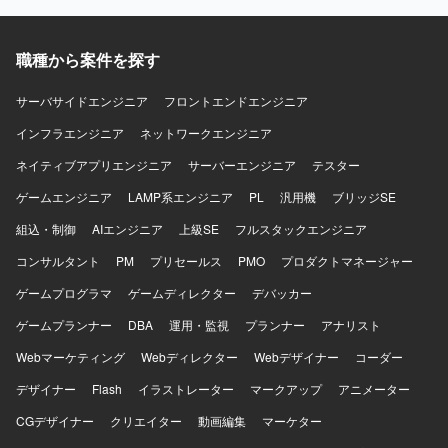
テクチャ設計に関わることができます。AIエージェントを
体的な提案や工夫が歓迎される環境のため、技術力と提案
前提とした開発フローの設計・実践を通じて、開発組織全
力の双方を高めていくことができます。 【開発環境】
体へのインパクトを発揮できるポジションです。 【開発環
HTML、CSS3、TypeScript、JavaScriptを中心としたフロン
職種から案件を探す
境】 ・フロントエンド：Vue3 / TypeScript ・サーバサイ
トエンド環境で、ReactやVueなどのフレームワークや各種
ド：Kotlin ・インフラ：AWS ・AI関連：AIエージェント、
CSS設計手法、CMSやテンプレートエンジン、CSSプリプ
サーバサイドエンジニア
フロントエンドエンジニア
AIコーディング支援ツール（Claude Code Max 20x プラン
ロセッサーなどを組み合わせたWebサービス開発を行って
等） ・開発プロセス：アジャイル／スクラムをベースとし
おります。
インフラエンジニア
ネットワークエンジニア
たチーム開発
ネイティブアプリエンジニア
サーバーエンジニア
テスター
ゲームエンジニア
LAMP系エンジニア
PL
汎用機
ブリッジSE
組込・制御
AIエンジニア
上級SE
フルスタックエンジニア
コンサルタント
PM
プリセールス
PMO
プロダクトマネージャー
ゲームプログラマ
ゲームディレクター
デバッカー
ゲームプランナー
DBA
運用・監視
プランナー
アナリスト
Webマーケティング
Webディレクター
Webデザイナー
コーダー
デザイナー
Flash
イラストレーター
マークアップ
アニメーター
CGデザイナー
クリエイター
動画編集
マーケター