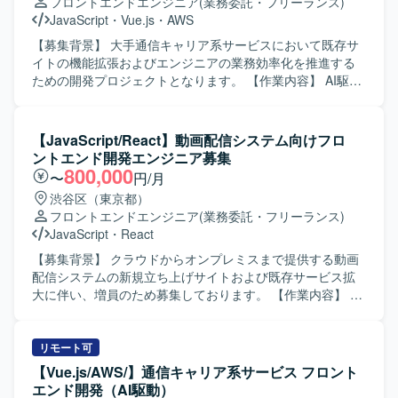
フロントエンドエンジニア
(業務委託・フリーランス)
JavaScript
・
Vue.js
・
AWS
【募集背景】 大手通信キャリア系サービスにおいて既存サ
イトの機能拡張およびエンジニアの業務効率化を推進する
ための開発プロジェクトとなります。 【作業内容】 AI駆動
環境下でのフロントエンド開発をご担当いただきます。具
体的には、GitHub Copilot等のAI支援ツールを活用した実
装、要件や依頼内容をプロンプトへ適切に落とし込み実装
【JavaScript/React】動画配信システム向けフロ
へつなげる業務、アジャイル開発体制での継続的なサービ
ントエンド開発エンジニア募集
ス改善、必要に応じた仕様整理および技術的な提案などを
800,000
〜
円/月
行っていただきます。 【求める人物像】 AI支援ツールを積
渋谷区（東京都）
極的に活用しながら開発を推進できる方、要望を適切に構
フロントエンドエンジニア
(業務委託・フリーランス)
造化しプロンプト設計に落とし込める方、長期的なプロジ
JavaScript
・
React
ェクトにおいて自走してタスクを進められる方を求めてお
ります。 【ポジションの魅力】 AI駆動開発環境やGitHub
【募集背景】 クラウドからオンプレミスまで提供する動画
Copilotなどの最新ツールを活用しながら開発できる点が魅
配信システムの新規立ち上げサイトおよび既存サービス拡
力です。通信キャリア系サービスという大規模なサービス
大に伴い、増員のため募集しております。 【作業内容】 動
に継続的に関わりながら、アジャイル体制のもとサービス
画配信システムに必要なフロントサイトのお客様向けカス
改善に取り組むことで、フロントエンド開発とAI活用の双
タマイズ開発をご担当いただきます。
方でスキルアップが期待できます。 【開発環境】 Vue.jsベ
HTML/CSS/JavaScript/Node.js/Reactを用いたSPAおよび
リモート可
ースのシステムを中心に、GitHub CopilotやAWSを利用した
SSRのWebサイト開発を行います。 詳細設計、製造、単体
【Vue.js/AWS/】通信キャリア系サービス フロント
アジャイル（Scrum）開発体制となります。
テスト、プロジェクトによっては保守・運用までをご対応
エンド開発（AI駆動）