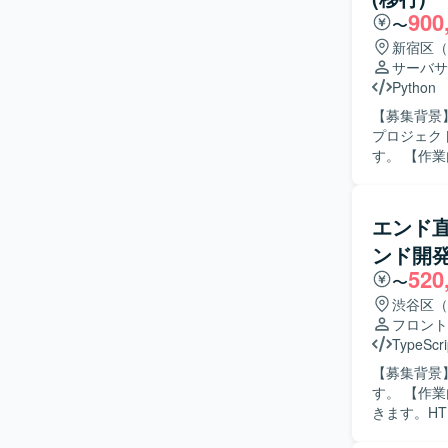
900
AWSを中
〜
アントとの
新宿区（
ことができるため
サーバサ
AWS La
Python
ております。
【募集背景】
ます。
プロジェク
す。 【作業内容】 ConfluenceからNotionへの社内ナレッジベース移行に伴う、データ移行スク
リプトの設
は、Confl
用いた移行先
エンド直【
像】 AP
ンド開
ッジの構造
520
【ポジショ
〜
とで、AP
渋谷区（
築に直接関
フロント
環境】 言語
TypeScri
にはGitH
【募集背景
す。 【作業内容】 既存および新規Webサービスのフロントエンド開発・運用を担当していただ
きます。HT
善まで一貫