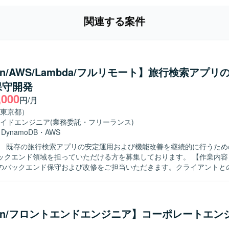
関連する案件
hon/AWS/Lambda/フルリモート】旅行検索アプリ
保守開発
,000
円/月
東京都）
イドエンジニア
(業務委託・フリーランス)
・
DynamoDB
・
AWS
】 既存の旅行検索アプリの安定運用および機能改善を継続的に行うため
エンド領域を担っていただける方を募集しております。 【作業内容】 既存旅行
のバックエンド保守および改修をご担当いただきます。クライアントと
し、要件や仕様の確認を行いながら、AWS LambdaやPythonを用いて
ていただきます。また、仕様調整の打ち合わせに参加し、要件を踏まえ
いただきます。 【求める人物像】 クライアントとのコミュニケーシ
ながら主体的に開発を進められる方を求めております。要件や仕様を正
hon/フロントエンドエンジニア】コーポレートエン
題を抽出して改善提案ができる方、チーム開発において協調性を持って
 【ポジションの魅力】 既存サービスの保守開発を通じて、