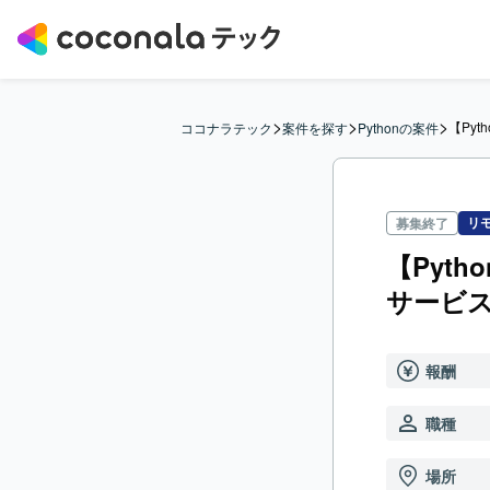
>
>
>
【Py
ココナラテック
案件を探す
Pythonの案件
リ
募集終了
【Pyt
サービ
報酬
職種
場所