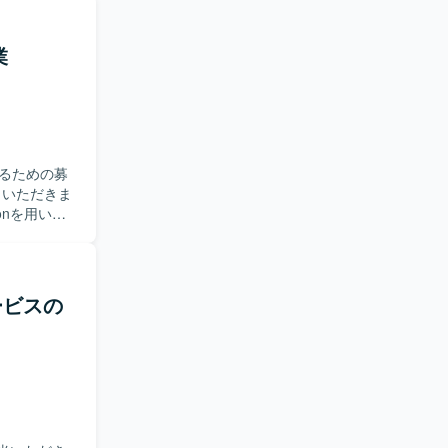
方を求めて
進められる
業
を幅広く積
の双方を高
MSやテンプ
っておりま
るための募
onを用いた
テナ環境を用
ト完了まで
サービスの
できます。詳
いていただ
コンテナとし