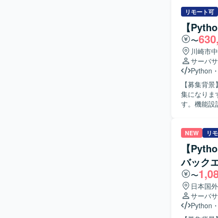
携しながら機能追
や知識の習
リモート可
おります。
【Pyt
方が望ましいです。 【ポジションの魅力】 フロント
630
〜
携わること
むことがで
川崎市中
めていくことができます。 【開発環境】 HTML、
サーバサ
フロントエン
Python
レートエン
【募集背景
す。
集になります。 【作業内容】 通信会社向けシステムの詳細設計以降
す。機能設
実装および
いた開発を行っていただきます。
と実装まで
NEW
リモ
責任を持ってやり切
【Pyth
システム開
バック
細設計から
1,0
けます。 【開発環境】 Python、Linux環境上での開発となり、REST API開発やFlask、
〜
OpenAP
日本国外
てKubern
サーバサ
Python