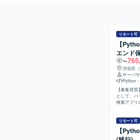
リモート可
【Pyt
エンド
765
〜
渋谷区（
サーバサ
Python
【募集背景
として、バック
検索アプリ
MTGに参加
正を実施し
装方針の検討にも関わって
リモート可
ョンを取り
【Pyt
し、自ら課
(移行)
方にご活躍いただける環境です。