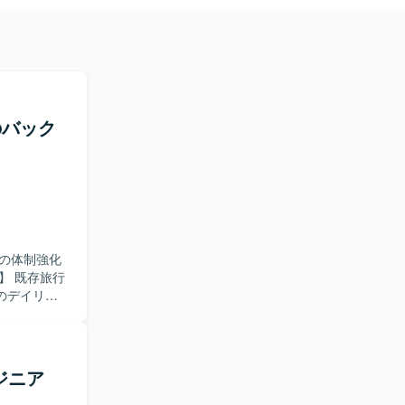
のバック
の体制強化
のデイリー
機能追加や修
た設計や実
確に理解
ジニア
取り組める