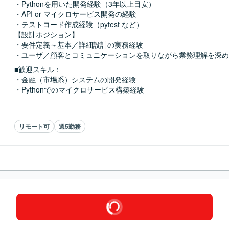
・Pythonを用いた開発経験（3年以上目安）

・API or マイクロサービス開発の経験

・テストコード作成経験（pytest など）

【設計ポジション】

・要件定義～基本／詳細設計の実務経験

・ユーザ／顧客とコミュニケーションを取りながら業務理解を深め
■歓迎スキル：
・金融（市場系）システムの開発経験

・Pythonでのマイクロサービス構築経験
リモート可
週5勤務