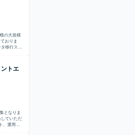
す。クライ
程に携わる
RDSを利用し
実装されてい
規模の大規模
しておりま
。具体的に
ion APIを
フロントエ
た、既存ナレ
します。
に携わるこ
ジ基盤の再構
【開発
ージョン管理
募集となりま
スト、運用改
メンバーと連