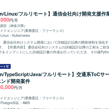
加や改修、UI改善などを行っていただきます。 【求める人物像】 新しい技術
得に積極的で、自ら課題を見つけて提案・改善に取り組んでいただける
チーム内外とのコミュニケーションを大切にし、協調性を持って開発を
hon/Linux/フルリモート】通信会社向け開発支援作
エンド領域において上流工程から一貫して
,000
円/月
ができ、モダンな技術スタックを活用しながらWebサービス開発の経験
きます。主体的な提案や工夫が歓迎される環境のため、技術力と提案力
原区（神奈川県）
CSS3、TypeScript、JavaScriptを中心とした
イドエンジニア
(業務委託・フリーランス)
ド環境で、ReactやVueなどのフレームワークや各種CSS設計手法、C
・
Linux
・
Kubernetes
ジン、CSSプリプロセッサーなどを組み合わせたWebサービス開発を行
】 通信会社向けシステム開発において詳細設計以降の開発体制を強化す
の工程をご担当いただきま
計をインプットにした詳細設計書の作成を行っていただき、その後Pyth
テストまでを一貫して対応していただきます。REST APIの作成やコン
 【求める人物像】 与えられた機能設計から自走して詳細設計
対応していただける方を求めております。途中で離脱せず、プロジェク
ート可
っていただける方を歓迎いたします。 【ポジションの魅力】 通信会社向け
on/TypeScript/Java/フルリモート】交通系ToC
発において、Pythonやコンテナ技術などの実践的な経験を積むことが
エンド開発案件
テストまで一連の工程に関わることで、上流から下流までのスキルを磨
80,000
円/月
I、FastAPIなどのフレームワークを利用した実装を行っていただきます。
etesやDockerを利用し、Pytestによるテストを実施いたします。
イドエンジニア
(業務委託・フリーランス)
・
PostgreSQL
・
AWS