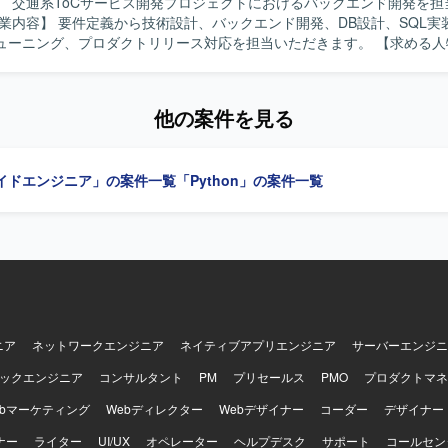
】 交通系ToCサービス開発プロジェクトにおけるバックエンド開発を担
ニング、プロダクトリリース対応を担当いただきます。 【求める人物像】 【ポ
力】 交通系のToC向けサービス開発に携わることができます。 【開発環境】
peScript、Java、PostgreSQL、Oracle、SQL Server、BigQuery、A
erraformを使用します。
他の案件を見る
イドエンジニア」の案件一覧
「Python」の案件一覧
ニア
ネットワークエンジニア
ネイティブアプリエンジニア
サーバーエンジニ
ックエンジニア
コンサルタント
PM
プリセールス
PMO
プロダクトマネ
ebマーケティング
Webディレクター
Webデザイナー
コーダー
デザイナー
ナー
ライター
UI/UX
オペレーター
ヘルプデスク
サポート
コールセン