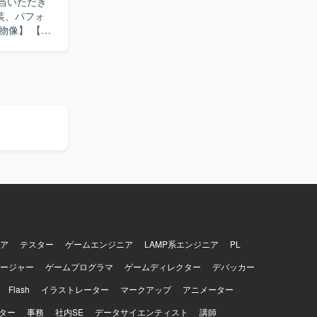
当いただき
WS、GCP、
ア
テスター
ゲームエンジニア
LAMP系エンジニア
PL
ージャー
ゲームプログラマ
ゲームディレクター
デバッカー
Flash
イラストレーター
マークアップ
アニメーター
ター
事務
社内SE
データサイエンティスト
講師