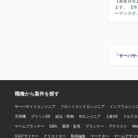
【募集背景
ます。 【作業内容】 要件定義から技術設計、バックエンド開発、DB設計、SQL実装、パフォ
ーマンスチュー
ジションの魅
Python、Ty
Azure、T
「サーバサ
職種から案件を探す
サーバサイドエンジニア
フロントエンドエンジニア
インフラエンジ
汎用機
ブリッジSE
組込・制御
AIエンジニア
上級SE
フルスタ
ゲームプランナー
DBA
運用・監視
プランナー
アナリスト
W
CGデザイナー
クリエイター
動画編集
マーケター
ゲームデザイ