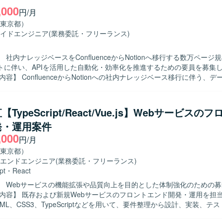
,000
心としたクラウドネイティブなバックエンド開発経験を積むことができま
円/月
直接的なコミュニケーションを通じて、要件定義から実装まで一連の工
東京都）
、上流から下流まで幅広い経験を得られます。 【開発環境】 バックエンドは
イドエンジニア
(業務委託・フリーランス)
mbdaとPythonを中心に構成されており、データベースにはDynamoDBや
メッセージキューとしてSQSを使用し、フロントエンドはFlutterで
 社内ナレッジベースをConfluenceからNotionへ移行する数万ページ
トに伴い、APIを活用した自動化・効率化を推進するための要員を募集
計・開発・テスト・デバッグ・ドキュメント作成をご担当いただきます
uence APIを用いたデータ取得、取得データのNotion向け形式への変換、Not
ページの作成および構造化などの業務を実施していただきます。 【求める人物
TypeScript/React/Vue.js】Webサービスの
Iを活用した自動化や効率化に主体的に取り組める方を求めております。ま
発・運用案件
を理解しながら、正確かつ丁寧にデータ移行を進められる方を歓迎いた
,000
ンの魅力】 数万ページ規模の大規模なナレッジベース移行プロジェクト
円/月
I連携やデータ移行に関する専門性を高めることができます。社内ナレッ
東京都）
わることで、業務効率化や情報共有の高度化に貢献できるポジションです。 
エンドエンジニア
(業務委託・フリーランス)
はPythonを使用し、Dockerコンテナ上で実行する環境となります。バ
pt
・
React
ubを利用いたします。
】 Webサービスの機能拡張や品質向上を目的とした体制強化のための
ML、CSS3、TypeScriptなどを用いて、要件整理から設計、実装、テ
してご対応いただきます。1人称で主体的にタスクを進めつつ、チーム