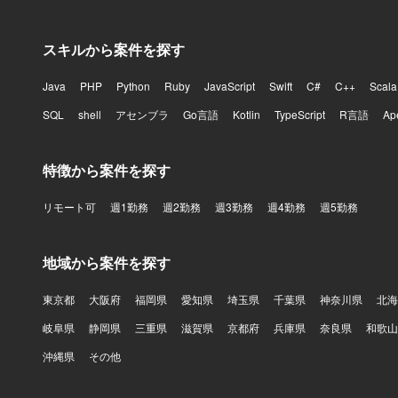
スキルから案件を探す
Java
PHP
Python
Ruby
JavaScript
Swift
C#
C++
Scala
SQL
shell
アセンブラ
Go言語
Kotlin
TypeScript
R言語
Ap
特徴から案件を探す
リモート可
週1勤務
週2勤務
週3勤務
週4勤務
週5勤務
地域から案件を探す
東京都
大阪府
福岡県
愛知県
埼玉県
千葉県
神奈川県
北海
岐阜県
静岡県
三重県
滋賀県
京都府
兵庫県
奈良県
和歌山
沖縄県
その他