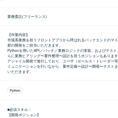
業務委託(フリーランス)
【作業内容】

市場系業務を担うフロントアプリから呼ばれるバックエンドのマイ
群の開発をご担当いただきます。

Pythonを用いたAPI／バッチ／業務ロジックの実装、およびテス
らに業務ヒアリング〜要件整理〜設計を担うポジションもあります
アジャイル開発で進行しており、ユーザ（セールス・トレーダー等
ミュニケーションを行いながら、要件定義〜設計〜開発〜テストま
いただきます。
Python
■必須スキル：
【開発ポジション】
