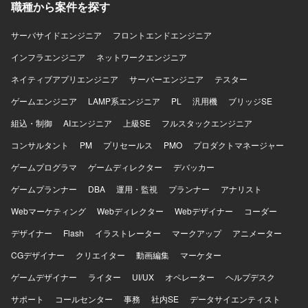
られる仕組み化が得意な方、顧客や現場担当者と伴走しな
職種から案件を探す
がら自律的に適切な期待値調整ができる柔軟なコミュニケ
ーション力をお持ちの方にマッチするポジションです。
サーバサイドエンジニア
フロントエンドエンジニア
【ポジションの魅力】 エンタメ業界に近いドメインで、お
金の流れを支える売上分配基幹システムに携わることで、
インフラエンジニア
ネットワークエンジニア
ビジネスの根幹を支えるやりがいを感じていただけます。
ネイティブアプリエンジニア
サーバーエンジニア
テスター
10年以上運用されている大規模システムの既存仕様を正確
に読み解きながら改修していく経験を積むことができ、PL
ゲームエンジニア
LAMP系エンジニア
PL
汎用機
ブリッジSE
ポジションでは技術とマネジメントの両面でスキルを伸ば
組込・制御
せます。長期前提で運用保守や他案件へのスライドの可能
AIエンジニア
上級SE
フルスタックエンジニア
性もあり、腰を据えて継続的に関わっていただける環境で
コンサルタント
PM
プリセールス
PMO
プロダクトマネージャー
す。 【開発環境】 言語はJavaを使用し、ミドルウェアに
WebLogic、インフラにAWS、データベースにOracleDBを
ゲームプログラマ
ゲームディレクター
デバッカー
利用した環境です。
ゲームプランナー
DBA
運用・監視
プランナー
アナリスト
Webマーケティング
Webディレクター
Webデザイナー
コーダー
デザイナー
Flash
イラストレーター
マークアップ
アニメーター
CGデザイナー
クリエイター
動画編集
マーケター
ゲームデザイナー
ライター
UI/UX
オペレーター
ヘルプデスク
サポート
コールセンター
事務
社内SE
データサイエンティスト