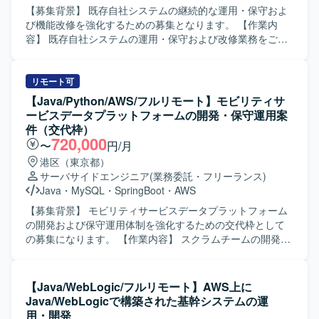
たクラウドベースのエネルギーマネジメントシステムに上
【募集背景】 既存自社システムの継続的な運用・保守およ
流工程から関わることができ、アーキテクチャ設計から開
び機能改修を強化するための募集となります。 【作業内
発、テストまで一貫して携わることができます。電力や
容】 既存自社システムの運用・保守および改修業務をご担
IoT、産業機器連携などのドメイン知識や、Infrastructure as
当いただきます。ソースコード解析を行い仕様書を再構築
Code といったクラウドネイティブな技術スタックを身につ
していただきます。ビジネスロジックの抽出・整理を行っ
ける機会があります。 【開発環境】 AWS環境上での開発を
ていただきます。技術的負債の解消に向けた改善提案を実
リモート可
想定しており、Python（Lambda）やAPI Gateway、
施していただきます。AIツールを活用した効率的な開発を
【Java/Python/AWS/フルリモート】モビリティサ
RDS/Aurora、CloudFormationやCDKなどのIaCツールを利
推進していただきます。 【求める人物像】 最新技術（特に
ービスデータプラットフォームの開発・保守運用案
用する構成です。
AIツールやIDE）への感度が高く、積極的にキャッチアッ
件（交代枠）
プ・導入できる方を求めています。「なぜ？」を深掘り
720,000
〜
円/月
し、サービスをより良くするための課題解決を楽しめる方
港区（東京都）
を歓迎します。レガシーコードに対して前向きに取り組
サーバサイドエンジニア
(業務委託・フリーランス)
み、紐解くことにやりがいを感じられる方を求めていま
Java
・
MySQL
・
SpringBoot
・
AWS
す。チームと協力しながら自律的に考え行動できるセルフ
スターターな方を求めています。タスク待ちではなく主体
【募集背景】 モビリティサービスデータプラットフォーム
的にやるべきことを見つけて課題解決に取り組める方、サ
の開発および保守運用体制を強化するための交代枠として
ービス運営のための問題解決に積極的に関与できる方を歓
の募集になります。 【作業内容】 スクラムチームの開発担
迎します。 【ポジションの魅力】 既存自社システムの運
当として、顧客や他社と連携しながらプロダクトの改善を
用・保守から改修まで幅広い工程に関わることができ、フ
一人称で進めていただきます。AWSサービスを活用し、
ルスタックなスキルを活かしていただけます。AIツールを
JavaやPythonを用いたAPI開発を中心に、設計から試験まで
【Java/WebLogic/フルリモート】AWS上に
活用した開発スタイルを実践できるため、最新の開発トレ
一貫して対応していただきます。 【求める人物像】 スクラ
Java/WebLogicで構築された基幹システムの運
ンドを取り入れながらスキルアップを図れる環境です。技
ム開発に慣れており、自ら課題を発見しプロダクト改善を
用・開発