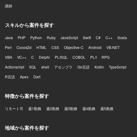
講師
スキルから案件を探す
Java
PHP
Python
Ruby
JavaScript
Swift
C#
C++
Scala
Perl
Cocos2d
HTML
CSS
Objective-C
Android
VB.NET
VBA
VC++
C
Delphi
PL/SQL
COBOL
PL/I
RPG
Actionscript
SQL
shell
アセンブラ
Go言語
Kotlin
TypeScript
R言語
Apex
Dart
特徴から案件を探す
リモート可
週1勤務
週2勤務
週3勤務
週4勤務
週5勤務
地域から案件を探す