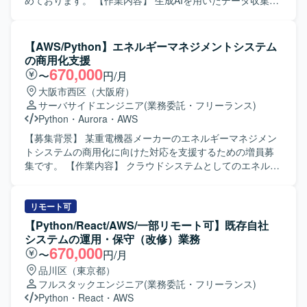
めております。 【作業内容】 生成AIを用いたデータ収集の
技術検証で確立したプロンプトを既存処理へ組み込んでい
ただきます。 また、業務フローで必要となる各種アクティ
ビティの作成や、関連する処理ロジックの実装・改修を行
【AWS/Python】エネルギーマネジメントシステム
っていただきます。 【求める人物像】 自発的に調査や検証
の商用化支援
を進められる方を求めております。 また、関係者と積極的
670,000
〜
円/月
にコミュニケーションを取りながら業務を推進いただける
大阪市西区（大阪府）
方を歓迎いたします。 【ポジションの魅力】 生成AIを活用
サーバサイドエンジニア
(業務委託・フリーランス)
したデータ収集基盤の構築に携わることで、最新技術を用
Python
・
Aurora
・
AWS
いた業務自動化の知見を深めていただけます。 証券系シス
テムにおけるデータ活用やサーバレスアーキテクチャのノ
【募集背景】 某重電機器メーカーのエネルギーマネジメン
ウハウも獲得いただけます。 【開発環境】 Pythonおよび
トシステムの商用化に向けた対応を支援するための増員募
AWSサーバレスサービス（AWS Lambda、StepFunctions、
集です。 【作業内容】 クラウドシステムとしてのエネルギ
DynamoDB等）を用いた開発となります。
ーマネジメントシステムに対して、AWS環境におけるシス
テムアーキテクチャ設計や開発を行います。必要事項の調
査や要件の洗い出し、対応方針の策定などの上流工程を中
リモート可
心にご対応いただきます。上流工程を担当しているプロパ
【Python/React/AWS/一部リモート可】既存自社
ーを中心とした体制に参画し、開発要員としてシステム商
システムの運用・保守（改修）業務
用化に向けた各種対応を行います。 【求める人物像】 関係
670,000
〜
円/月
者と円滑にコミュニケーションを取りながら、基本設計以
品川区（東京都）
降の工程を主体的に進めていただける方を求めています。
フルスタックエンジニア
(業務委託・フリーランス)
テスト観点をしっかり持ち、説明や実施を自律的に行える
Python
・
React
・
AWS
方を歓迎いたします。 【ポジションの魅力】 AWSを活用し