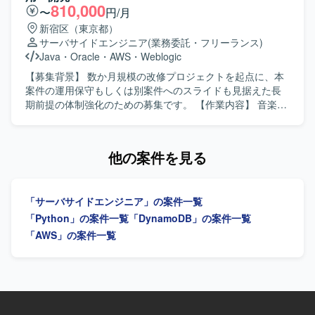
術的負債の解消やアーキテクチャ改善など、上流からの技
主体的に進めていただける方を求めています。関係者と円
810,000
〜
円/月
術的な改善提案にも携わることができます。 【開発環境】
滑にコミュニケーションを取りながら、品質とスピードの
新宿区（東京都）
PythonおよびReactを用いたWebアプリケーション開発環境
両立を意識して取り組んでいただける方が望ましいです。
サーバサイドエンジニア
(業務委託・フリーランス)
となります。AWS上のLambdaやECSを活用したシステム構
【ポジションの魅力】 モビリティ領域のデータプラットフ
Java
・
Oracle
・
AWS
・
Weblogic
成となります。Git/GitHubを用いたモダンなチーム開発を行
ォーム開発に携わることで、最新のAWSサービスやAI開発
っています。AIエディター（CursorもしくはKiro）などのAI
支援ツールを活用しながら、設計から試験まで幅広い工程
【募集背景】 数か月規模の改修プロジェクトを起点に、本
ツールを積極的に活用した開発環境です。
を経験していただけます。スクラム体制の中で、顧客や他
案件の運用保守もしくは別案件へのスライドも見据えた長
社と連携しながらプロダクトの価値向上に直接貢献できる
期前提の体制強化のための募集です。 【作業内容】 音楽や
環境です。 【開発環境】 AWS上でのJava(SpringBoot)およ
キャラクターなどの無形商材の権利・ライセンスビジネス
びPythonによるAPI開発環境に加え、TypeScript(React)を用
に向けた、売上分配基幹システムの一部改修プロジェクト
いたフロントエンド開発環境があります。データベースは
に参画いただきます。売上データの入力から明細出力まで
他の案件を見る
MySQLを利用し、スクラム開発プロセスの中でGitHubを用
を担う会計システムとしての機能改修を担当し、既存シス
いたソースコード管理を行います。
テムの一部改修・開発、売上データを取り込み分配明細を
出力する処理の改修設計・実装・テスト、既存仕様の調査
「サーバサイドエンジニア」の案件一覧
および要件のすり合わせ、基幹システムの安定稼働に向け
た運用サポート業務を行っていただきます。PLポジション
「Python」の案件一覧
「DynamoDB」の案件一覧
では、開発にも入り込みつつ進行管理や技術的な意思決
「AWS」の案件一覧
定、影響範囲の調査や顧客との要件すり合わせ・調整など
も担っていただきます。 【求める人物像】 作って終わりで
はなく、現場のユーザーが使いこなせているかや業務が本
当に改善されたかに価値を置ける方を求めています。属人
的な対応を避け、テンプレート化や自動化を優先して考え