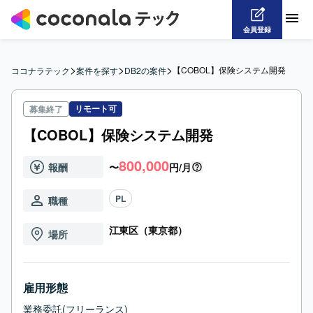
会員登録
>
>
>
【COBOL】保険システム開発
ココナラテック
案件を探す
DB2の案件
リモート可
募集終了
【COBOL】保険システム開発
800,000
報酬
〜
円/月
PL
職種
江東区（東京都）
場所
雇用形態
業務委託(フリーランス)