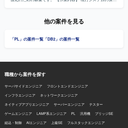
OracleDB、Visual Studio 2017、Windows Server 2019、
作業をご担当いただきます。加えて、次期システムの結合
IIS、JP1 等を利用したシステム環境での開発および保守と
テストにおいて現行システムとの比較検証を実施し、差分
なります。
の洗い出しや不具合の検証を行っていただきます。基本設
他の案件を見る
計からリリースまでの工程に携わっていただきます。 【求
める人物像】 関係者と円滑にコミュニケーションを取りな
がら主体的に業務を推進していただける方を求めていま
「PL」の案件一覧
「DB2」の案件一覧
す。保守とマイグレーションの両方の視点を持ち、責任感
を持って粘り強く対応いただける方が望ましいです。 【ポ
ジションの魅力】 生保を中心とした金融系システムに携わ
ることで、業務知識とレガシーから次期システムへのマイ
グレーション経験を同時に積むことができます。COBOLに
加え、JavaやJavaScriptなどの技術要素にも触れる機会があ
職種から案件を探す
り、スキルの幅を広げていただけます。 【開発環境】 ＜ホ
スト＞汎用機（日立）、DB：XDM、RD ＜サーバー＞OS：
WebApps、DB：HiRDB、DB2 フレームワーク：JSF 開発
サーバサイドエンジニア
フロントエンドエンジニア
言語：COBOL、HTML、JavaScript、Java、CSS 開発ツー
インフラエンジニア
ネットワークエンジニア
ル：GITHub、Subversion（SVN）を利用しています。
ネイティブアプリエンジニア
サーバーエンジニア
テスター
ゲームエンジニア
LAMP系エンジニア
PL
汎用機
ブリッジSE
組込・制御
AIエンジニア
上級SE
フルスタックエンジニア