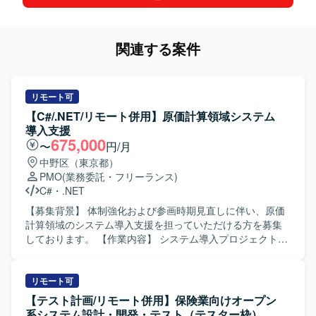
関連する案件
リモート可
【C#/.NET/リモート併用】原価計算領域システム
導入支援
675,000
〜
円/月
中野区（東京都）
PMO
(業務委託・フリーランス)
C#
・
.NET
【募集背景】 体制強化および参画時期見直しに伴い、原価
計算領域のシステム導入支援を担っていただける方を募集
しております。 【作業内容】 システム導入プロジェクトに
おいて、原価計算領域の詳細設計工程から参画していただ
きます。 会計および生産管理に関連する原価計算領域にお
ける業務支援を中心に対応していただきます。 プロジェク
リモート可
トリーダーの補佐として、設計内容の整理や関係者との調
【テスト計画/リモート併用】保険業向けオープン
整などを行っていただきます。 【求める人物像】 会計や生
系システム設計・開発・テスト（テスター枠）