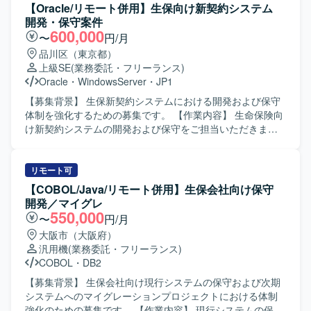
進にも関与できる環境です。 【開発環境】 オープン系シス
ケーションを取りながら、オフショア開発との連携や調整
【Oracle/リモート併用】生保向け新契約システム
テムを対象としたWebアプリケーションおよびモバイルア
を主体的に進めていただける方を求めております。 【ポジ
開発・保守案件
プリケーション、APIのテスト環境において、アジャイル開
ションの魅力】 社会保険関連の大規模システムに関わりな
600,000
〜
円/月
発プロセスに沿って作業していただきます。
がら、上流工程中心の経験を積んでいただけます。オフシ
品川区（東京都）
ョア開発の受入れやレビューを通じて、品質管理や調整力
上級SE
(業務委託・フリーランス)
を高められる環境です。 【開発環境】 COBOL（汎用
Oracle
・
WindowsServer
・
JP1
機）、HULFT、A-SPOOL、A-AUTO、SVF（統合帳票基
盤）などを利用した環境です。
【募集背景】 生保新契約システムにおける開発および保守
体制を強化するための募集です。 【作業内容】 生命保険向
け新契約システムの開発および保守をご担当いただきま
す。顧客担当社員と直接やり取りを行いながら、要件の整
理や仕様調整を行い、上流工程を中心に対応を進めていた
だきます。案件リーダーとして要件作成や取り纏め、チー
リモート可
ム内の担当割りなども行っていただきます。 【求める人物
【COBOL/Java/リモート併用】生保会社向け保守
像】 顧客担当社員とのやり取りを円滑に進められる高いコ
開発／マイグレ
ミュニケーション能力をお持ちの方を求めています。生命
550,000
〜
円/月
保険業務に対する理解を持ち、主体的に課題を整理しなが
大阪市（大阪府）
ら周囲と協調してプロジェクトを推進できる方が望ましい
汎用機
(業務委託・フリーランス)
です。 【ポジションの魅力】 大規模な生命保険向け新契約
COBOL
・
DB2
システムに携わることで、業務知見と上流工程の経験をさ
らに深めていただけます。顧客担当社員との直接折衝や案
【募集背景】 生保会社向け現行システムの保守および次期
件リーダーとしての役割を通じて、要件定義から設計まで
システムへのマイグレーションプロジェクトにおける体制
一連の工程をリードできる環境です。 【開発環境】
強化のための募集です。 【作業内容】 現行システムの保守