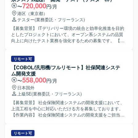
産管理の業務を理解しながら、システム導入に主体的に関
720,000
〜
円/月
わっていただける方を求めております。 リーダー補佐とし
港区（東京都）
て周囲とコミュニケーションを取りつつ、責任感を持って
テスター
(業務委託・フリーランス)
業務を推進いただける方を歓迎いたします。 【ポジション
の魅力】 管理会計・原価計算領域に特化した業務知識を活
【募集背景】 ITデリバリー環境の統合と効率化推進を目的
かしつつ、システム導入プロジェクトの上流工程に関わる
としたプロジェクトにおいて、オープン系システムの品質
ことができます。 リーダー補佐ポジションとして、マネジ
向上に向けたテスト業務を強化するための募集です。 【作
メント寄りの経験を積みながら業務支援スキルを高めてい
業内容】 保険業向けオープン系システムの設計・開発・テ
ただけます。 【開発環境】 開発言語としてC#.net、
スト業務を担当いただきます。生命保険分野の業務知識を
ASP.netが利用されております。
活かしながら、Webアプリケーションやモバイルアプリケ
リモート可
ーション、APIに対するテスト計画の作成やテスト実施を行
【COBOL/汎用機/フルリモート】社保関連システ
っていただきます。アジャイル開発プロセスのもと、スプ
ム開発支援
リントごとのテスト活動に参画し、品質確保に貢献してい
558,000
〜
円/月
ただきます。 【求める人物像】 生命保険分野の知識とアジ
日本国外
ャイル開発の経験を活かして主体的に品質向上に取り組ん
上級SE
(業務委託・フリーランス)
でいただける方を求めています。チームメンバーや関係者
と協調しながらコミュニケーションを円滑に行い、改善提
【募集背景】 社会保険関連システムの開発支援において、
案なども前向きに行っていただける方が望ましいです。
上流工程を中心に対応いただける方を募集しております。
【ポジションの魅力】 保険業向けの大規模オープン系シス
【作業内容】 社会保険関連システムの開発支援をご担当い
テムに関わることで、ドメイン知識とテストエンジニアと
ただきます。開発工程はオフショアで実施しており、主に
してのスキルを同時に高めていただけます。アジャイルデ
受入れやレビュー、設計、調整などの上流工程を担当いた
リバリーモデルの現場で、テストプロセス改善や自動化推
だく想定です。 【求める人物像】 関係者と円滑にコミュニ
リモート可