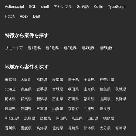
Actionscript
SQL
shell
アセンブラ
Go言語
Kotlin
TypeScript
R言語
Apex
Dart
特徴から案件を探す
リモート可
週1勤務
週2勤務
週3勤務
週4勤務
週5勤務
地域から案件を探す
東京都
大阪府
福岡県
愛知県
埼玉県
千葉県
神奈川県
北海道
青森県
岩手県
宮城県
秋田県
山形県
福島県
茨城県
栃木県
群馬県
新潟県
富山県
石川県
福井県
山梨県
長野県
岐阜県
静岡県
三重県
滋賀県
京都府
兵庫県
奈良県
和歌山県
鳥取県
島根県
岡山県
広島県
山口県
徳島県
香川県
愛媛県
高知県
佐賀県
長崎県
熊本県
大分県
宮崎県