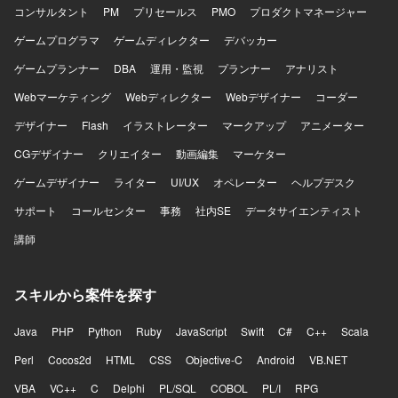
コンサルタント
PM
プリセールス
PMO
プロダクトマネージャー
ゲームプログラマ
ゲームディレクター
デバッカー
ゲームプランナー
DBA
運用・監視
プランナー
アナリスト
Webマーケティング
Webディレクター
Webデザイナー
コーダー
デザイナー
Flash
イラストレーター
マークアップ
アニメーター
CGデザイナー
クリエイター
動画編集
マーケター
ゲームデザイナー
ライター
UI/UX
オペレーター
ヘルプデスク
サポート
コールセンター
事務
社内SE
データサイエンティスト
講師
スキルから案件を探す
Java
PHP
Python
Ruby
JavaScript
Swift
C#
C++
Scala
Perl
Cocos2d
HTML
CSS
Objective-C
Android
VB.NET
VBA
VC++
C
Delphi
PL/SQL
COBOL
PL/I
RPG