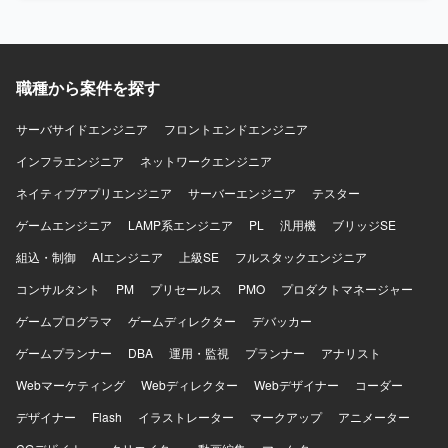
がらチームをリードできる方を求めております。フロント
る不具合や技術課題の調査、原因分析、恒久的な改善に取
エンドとバックエンドの領域を限定せずプロダクト全体の
り組んでいただきます。また、プロダクトの成長や顧客価
課題に向き合える方、技術的な理想だけでなく顧客価値や
値を踏まえた技術課題と開発優先順位の整理、プロダクト
事業上の優先順位を踏まえて判断できる方に参画していた
マネージャーやプロジェクトマネージャーとの要件整理・
職種から案件を探す
だきたいと考えております。不具合や個別要望への対応を
仕様検討、アーキテクチャ設計や技術選定、リファクタリ
その場限りで終わらせずプロダクトの改善につなげられる
ング方針の策定を行っていただきます。さらに、コードレ
サーバサイドエンジニア
フロントエンドエンジニア
方、曖昧な状況でも自ら課題を整理し必要な関係者を巻き
ビューや設計レビューによる開発品質の向上、開発プロセ
込みながら開発を進められる方、プロダクトマネージャー
スやチーム内の役割分担、情報共有方法の改善、チームメ
インフラエンジニア
ネットワークエンジニア
やプロジェクトマネージャーと建設的に議論できる方を歓
ンバーへの技術的な支援やナレッジ共有を通じてチーム開
ネイティブアプリエンジニア
サーバーエンジニア
テスター
迎いたします。チームメンバーの経験や強みを尊重し技術
発をリードしていただきます。 【求める人物像】 マネジメ
的な支援やナレッジ共有ができる方、開発速度と品質の両
ントだけではなく自ら設計・実装を行いながらチームをリ
ゲームエンジニア
LAMP系エンジニア
PL
汎用機
ブリッジSE
方に責任を持ち継続的な改善に取り組める方に活躍してい
ードできる方を求めています。フロントエンドとバックエ
ただきたいポジションです。 【ポジションの魅力】 AI音声
組込・制御
ンドの領域を限定せず、プロダクト全体の課題に向き合え
AIエンジニア
上級SE
フルスタックエンジニア
プロダクトを実際のコンタクトセンターへ導入し、現場か
る方が望ましいです。技術的な理想だけでなく、顧客価値
コンサルタント
PM
プリセールス
PMO
プロダクトマネージャー
ら得られるフィードバックをもとにプロダクトを改善して
や事業上の優先順位を踏まえて判断できる方、不具合や個
いくフェーズに携わることができます。単に決められた仕
別要望への対応をプロダクトの改善につなげられる方を歓
ゲームプログラマ
ゲームディレクター
デバッカー
様を実装するのではなく、顧客環境で発生している課題を
迎します。曖昧な状況でも自ら課題を整理し、必要な関係
ゲームプランナー
DBA
運用・監視
プランナー
アナリスト
整理し、その場限りの個別対応ではなくプロダクトとして
者を巻き込みながら開発を進められる方、プロダクトマネ
再利用可能な機能や仕組みへ昇華していくことが求められ
ージャーやプロジェクトマネージャーと建設的に議論でき
Webマーケティング
Webディレクター
Webデザイナー
コーダー
ます。既存機能の改善と新規機能開発を両立するために、
る方、チームメンバーの経験や強みを尊重しつつ技術的な
開発優先順位やアーキテクチャ、チームの進め方そのもの
デザイナー
支援やナレッジ共有ができる方にご参画いただきたいと考
Flash
イラストレーター
マークアップ
アニメーター
を見直していく余地があり、フロントエンドとバックエン
えています。開発速度と品質の両方に責任を持ち、継続的