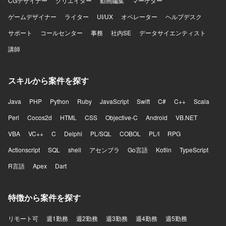
CGデザイナー
クリエイター
動画編集
マーケター
ドを横断して手を動かしながら将来的にはテックリードと
な改善に取り組める方を期待しています。 【ポジションの
して技術面だけでなくチームの開発推進にも関与できるポ
魅力】 AI音声プロダクトを実際のコンタクトセンターへ導
ゲームデザイナー
ライター
UI/UX
オペレーター
ヘルプデスク
ジションです。通話中のリアルタイム支援、通話内容の活
入し、現場から得られるフィードバックをもとにプロダク
サポート
コールセンター
事務
社内SE
データサイエンティスト
用、通話後業務の効率化など、音声と生成AIを組み合わせ
トを改善していくフェーズに携わることができます。決め
た難易度の高いプロダクト開発に挑戦できます。 【開発環
られた仕様を実装するだけではなく、顧客環境で発生して
講師
境】 フロントエンドはReact、Next.js、Chrome Extension
いる課題を整理し、プロダクトとして再利用可能な機能や
を用いて開発しております。バックエンドはTypeScript、
仕組みへ昇華していく経験を積むことができます。既存機
Hono、Drizzle、Pythonを利用しております。データベース
能の改善と新規機能開発を両立する中で、開発優先順位や
スキルから案件を探す
はPostgreSQLやQdrant（ベクトルデータベース）を使用し
アーキテクチャ、チームの進め方そのものを見直していく
ております。インフラはAWSとTerraformを用いて構築して
余地が大きいポジションです。フロントエンドとバックエ
Java
PHP
Python
Ruby
JavaScript
Swift
C#
C++
Scala
おり、CI/CDにはGitHub Actions、監視にはDatadogを利用
ンドを横断して手を動かしながら、将来的にはテックリー
しております。AIについてはOpenAI API、Anthropic APIな
ドとして技術面だけでなくチームの開発推進にも関与で
Perl
Cocos2d
HTML
CSS
Objective-C
Android
VB.NET
どを活用しております。
き、通話中のリアルタイム支援や通話内容の活用、通話後
VBA
VC++
C
Delphi
PL/SQL
COBOL
PL/I
RPG
業務の効率化など、音声と生成AIを組み合わせた難易度の
高いプロダクト開発に挑戦できます。 【開発環境】 フロン
Actionscript
SQL
shell
アセンブラ
Go言語
Kotlin
TypeScript
トエンドはReact、Next.js、Chrome Extensionを用いてお
R言語
り、バックエンドはTypeScript、Hono、Drizzle、Pythonを
Apex
Dart
利用しています。データベースにはPostgreSQLやQdrantを
使用し、インフラはAWSおよびTerraformを活用していま
特徴から案件を探す
す。CI/CDにはGitHub Actionsを用い、監視はDatadogを利
用しています。AI関連ではOpenAI APIやAnthropic APIなど
を活用しています。
リモート可
週1勤務
週2勤務
週3勤務
週4勤務
週5勤務