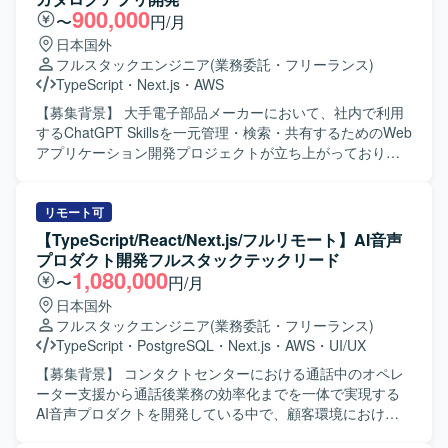
などの最先端生成AIモデルを活用したプロダクト開発に携
用ルールに沿った開発を行います。Dockerを利用した開発
900,000
〜
円/月
わることで、実践的なAI活用スキルを身につけていただけ
環境の構築やコンテナベースでの動作確認も実施いただき
日本国外
ます。 要件定義から運用まで一貫して関わることができる
ます。仕様駆動開発やAI駆動開発の考え方を取り入れなが
フルスタックエンジニア
(業務委託・フリーランス)
ため、フルスタックエンジニアとしての経験を幅広く積む
ら、AI活用を意識した設計・実装にも携わっていただきま
TypeScript
・
Next.js
・
AWS
ことができます。 お客様ごとに異なる業務課題に向き合い
す。 【求める人物像】 フロントエンドとバックエンドの両
ながら、独自プラグインとの組み合わせによる多様なソリ
面で主体的に開発を進められる方を求めています。チーム
【募集背景】 大手電子部品メーカーにおいて、社内で利用
ューションを企画・実装できる環境です。 【開発環境】
メンバーとのコミュニケーションを大切にしながら、Gitを
するChatGPT Skillsを一元管理・検索・共有するためのWeb
TypeScript/React/Next.js を用いたフロントエンドと、
前提とした開発フローに順応できる方を歓迎いたします。
アプリケーション開発プロジェクトが立ち上がっており、
Python を用いたWebシステム開発を中心とした構成を想定
新しい技術やAIを活用した開発手法に興味を持ち、自ら学
その開発体制を強化するための募集となります。 【作業内
しております。 Microsoft Azure 上の Azure OpenAI や
びながら提案や改善を行っていただける方にマッチする環
容】 Next.jsを用いたフロントエンド画面の設計・実装を行
Google Gemini などの生成AIモデルと連携するWebアプリ
境です。 【ポジションの魅力】 Next.js/ReactとPHPを組み
っていただきます。 FastAPIを用いたバックエンドおよび
リモート可
ケーション基盤を使用しております。
合わせたWebシステム開発に継続的に関わることで、フロ
APIの設計・実装を担当していただきます。 SkillsのZIPファ
【TypeScript/React/Next.js/フルリモート】AI音声
ントエンド・バックエンド双方のスキルを高めていただけ
イルアップロード、情報登録、一覧表示、検索機能の実装
プロダクト開発フルスタックテックリード
ます。Dockerを用いたコンテナ開発環境での実務経験や、
を行っていただきます。 Gitリポジトリへの登録・連携機能
1,080,000
〜
円/月
AI駆動開発に関する知見を深められる点も特徴となりま
の実装を行っていただきます。 Dockerを用いた開発環境お
日本国外
す。長期的な参画を通じて、仕様検討から実装・改善まで
よび実行環境の構築を行っていただきます。 AWS ECSへの
フルスタックエンジニア
(業務委託・フリーランス)
一貫して携われる機会があります。 【開発環境】
アプリケーションデプロイを行っていただきます。 CI/CD
TypeScript
・
PostgreSQL
・
Next.js
・
AWS
・
UI/UX
Next.js/Reactを用いたWebフロントエンド開発環境と、
パイプラインの設計・構築を行っていただきます。 単体テ
PHPベースのバックエンド開発環境となります。Gitを利用
スト、結合テスト、コードレビューの実施を行っていただ
【募集背景】 コンタクトセンターにおける通話中のオペレ
したソースコード管理を行い、Dockerによるコンテナ化さ
きます。 【求める人物像】 フロントエンドからバックエン
ーター支援から通話後業務の効率化までを一体で実現する
れた開発環境で作業を進めていただきます。仕様駆動開発
ド、インフラまで一貫して主体的に対応できる方を求めて
AI音声プロダクトを開発している中で、顧客環境における
やAI駆動開発の取り組みも行っており、これらの技術要素
います。 少人数体制の中で自ら課題を整理し、自走して開
不具合調査や個別対応にも一定の開発リソースが必要とな