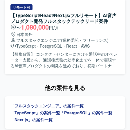
を取り入れた開発スタイルとなります。
発を進められる方が望ましいです。 品質やセキュリティ、
っており、プロダクトとして提供すべき新たな価値の開発
開発プロセスの標準化にも関心を持ち、継続的な改善に取
を継続的かつスピーディーに進められる体制づくりが課題
リモート可
り組める方を歓迎いたします。 【ポジションの魅力】 生成
となっております。そのため、フロントエンドとバックエ
【TypeScript/React/Next.js/フルリモート】AI音声
AI関連のChatGPT Skillsを扱う社内向けWebアプリケーショ
ンドを横断して自ら設計・実装を担いながら技術課題の整
プロダクト開発フルスタックテックリード案件
ンの立ち上げから携わることができる案件です。 Next.js、
理や開発優先順位の検討、チームの技術的な意思決定を牽
1,080,000
〜
円/月
FastAPI、AWS ECS、Docker、GitHub Actionsといったモ
引するテックリード候補を募集しております。 【作業内
日本国外
ダンな技術スタックをフルスタックに経験することができ
容】 AI音声プロダクトにおけるフロントエンドとバックエ
フルスタックエンジニア
(業務委託・フリーランス)
ます。 アーキテクチャ設計やCI/CD、セキュリティなど、
ンドの設計、開発、運用を行っていただきます。TypeScript
TypeScript
・
PostgreSQL
・
React
・
AWS
アプリケーション全体の設計から運用まで幅広い領域に関
を中心としたWebアプリケーションの機能開発や、通話中
与できる環境です。 【開発環境】 フロントエンドは
支援、通話後処理、ナレッジ活用に関する機能の設計・実
【募集背景】 コンタクトセンターにおける通話中のオペレ
Next.js、TypeScriptを用いて開発いたします。 バックエン
装を担当していただきます。顧客環境で発生する不具合や
ーター支援から、通話後業務の効率化までを一体で実現す
ドはPython、FastAPIを用いて開発いたします。 インフラ
技術課題の調査、原因分析、恒久的な改善を推進していた
るAI音声プロダクトの開発を進めており、初期パートナー
はAWS ECS上に構築いたします。 コンテナ基盤として
だきます。プロダクトの成長や顧客価値を踏まえた技術課
企業への導入・運用と並行して、要望対応や既存機能の改
Dockerを利用いたします。 CI/CDはGitHub Actions等を用
題と開発優先順位の整理、プロダクトマネージャーやプロ
善、新規機能開発を継続的かつスピーディーに進められる
いてパイプラインを構築いたします。 ソースコード管理に
ジェクトマネージャーとの要件整理、仕様検討を行ってい
体制づくりが求められている状況です。その中で、フロン
他の案件を見る
はGitおよびGitHubを利用いたします。
ただきます。アーキテクチャ設計、技術選定、リファクタ
トエンドとバックエンドを横断して設計・実装を担いなが
リング方針の策定や、コードレビュー、設計レビューを通
ら、技術課題の整理や開発優先順位の検討、技術的な意思
じた開発品質の向上にも取り組んでいただきます。開発プ
決定を牽引するテックリード候補を募集しています。 【作
「フルスタックエンジニア」の案件一覧
ロセスやチーム内の役割分担、情報共有方法の改善、チー
業内容】 AI音声プロダクトにおけるフロントエンドおよび
ムメンバーへの技術的な支援やナレッジ共有を行っていた
バックエンドの設計・開発・運用を行っていただきます。
「TypeScript」の案件一覧
「PostgreSQL」の案件一覧
だき、将来的にはテックリードとしてチーム開発および技
TypeScriptを中心としたWebアプリケーションの機能開発
「Next.js」の案件一覧
術的意思決定のリードを担っていただきます。 【求める人
や、通話中支援、通話後処理、ナレッジ活用に関する機能
物像】 マネジメントだけではなく自ら設計・実装を行いな
の設計・実装を担当していただきます。顧客環境で発生す