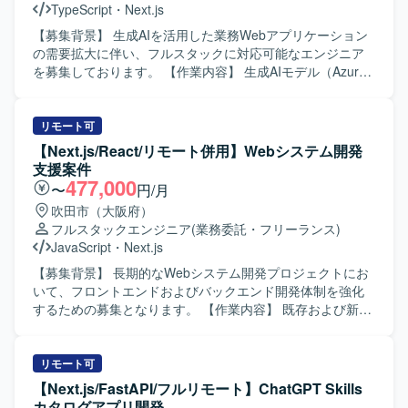
TypeScript
・
Next.js
【募集背景】 生成AIを活用した業務Webアプリケーション
の需要拡大に伴い、フルスタックに対応可能なエンジニア
を募集しております。 【作業内容】 生成AIモデル（Azure
OpenAI や Gemini など）を基盤とした非チャット形式の業
務Webアプリケーションの設計・開発・運用を一貫してご
担当いただきます。 多数のプリセットプロンプトを備えた
リモート可
Webアプリケーションに対して、お客様の業務特性に合わ
【Next.js/React/リモート併用】Webシステム開発
せたカスタマイズや機能拡張を行っていただきます。 お客
支援案件
様ごとに最適化したWebアプリケーションと自社独自開発
477,000
〜
円/月
プラグインの連携実装を行い、業務ニーズに即したソリュ
吹田市（大阪府）
ーションを構築していただきます。 要件調整や技術スタッ
フルスタックエンジニア
(業務委託・フリーランス)
ク選定などの上流工程に参画し、仕様策定から実装、テス
JavaScript
・
Next.js
ト、リリース後の改善までを継続的に対応していただきま
す。 【求める人物像】 生成AI技術や最新のWeb技術への関
【募集背景】 長期的なWebシステム開発プロジェクトにお
心が高く、自ら情報収集しながら主体的にキャッチアップ
いて、フロントエンドおよびバックエンド開発体制を強化
できる方を求めております。 顧客とのコミュニケーション
するための募集となります。 【作業内容】 既存および新規
を通じて要望を正しく理解し、分かりやすく提案・説明す
Webシステムのフロントエンド開発をNext.js/Reactを用い
ることができる方を歓迎いたします。 バックエンドからフ
てご担当いただきます。バックエンドについてはPHPを用
ロントエンドまで幅広く対応しつつ、チームメンバーと協
いたWebアプリケーション開発を行っていただき、API連携
リモート可
調しながら成果物の品質向上に取り組める方を想定してお
や画面とのデータ連携も実装いただきます。Gitを用いたチ
【Next.js/FastAPI/フルリモート】ChatGPT Skills
ります。 【ポジションの魅力】 Azure OpenAI や Gemini
ーム開発プロセスに参加し、コードレビューやブランチ運
カタログアプリ開発