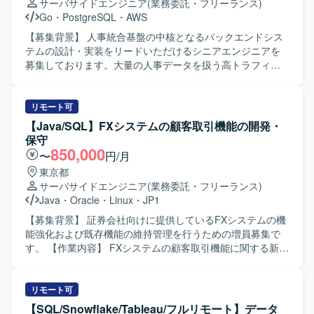
サーバサイドエンジニア
(業務委託・フリーランス)
ーキテクチャやSQLストアドプロシージャを活用した構成
AWS（ECS）を組み合わせたハイブリッド環境で開発を進
Go
・
PostgreSQL
・
AWS
となります。 今後、Spring BootやJDK21以上、DB2 for i、
めていただきます。 【求める人物像】 AI駆動開発に対して
Apache Airflow、Python、生成AIツールなどの活用も見込ま
積極的かつ柔軟に取り組み、新しい技術や開発手法の活用
【募集背景】 人事統合基盤の中核となるバックエンドシス
れております。
に前向きな方を求めております。チームメンバーと円滑に
テムの設計・実装をリードいただけるシニアエンジニアを
コミュニケーションを取りながら、大規模プロジェクトで
募集しております。大量の人事データを扱う高トラフィッ
主体的に動ける方が望ましいです。 【ポジションの魅力】
ク環境に対応したシステム構築と、信頼性の高いAPI基盤の
大規模な基幹システムリプレイスに上流から参画でき、AI
構築を推進していただきます。 【作業内容】 人事統合基盤
駆動開発やハイブリッドなインフラ環境など先進的な技術
のバックエンドAPI設計・実装（高トラフィック・大規模デ
リモート可
スタックを実務で経験できる案件です。UI/UXにこだわった
ータ対応）を行っていただきます。Webhookなどの到達保
【Java/SQL】FXシステムの顧客取引機能の開発・
SPA開発から堅牢なバックエンド構築まで幅広く携わること
証を伴う非同期連携を含むマイクロサービス間連携の設
保守
で、フロントエンド・バックエンド双方のスキルを高めて
計・実装を担当していただきます。SQSやEventBridgeなど
850,000
〜
円/月
いただけます。 【開発環境】 フロントエンドは
を用いたメッセージキュー・イベント駆動アーキテクチャ
東京都
Vue.js（v3）およびTypeScript、バックエンドは
の導入を進めていただきます。10万件規模のCSV入出力な
サーバサイドエンジニア
(業務委託・フリーランス)
Java（Spring Boot）を利用した構成となっております。イ
ど、大量データを扱う非同期Worker構成の設計・実装を行
Java
・
Oracle
・
Linux
・
JP1
ンフラはオンプレミスOracleとAWS（ECS）を組み合わせ
っていただきます。AWS環境におけるECS、RDS、
たハイブリッド環境で、AIを活用したコードおよびテスト
ElastiCache、SQSなどを利用したインフラ構築・運用を担
【募集背景】 証券会社向けに提供しているFXシステムの機
自動生成ツールを用いた開発を行っております。
当していただきます。パフォーマンスチューニングや負荷
能強化および既存機能の維持管理を行うための増員募集で
試験の実施、社員エンジニアへのアーキテクチャ説明や技
す。 【作業内容】 FXシステムの顧客取引機能に関する新規
術展開も行っていただきます。 【求める人物像】 信頼性・
開発や既存機能の改修、障害対応や調査対応などを行って
可用性を重視した設計思想をお持ちの方を求めておりま
いただきます。要件を踏まえた設計、実装、テスト、リリ
す。アーキテクチャの意図や設計判断をわかりやすく説
ース後の不具合調査および改善対応まで一貫してご担当い
リモート可
明・展開できる方を歓迎いたします。トレードオフを整理
ただきます。 【求める人物像】 金融系システム特有の業務
【SQL/Snowflake/Tableau/フルリモート】データ