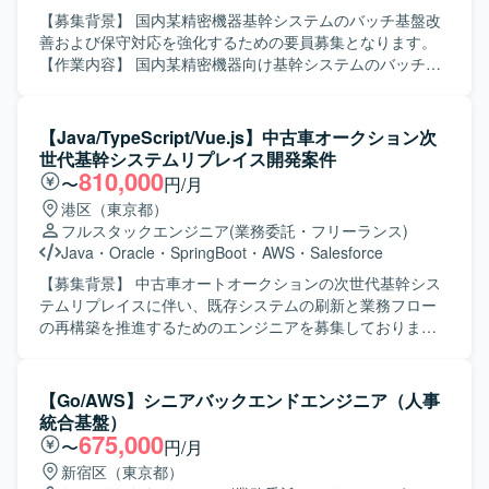
【募集背景】 国内某精密機器基幹システムのバッチ基盤改
善および保守対応を強化するための要員募集となります。
【作業内容】 国内某精密機器向け基幹システムのバッチ基
盤改善および保守対応をご担当いただきます。 要件定義か
ら基本設計、開発、テスト、保守まで一連の工程を継続的
に対応していただきます。 REST APIベースのJavaバッチ
【Java/TypeScript/Vue.js】中古車オークション次
処理や、SQLストアドプロシージャを用いた処理の設計・
世代基幹システムリプレイス開発案件
実装・改修を行っていただきます。 お客様との直接のコミ
810,000
〜
円/月
ュニケーションを通じて要件ヒアリングや仕様調整を行
港区（東京都）
い、システム品質向上に向けた改善提案も行っていただき
フルスタックエンジニア
(業務委託・フリーランス)
ます。 【求める人物像】 技術的な課題に対して前向きかつ
Java
・
Oracle
・
SpringBoot
・
AWS
・
Salesforce
柔軟に取り組み、自らコミュニケーションを取りながら業
務を推進できる方を求めております。 要件定義など上流工
【募集背景】 中古車オートオークションの次世代基幹シス
程にも主体的に関わり、長期的な視点でシステム改善に貢
テムリプレイスに伴い、既存システムの刷新と業務フロー
献していただける方が望ましいです。 【ポジションの魅
の再構築を推進するためのエンジニアを募集しておりま
力】 基幹システムのバッチ基盤改善という重要度の高い領
す。 【作業内容】 中古車オートオークション向け次世代基
域に携わることで、上流工程から保守まで一貫した経験を
幹システムのリプレイス開発に携わっていただきます。
積むことができます。 REST APIベースのバッチやSpring
Vue.js（v3）およびTypeScriptを用いた操作性の高いSPAフ
【Go/AWS】シニアバックエンドエンジニア（人事
Boot、DB2 for i、Apache Airflowなどの技術に触れながら、
ロントエンドの設計・実装、Java（Spring Boot）による堅
統合基盤）
バッチ基盤の設計スキルやパフォーマンスチューニングの
牢なバックエンドの設計・開発を行っていただきます。
675,000
〜
円/月
知見を高めることができます。 【開発環境】 Javaを中心と
AI（プロンプト）を活用したソースコードおよびテストコ
新宿区（東京都）
したバッチ基盤環境を想定しており、REST APIベースのア
ードの自動生成と実装を行い、オンプレミスOracleと