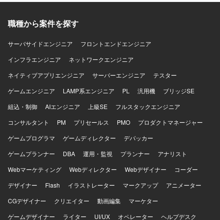
ただけます。ETL開発から運用まで一貫して関わることで、
データ基盤全体の設計やパフォーマンス最適化に関する知
職種から案件を探す
見も習得していただけます。 【開発環境】 データベースは
RedshiftおよびSnowflake（Snowpipe）を利用しておりま
サーバサイドエンジニア
フロントエンドエンジニア
す。プログラミング言語はPython（SQLAlchemy）および
Shellを使用し、OSはLinux（AmazonLinux）となります。
インフラエンジニア
ネットワークエンジニア
可視化・分析にはTableauを使用し、ジョブ管理にはJP1を
ネイティブアプリエンジニア
サーバーエンジニア
テスター
利用しております。
ゲームエンジニア
LAMP系エンジニア
PL
汎用機
ブリッジSE
組込・制御
AIエンジニア
上級SE
フルスタックエンジニア
コンサルタント
PM
プリセールス
PMO
プロダクトマネージャー
ゲームプログラマ
ゲームディレクター
デバッカー
ゲームプランナー
DBA
運用・監視
プランナー
アナリスト
Webマーケティング
Webディレクター
Webデザイナー
コーダー
デザイナー
Flash
イラストレーター
マークアップ
アニメーター
CGデザイナー
クリエイター
動画編集
マーケター
ゲームデザイナー
ライター
UI/UX
オペレーター
ヘルプデスク