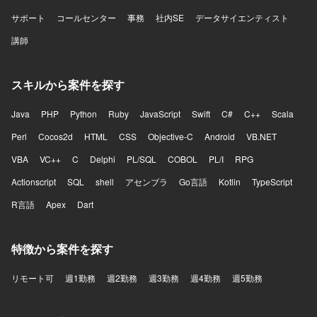
サポート
コールセンター
事務
社内SE
データサイエンティスト
講師
スキルから案件を探す
Java
PHP
Python
Ruby
JavaScript
Swift
C#
C++
Scala
Perl
Cocos2d
HTML
CSS
Objective-C
Android
VB.NET
VBA
VC++
C
Delphi
PL/SQL
COBOL
PL/I
RPG
Actionscript
SQL
shell
アセンブラ
Go言語
Kotlin
TypeScript
R言語
Apex
Dart
特徴から案件を探す
リモート可
週1勤務
週2勤務
週3勤務
週4勤務
週5勤務