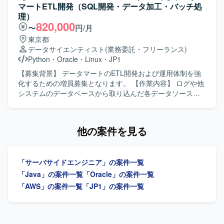
しながら現実的な意思決定ができる方や、初期フェーズか
知識をキャッチアップしながら、自ら積極的にコミュニケ
マートETL開発（SQL開発・データ加工・バッチ処
ら長期運用を見据えた拡張性ある設計ができる方にご参画
ーションを取り、周囲と協調して業務を推進していただけ
理）
いただきたいと考えております。 【ポジションの魅力】 高
る方を求めています。課題やリスクを適切に共有し、安定
820,000
〜
円/月
トラフィックかつ大量データを扱う人事統合基盤の中核シ
稼働に向けた改善提案ができる方ですと望ましいです。
東京都
ステムにおいて、アーキテクチャ設計から実装、運用まで
【ポジションの魅力】 証券会社向けのFXシステムというミ
データサイエンティスト
(業務委託・フリーランス)
一貫して携わることができます。マイクロサービス間連携
ッションクリティカルな領域で、業務知識と技術力の両面
Python
・
Oracle
・
Linux
・
JP1
やイベント駆動アーキテクチャなどの先進的な技術要素を
を高めていくことができます。長期的な継続が見込まれて
活用しながら、長期的なプロジェクトに深く関与していた
おり、機能追加や改善を通じて中長期でシステム全体に関
【募集背景】 データマートのETL開発および運用体制を強
だけます。社員エンジニアへの技術展開を通じて、組織全
わる経験を積むことができます。 【開発環境】 Javaおよび
化するための増員募集となります。 【作業内容】 ログや他
体の技術力向上にも影響を与えられる環境です。 【開発環
SQLを中心とした開発環境で、OracleデータベースやLinux
システムのデータベースから取り込んだ各データソースを
境】 言語はGoを使用いたします。インフラはAWS上で構築
環境上での開発・運用を行っています。Shellを用いた運用
元に、分析用のSQLを作成し、Snowflakeに連携して
され、ECS、RDS、ElastiCache、SQS、SNS、
スクリプトやジョブ管理ツールなども利用しています。
Tableauに表示する作業を行っていただきます。新しいコン
EventBridge、Lambdaなどを利用いたします。データベー
テンツへの追加対応、イベントがあった際の個別対応、月
他の案件を見る
スはRDB（PostgreSQLやAurora MySQLなど）およびRedis
次処理の対応を中心に、データ加工やバッチ処理を含むETL
を用いて構成されております。GitHub、Slack、Backlogな
開発業務を担当していただきます。 【求める人物像】 月次
どのツールを利用し、AIアシスタントとしてClaude
処理や定型業務を正確に遂行し、エラー発生時に原因を切
Code（Anthropic）を開発・業務に積極的に活用しておりま
「サーバサイドエンジニア」の案件一覧
り分けてトラブルシュートができる運用・保守マインドを
す。
お持ちの方を求めております。お客様と円滑にコミュニケ
「Java」の案件一覧
「Oracle」の案件一覧
ーションを取りながら、主体的に業務改善や品質向上に取
「AWS」の案件一覧
「JP1」の案件一覧
り組んでいただける方が望ましいです。 【ポジションの魅
力】 SnowflakeやRedshiftをはじめとしたクラウドベースの
データ基盤や、Tableauを用いた可視化・分析に携わること
で、モダンなデータエンジニアリングのスキルを高めてい