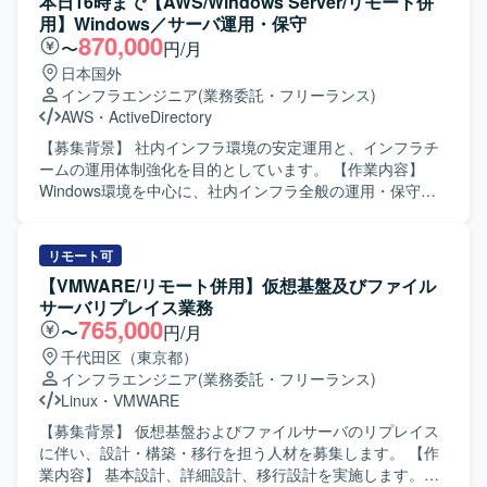
本日16時まで【AWS/Windows Server/リモート併
務を通じてインフラ運用・セキュリティに関する知見を深
よび各種調整対応を実施していただきます。顧客および関
用】Windows／サーバ運用・保守
めていただけます。 ・NotesDBやバッチ処理、Excelマクロ
係ベンダーとの折衝や課題管理を行っていただきます。PL
870,000
〜
円/月
などを活用した運用自動化・効率化の経験を積むことがで
のリソース不足領域を巻き取り、主体的に課題解決に取り
日本国外
きます。 【開発環境】 ・NotesDB ・Excelマクロ、Lotusス
組んでいただきます。各種ドキュメント作成、レビュー、
インフラエンジニア
(業務委託・フリーランス)
クリプト
会議対応を行っていただきます。スケジュール管理および
AWS
・
ActiveDirectory
構築フェーズ全体の推進支援を担当していただきます。
【求める人物像】 自走して課題を発見し、関係者と連携し
【募集背景】 社内インフラ環境の安定運用と、インフラチ
ながら解決まで主体的に推進できる方を求めています。顧
ームの運用体制強化を目的としています。 【作業内容】
客やベンダーとのコミュニケーションを円滑に行い、厳し
Windows環境を中心に、社内インフラ全般の運用・保守を
いスケジュール下でも粘り強くプロジェクトを前進させら
担当します。技術的な問い合わせ対応、Windowsクライア
れる方が望ましいです。ドキュメントを整理しながら、全
ントの不具合調査・解決、Active Directoryおよびグループ
体像を把握して動ける方を求めています。 【ポジションの
ポリシーの運用、Zscalerの運用支援、Hyper-V環境やオン
リモート可
魅力】 大学の大規模インフラ更改プロジェクトにおいて、
プレミスサーバの運用・監視・障害対応を行います。AWS
【VMWARE/リモート併用】仮想基盤及びファイル
ID管理・認証基盤領域のPL補佐として上流から構築フェー
上のサーバにおけるOS・ミドルウェア・各種サービスのア
サーバリプレイス業務
ズに深く関わることができます。LDAPを中心としたID管理
ップデート対応、バックアップ・リストア対応、社内業務
765,000
〜
円/月
基盤の知見を活かしつつ、顧客・ベンダー折衝やスケジュ
システムのアップデート・障害対応も担当します。あわせ
千代田区（東京都）
ール管理などプロジェクトマネジメント寄りの経験を積む
て、ログや監視情報を活用したトラブルシューティング、
インフラエンジニア
(業務委託・フリーランス)
ことができます。厳しいスケジュール環境での推進経験
恒久対応・改善策の検討、手順書・構成情報・対応履歴な
Linux
・
VMWARE
は、その後の大規模案件でのキャリアにもつながります。
どのドキュメント整備を行います。 【求める人物像】 対応
【開発環境】 LDAPを中心としたID管理・認証基盤、Active
を通じて得られた知見を整理し、手順の標準化や再発防止
【募集背景】 仮想基盤およびファイルサーバのリプレイス
DirectoryやMicrosoft Entra ID などのディレクトリサービス
につなげられる方を求めています。 【ポジションの魅力】
に伴い、設計・構築・移行を担う人材を募集します。 【作
や認証連携技術を扱う環境です。
Windows、Active Directory、Zscaler、Hyper-V、オンプレ
業内容】 基本設計、詳細設計、移行設計を実施します。仮