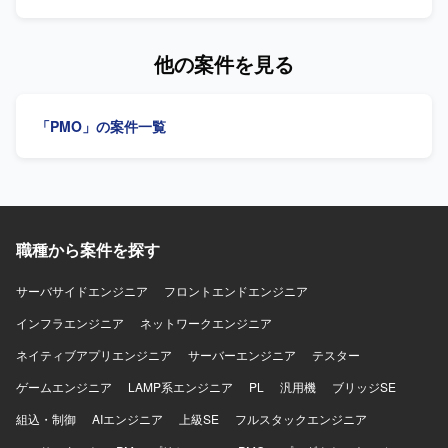
ミスサーバ、AWS環境など、幅広い社内インフラの運用・
想基盤およびファイルサーバの構築、テスト、移行、DR試
保守に携われます。 【開発環境】 OSはWindows Server、
験を担当します。システム構成図や運用定義書などのドキ
Linuxです。仮想基盤はHyper-Vを使用します。ゼロトラス
ュメントを作成します。 【求める人物像】 自ら能動的にタ
他の案件を見る
ト・プロキシはZscaler（ZIA、ZPA、Client Connector）、
スクに取り組める方を求めています。周囲と良質なコミュ
ディレクトリはActive Directory、GPOを使用します。スク
ニケーションを取りながら物事を進められる方を歓迎しま
リプトはPowerShell、シェルスクリプトを使用します。
す。 【ポジションの魅力】 基本設計から構築、移行、DR
「PMO」の案件一覧
AWSサービスはEC2、EBS、VPC、IAM、CloudWatch、ス
試験まで一連の工程に携わることができます。 【開発環
ナップショット、セキュリティグループを使用します。
境】 vSphere、Linux、Windows、VLAN、ルーティング、
Active Directory、PureStorage、Veeamを使用します。
職種から案件を探す
サーバサイドエンジニア
フロントエンドエンジニア
インフラエンジニア
ネットワークエンジニア
ネイティブアプリエンジニア
サーバーエンジニア
テスター
ゲームエンジニア
LAMP系エンジニア
PL
汎用機
ブリッジSE
組込・制御
AIエンジニア
上級SE
フルスタックエンジニア