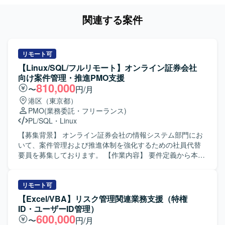
関連する案件
リモート可
【Linux/SQL/フルリモート】オンライン証券会社
向け案件管理・推進PMO支援
810,000
〜
円/月
港区（東京都）
PMO
(業務委託・フリーランス)
PL/SQL
・
Linux
【募集背景】 オンライン証券会社の情報システム部門にお
いて、案件管理および推進体制を強化するための社員代替
要員を募集しております。 【作業内容】 要件定義から本番
リリースまでの案件管理および推進をご担当いただきま
す。業務要件のヒアリングを行い、システム要件定義書や
プロジェクト計画書を作成していただきます。設計からテ
リモート可
ストフェーズにかけては、外部ベンダーへの委託に伴うベ
【Excel/VBA】リスク管理関連業務支援（特権
ンダーコントロールを実施し、進捗・課題・品質・コスト
ID・ユーザーID管理）
の管理を行います。また、社内の品質管理部門に対して品
600,000
〜
円/月