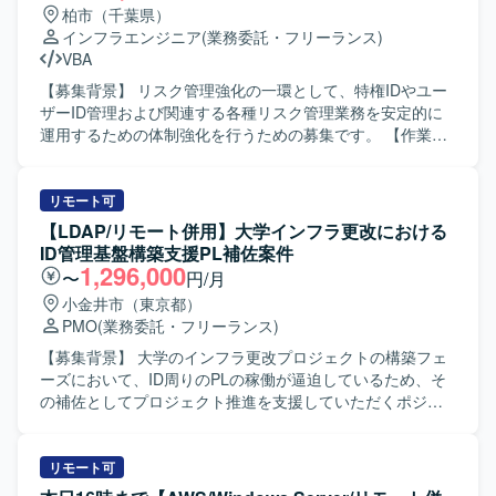
質状況の報告を行っていただきます。 【求める人物像】 関
柏市（千葉県）
係者と円滑にコミュニケーションを取りながら、主体的に
インフラエンジニア
(業務委託・フリーランス)
案件を推進できる方を求めております。状況変化に柔軟に
VBA
対応しつつ、ドキュメントを用いた分かりやすい説明や調
整ができる方が望ましいです。 【ポジションの魅力】 オン
【募集背景】 リスク管理強化の一環として、特権IDやユー
ライン証券ビジネスにおけるシステム案件を上流工程から
ザーID管理および関連する各種リスク管理業務を安定的に
一貫して担当することで、業務知識とシステム知識の双方
運用するための体制強化を行うための募集です。 【作業内
を高いレベルで身につけることができます。ベンダーコン
容】 ・NotesDBで管理されている特権ID所有者について、
トロールや品質報告など、プロジェクト推進の中核に関わ
前月との差分を集計し、比較資料を作成して報告いたしま
る経験を積むことができます。 【開発環境】 Web系システ
す。 ・NotesDBで管理されているグループID情報に対し
リモート可
ムを対象とした環境において、LinuxおよびSQLを活用した
て、夜間バッチによるID更新作業を実施いたします。 ・サ
【LDAP/リモート併用】大学インフラ更改における
システムの要件定義および設計・開発経験を生かしてご対
ーバー単位で適用対象となるセキュリティパッチの洗い出
ID管理基盤構築支援PL補佐案件
応いただきます。
しと、対象サーバーの一覧作成を行います。 ・本稼働した
1,296,000
〜
円/月
サーバーのNotesDB登録およびEOSを実施したサーバーの
小金井市（東京都）
NotesDB削除対応を行います。 ・サーバーから取得したID
PMO
(業務委託・フリーランス)
リストとNotesDBの登録内容との整合性チェックを行い、
不整合があった場合の調査および問い合わせ対応を実施い
【募集背景】 大学のインフラ更改プロジェクトの構築フェ
たします。 【求める人物像】 ・丁寧かつ正確にデータを扱
ーズにおいて、ID周りのPLの稼働が逼迫しているため、そ
い、地道な検証作業にも責任感を持って取り組んでいただ
の補佐としてプロジェクト推進を支援していただくポジシ
ける方を求めています。 ・関係者と円滑にコミュニケーシ
ョンです。 【作業内容】 大学向けインフラ更改プロジェク
ョンを取りながら、状況報告や相談を適切に行っていただ
トにおけるID管理基盤構築支援を行っていただきます。PL
ける方を歓迎いたします。 【ポジションの魅力】 ・特権ID
補佐としてプロジェクト推進や進捗管理支援を担当してい
リモート可
管理やセキュリティパッチ適用など、リスク管理領域の実
ただきます。LDAPを中心としたID管理基盤の設計・構築お