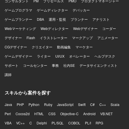
コンサルタント
PM
プリセールス
PMO
プロダクトマネージャー
ゲームプログラマ
ゲームディレクター
デバッカー
ゲームプランナー
DBA
運用・監視
プランナー
アナリスト
Webマーケティング
Webディレクター
Webデザイナー
コーダー
デザイナー
Flash
イラストレーター
マークアップ
アニメーター
CGデザイナー
クリエイター
動画編集
マーケター
ゲームデザイナー
ライター
UI/UX
オペレーター
ヘルプデスク
サポート
コールセンター
事務
社内SE
データサイエンティスト
講師
スキルから案件を探す
Java
PHP
Python
Ruby
JavaScript
Swift
C#
C++
Scala
Perl
Cocos2d
HTML
CSS
Objective-C
Android
VB.NET
VBA
VC++
C
Delphi
PL/SQL
COBOL
PL/I
RPG