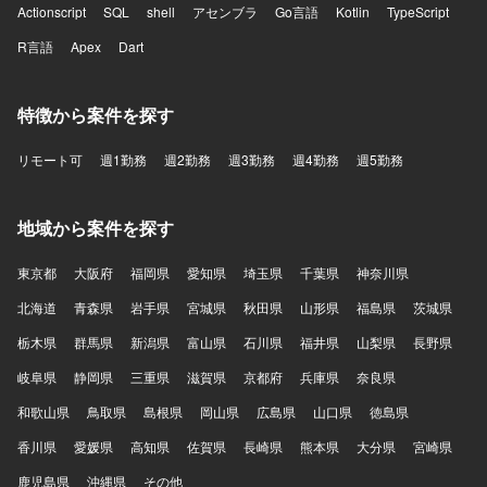
Actionscript
SQL
shell
アセンブラ
Go言語
Kotlin
TypeScript
R言語
Apex
Dart
特徴から案件を探す
リモート可
週1勤務
週2勤務
週3勤務
週4勤務
週5勤務
地域から案件を探す
東京都
大阪府
福岡県
愛知県
埼玉県
千葉県
神奈川県
北海道
青森県
岩手県
宮城県
秋田県
山形県
福島県
茨城県
栃木県
群馬県
新潟県
富山県
石川県
福井県
山梨県
長野県
岐阜県
静岡県
三重県
滋賀県
京都府
兵庫県
奈良県
和歌山県
鳥取県
島根県
岡山県
広島県
山口県
徳島県
香川県
愛媛県
高知県
佐賀県
長崎県
熊本県
大分県
宮崎県
鹿児島県
沖縄県
その他