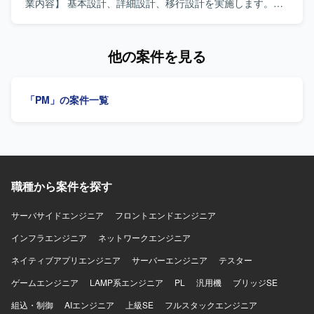
Windows、Active Directory、Zscaler、Hyper-V、オンプレ
業内容】 基本設計、詳細設計、移行設計を実施します。仮
ミスサーバ、AWS環境など、幅広い社内インフラの運用・
想基盤およびファイルサーバの構築、テスト、移行、DR試
保守に携われます。 【開発環境】 OSはWindows Server、
験を担当します。システム構成図や運用定義書などのドキ
Linuxです。仮想基盤はHyper-Vを使用します。ゼロトラス
ュメントを作成します。 【求める人物像】 自ら能動的にタ
他の案件を見る
ト・プロキシはZscaler（ZIA、ZPA、Client Connector）、
スクに取り組める方を求めています。周囲と良質なコミュ
ディレクトリはActive Directory、GPOを使用します。スク
ニケーションを取りながら物事を進められる方を歓迎しま
リプトはPowerShell、シェルスクリプトを使用します。
す。 【ポジションの魅力】 基本設計から構築、移行、DR
「PM」の案件一覧
AWSサービスはEC2、EBS、VPC、IAM、CloudWatch、ス
試験まで一連の工程に携わることができます。 【開発環
ナップショット、セキュリティグループを使用します。
境】 vSphere、Linux、Windows、VLAN、ルーティング、
Active Directory、PureStorage、Veeamを使用します。
職種から案件を探す
サーバサイドエンジニア
フロントエンドエンジニア
インフラエンジニア
ネットワークエンジニア
ネイティブアプリエンジニア
サーバーエンジニア
テスター
ゲームエンジニア
LAMP系エンジニア
PL
汎用機
ブリッジSE
組込・制御
AIエンジニア
上級SE
フルスタックエンジニア