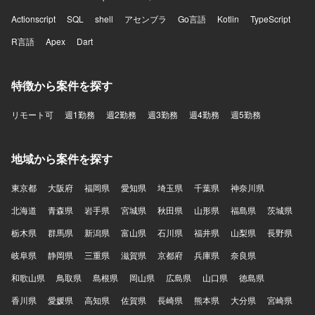
Actionscript
SQL
shell
アセンブラ
Go言語
Kotlin
TypeScript
R言語
Apex
Dart
特徴から案件を探す
リモート可
週1勤務
週2勤務
週3勤務
週4勤務
週5勤務
地域から案件を探す
東京都
大阪府
福岡県
愛知県
埼玉県
千葉県
神奈川県
北海道
青森県
岩手県
宮城県
秋田県
山形県
福島県
茨城県
栃木県
群馬県
新潟県
富山県
石川県
福井県
山梨県
長野県
岐阜県
静岡県
三重県
滋賀県
京都府
兵庫県
奈良県
和歌山県
鳥取県
島根県
岡山県
広島県
山口県
徳島県
香川県
愛媛県
高知県
佐賀県
長崎県
熊本県
大分県
宮崎県