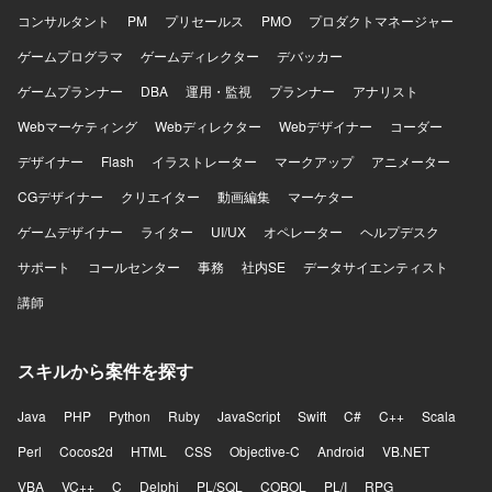
コンサルタント
PM
プリセールス
PMO
プロダクトマネージャー
ゲームプログラマ
ゲームディレクター
デバッカー
ゲームプランナー
DBA
運用・監視
プランナー
アナリスト
Webマーケティング
Webディレクター
Webデザイナー
コーダー
デザイナー
Flash
イラストレーター
マークアップ
アニメーター
CGデザイナー
クリエイター
動画編集
マーケター
ゲームデザイナー
ライター
UI/UX
オペレーター
ヘルプデスク
サポート
コールセンター
事務
社内SE
データサイエンティスト
講師
スキルから案件を探す
Java
PHP
Python
Ruby
JavaScript
Swift
C#
C++
Scala
Perl
Cocos2d
HTML
CSS
Objective-C
Android
VB.NET
VBA
VC++
C
Delphi
PL/SQL
COBOL
PL/I
RPG