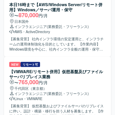
が期待できます。複数案件に関わることで、さまざまなシ
す。主な対応内容として、Windowsイベントログ解析
本日16時まで【AWS/Windows Server/リモート併
ステム導入における検証・構築ノウハウを蓄積できる環境
（Event ID 4624/4625 などの認証挙動の分析）、Active
用】Windows／サーバ運用・保守
です。 【開発環境】 仮想化基盤上でWindowsおよびLinux
Directory認証ログの調査（不正ログイン、権限昇格などの
870,000
〜
円/月
環境を利用した検証・構築作業を行います。
攻撃手法理解を含む）、IPS／UTMのアラート調査、製品
日本国外
（セキュリティ）の動作検証や技術的な深掘り調査、報告
インフラエンジニア
(業務委託・フリーランス)
書作成、社内レビュー、顧客向け説明（Web会議含む）を
AWS
・
ActiveDirectory
行っていただきます。攻撃手法の理解を前提としたログ解
析を含む高度な技術対応が求められます。 【求める人物
【募集背景】 社内インフラ環境の安定運用と、インフラチ
像】 責任を持って1人称で対応できる方を求めております。
ームの運用体制強化を目的としています。 【作業内容】
また、チームでの報連相やコミュニケーションを円滑に行
Windows環境を中心に、社内インフラ全般の運用・保守を
いながら、技術を継続的に吸収しようとする姿勢をお持ち
担当します。技術的な問い合わせ対応、Windowsクライア
の方が望ましいです。 【ポジションの魅力】 セキュリティ
ントの不具合調査・解決、Active Directoryおよびグループ
製品のテクニカルサポートを通じて、攻撃手法の理解や各
ポリシーの運用、Zscalerの運用支援、Hyper-V環境やオン
NEW
リモート可
種ログ解析スキルを実務の中で磨くことができます。製品
プレミスサーバの運用・監視・障害対応を行います。AWS
【VMWARE/リモート併用】仮想基盤及びファイル
の動作検証や技術的な深掘り調査を行うことで、セキュリ
上のサーバにおけるOS・ミドルウェア・各種サービスのア
サーバリプレイス業務
ティ領域の知見を広く深く身につけられる環境です。 【開
ップデート対応、バックアップ・リストア対応、社内業務
765,000
〜
円/月
発環境】 Windows環境および各種セキュリティ製品、SIEM
システムのアップデート・障害対応も担当します。あわせ
千代田区（東京都）
基盤を用いたログ解析環境となります。
て、ログや監視情報を活用したトラブルシューティング、
インフラエンジニア
(業務委託・フリーランス)
恒久対応・改善策の検討、手順書・構成情報・対応履歴な
Linux
・
VMWARE
どのドキュメント整備を行います。 【求める人物像】 対応
を通じて得られた知見を整理し、手順の標準化や再発防止
【募集背景】 仮想基盤およびファイルサーバのリプレイス
につなげられる方を求めています。 【ポジションの魅力】
に伴い、設計・構築・移行を担う人材を募集します。 【作