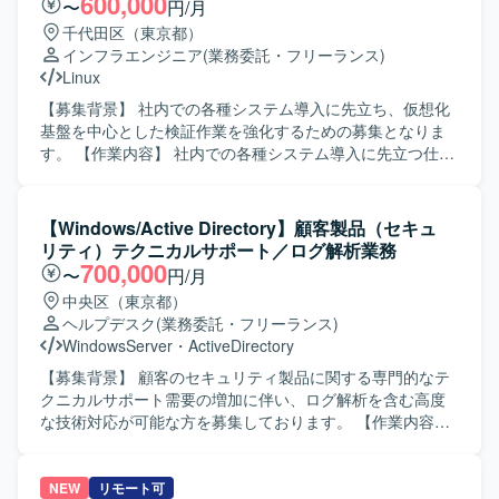
600,000
〜
円/月
質状況の報告を行っていただきます。 【求める人物像】 関
千代田区（東京都）
係者と円滑にコミュニケーションを取りながら、主体的に
インフラエンジニア
(業務委託・フリーランス)
案件を推進できる方を求めております。状況変化に柔軟に
Linux
対応しつつ、ドキュメントを用いた分かりやすい説明や調
整ができる方が望ましいです。 【ポジションの魅力】 オン
【募集背景】 社内での各種システム導入に先立ち、仮想化
ライン証券ビジネスにおけるシステム案件を上流工程から
基盤を中心とした検証作業を強化するための募集となりま
一貫して担当することで、業務知識とシステム知識の双方
す。 【作業内容】 社内での各種システム導入に先立つ仕様
を高いレベルで身につけることができます。ベンダーコン
調査、構築作業、テスト業務をご担当いただきます。構築
トロールや品質報告など、プロジェクト推進の中核に関わ
手順や調査結果の取りまとめ、ソフトウェア比較、テスト
る経験を積むことができます。 【開発環境】 Web系システ
仕様書等の各種資料作成も行っていただきます。メインは
【Windows/Active Directory】顧客製品（セキュ
ムを対象とした環境において、LinuxおよびSQLを活用した
仮想化検証となりますが、プロジェクト内で別案件にアサ
リティ）テクニカルサポート／ログ解析業務
システムの要件定義および設計・開発経験を生かしてご対
インされる可能性もあります。サポート契約がない最新ア
700,000
〜
円/月
応いただきます。
プリケーションの検証など、自力での調査検証が必要なケ
中央区（東京都）
ースもあります。 【求める人物像】 仮想技術やWindowsや
ヘルプデスク
(業務委託・フリーランス)
LinuxのOS知識など、広範な知識を主体的にキャッチアップ
WindowsServer
・
ActiveDirectory
いただける方を求めています。複数案件を各個人で分担し
て処理する場合もあるため、ある程度自走可能な対応力を
【募集背景】 顧客のセキュリティ製品に関する専門的なテ
お持ちの方を歓迎いたします。不明点をお客様やチームメ
クニカルサポート需要の増加に伴い、ログ解析を含む高度
ンバーに適時確認しながら、柔軟に対応いただける方です
な技術対応が可能な方を募集しております。 【作業内容】
と望ましいです。 【ポジションの魅力】 仮想化基盤や各種
顧客のセキュリティ製品に関するテクニカルサポート業務
OSに関する知見を広く深く身に付けることができ、最新ア
を担当していただきます。メール・電話での問い合わせ対
プリケーションの検証などを通じて技術的なスキルアップ
応に加え、SIEMログ解析を中心とした技術調査を行いま
NEW
リモート可