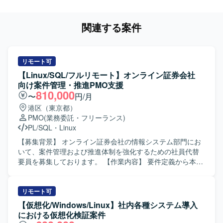
関連する案件
リモート可
【Linux/SQL/フルリモート】オンライン証券会社
向け案件管理・推進PMO支援
810,000
〜
円/月
港区（東京都）
PMO
(業務委託・フリーランス)
PL/SQL
・
Linux
【募集背景】 オンライン証券会社の情報システム部門にお
いて、案件管理および推進体制を強化するための社員代替
要員を募集しております。 【作業内容】 要件定義から本番
リリースまでの案件管理および推進をご担当いただきま
す。業務要件のヒアリングを行い、システム要件定義書や
プロジェクト計画書を作成していただきます。設計からテ
リモート可
ストフェーズにかけては、外部ベンダーへの委託に伴うベ
【仮想化/Windows/Linux】社内各種システム導入
ンダーコントロールを実施し、進捗・課題・品質・コスト
における仮想化検証案件
の管理を行います。また、社内の品質管理部門に対して品