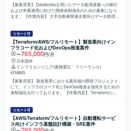
決に取り組んでいただきます。 【求める人物像】 ・インフ
【募集背景】 Databricksを用いたデータ処理基盤への移行
ラアーキテクチャの検討や新技術のキャッチアップが好き
および本番適用に向けた開発体制強化のための募集になり
で、主体的に提案・改善に取り組める方を求めておりま
ます。 【作業内容】 大手自動車関連企業向けデータ処理基
す。 ・チームやプロジェクトを横断してコミュニケーショ
盤において、Databricksを用いた設計・構築をご担当いただ
ンを取りながら、自律的に価値創出を行える方を歓迎いた
きます。 既存のSnowflakeベースのシステムで満たせてい
します。 ・事業やサービスの成長に合わせて、自身のスキ
なかった要件をDatabricksで実現するため、本番適用に向け
リモート可
ルや役割の拡張にも前向きに取り組める方を求めておりま
た運用設計およびインフラ基盤構築を行っていただきま
【Terraform/AWS/フルリモート】製造業向けイン
す。 【ポジションの魅力】 ・運用中および新規開発中の複
す。 具体的には、各サービス開発者に対するDatabricks移
フラコード化およびDevOps推進案件
数の大型ゲームタイトルに横断的に関わることができ、多
行に向けた支援や各種調整、Databricks環境での運用設計お
765,000
〜
円/月
様な開発フェーズや規模のプロジェクトで経験を積むこと
よび運用手順書の作成、AWSおよびTerraform等を用いたイ
日本国外
ができます。 ・SREチームの一員として、全プロジェクト
ンフラ基盤環境の構築などを実施していただきます。 【求
インフラエンジニア
(業務委託・フリーランス)
のインフラ設計・構築・運用に携わりながら、サービスの
める人物像】 関係部署や開発者とのコミュニケーションを
AWS
パフォーマンス向上やコスト最適化に直接貢献できます。
円滑に行いながら、主体的に課題整理と調整を進めていた
・組織として新たな挑戦を歓迎するカルチャーの中で、大
だける方を求めております。 【ポジションの魅力】
【募集背景】 製造業界における最先端の開発プロジェクト
きな裁量を持ち、長期的なキャリア形成と技術的成長を両
Databricksを中心とした最新のデータ処理基盤の設計・構築
にて、インフラのコード化とDevOps推進を強化するための
立できる環境です。 【開発環境】 ・複数の新規および運用
に携わることができ、大規模分散処理基盤の知見を深める
体制強化を行っております。 【作業内容】 Terraformによ
中のゲームタイトルに対し、SREチームが横断的にインフ
ことができます。 また、運用設計からインフラ構築まで一
る環境構築とコード管理を行っていただきます。
ラ設計・構築・運用を担当する体制となっております。 ・
連の工程に関わることで、クラウドデータ基盤エンジニア
OpenClaw（Open-Crow）を動作させる環境のTerraformコ
クリエイティブおよびゲーム開発に必要な機材や技術的イ
としてのスキルを幅広く磨いていただけます。 【開発環
ード作成およびコードレビュー対応、Terraformのアプライ
リモート可
ンプットへの投資が積極的に行われており、勉強会参加や
境】 Databricks, AWS, Terraform などを用いたデータ処理
作業と、それに伴う関係各所への連携・通知・調整を実施
【AWS/Terraform/フルリモート】自動運転サービ
R&Dなどを通じて継続的にスキルアップできる環境です。
基盤およびインフラ基盤構成になります。
していただきます。 また、CI/CDおよび評価運用の仕組み
ス向けインフラ基盤設計構築・SRE案件
化として、開発・運用基盤における効率的なCIプロセスの
765,000
〜
円/月