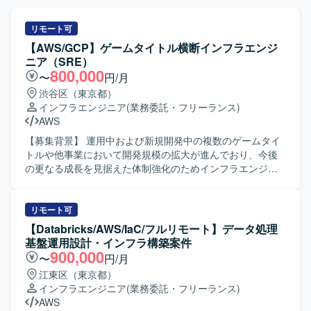
リモート可
【AWS/GCP】ゲームタイトル横断インフラエンジ
ニア（SRE）
800,000
〜
円/月
渋谷区（東京都）
インフラエンジニア
(業務委託・フリーランス)
AWS
【募集背景】 運用中および新規開発中の複数のゲームタイ
トルや他事業において開発規模の拡大が進んでおり、今後
の更なる成長を見据えた体制強化のためインフラエンジニ
アを募集しております。事業フェーズやサービス規模の異
なるプロジェクトが多数進行しており、他プロジェクトと
の協業を通じて組織とともに成長していただける方を求め
リモート可
ております。 【作業内容】 ・スマートフォン向けゲームお
【Databricks/AWS/IaC/フルリモート】データ処理
よびWebサービスのサーバインフラ環境の設計・構築・運
基盤運用設計・インフラ構築案件
用を行います。 ・運用中および開発中のゲームタイトルを
900,000
〜
円/月
横断して、インフラ面からプロジェクトを支援していただ
江東区（東京都）
きます。 ・新しい技術の検証や導入展開を行い、サービス
インフラエンジニア
(業務委託・フリーランス)
にとって最適なインフラ構成の検討を行います。 ・パフォ
AWS
ーマンス向上やコスト削減など、インフラ面からの課題解