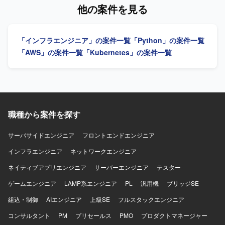
関わることができます。 スモールスタートから5年スパンで
発見し、改善提案・実行ができる方を求めています。 【ポ
他の案件を見る
の大規模展開を見据えたプロジェクトであり、立ち上げフ
ジションの魅力】 Infrastructure as Code（IaC）を活用し
ェーズから仕様検討やアーキテクチャ設計に関与できま
たAWSインフラの運用保守に携わることができます。 【開
す。 移動支援や地域交通の維持、ドライバー不足などの社
発環境】 AWS、Terraform、GitHub、Linux、Dockerを使用
「インフラエンジニア」の案件一覧
「Python」の案件一覧
会課題の解決に直結する社会インフラ領域に挑戦できる点
します。
も大きな魅力です。 【開発環境】 クラウド：AWS または
「AWS」の案件一覧
「Kubernetes」の案件一覧
GCP 基盤：EKS + マネージドサービス 言語：Go / React な
ど（予定） その他：マイクロサービス、データ処理設計 な
ど
職種から案件を探す
サーバサイドエンジニア
フロントエンドエンジニア
インフラエンジニア
ネットワークエンジニア
ネイティブアプリエンジニア
サーバーエンジニア
テスター
ゲームエンジニア
LAMP系エンジニア
PL
汎用機
ブリッジSE
組込・制御
AIエンジニア
上級SE
フルスタックエンジニア
コンサルタント
PM
プリセールス
PMO
プロダクトマネージャー