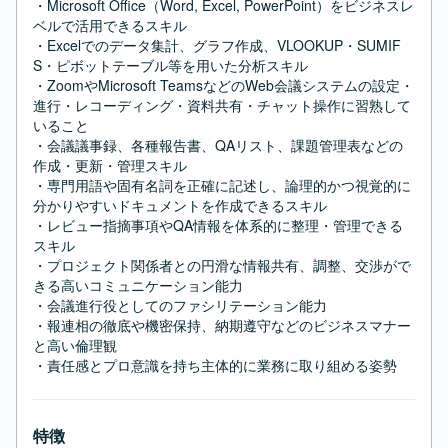
・Microsoft Office（Word, Excel, PowerPoint）をビジネスレ
ベルで活用できるスキル

・Excelでのデータ集計、グラフ作成、VLOOKUP・SUMIF
S・ピボットテーブル等を用いた分析スキル

・ZoomやMicrosoft TeamsなどのWeb会議システムの設定・
進行・レコーディング・資料共有・チャット操作に習熟して
いること

・会議議事録、各種報告書、QAリスト、課題管理表などの
作成・更新・管理スキル

・専門用語や固有名詞を正確に記述し、論理的かつ視覚的に
分かりやすいドキュメントを作成できるスキル

・レビュー指摘事項やQA情報を体系的に整理・管理できる
スキル

・プロジェクト関係者との円滑な情報共有、調整、交渉がで
きる高いコミュニケーション能力

・会議進行役としてのファシリテーション能力

・報連相の徹底や機密保持、納期遵守などのビジネスマナー
と高い倫理観

・責任感とプロ意識を持ち主体的に業務に取り組める姿勢
特徴