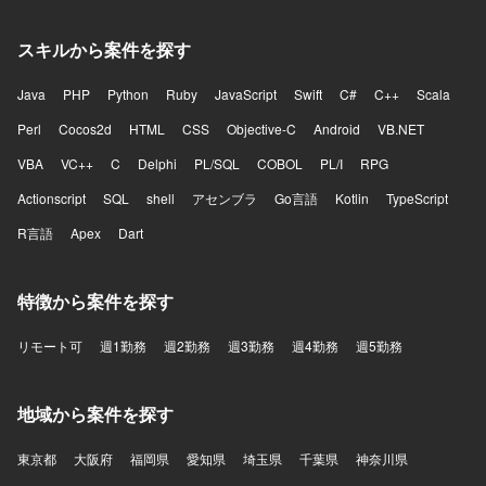
スキルから案件を探す
Java
PHP
Python
Ruby
JavaScript
Swift
C#
C++
Scala
Perl
Cocos2d
HTML
CSS
Objective-C
Android
VB.NET
VBA
VC++
C
Delphi
PL/SQL
COBOL
PL/I
RPG
Actionscript
SQL
shell
アセンブラ
Go言語
Kotlin
TypeScript
R言語
Apex
Dart
特徴から案件を探す
リモート可
週1勤務
週2勤務
週3勤務
週4勤務
週5勤務
地域から案件を探す
東京都
大阪府
福岡県
愛知県
埼玉県
千葉県
神奈川県