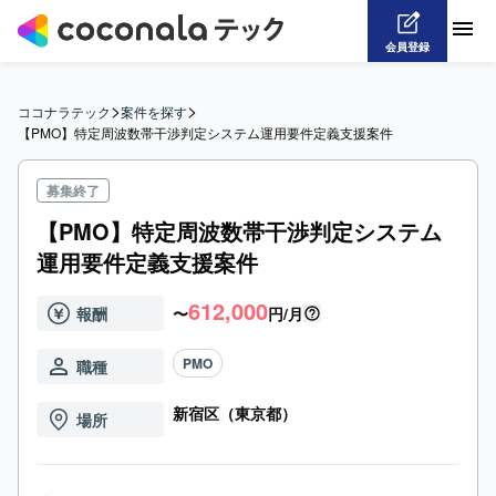
会員登録
>
>
ココナラテック
案件を探す
【PMO】特定周波数帯干渉判定システム運用要件定義支援案件
募集終了
【PMO】特定周波数帯干渉判定システム
運用要件定義支援案件
612,000
報酬
〜
円/月
PMO
職種
新宿区（東京都）
場所