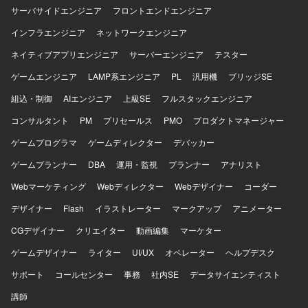
サーバサイドエンジニア
フロントエンドエンジニア
インフラエンジニア
ネットワークエンジニア
ネイティブアプリエンジニア
サーバーエンジニア
テスター
ゲームエンジニア
LAMP系エンジニア
PL
汎用機
ブリッジSE
組込・制御
AIエンジニア
上級SE
フルスタックエンジニア
コンサルタント
PM
プリセールス
PMO
プロダクトマネージャー
ゲームプログラマ
ゲームディレクター
デバッカー
ゲームプランナー
DBA
運用・監視
プランナー
アナリスト
Webマーケティング
Webディレクター
Webデザイナー
コーダー
デザイナー
Flash
イラストレーター
マークアップ
アニメーター
CGデザイナー
クリエイター
動画編集
マーケター
ゲームデザイナー
ライター
UI/UX
オペレーター
ヘルプデスク
サポート
コールセンター
事務
社内SE
データサイエンティスト
講師