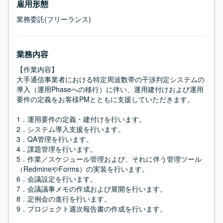
雇用形態
業務委託(フリーランス)
業務内容
【作業内容】

大手通信事業者における特定周波数帯の干渉判定システムの
導入（運用Phaseへの移行）に伴い、運用建付けおよび運用
要件の定義をお客様PMとともに支援していただきます。

1．運用要件の定義・建付けを行います。

2．システム導入支援を行います。

3．QA管理を行います。

4．課題管理を行います。

5．作業／スケジュール管理および、それに伴う管理ツール
（RedmineやForms）の実装を行います。

6．会議設定を行います。

7．会議議事メモの作成および展開を行います。

8．定例会の進行を行います。

9．プロジェクト週次報告書の作成を行います。