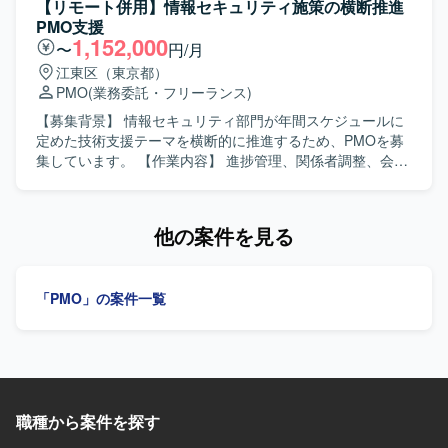
【リモート併用】情報セキュリティ施策の横断推進
ト結果、SI承認などのドキュメント作成・レビュー対応を
PMO支援
行います。 【求める人物像】 関係者と円滑にコミュニケー
1,152,000
〜
円/月
ションを取り、タスクや課題を整理して分かりやすく共有
江東区（東京都）
できる方を求めています。 【ポジションの魅力】 既存メン
PMO
(業務委託・フリーランス)
バーの支援を受けながら、PMOおよびプロジェクト推進の
スキルを伸ばせます。 【開発環境】 AWS、Aurora、
【募集背景】 情報セキュリティ部門が年間スケジュールに
Redmine、Excel、PowerPointを使用します。
定めた技術支援テーマを横断的に推進するため、PMOを募
集しています。 【作業内容】 進捗管理、関係者調整、会議
運営、資料・成果物の作成を担当します。セキュリティレ
ビューの実施・モニタリング、技術者向け教育の運営、技
術基準整備、電子メール誤送信対策、シンクライアント利
他の案件を見る
用展開、SBOM導入検討、各種申請・ツール改善の推進を
行います。 【求める人物像】 関係者と円滑にコミュニケー
ションを取り、会議のファシリテーションや資料作成を主
「PMO」の案件一覧
体的に進められる方を求めています。 【ポジションの魅
力】 複数の情報セキュリティ施策を横断的に推進し、組織
全体のセキュリティ向上に貢献できるポジションです。
【開発環境】 情報セキュリティ施策に関するレビュー、教
育、規程整備、ツール導入・改善を行います。
職種から案件を探す