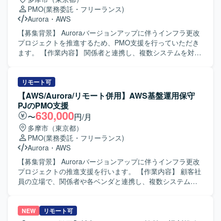
務知見を深めることができます。 リーダー枠として参画い
けて主体的に動ける方を求めております。 コミュニケーシ
PMO
(業務委託・フリーランス)
ただく場合は、要件定義や仕様調整をリードしながら、開
ョンを取りながら関係者と円滑に連携し、ドキュメント作
Aurora
・
AWS
発メンバーとの技術的な対話を通じてプロジェクトを推進
成や進捗管理を丁寧かつ正確に進められる方が望ましいで
する経験を積むことができます。 【開発環境】 基幹システ
す。 【ポジションの魅力】 大規模な証券取引システム開発
【募集背景】 Auroraバージョンアップに伴うインフラ更改
ムの新機能開発プロジェクトにおける要件定義および設計
プロジェクトに参画し、PMの近くでプロジェクト管理業務
プロジェクトを推進するため、PMO支援を行っていただき
工程を中心とした環境での業務となります。具体的な技術
全般に携わることができます。 金融システム開発の現場で
ます。 【作業内容】 関係者と連携し、複数システムを対象
スタックやプロダクト環境は、既存の基幹システムと連携
ノウハウを蓄積しながら、PMOとしてのスキルを幅広く習
としたプロジェクト推進、定例会のファシリテート、進
した形での検討・レビューを行っていただきます。
得・強化できる環境です。 【開発環境】 証券取引システム
捗・課題管理を行っていただきます。各工程の完了に向け
開発プロジェクトにおける各種管理ツールおよびドキュメ
て、基本設計、テスト計画、テスト結果、承認に関するド
リモート可
ント作成ツールを使用いたします。
キュメント作成およびレビュー対応を行っていただきま
【AWS/Aurora/リモート併用】AWS基盤運用保守
す。Redmine等を用いた管理や、タスク・テスト状況の可
PJのPMO支援
視化も担当していただきます。 【求める人物像】 関係者と
630,000
〜
円/月
円滑に連携し、課題や遅延に対して周囲を巻き込みながら
多摩市（東京都）
対応を検討・フォローできる方を求めています。 【ポジシ
PMO
(業務委託・フリーランス)
ョンの魅力】 既存メンバーの支援を受けながら、PMOおよ
Aurora
・
AWS
びプロジェクト推進のスキルを伸ばしていただけます。
【開発環境】 AWS、Aurora、Redmine、Excel、
【募集背景】 Auroraバージョンアップに伴うインフラ更改
PowerPointを使用します。
プロジェクトの推進支援を行います。 【作業内容】 顧客社
員の立場で、関係者や各ベンダと連携し、複数システムの
プロジェクトを推進します。定例会の準備・進行、議事展
開および対応フォローを行います。進捗・課題管理を実施
し、遅延や課題発生時には原因確認と対策検討を支援しま
NEW
リモート可
す。各工程の完了に向けて、基本設計、テスト計画、テス