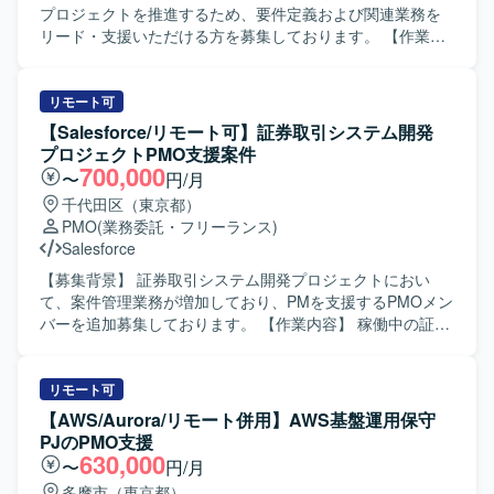
プロジェクトを推進するため、要件定義および関連業務を
リード・支援いただける方を募集しております。 【作業内
容】 大手企業の基幹システムにおける新機能開発プロジェ
クトに参画いただきます。 ビジネス部門との要件整理や関
係システムとの仕様調整を行いながら、要件定義工程を中
リモート可
心にプロジェクト推進を支援していただきます。 各種設計
【Salesforce/リモート可】証券取引システム開発
書レビューに向けた検討や、要件定義書・設計書などのド
プロジェクトPMO支援案件
キュメント作成・レビューもご担当いただきます。 また、
700,000
〜
円/月
会議のファシリテーションや論点整理、関係者間の合意形
千代田区（東京都）
成を主体的に進めていただきます。 【求める人物像】 シス
PMO
(業務委託・フリーランス)
テム開発の上流工程に強みを持ち、開発経験を背景に要件
Salesforce
定義・設計・開発寄りの実務に継続して関わってこられた
方を求めております。 論理的思考力をもとに課題や論点を
【募集背景】 証券取引システム開発プロジェクトにおい
構造化し、関係者へ分かりやすく説明できる方を歓迎いた
て、案件管理業務が増加しており、PMを支援するPMOメン
します。 ビジネス部門やベンダー、社内外のシステム担当
バーを追加募集しております。 【作業内容】 稼働中の証券
者など多様なステークホルダーと円滑にコミュニケーショ
取引システム開発プロジェクトにおけるPMの案件管理業務
ンを取りながら、要望を整理し開発側へ適切に落とし込め
サポートを行っていただきます。 各種プロジェクト管理ド
る方を想定しています。 【ポジションの魅力】 大手企業の
キュメントの作成・更新、内部定例会議の準備、会議日程
リモート可
基幹システムにおける新機能開発プロジェクトに上流工程
調整および運営、議事録作成を担当していただきます。 ま
【AWS/Aurora/リモート併用】AWS基盤運用保守
から関わることができ、ビジネス部門と開発側の双方に近
た、Redmine等を用いたチケット起票・進捗管理、不具合
PJのPMO支援
い立場で価値提供できるポジションです。 要件定義や設
集計、課題やQAの追い回し、Salesforceへの入力作業など
630,000
〜
円/月
計、各種レビューを通じて、システム全体の構造理解や業
もご対応いただきます。 【求める人物像】 自ら課題を見つ
多摩市（東京都）