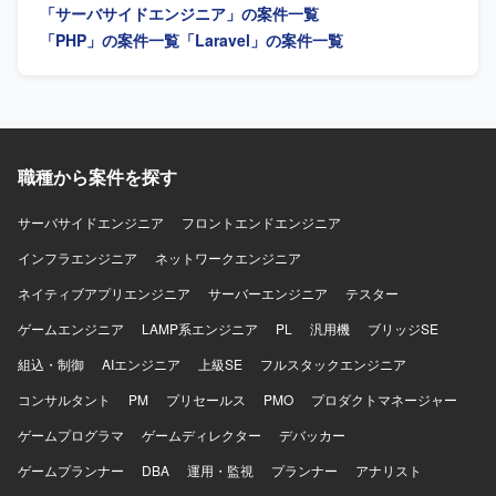
「サーバサイドエンジニア」の案件一覧
DynamoDB、S3、SQS、Lambdaなどを利用しています。
Dockerを用いたコンテナ環境で開発を行い、Git/GitHubに
「PHP」の案件一覧
「Laravel」の案件一覧
よるバージョン管理、CircleCI、GitHub Actions、
CodeBuildによるCI/CDパイプラインを構築しています。AI
ツールとしてClaude Code、GitHub Copilot、Devin、
Geminiを活用し、コミュニケーションにはSlack、Notion、
Google Workspaceを利用しています。
職種から案件を探す
サーバサイドエンジニア
フロントエンドエンジニア
インフラエンジニア
ネットワークエンジニア
ネイティブアプリエンジニア
サーバーエンジニア
テスター
ゲームエンジニア
LAMP系エンジニア
PL
汎用機
ブリッジSE
組込・制御
AIエンジニア
上級SE
フルスタックエンジニア
コンサルタント
PM
プリセールス
PMO
プロダクトマネージャー
ゲームプログラマ
ゲームディレクター
デバッカー
ゲームプランナー
DBA
運用・監視
プランナー
アナリスト