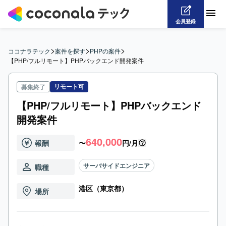
会員登録
>
>
>
ココナラテック
案件を探す
PHPの案件
【PHP/フルリモート】PHPバックエンド開発案件
リモート可
募集終了
【PHP/フルリモート】PHPバックエンド
開発案件
640,000
報酬
〜
円/月
サーバサイドエンジニア
職種
港区（東京都）
場所