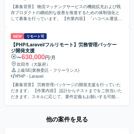
に対話しながら活動し、知識共有やメンバーの成長にも関
発を行います。
心を持って伴走いただける方を歓迎いたします。技術的な
【募集背景】 物流マッチングサービスの機能拡充および既
内容を分かりやすく言語化し、説明・提案できる方が望ま
存プロダクトの継続的な改善を推進するための体制強化と
しいです。 【ポジションの魅力】 レガシーなPHP環境から
して募集を行っています。 【作業内容】 「ハコベル運送手
モダンなPHP 8.xおよびフレームワークへの移行に主体的に
配」と「ハコベル運送手配PLUS」の2つのプロダクトにお
関わることができるため、移行計画策定から基盤設計、実
けるバックエンド機能の設計・実装・運用を担当していた
装、テスト自動化まで幅広い経験を積むことができます。
だきます。新機能追加や既存機能の改善、パフォーマンス
NEW
リモート可
既存システムの改善と刷新を通じて、保守性や信頼性向上
チューニングなどを行いながら、事業要件をプロダクトに
【PHP/Laravel/フルリモート】労務管理パッケー
に貢献できるポジションです。 【開発環境】 PHP 5.x /
反映していきます。 【求める人物像】 プロダクトや事業の
ジ開発支援
CodeIgniter 2 から PHP 8.x への移行を前提とした環境での
課題を理解しながら主体的に開発を進めていただける方を
630,000
〜
円/月
開発になります。次期フレームワークとしてLaravelや
求めています。チームでの開発を重視し、ペア/モブプログ
吹田市（大阪府）
Symfony等のMVCフレームワークを検討し、E2Eテスト自
ラミングなどの開発スタイルにも柔軟に取り組んでいただ
上級SE
(業務委託・フリーランス)
動化にPlaywright等のツールを利用いたします。
ける方、AIツールなど新しい技術の活用にも前向きに取り
PHP
・
Laravel
組んでいただける方が望ましいです。 【ポジションの魅
力】 物流マッチングサービスの中核となるバックエンド開
【募集背景】 労務管理パッケージの開発支援を行っていた
発に携わることができ、複数プロダクトの機能開発・運用
だきます。 【作業内容】 設計からテストまでをご担当いた
を通じてスケーラブルなアーキテクチャ設計やクラウドネ
だきます。スキルに応じて、要件定義もお願いする可能性
イティブな環境での開発経験を積むことができます。AI駆
があります。 【求める人物像】 スキルに応じて要件定義に
動開発や最新の開発ツールを活用したモダンな開発プロセ
も対応できる方を求めています。 【ポジションの魅力】 労
スに関わることができます。 【開発環境】 バックエンドは
務管理パッケージ開発において、設計からテストまで幅広
他の案件を見る
Ruby、Ruby on Rails、フロントエンドはTypeScript、
い工程に携わることができます。 【開発環境】 PHP、
React、Next.js、Vue.jsを利用しています。インフラはAWS
Laravelを使用します。
上で構築されており、ECS、EC2、RDS/Aurora、