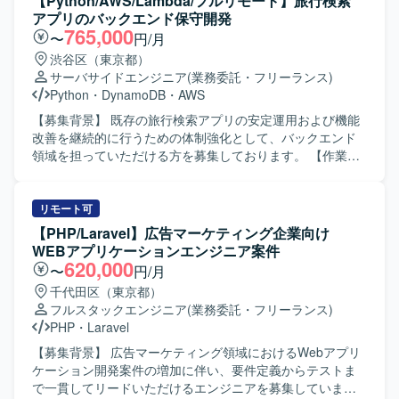
【Python/AWS/Lambda/フルリモート】旅行検索
アプリのバックエンド保守開発
765,000
〜
円/月
渋谷区（東京都）
サーバサイドエンジニア
(業務委託・フリーランス)
Python
・
DynamoDB
・
AWS
【募集背景】 既存の旅行検索アプリの安定運用および機能
改善を継続的に行うための体制強化として、バックエンド
領域を担っていただける方を募集しております。 【作業内
容】 既存旅行検索アプリのバックエンド保守および改修を
ご担当いただきます。クライアントとのデイリーMTGに参
加し、要件や仕様の確認を行いながら、AWS Lambdaや
リモート可
Pythonを用いて機能追加や修正を実施していただきます。
【PHP/Laravel】広告マーケティング企業向け
また、仕様調整の打ち合わせに参加し、要件を踏まえた設
WEBアプリケーションエンジニア案件
計や実装方針の検討にも関わっていただきます。 【求める
620,000
〜
円/月
人物像】 クライアントとのコミュニケーションを取りなが
千代田区（東京都）
ら主体的に開発を進められる方を求めております。要件や
フルスタックエンジニア
(業務委託・フリーランス)
仕様を正確に理解し、自ら課題を抽出して改善提案ができ
PHP
・
Laravel
る方、チーム開発において協調性を持って取り組める方に
ご活躍いただける環境です。 【ポジションの魅力】 既存サ
【募集背景】 広告マーケティング領域におけるWebアプリ
ービスの保守開発を通じて、AWSを中心としたクラウドネ
ケーション開発案件の増加に伴い、要件定義からテストま
イティブなバックエンド開発経験を積むことができます。
で一貫してリードいただけるエンジニアを募集していま