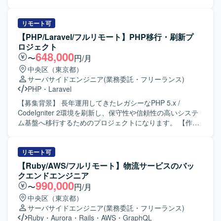
クライアントとの直接的なコミュニケーションを通じて、
す。 【作業内容】 クライアントの要件ヒアリングや折衝を
要件定義から実装まで一連の工程に携わることができるた
行い、要件定義・基本設計を担当していただきます。PHP
め、上流から下流まで幅広い経験を得られます。 【開発環
およびJavaScriptを用いたWebアプリケーションの開発・テ
リモート可
境】 バックエンドはAWS LambdaとPythonを中心に構成さ
ストを行いながら、社内外の関係者と連携し、課題解決や
【PHP/Laravel/フルリモート】PHP移行・刷新プ
れており、データベースにはDynamoDBやRDSを利用して
調整業務を進めていただきます。自社ローコード開発プラ
ロジェクト
おります。メッセージキューとしてSQSを使用し、フロン
ットフォームの導入・カスタマイズ・運用支援を行い、プ
648,000
〜
円/月
トエンドはFlutterで実装されています。
ロジェクト進行に伴うリソース管理や成果物レビュー、品
中央区（東京都）
質チェックまでをご担当いただきます。 【求める人物像】
サーバサイドエンジニア
(業務委託・フリーランス)
主体的にプロジェクトを推進し、顧客との対話を通じて課
PHP
・
Laravel
題を解決できるリーダーシップのある方を求めています。
高い技術力や自社プラットフォームを主体的に習得・発揮
【募集背景】 長年運用してきたレガシーなPHP 5.x /
し、メンバー育成に貢献できる方、若手メンバーと切磋琢
CodeIgniter 2環境を刷新し、保守性や信頼性の高いシステ
磨しながら組織と共に成長していきたい方にマッチするポ
ム基盤へ移行するためのプロジェクトになります。 【作業
ジションです。 【ポジションの魅力】 要件定義からテスト
内容】 現行システム（PHP5 / CodeIgniter 2）のソースコー
まで一気通貫で携わることができるため、上流から下流ま
ド解析および仕様の紐解きを行います。PHP 8.x への段階
で幅広い工程を経験できます。クライアントワークを通じ
的移行またはリプレイスに向けた移行計画の策定をサポー
リモート可
てビジネス理解を深めながら、ローコード開発プラットフ
トします。次期フレームワークの選定支援を行い、選定さ
【Ruby/AWS/フルリモート】物流サービスのバッ
ォームの導入・カスタマイズにも関われるため、新しい技
れたフレームワークを用いた基盤設計および実装を担当し
クエンドエンジニア
術・開発手法の習得機会も豊富です。メンバー育成やリソ
ます。レガシーコードのリファクタリングやE2Eテスト自動
990,000
〜
円/月
ース管理にも関与できるため、PMとしてのキャリアとエン
化の実装にも取り組んでいただきます。 【求める人物像】
中央区（東京都）
ジニアとしての技術力を両立して伸ばしていただけます。
レガシー環境のコード解析やリファクタリングに前向きに
サーバサイドエンジニア
(業務委託・フリーランス)
【開発環境】 PHP（Laravel）、JavaScript、自社ローコー
取り組める方を求めております。チームメンバーと積極的
Ruby
・
Aurora
・
Rails
・
AWS
・
GraphQL
ド開発プラットフォームを用いたWebアプリケーション開