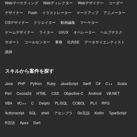
Webマーケティング
Webディレクター
Webデザイナー
コーダー
デザイナー
Flash
イラストレーター
マークアップ
アニメーター
CGデザイナー
クリエイター
動画編集
マーケター
ゲームデザイナー
ライター
UI/UX
オペレーター
ヘルプデスク
サポート
コールセンター
事務
社内SE
データサイエンティスト
講師
スキルから案件を探す
Java
PHP
Python
Ruby
JavaScript
Swift
C#
C++
Scala
Perl
Cocos2d
HTML
CSS
Objective-C
Android
VB.NET
VBA
VC++
C
Delphi
PL/SQL
COBOL
PL/I
RPG
Actionscript
SQL
shell
アセンブラ
Go言語
Kotlin
TypeScript
R言語
Apex
Dart