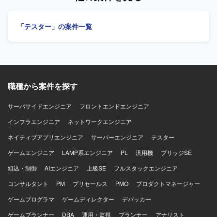
Run、Cloud Spanner、Pub/Subなどのフルマネージドサー
の整理を行っていただきます。SQLを利用したデータ抽出
ビスを活用しています。通信方式としてgRPCやProtocol
やダッシュボード作成、AIを用いたプロトタイピング、開
Buffersを用いた構成となっております。CI/CDにはGitHub
「テスター」の案件一覧
発の動作検証なども実施していただきます。ご経験に応じ
ActionsやCloud Buildを利用し、構成管理にはTerraformを
て、上記以外の業務もご相談させていただきます。 【求め
使用しています。モニタリングにはCloud Monitoring、
る人物像】 自社サービスの成長に主体的に関わりながら、
Cloud Logging、Cloud Traceを導入し、分析基盤として
開発チームと協調してプロジェクトを推進できる方を求め
BigQueryやLooker Studioを利用しています。AIやLLM関連
ています。ステークホルダーと円滑にコミュニケーション
では各種ツールを活用し、GitHubやSlack、Notion、Figma
を取りながら、課題整理や要件定義をリードできる方が望
などを組み合わせたアジャイル開発体制を敷いておりま
職種から案件を探す
ましいです。 【ポジションの魅力】 自社プロダクトの企画
す。
から開発・改善まで一貫して関わることができ、物流領域
のDX推進に直接インパクトを与えることができます。AIや
サーバサイドエンジニア
フロントエンドエンジニア
データ活用など新しい技術を取り入れたプロトタイピング
インフラエンジニア
ネットワークエンジニア
にも携わることができます。 【開発環境】 フレームワーク
はRuby on Rails、フロントエンドはVue.jsを利用していま
ネイティブアプリエンジニア
サーバーエンジニア
テスター
す。データベースはMySQL（RDS, Aurora）、インフラは
ゲームエンジニア
AWS（EC2, S3等）を使用しています。バージョン管理は
LAMP系エンジニア
PL
汎用機
ブリッジSE
git/Github、CIはCircleCIおよびJenkins、コミュニケーショ
組込・制御
AIエンジニア
上級SE
フルスタックエンジニア
ンはSlack、CLICKUP、Notionを利用しています。デザイン
はFigmaを使用し、AIはClaude、Gemini、NotionAIなどを
コンサルタント
PM
プリセールス
PMO
プロダクトマネージャー
活用しています。
ゲームプログラマ
ゲームディレクター
デバッカー
ゲームプランナー
DBA
運用・監視
プランナー
アナリスト