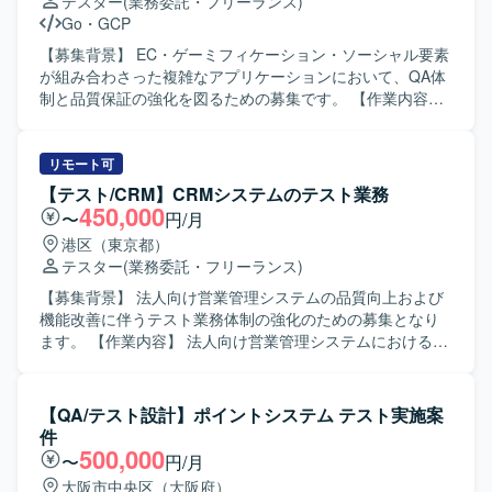
テスター
(業務委託・フリーランス)
仕様を正確に理解し、自ら課題を抽出して改善提案ができ
Go
・
GCP
る方、チーム開発において協調性を持って取り組める方に
ご活躍いただける環境です。 【ポジションの魅力】 既存サ
【募集背景】 EC・ゲーミフィケーション・ソーシャル要素
ービスの保守開発を通じて、AWSを中心としたクラウドネ
が組み合わさった複雑なアプリケーションにおいて、QA体
イティブなバックエンド開発経験を積むことができます。
制と品質保証の強化を図るための募集です。 【作業内容】
クライアントとの直接的なコミュニケーションを通じて、
複雑性の高いアプリケーションに対して、要件定義からリ
要件定義から実装まで一連の工程に携わることができるた
リースまで一貫して関わり、エンジニアリングを駆使した
め、上流から下流まで幅広い経験を得られます。 【開発環
品質向上を担っていただきます。具体的には、マニュアル
リモート可
境】 バックエンドはAWS LambdaとPythonを中心に構成さ
テストを含む包括的なQA業務として、テスト計画の策定か
【テスト/CRM】CRMシステムのテスト業務
れており、データベースにはDynamoDBやRDSを利用して
ら実行、レビューまでの一連の業務を行っていただきま
450,000
〜
円/月
おります。メッセージキューとしてSQSを使用し、フロン
す。プロダクト価値を高めるために、あるべき品質の定義
港区（東京都）
トエンドはFlutterで実装されています。
と保証を行う品質戦略の策定と実行を担当いただきます。
テスター
(業務委託・フリーランス)
Autifyを用いたリグレッションテストの自動化および効率化
を推進していただきます。AIを活用したテスト項目の作成
【募集背景】 法人向け営業管理システムの品質向上および
や仕様把握の効率化など、AI NativeなQAプロセスの確立に
機能改善に伴うテスト業務体制の強化のための募集となり
取り組んでいただきます。仕様検討や設計段階からプロジ
ます。 【作業内容】 法人向け営業管理システムにおけるテ
ェクトに参加し、QAの観点から仕様の矛盾や考慮漏れを指
スト設計およびテスト実施をご担当いただきます。 仕様や
摘することで、不具合の作り込みを未然に防ぐシフトレフ
要件を踏まえたテスト観点の整理、テストケースの作成、
ト活動も行っていただきます。ゲームロジックやソーシャ
テスト実施、結果の取りまとめや不具合報告などを行って
【QA/テスト設計】ポイントシステム テスト実施案
ル連携など、複雑な状態遷移を伴う機能の品質保証、大規
いただきます。 【求める人物像】 関係者と主体的にコミュ
件
模トラフィックを前提とした信頼性確保、AIが大きく関与
ニケーションを取りながら、テスト業務を自走して推進で
500,000
〜
円/月
する開発組織におけるQAプロセスの最適化といった技術課
きる方を求めております。 チームメンバーやリーダーと連
大阪市中央区（大阪府）