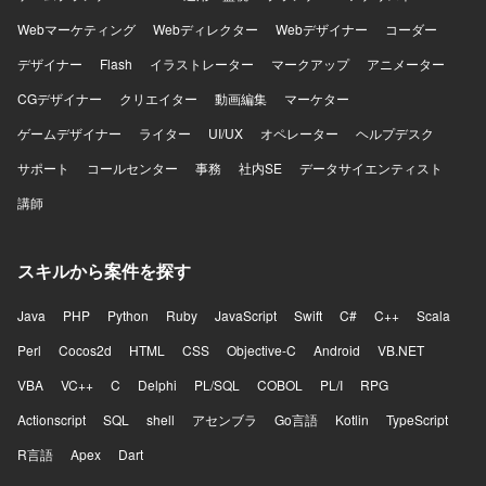
Webマーケティング
Webディレクター
Webデザイナー
コーダー
デザイナー
Flash
イラストレーター
マークアップ
アニメーター
CGデザイナー
クリエイター
動画編集
マーケター
ゲームデザイナー
ライター
UI/UX
オペレーター
ヘルプデスク
サポート
コールセンター
事務
社内SE
データサイエンティスト
講師
スキルから案件を探す
Java
PHP
Python
Ruby
JavaScript
Swift
C#
C++
Scala
Perl
Cocos2d
HTML
CSS
Objective-C
Android
VB.NET
VBA
VC++
C
Delphi
PL/SQL
COBOL
PL/I
RPG
Actionscript
SQL
shell
アセンブラ
Go言語
Kotlin
TypeScript
R言語
Apex
Dart