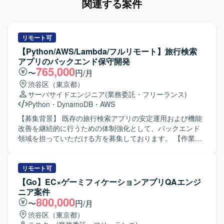
関連する案件
リモート可
【Python/AWS/Lambda/フルリモート】旅行検索
アプリのバックエンド保守開発
765,000
〜
円/月
渋谷区（東京都）
サーバサイドエンジニア
(業務委託・フリーランス)
Python
・
DynamoDB
・
AWS
【募集背景】 既存の旅行検索アプリの安定運用および機能
改善を継続的に行うための体制強化として、バックエンド
領域を担っていただける方を募集しております。 【作業内
容】 既存旅行検索アプリのバックエンド保守および改修を
ご担当いただきます。クライアントとのデイリーMTGに参
加し、要件や仕様の確認を行いながら、AWS Lambdaや
リモート可
Pythonを用いて機能追加や修正を実施していただきます。
【Go】EC×ゲーミフィケーションアプリQAエンジ
また、仕様調整の打ち合わせに参加し、要件を踏まえた設
ニア案件
計や実装方針の検討にも関わっていただきます。 【求める
800,000
〜
円/月
人物像】 クライアントとのコミュニケーションを取りなが
渋谷区（東京都）
ら主体的に開発を進められる方を求めております。要件や