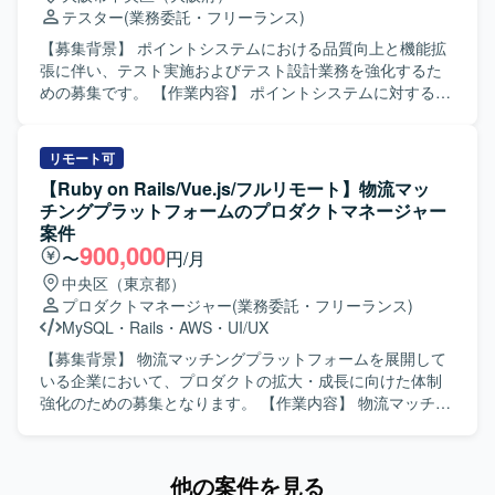
題にも対応していただきます。 【求める人物像】 プロダク
携しながら、丁寧かつ確実に業務を進められる方が望まし
テスター
(業務委託・フリーランス)
トのミッションやビジョンに共感し、同じ志を持って挑戦
いです。 【ポジションの魅力】 法人向け営業管理システム
していただける方を求めています。日常に楽しさをもたら
の品質向上に直接貢献できるポジションです。 テスト設計
【募集背景】 ポイントシステムにおける品質向上と機能拡
し、新しい生活圏のカタチをつくることに関心がある方を
から実施まで一連の工程に関わることができ、リーダーか
張に伴い、テスト実施およびテスト設計業務を強化するた
歓迎いたします。変化を前向きに受け入れ、自ら追い風を
らのフォロー体制もあるため、テスト経験を着実に積み上
めの募集です。 【作業内容】 ポイントシステムに対するテ
起こし、成果で周囲とつながりながら、好きなことを大切
げていくことができます。 【開発環境】 CRMシステムを対
スト実施およびテスト設計を行っていただきます。銀行や
にできる方を想定しています。EC体験の可能性を感じ、
象としたWebサービスのテスト環境にて業務を行っていた
カードとの連携を含む複雑な仕様を理解し、ファイル連携
0→1、1→10、10→100、1000といった成長フェーズの変
だきます。
やAPI連携を踏まえたテスト観点の洗い出しやテストケース
リモート可
化を楽しみながら取り組める方にマッチする環境です。巨
作成、E2E等の自動化テスト設計・実施、テスト結果の整理
【Ruby on Rails/Vue.js/フルリモート】物流マッ
大な市場でソフトウェアを軸に大きなチャレンジを行いた
および不具合起票・管理などの品質管理・QA業務を担当し
チングプラットフォームのプロダクトマネージャー
い方に活躍いただきたいと考えています。 【ポジションの
ていただきます。 【求める人物像】 複雑な仕様や業務フロ
案件
魅力】 EC・ゲーム・ソーシャルが組み合わさったユニーク
ーを自ら理解し、抜け漏れのないテスト設計を主体的に進
900,000
〜
円/月
なプロダクトに対して、AIを積極的に活用しながらQAプロ
められる方を求めています。開発メンバーや関係者とコミ
中央区（東京都）
セスの高度化に取り組むことができます。要件定義からリ
ュニケーションを取りながら、品質向上の観点で改善提案
プロダクトマネージャー
(業務委託・フリーランス)
リースまでの全工程に関わることで、品質戦略の立案から
ができる方です。 【ポジションの魅力】 ポイントシステム
MySQL
・
Rails
・
AWS
・
UI/UX
実行まで一貫して推進できる裁量の大きいポジションで
における銀行・カード連携など、多数の外部システムとの
す。複雑なゲームロジックや大規模トラフィックへの対応
連携を伴う大規模システムの品質管理に携わることができ
【募集背景】 物流マッチングプラットフォームを展開して
など、チャレンジングな技術課題に向き合いながら、プロ
ます。テスト設計から自動化まで一連のQA業務を経験でき
いる企業において、プロダクトの拡大・成長に向けた体制
ダクトの体験価値向上に直結する品質保証に携わることが
るため、品質保証エンジニアとしてのスキル向上が期待で
強化のための募集となります。 【作業内容】 物流マッチン
できます。高速な開発サイクルの中で、QAとしての専門性
きます。 【開発環境】 ポイントシステムを対象としたファ
グプラットフォームにおけるプロダクトマネージャーとし
とエンジニアリングスキルを同時に磨くことができる環境
イル連携およびAPI連携を含むシステム環境でのテスト設計
て、大手企業との小規模から中規模の開発プロジェクトマ
です。 【開発環境】 言語はGoを中心に利用しておりま
およびテスト自動化環境を利用していただきます。
ネジメントをご担当いただきます。開発メンバーやパート
他の案件を見る
す。インフラはGoogle Cloudを採用しており、Cloud
ナーを含めた開発マネジメントおよび進捗管理、開発要件