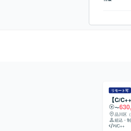
リモート可
【C/C
630
〜
品川区（
組込・制
VC++