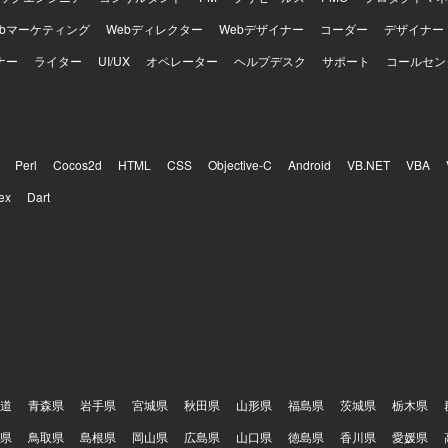
ebマーケティング
Webディレクター
Webデザイナー
コーダー
デザイナー
ナー
ライター
UI/UX
オペレーター
ヘルプデスク
サポート
コールセン
Perl
Cocos2d
HTML
CSS
Objective-C
Android
VB.NET
VBA
ex
Dart
道
青森県
岩手県
宮城県
秋田県
山形県
福島県
茨城県
栃木県
県
鳥取県
島根県
岡山県
広島県
山口県
徳島県
香川県
愛媛県