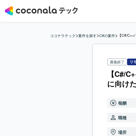
>
>
>
【C#/C
ココナラテック
案件を探す
C#の案件
リ
募集終了
【C#/
に向け
報酬
職種
場所