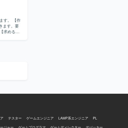
むことがで
ルを高める
。 【作
だきます。要
ち、状況に
リリースま
ただけま
ア
テスター
ゲームエンジニア
LAMP系エンジニア
PL
ージャー
ゲームプログラマ
ゲームディレクター
デバッカー