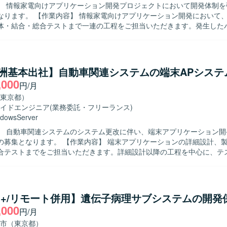
】 情報家電向けアプリケーション開発プロジェクトにおいて開発体制を
けアプリケーション開発において、詳細設計か
体・結合・総合テストまで一連の工程をご担当いただきます。発生した
す。 【求める人物像】 コミュニケーションを取りながら協調し
められる方を求めております。自ら課題を見つけ主体的に行動しながら
望ましいです。 【ポジションの魅力】 情報家電向けのプロダクト開
ことで、ユーザーに近い領域での開発経験を積むことができます。C/C+
豊洲基本出社】自動車関連システムの端末APシステ
え、リアルタイム通信やAudio処理などの知識を身に付ける機会があります
,000
円/月
C++、Visual Studio、GitHub（Git）などを用いた開発環境となります。
東京都）
イドエンジニア
(業務委託・フリーランス)
dowsServer
】 自動車関連システムのシステム更改に伴い、端末アプリケーション開
作業内容】 端末アプリケーションの詳細設計、製造、単体試
合テストまでをご担当いただきます。詳細設計以降の工程を中心に、テ
具合修正などを行っていただきます。 【求める人物像】 与えられたタスク
遂行でき、自ら課題を発見しながら周囲と連携して進めていただける方
や設計内容を正確に理解し、着実に実装・試験を進められる方が望まし
ンの魅力】 長期的な計画に基づくシステム更改プロジェクトに参画いた
C++/リモート併用】遺伝子病理サブシステムの開発
計から結合テストまでの一連の工程に関われます。端末アプリケーショ
,000
円/月
ともに、生成AIツールを活用した開発スタイルにも触れていただけます。 
を中心とした端末アプリケーション開発環境で、WPF や VS Code、Github 
市（東京都）