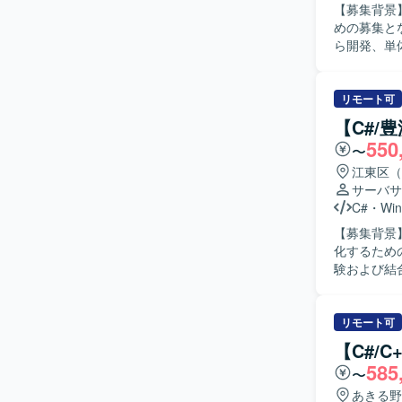
【募集背景
めの募集となります。 【作業内容】 情報家電向
ら開発、単
および修正も行っていただきま
て作業を進
取り組んでいただける方が
リモート可
発に携わる
【C#/
発スキルに加
550
〜
発環境】 C/
江東区（
サーバサ
C#
・
Win
【募集背景
化するための募集となります。 【
験および結
沿って試験実施や不
を一人称で
ます。仕様
リモート可
【ポジショ
【C#/
で、詳細設
585
〜
験を深めると
環境】 C# 
あきる野