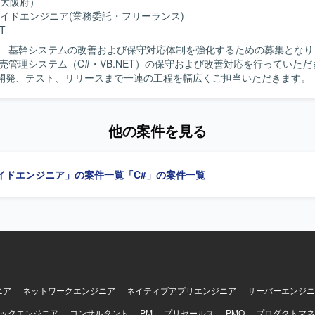
務知識を身につけながら、顧客ごとの個別要件に対応する開発経験を積
大阪府）
パッケージ製品の拡張開発を通じて、既存資産を活かした設計・実装スキ
イドエンジニア
(業務委託・フリーランス)
を中心とした環境で、生産管理系パッケージのアドオ
T
っていただきます。
】 基幹システムの改善および保守対応体制を強化するための募集となります
販売管理システム（C#・VB.NET）の保守および改善対応を行っていた
発、テスト、リリースまで一連の工程を幅広くご担当いただきます。 【求める人
動的かつ主体的に行動できる方を求めています。前向きで柔軟な思考を持
 【ポジションの魅力】 基幹系販売管理システムの保守・改善
業務知識と開発スキルを一体的に高めていくことができます。上流から
他の案件を見る
関われるため、システム全体の流れを把握しながらスキルアップしてい
イドエンジニア」の案件一覧
「C#」の案件一覧
ニア
ネットワークエンジニア
ネイティブアプリエンジニア
サーバーエンジニ
ックエンジニア
コンサルタント
PM
プリセールス
PMO
プロダクトマネ