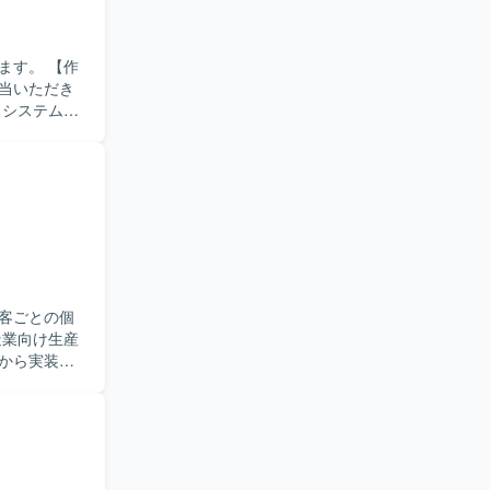
応じて使い
。 【作
当いただき
【ポジ
インの知見
。
客ごとの個
から実装、
加や改修対
る
発を進めて
のバランス