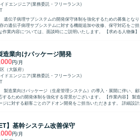
ルを利用する構成となります。開発環境用マシンと作業マシンを用途に
イドエンジニア
(業務委託・フリーランス)
です。
T
】 遺伝子病理サブシステムの開発保守体制を強化するための募集となります
既存の遺伝子病理サブシステムに対する機能追加や改修、保守対応をご担
内容については、面談時にご説明いたします。 【求める人物像】 システムの
しながら設計からテストまで主体的に対応いただける方を求めております。 
力】 医療系システムの開発保守に携わることで、専門性の高い業務ドメ
を深めていただけます。 【開発環境】 C#およびC++を用いた開発環境となります
】製造業向けパッケージ開発
,000
円/月
区（大阪府）
イドエンジニア
(業務委託・フリーランス)
T
】 製造業向けパッケージ（生産管理システム）の導入・展開に伴い、顧
ための開発体制を強化する背景がございます。 【作業内容】 製造業向け生産
ージに対する顧客ごとのアドオン開発をご担当いただきます。 詳細設計
までの一連の開発工程をお任せいたします。 顧客要望を踏まえた機能追
ら、既存機能との整合性を考慮した設計・実装を行っていただきます。 【求め
自ら主体的に業務に取り組み、周囲とコミュニケーションを取りながら開
.NET】基幹システム改善保守
方を求めております。 要件や仕様の変化にも柔軟に対応し、品質と納期
,000
円/月
望ましいです。 【ポジションの魅力】 製造業向け生産管理システム