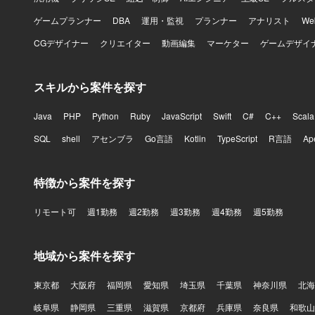
ゲームプランナー
DBA
運用・監視
プランナー
アナリスト
W
CGデザイナー
クリエイター
動画編集
マーケター
ゲームデザイ
スキルから案件を探す
Java
PHP
Python
Ruby
JavaScript
Swift
C#
C++
Scala
SQL
shell
アセンブラ
Go言語
Kotlin
TypeScript
R言語
Ap
特徴から案件を探す
リモート可
週1勤務
週2勤務
週3勤務
週4勤務
週5勤務
地域から案件を探す
東京都
大阪府
福岡県
愛知県
埼玉県
千葉県
神奈川県
北海
岐阜県
静岡県
三重県
滋賀県
京都府
兵庫県
奈良県
和歌山