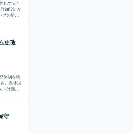
強化するた
バグの解析
品質向上に
+を用いた開
ム更改
。 【開
発体制を強
スト計画に
を求めてい
いです。
だくこと
保守
ン開発の経
【開発
Copilot