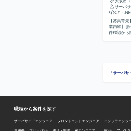
に関する業
大阪市（
きます。 
サーバサ
ことができる環境です。 【開発環境】 C#
C#
・
.NE
ン開発を行
【募集背景
業内容】 
件確認から開
物像】 能
応じて自ら考えて動ける方です。
を通じて、
で一貫して
す。 【開発環境】 C#.NET、VB.NET を用いた販売管理システムの開発・保守環境となりま
す。
「サーバサ
職種から案件を探す
サーバサイドエンジニア
フロントエンドエンジニア
インフラエンジ
汎用機
ブリッジSE
組込・制御
AIエンジニア
上級SE
フルスタ