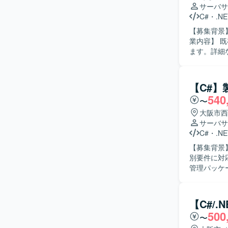
などのツー
サーバサ
分ける体制
C#
・
.NE
【募集背景
業内容】 
ます。詳細な作業
品質を意識
ションの魅
【C#
540
〜
大阪市西
サーバサ
C#
・
.NE
【募集背景
別要件に対応する
管理パッケ
結合レベル
応を行いなが
人物像】 
【C#/
いただける
500
〜
を意識して開発できる方が