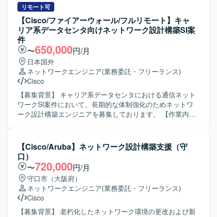
いただきます。 CiscoおよびArista製ネットワーク機器を用
リモート可
いた設計・構築・運用、閉域ネットワーク環境の管理、
【Cisco/ファイアーウォール/フルリモート】キャ
AWSネットワーク環境の設計・運用、BGP／OSPF／LISP
リア系データセンタ向けネットワーク設計構築SI案
／MPLSなどを用いたルーティング設計・運用、障害対応お
件
よび保守対応を実施していただきます。 【求める人物像】
650,000
〜
円/月
単なる運用オペレーションにとどまらず、ネットワーク設
日本国外
計から一人称で対応できる方を求めております。 クラウド
ネットワークエンジニア
(業務委託・フリーランス)
およびオンプレミス双方のネットワーク技術に関心を持
Cisco
ち、主体的に改善や最適化に取り組んでいただける方が望
ましいです。 【ポジションの魅力】 マネージドクラウドお
【募集背景】 キャリア系データセンタにおける通信ネット
よびプライベートクラウド双方のネットワーク基盤に携わ
ワークSI案件において、長期的な体制強化のためネットワ
ることで、クラウドネットワークとデータセンターネット
ーク設計構築エンジニアを募集しております。 【作業内
ワークの幅広い知見を習得していただけます。 大規模な閉
容】 要件に基づき、キャリア系データセンタの通信ネット
域網環境やBGP／MPLSなどを活用した高度なルーティング
ワーク設計から構築までをご担当いただきます。 主な作業
設計・運用に関わることができ、ネットワークエンジニア
は以下を想定しております。 ・ネットワークの詳細設計
【Cisco/Aruba】ネットワーク設計構築支援（守
としてのスキルアップが期待できるポジションです。 【開
（物理設計、論理設計） ・パラメータ設計 ・各種設定・構
口）
発環境】 Cisco／Arista製ネットワーク機器 AWSネットワー
成に関する手順書作成 ・商用切替などの商用作業対応 ・デ
720,000
〜
円/月
クサービス BGP／OSPF／LISP／MPLSを用いたルーティ
ータセンタにおける初期設定作業（必要に応じてACI関連作
守口市（大阪府）
ング環境
業を現地で実施する場合があります） 【求める人物像】 ・
ネットワークエンジニア
(業務委託・フリーランス)
中長期で安定して参画いただける方 ・ネットワーク技術の
Cisco
キャッチアップに前向きに取り組める方 ・手順書作成など
ドキュメント作業も丁寧に対応いただける方 ・関係者とコ
【募集背景】 老朽化したネットワーク環境の更改および新