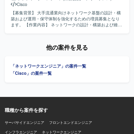
環境です。
ジェクトに伴う設計書、パラメータシート、テスト仕様書
Cisco
などの技術ドキュメントを作成していただきます。 【求め
る人物像】 認証や証明書、ネットワークポリシー制御に強
【募集背景】 大手流通業向けネットワーク基盤の設計・構
みを持ち、高い専門性を活かして主体的に設計・構築をリ
築および運用・保守体制を強化するための増員募集となり
ードしていただける方を求めています。 【ポジションの魅
ます。 【作業内容】 ネットワークの設計・構築および維持
力】 中央省庁向けの重要度が高い大規模ネットワーク認証
保守支援業務を行います。具体的には、基本設計・詳細設
基盤の設計・構築に携わることで、高度なセキュリティ要
計、単体から連結テスト、リリース作業まで一連の工程を
件に対応したネットワーク設計スキルを磨いていただけま
ご担当いただきます。コンフィグや手順書の作成を行い、
他の案件を見る
す。 Ciscoの先進的なソリューション（ISE、DNAC等）を
ネットワーク機器の設定変更作業も実施いたします。デー
活用した認証・ネットワーク制御の実務経験を深めること
タセンタ内の構築案件や要件追加案件において、詳細設計
ができます。 【開発環境】 ネットワーク製品： Cisco
から一人称で対応し、顧客や他メンバと連携しながら案件
「ネットワークエンジニア」の案件一覧
Catalyst, WLC, Cisco ISE, Cisco DNA Center (DNAC) 認証
を推進していただきます。 【求める人物像】 ネットワーク
プロトコル： RADIUS, LDAP サーバーOS： Linux,
設計・構築の実務経験を活かし、自ら課題を見つけて主体
「Cisco」の案件一覧
Windows Server（証明書・認証周り） 担当工程： 基本設
的に行動できる方を求めています。顧客やチームメンバと
計〜詳細設計〜構築〜検証・テスト
円滑にコミュニケーションを取りながら、責任感を持って
案件を推進できる方にマッチするポジションです。 【ポジ
ションの魅力】 大手流通業向けの大規模ネットワーク基盤
に上流工程から携わることができ、設計から構築、テス
ト、リリースまで一貫して経験を積むことができます。
職種から案件を探す
Cisco製品を中心とした実務を通じて、各種プロトコルの知
見や設計スキルをさらに高めることができます。 【開発環
サーバサイドエンジニア
フロントエンドエンジニア
境】 Cisco製ネットワーク機器を中心としたネットワーク環
インフラエンジニア
境での設計・構築および保守運用となります。
ネットワークエンジニア