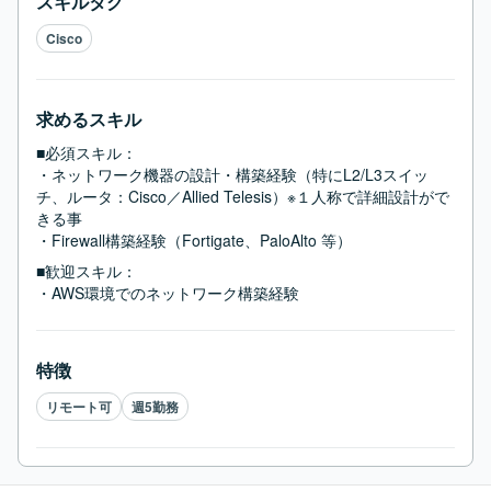
スキルタグ
Cisco
求めるスキル
■必須スキル：
・ネットワーク機器の設計・構築経験（特にL2/L3スイッ
チ、ルータ：Cisco／Allied Telesis）※１人称で詳細設計がで
きる事

・Firewall構築経験（Fortigate、PaloAlto 等）
■歓迎スキル：
・AWS環境でのネットワーク構築経験
特徴
リモート可
週5勤務