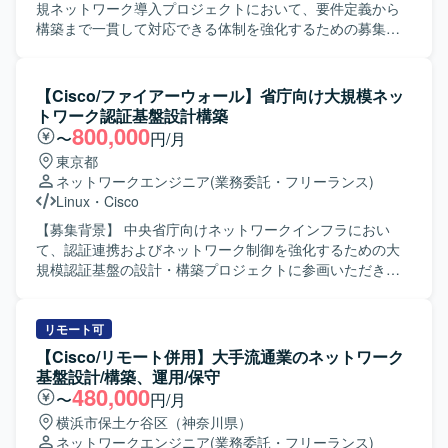
ミュニケーションを取りながら主体的に作業を進められる
規ネットワーク導入プロジェクトにおいて、要件定義から
方 【ポジションの魅力】 ・キャリア系データセンタの基幹
構築まで一貫して対応できる体制を強化するための募集で
ネットワークに関わることで、大規模なネットワーク設計
す。 【作業内容】 老朽化および新規ネットワーク構築にお
構築の経験を積むことができます。 ・Cisco NexusやACI、
ける要件定義、基本設計、詳細設計、移行設計、運用設
ロードバランサ、ファイアウォール等を活用した高度なネ
計、構築までをご担当いただきます。 既存ネットワーク環
【Cisco/ファイアーウォール】省庁向け大規模ネッ
ットワーク技術に携わることができます。 ・長期想定のた
境の現地調査、構成や設置場所、配線、影響範囲の確認を
トワーク認証基盤設計構築
め、腰を据えてスキルアップしながら参画いただけます。
行い、その結果を踏まえた新規導入やリプレースの検討を
800,000
〜
円/月
【開発環境】 ・ネットワーク機器：Cisco Nexusシリー
実施します。 ベンダーや現場担当者との調整、作業手順の
東京都
ズ、Cisco ACI、A10、F5 など ・ドキュメント：各種設計
確認など、関係各所とのコミュニケーションを取りながら
ネットワークエンジニア
(業務委託・フリーランス)
書・手順書作成ツール（詳細は別途）
円滑な導入・移行を推進していただきます。 【求める人物
Linux
・
Cisco
像】 現地で自ら確認すべき点を主体的に確認しに行動でき
る方を求めています。 業者や担当者と会話しながら、状況
【募集背景】 中央省庁向けネットワークインフラにおい
に応じた提案や調整を行い、プロジェクトを前向きに推進
て、認証連携およびネットワーク制御を強化するための大
できる方を歓迎いたします。 【ポジションの魅力】 老朽化
規模認証基盤の設計・構築プロジェクトに参画いただきま
したネットワークの更改から新規導入まで、上流工程から
す。 【作業内容】 Cisco機器（Catalyst, WLC, ISE, DNAC
構築フェーズまで一気通貫で携わることができるため、ネ
等）を用いた認証連携・ネットワーク制御の設計および構
ットワークエンジニアとしてのスキルを総合的に高めてい
築を行っていただきます。 RADIUS / LDAPを用いたユーザ
リモート可
ただけます。 複数ベンダー機器を扱う環境での設計・構築
ー・端末認証基盤の設計・構築を実施していただきます。
【Cisco/リモート併用】大手流通業のネットワーク
経験を積むことができ、将来的なリーダーポジションを目
安全な無線LAN（Wi-Fi）環境の設計・構築および電波・ア
基盤設計/構築、運用/保守
指す方にも適したポジションです。 【開発環境】 Cisco
クセス制御の検討・実装を行っていただきます。 Linux /
480,000
〜
円/月
L2/L3スイッチ、Aruba L2/L3スイッチ、VPN機器、
Windowsサーバー上でのログ調査、証明書設定、認証連携
横浜市保土ケ谷区（神奈川県）
FortiGateやPaloaltoなどのネットワーク機器を中心とした
に伴う各種設定・検証作業を担当していただきます。 プロ
ネットワークエンジニア
(業務委託・フリーランス)