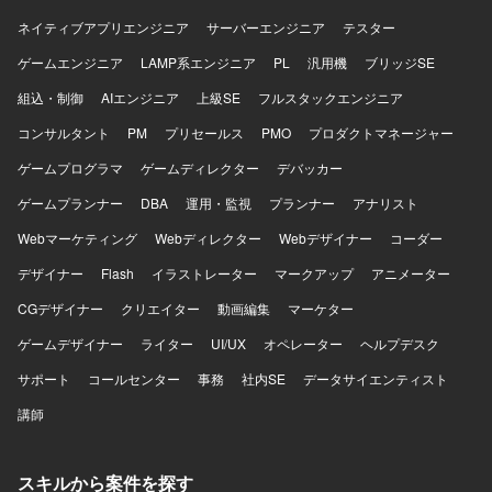
ネイティブアプリエンジニア
サーバーエンジニア
テスター
ゲームエンジニア
LAMP系エンジニア
PL
汎用機
ブリッジSE
組込・制御
AIエンジニア
上級SE
フルスタックエンジニア
コンサルタント
PM
プリセールス
PMO
プロダクトマネージャー
ゲームプログラマ
ゲームディレクター
デバッカー
ゲームプランナー
DBA
運用・監視
プランナー
アナリスト
Webマーケティング
Webディレクター
Webデザイナー
コーダー
デザイナー
Flash
イラストレーター
マークアップ
アニメーター
CGデザイナー
クリエイター
動画編集
マーケター
ゲームデザイナー
ライター
UI/UX
オペレーター
ヘルプデスク
サポート
コールセンター
事務
社内SE
データサイエンティスト
講師
スキルから案件を探す