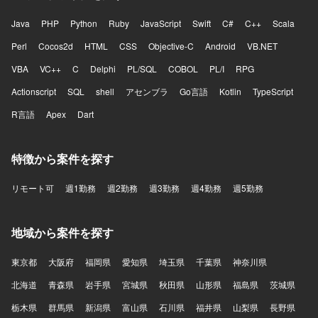
Java
PHP
Python
Ruby
JavaScript
Swift
C#
C++
Scala
Perl
Cocos2d
HTML
CSS
Objective-C
Android
VB.NET
VBA
VC++
C
Delphi
PL/SQL
COBOL
PL/I
RPG
Actionscript
SQL
shell
アセンブラ
Go言語
Kotlin
TypeScript
R言語
Apex
Dart
特徴から案件を探す
リモート可
週1勤務
週2勤務
週3勤務
週4勤務
週5勤務
地域から案件を探す
東京都
大阪府
福岡県
愛知県
埼玉県
千葉県
神奈川県
北海道
青森県
岩手県
宮城県
秋田県
山形県
福島県
茨城県
栃木県
群馬県
新潟県
富山県
石川県
福井県
山梨県
長野県