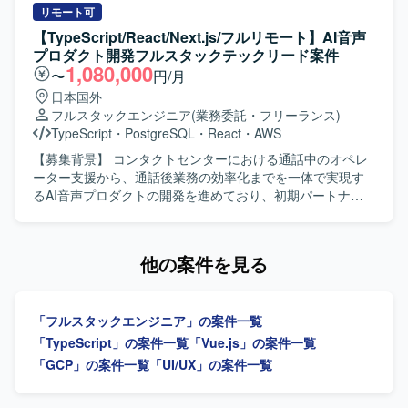
ジェクトマネージャーとの要件整理、仕様検討を行ってい
て、既存システムからの機能移行や改修、新機能実装など
リモート可
ただきます。アーキテクチャ設計、技術選定、リファクタ
を行っていただきます。 【求める人物像】 基本設計からテ
【TypeScript/React/Next.js/フルリモート】AI音声
リング方針の策定や、コードレビュー、設計レビューを通
ストまで主体的に対応し、関係者とコミュニケーションを
プロダクト開発フルスタックテックリード案件
じた開発品質の向上にも取り組んでいただきます。開発プ
取りながら着実に開発を進めていただける方を求めており
1,080,000
〜
円/月
ロセスやチーム内の役割分担、情報共有方法の改善、チー
ます。 【ポジションの魅力】 大手卸会社向けのシステム開
日本国外
ムメンバーへの技術的な支援やナレッジ共有を行っていた
発に長期で参画でき、フロントエンドとバックエンドのい
フルスタックエンジニア
(業務委託・フリーランス)
だき、将来的にはテックリードとしてチーム開発および技
ずれの領域でも開発経験を積むことができます。リプレイ
TypeScript
・
PostgreSQL
・
React
・
AWS
術的意思決定のリードを担っていただきます。 【求める人
ス案件のため、既存システムの理解から新システムへの移
物像】 マネジメントだけではなく自ら設計・実装を行いな
行まで一連のプロセスに関わることができます。 【開発環
【募集背景】 コンタクトセンターにおける通話中のオペレ
がらチームをリードできる方を求めております。フロント
境】 フロントエンドはVue.js、バックエンドはJavaとSQL
ーター支援から、通話後業務の効率化までを一体で実現す
エンドとバックエンドの領域を限定せずプロダクト全体の
を用いたシステム開発になります。
るAI音声プロダクトの開発を進めており、初期パートナー
課題に向き合える方、技術的な理想だけでなく顧客価値や
企業への導入・運用と並行して、要望対応や既存機能の改
事業上の優先順位を踏まえて判断できる方に参画していた
善、新規機能開発を継続的かつスピーディーに進められる
だきたいと考えております。不具合や個別要望への対応を
体制づくりが求められている状況です。その中で、フロン
他の案件を見る
その場限りで終わらせずプロダクトの改善につなげられる
トエンドとバックエンドを横断して設計・実装を担いなが
方、曖昧な状況でも自ら課題を整理し必要な関係者を巻き
ら、技術課題の整理や開発優先順位の検討、技術的な意思
込みながら開発を進められる方、プロダクトマネージャー
決定を牽引するテックリード候補を募集しています。 【作
やプロジェクトマネージャーと建設的に議論できる方を歓
「フルスタックエンジニア」の案件一覧
業内容】 AI音声プロダクトにおけるフロントエンドおよび
迎いたします。チームメンバーの経験や強みを尊重し技術
バックエンドの設計・開発・運用を行っていただきます。
「TypeScript」の案件一覧
「Vue.js」の案件一覧
的な支援やナレッジ共有ができる方、開発速度と品質の両
TypeScriptを中心としたWebアプリケーションの機能開発
「GCP」の案件一覧
「UI/UX」の案件一覧
方に責任を持ち継続的な改善に取り組める方に活躍してい
や、通話中支援、通話後処理、ナレッジ活用に関する機能
ただきたいポジションです。 【ポジションの魅力】 AI音声
の設計・実装を担当していただきます。顧客環境で発生す