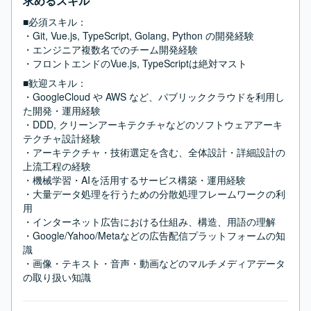
求めるスキル
■必須スキル：
・Git, Vue.js, TypeScript, Golang, Python の開発経験

・エンジニア複数名でのチーム開発経験

・フロントエンドのVue.js, TypeScriptは絶対マスト
■歓迎スキル：
・GoogleCloud や AWS など、パブリッククラウドを利用し
た開発・運用経験

・DDD, クリーンアーキテクチャなどのソフトウェアアーキ
テクチャ設計経験

・アーキテクチャ・技術選定を含む、全体設計・詳細設計の
上流工程の経験

・機械学習・AIを活用するサービス構築・運用経験

・大量データ処理を行うための分散処理フレームワークの利
用

・インターネット広告における仕組み、構造、用語の理解

・Google/Yahoo/Metaなどの広告配信プラットフォームの知
識

・画像・テキスト・音声・動画などのマルチメディアデータ
の取り扱い知識