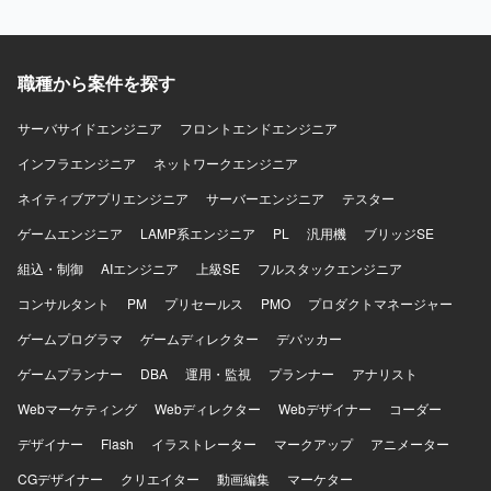
プロダクトを実際のコンタクトセンターへ導入し、現場か
る不具合や技術課題の調査、原因分析、恒久的な改善に取
ら得られるフィードバックをもとにプロダクトを改善して
り組んでいただきます。また、プロダクトの成長や顧客価
いくフェーズに携わることができます。単に決められた仕
値を踏まえた技術課題と開発優先順位の整理、プロダクト
様を実装するのではなく、顧客環境で発生している課題を
マネージャーやプロジェクトマネージャーとの要件整理・
職種から案件を探す
整理し、その場限りの個別対応ではなくプロダクトとして
仕様検討、アーキテクチャ設計や技術選定、リファクタリ
再利用可能な機能や仕組みへ昇華していくことが求められ
ング方針の策定を行っていただきます。さらに、コードレ
サーバサイドエンジニア
フロントエンドエンジニア
ます。既存機能の改善と新規機能開発を両立するために、
ビューや設計レビューによる開発品質の向上、開発プロセ
開発優先順位やアーキテクチャ、チームの進め方そのもの
スやチーム内の役割分担、情報共有方法の改善、チームメ
インフラエンジニア
ネットワークエンジニア
を見直していく余地があり、フロントエンドとバックエン
ンバーへの技術的な支援やナレッジ共有を通じてチーム開
ネイティブアプリエンジニア
サーバーエンジニア
テスター
ドを横断して手を動かしながら将来的にはテックリードと
発をリードしていただきます。 【求める人物像】 マネジメ
して技術面だけでなくチームの開発推進にも関与できるポ
ントだけではなく自ら設計・実装を行いながらチームをリ
ゲームエンジニア
LAMP系エンジニア
PL
汎用機
ブリッジSE
ジションです。通話中のリアルタイム支援、通話内容の活
ードできる方を求めています。フロントエンドとバックエ
用、通話後業務の効率化など、音声と生成AIを組み合わせ
組込・制御
ンドの領域を限定せず、プロダクト全体の課題に向き合え
AIエンジニア
上級SE
フルスタックエンジニア
た難易度の高いプロダクト開発に挑戦できます。 【開発環
る方が望ましいです。技術的な理想だけでなく、顧客価値
コンサルタント
PM
プリセールス
PMO
プロダクトマネージャー
境】 フロントエンドはReact、Next.js、Chrome Extension
や事業上の優先順位を踏まえて判断できる方、不具合や個
を用いて開発しております。バックエンドはTypeScript、
別要望への対応をプロダクトの改善につなげられる方を歓
ゲームプログラマ
ゲームディレクター
デバッカー
Hono、Drizzle、Pythonを利用しております。データベース
迎します。曖昧な状況でも自ら課題を整理し、必要な関係
ゲームプランナー
DBA
運用・監視
プランナー
アナリスト
はPostgreSQLやQdrant（ベクトルデータベース）を使用し
者を巻き込みながら開発を進められる方、プロダクトマネ
ております。インフラはAWSとTerraformを用いて構築して
ージャーやプロジェクトマネージャーと建設的に議論でき
Webマーケティング
Webディレクター
Webデザイナー
コーダー
おり、CI/CDにはGitHub Actions、監視にはDatadogを利用
る方、チームメンバーの経験や強みを尊重しつつ技術的な
しております。AIについてはOpenAI API、Anthropic APIな
デザイナー
支援やナレッジ共有ができる方にご参画いただきたいと考
Flash
イラストレーター
マークアップ
アニメーター
どを活用しております。
えています。開発速度と品質の両方に責任を持ち、継続的
CGデザイナー
クリエイター
動画編集
マーケター
な改善に取り組める方を期待しています。 【ポジションの