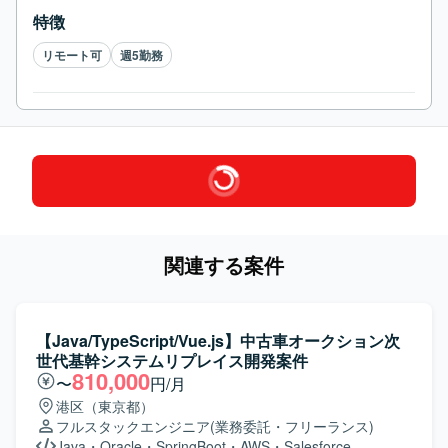
特徴
リモート可
週5勤務
関連する案件
【Java/TypeScript/Vue.js】中古車オークション次
世代基幹システムリプレイス開発案件
810,000
〜
円/月
港区（東京都）
フルスタックエンジニア
(業務委託・フリーランス)
Java
・
Oracle
・
SpringBoot
・
AWS
・
Salesforce