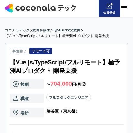
会員登録
>
>
>
ココナラテック
案件を探す
TypeScriptの案件
【Vue.js/TypeScript/フルリモート】極予測AIプロダクト 開発支援
リモート可
募集終了
【Vue.js/TypeScript/フルリモート】極予
測AIプロダクト 開発支援
704,000
報酬
〜
円/月
フルスタックエンジニア
職種
渋谷区（東京都）
場所