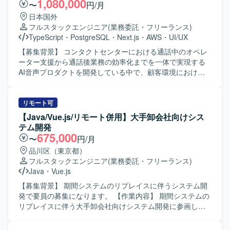
1,080,000
〜
円/月
Vue.js（v3）およびTypeScript、バックエンドは
発行企業へ自社開発の特許エンジンをパッケージ提供する
日本国外
Java（Spring Boot）を利用した構成となっております。イ
経験を積めます。画面開発にとどまらず、スキーマ設計や
フルスタックエンジニア
(業務委託・フリーランス)
ンフラはオンプレミスOracleとAWS（ECS）を組み合わせ
バックエンド実装まで一貫して携われます。 【開発環境】
TypeScript
・
PostgreSQL
・
Next.js
・
AWS
・
UI/UX
たハイブリッド環境で、AIを活用したコードおよびテスト
Vue.js、React、Ruby on Railsを使用します。Claude
自動生成ツールを用いた開発を行っております。
Code、GitHub Copilot、CodexなどのAIツールを活用した開
【募集背景】 コンタクトセンターにおける通話中のオペレ
発環境です。
ーター支援から通話後業務の効率化までを一体で実現する
AI音声プロダクトを開発している中で、顧客環境における
不具合調査や個別対応にも一定の開発リソースが必要とな
っており、プロダクトとして提供すべき新たな価値の開発
を継続的かつスピーディーに進められる体制づくりが課題
リモート可
となっております。そのため、フロントエンドとバックエ
【Java/Vue.js/リモート併用】大手卸会社向けシス
ンドを横断して自ら設計・実装を担いながら技術課題の整
テム開発
理や開発優先順位の検討、チームの技術的な意思決定を牽
675,000
〜
円/月
引するテックリード候補を募集しております。 【作業内
品川区（東京都）
容】 AI音声プロダクトにおけるフロントエンドとバックエ
フルスタックエンジニア
(業務委託・フリーランス)
ンドの設計、開発、運用を行っていただきます。TypeScript
Java
・
Vue.js
を中心としたWebアプリケーションの機能開発や、通話中
支援、通話後処理、ナレッジ活用に関する機能の設計・実
【募集背景】 期間システムのリプレイスに伴うシステム開
装を担当していただきます。顧客環境で発生する不具合や
発で要員の募集になります。 【作業内容】 期間システムの
技術課題の調査、原因分析、恒久的な改善を推進していた
リプレイスに伴う大手卸会社向けシステム開発に参画し、
だきます。プロダクトの成長や顧客価値を踏まえた技術課
基本設計から開発テストまで一貫して担当していただきま
題と開発優先順位の整理、プロダクトマネージャーやプロ
す。バックエンドもしくはフロントエンドを担当領域とし