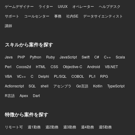
魅力】 AI音声プロダクトを実際のコンタクトセンターへ導
ゲームデザイナー
ライター
UI/UX
オペレーター
ヘルプデスク
入し、現場から得られるフィードバックをもとにプロダク
サポート
コールセンター
事務
社内SE
データサイエンティスト
トを改善していくフェーズに携わることができます。決め
られた仕様を実装するだけではなく、顧客環境で発生して
講師
いる課題を整理し、プロダクトとして再利用可能な機能や
仕組みへ昇華していく経験を積むことができます。既存機
能の改善と新規機能開発を両立する中で、開発優先順位や
スキルから案件を探す
アーキテクチャ、チームの進め方そのものを見直していく
余地が大きいポジションです。フロントエンドとバックエ
Java
PHP
Python
Ruby
JavaScript
Swift
C#
C++
Scala
ンドを横断して手を動かしながら、将来的にはテックリー
ドとして技術面だけでなくチームの開発推進にも関与で
Perl
Cocos2d
HTML
CSS
Objective-C
Android
VB.NET
き、通話中のリアルタイム支援や通話内容の活用、通話後
VBA
VC++
C
Delphi
PL/SQL
COBOL
PL/I
RPG
業務の効率化など、音声と生成AIを組み合わせた難易度の
高いプロダクト開発に挑戦できます。 【開発環境】 フロン
Actionscript
SQL
shell
アセンブラ
Go言語
Kotlin
TypeScript
トエンドはReact、Next.js、Chrome Extensionを用いてお
R言語
り、バックエンドはTypeScript、Hono、Drizzle、Pythonを
Apex
Dart
利用しています。データベースにはPostgreSQLやQdrantを
使用し、インフラはAWSおよびTerraformを活用していま
特徴から案件を探す
す。CI/CDにはGitHub Actionsを用い、監視はDatadogを利
用しています。AI関連ではOpenAI APIやAnthropic APIなど
を活用しています。
リモート可
週1勤務
週2勤務
週3勤務
週4勤務
週5勤務