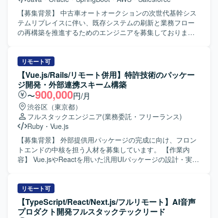
【募集背景】 中古車オートオークションの次世代基幹シス
テムリプレイスに伴い、既存システムの刷新と業務フロー
の再構築を推進するためのエンジニアを募集しておりま
す。 【作業内容】 中古車オートオークション向け次世代基
幹システムのリプレイス開発に携わっていただきます。
Vue.js（v3）およびTypeScriptを用いた操作性の高いSPAフ
リモート可
ロントエンドの設計・実装、Java（Spring Boot）による堅
【Vue.js/Rails/リモート併用】特許技術のパッケー
牢なバックエンドの設計・開発を行っていただきます。
ジ開発・外部連携スキーム構築
AI（プロンプト）を活用したソースコードおよびテストコ
900,000
〜
円/月
ードの自動生成と実装を行い、オンプレミスOracleと
渋谷区（東京都）
AWS（ECS）を組み合わせたハイブリッド環境で開発を進
フルスタックエンジニア
(業務委託・フリーランス)
めていただきます。 【求める人物像】 AI駆動開発に対して
Ruby
・
Vue.js
積極的かつ柔軟に取り組み、新しい技術や開発手法の活用
に前向きな方を求めております。チームメンバーと円滑に
【募集背景】 外部提供用パッケージの完成に向け、フロン
コミュニケーションを取りながら、大規模プロジェクトで
トエンドの中核を担う人材を募集しています。 【作業内
主体的に動ける方が望ましいです。 【ポジションの魅力】
容】 Vue.jsやReactを用いた汎用UIパッケージの設計・実装
大規模な基幹システムリプレイスに上流から参画でき、AI
を担当します。外部企業とのデータ連携を前提としたAPI・
駆動開発やハイブリッドなインフラ環境など先進的な技術
データスキーマの設計および実装を行います。WebViewや
スタックを実務で経験できる案件です。UI/UXにこだわった
ブラウザなど多様な動作環境で安定稼働するフロントエン
リモート可
SPA開発から堅牢なバックエンド構築まで幅広く携わること
ドを構築します。 【求める人物像】 フロントエンド開発を
【TypeScript/React/Next.js/フルリモート】AI音声
で、フロントエンド・バックエンド双方のスキルを高めて
起点に、システム全体の仕組みづくりに主体的に取り組め
プロダクト開発フルスタックテックリード
いただけます。 【開発環境】 フロントエンドは
る方を求めています。 【ポジションの魅力】 大手ポイント