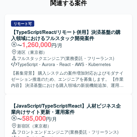
関連する案件
リモート可
【TypeScript/React/リモート併用】決済基盤の購
入領域におけるフルスタック開発案件
1,260,000
〜
円/月
港区（東京都）
フルスタックエンジニア
(業務委託・フリーランス)
TypeScript
・
Aurora
・
React
・
AWS
・
Kubernetes
【募集背景】 購入システムの案件増加対応およびモダナイ
ゼーション推進のため、エンジニアを募集します。 【作業
内容】 決済基盤における購入領域の新規機能追加、運用保
守、改善開発を担当します。プロジェクトのリードから設
計、開発までを一貫して担当します。現行システムの開発
およびモダナイゼーションに必要な作業をチームで進めま
【JavaScript/TypeScript/React】人材ビジネス企
す。 【求める人物像】 積極的にコミュニケーションを取
業向けサイト更新・運用案件
り、課題の発見、分析、提案、解決に関心を持って取り組
585,000
〜
円/月
める方を求めます。チーム開発の経験があり、生成AIを含
新宿区（東京都）
む新しい技術への挑戦を継続できる方を歓迎します。 【ポ
フロントエンドエンジニア
(業務委託・フリーランス)
ジションの魅力】 国内有数の決済トラフィックを支えるプ