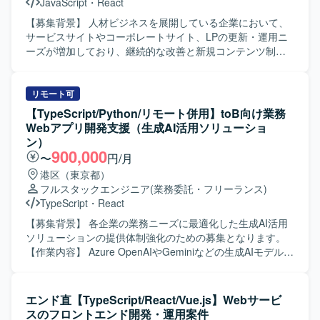
JavaScript
・
React
ラットフォームのモダナイゼーションに携わり、決済基盤
の刷新に関する経験を積むことができます。 【開発環境】
【募集背景】 人材ビジネスを展開している企業において、
PHP、TypeScript、React、Next.js、Golangを使用します。
サービスサイトやコーポレートサイト、LPの更新・運用ニ
インフラはKubernetes、AWS、Amazon Aurora MySQLで
ーズが増加しており、継続的な改善と新規コンテンツ制作
す。Mac、JetBrains IDE、VSCode、GitHub、Docker、
を推進するためにWebエンジニアを募集しております。
GitHub Actions、Datadog、Terraform、ChatGPT、Claude
【作業内容】 サービスサイト、コーポレートサイト、LPを
Codeを利用します。
対象に、実装やコンテンツの作成・修正、広告用LPの制作
リモート可
を行っていただきます。 要件整理を行いながら、スケジュ
【TypeScript/Python/リモート併用】toB向け業務
ール調整や設定作業を行い、複数タスクを並行して対応し
Webアプリ開発支援（生成AI活用ソリューショ
ていただきます。 タスクはSlackを通じて受け取り、
ン）
Googleスプレッドシートで管理しつつ、必要に応じて関係
900,000
〜
円/月
者へのヒアリングを実施し、サイト運用および改善を進め
港区（東京都）
ていただきます。 【求める人物像】 フロントエンドおよび
フルスタックエンジニア
(業務委託・フリーランス)
バックエンドの実装を一人称で推進でき、自ら課題を発見
TypeScript
・
React
して主体的に動いていただける方を求めております。 サイ
ト運用を行いながら、環境整備や業務フローの改善にも前
【募集背景】 各企業の業務ニーズに最適化した生成AI活用
向きに取り組んでいただける方が望ましいです。 【ポジシ
ソリューションの提供体制強化のための募集となります。
ョンの魅力】 サービスサイトやコーポレートサイト、LPな
【作業内容】 Azure OpenAIやGeminiなどの生成AIモデルを
ど多様なWebサイトの運用・改善に携わることで、フロン
基盤とした、多数のプリセットプロンプトを備える非チャ
トエンドからバックエンドまで幅広い実装経験を積むこと
ット形式の業務Webアプリケーションの開発・提供に携わ
ができます。 デザイナーと密に連携しながら、コンテンツ
っていただきます。 各企業の業務ニーズに最適化したWeb
エンド直【TypeScript/React/Vue.js】Webサービ
企画から実装まで一貫して関われるため、裁量を持ってサ
アプリケーションと独自開発のプラグインを組み合わせた
スのフロントエンド開発・運用案件