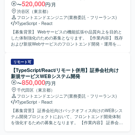
イト改善に貢献していただけます。 【開発環境】 HTML /
ソリューションにおいて、要件定義や技術選定、基本設
520,000
〜
円/月
CSS / JavaScript / React / TypeScript を用いたフロントエ
計・詳細設計、フロントエンドおよびバックエンドの実
渋谷区（東京都）
ンド・バックエンド開発環境です。 WordPress をはじめと
装、テスト、運用保守までを一貫してご担当いただきま
フロントエンドエンジニア
(業務委託・フリーランス)
した各種CMSを利用したサイト運用を行っております。 タ
す。 【求める人物像】 生成AI技術への関心が高く、新しい
TypeScript
・
React
スク管理にはSlackおよびGoogleスプレッドシートを使用し
技術スタックの選定や検証に主体的に取り組んでいただけ
ております。
る方を求めています。顧客の業務課題を理解し、関係者と
【募集背景】 Webサービスの機能拡張や品質向上を目的と
円滑にコミュニケーションを取りながらソリューションを
した体制強化のための募集となります。 【作業内容】 既存
形にしていける方が望ましいです。 【ポジションの魅力】
および新規Webサービスのフロントエンド開発・運用を担
生成AIを活用した業務Webアプリケーションの設計から運
当していただきます。HTML、CSS3、TypeScriptなどを用
用まで、フルスタックで一貫して関わることができるポジ
いて、要件整理から設計、実装、テスト、運用改善まで一
ションです。Azure OpenAIやGeminiなどの最新の生成AIモ
貫してご対応いただきます。1人称で主体的にタスクを進め
リモート可
デルや、TypeScript / React / Next.js / Python / FastAPIとい
つつ、チームメンバーと連携しながら機能追加や改修、UI
【TypeScript/React/リモート併用】証券会社向け
ったモダンな技術スタックを活用しながら、業務効率化に
改善などを行っていただきます。 【求める人物像】 新しい
新規サービスWEBシステム開発
直結するソリューション開発の経験を積んでいただけま
技術や知識の習得に積極的で、自ら課題を見つけて提案・
850,000
〜
円/月
す。 【開発環境】 フロントエンド：TypeScript, React.js,
改善に取り組んでいただける方を求めております。チーム
千代田区（東京都）
Next.js, Chakra UI, Playwright バックエンド：Python,
内外とのコミュニケーションを大切にし、協調性を持って
フロントエンドエンジニア
(業務委託・フリーランス)
FastAPI, pytest AI/開発支援：GitHub Copilot, Claude Code
開発を進められる方が望ましいです。 【ポジションの魅
TypeScript
・
React
等
力】 フロントエンド領域において上流工程から一貫して携
わることができ、モダンな技術スタックを活用しながら
【募集背景】 証券会社向けバックオフィス向けのWEBシス
Webサービス開発の経験を幅広く積むことができます。主
テム開発プロジェクトにおいて、フロントエンド開発体制
体的な提案や工夫が歓迎される環境のため、技術力と提案
を強化するための募集となります。 【作業内容】 証券会社
力の双方を高めていくことができます。 【開発環境】
向け新規サービスのバックオフィス向けWEBシステムにお
HTML、CSS3、TypeScript、JavaScriptを中心としたフロン
いて、フロントエンドの設計・実装から結合テストまでを