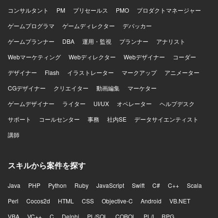
コンサルタント
PM
プリセールス
PMO
プロダクトマネージャー
ゲームプログラマ
ゲームディレクター
デバッカー
ゲームプランナー
DBA
運用・監視
プランナー
アナリスト
Webマーケティング
Webディレクター
Webデザイナー
コーダー
デザイナー
Flash
イラストレーター
マークアップ
アニメーター
CGデザイナー
クリエイター
動画編集
マーケター
ゲームデザイナー
ライター
UI/UX
オペレーター
ヘルプデスク
サポート
コールセンター
事務
社内SE
データサイエンティスト
講師
スキルから案件を探す
Java
PHP
Python
Ruby
JavaScript
Swift
C#
C++
Scala
Perl
Cocos2d
HTML
CSS
Objective-C
Android
VB.NET
VBA
VC++
C
Delphi
PL/SQL
COBOL
PL/I
RPG