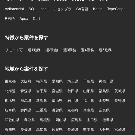
Actionscript
SQL
shell
アセンブラ
Go言語
Kotlin
TypeScript
R言語
Apex
Dart
特徴から案件を探す
リモート可
週1勤務
週2勤務
週3勤務
週4勤務
週5勤務
地域から案件を探す
東京都
大阪府
福岡県
愛知県
埼玉県
千葉県
神奈川県
北海道
青森県
岩手県
宮城県
秋田県
山形県
福島県
茨城県
栃木県
群馬県
新潟県
富山県
石川県
福井県
山梨県
長野県
岐阜県
静岡県
三重県
滋賀県
京都府
兵庫県
奈良県
和歌山県
鳥取県
島根県
岡山県
広島県
山口県
徳島県
香川県
愛媛県
高知県
佐賀県
長崎県
熊本県
大分県
宮崎県