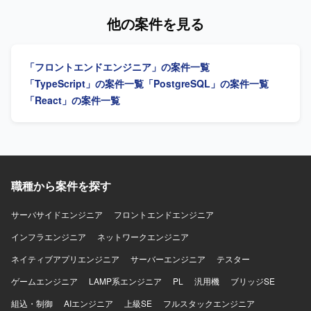
トエンド環境で、ReactやVueなどのフレームワークや各種
ご担当いただきます。React.jsおよびTypeScriptを用いた画
他の案件を見る
CSS設計手法、CMSやテンプレートエンジン、CSSプリプ
面実装や、バックエンドとの連携部分の実装・動作確認な
ロセッサーなどを組み合わせたWebサービス開発を行って
どを行っていただきます。 【求める人物像】 フロントエン
おります。
ド開発経験が豊富で、自発的に課題を発見し改善提案がで
「フロントエンドエンジニア」の案件一覧
きる方を求めております。チームメンバーや関係者と円滑
にコミュニケーションを取りながら開発を進めていただけ
「TypeScript」の案件一覧
「PostgreSQL」の案件一覧
る方を歓迎いたします。 【ポジションの魅力】 証券業界向
「React」の案件一覧
けの新規サービス開発に携わることで、金融ドメインの知
見を深めながらフロントエンド技術力を高めていただけま
す。バックエンド技術にも触れられる環境のため、フルス
タック志向の方にも適したポジションとなっております。
【開発環境】 React.js、TypeScript、Java、SpringBootなど
を用いたWEBシステム開発環境となっております。
職種から案件を探す
サーバサイドエンジニア
フロントエンドエンジニア
インフラエンジニア
ネットワークエンジニア
ネイティブアプリエンジニア
サーバーエンジニア
テスター
ゲームエンジニア
LAMP系エンジニア
PL
汎用機
ブリッジSE
組込・制御
AIエンジニア
上級SE
フルスタックエンジニア