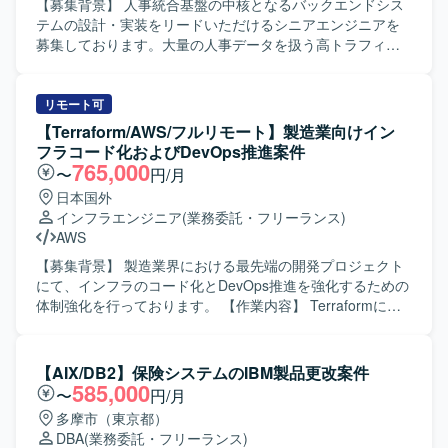
み合わせた先進的なアーキテクチャに関わる機会があり、
しいです。 【ポジションの魅力】 大規模な基幹システム刷
【募集背景】 人事統合基盤の中核となるバックエンドシス
MLOps やインフラ、セキュリティを含めた横断的なスキル
新プロジェクトにおいて、DB移行領域を上流からテストま
テムの設計・実装をリードいただけるシニアエンジニアを
を高めていただけます。 【開発環境】 AWS 環境（AWS
で一貫して担当できるため、データ移行に関するスキルを
募集しております。大量の人事データを扱う高トラフィッ
SageMaker 等）を活用した機械学習システムおよびMLOps
幅広くかつ深く習得することができます。クラウドDBやモ
ク環境に対応したシステム構築と、信頼性の高いAPI基盤の
基盤を想定しております。
ダンなアプリケーション基盤と連携した環境での経験を積
構築を推進していただきます。 【作業内容】 人事統合基盤
むことができます。 【開発環境】 DBはAWS
のバックエンドAPI設計・実装（高トラフィック・大規模デ
リモート可
Aurora（MySQL/PostgreSQL）を利用し、サーバーサイド
ータ対応）を行っていただきます。Webhookなどの到達保
【Terraform/AWS/フルリモート】製造業向けイン
はJava（Springboot）やHibernateを用いて開発しておりま
証を伴う非同期連携を含むマイクロサービス間連携の設
フラコード化およびDevOps推進案件
す。フロントエンドはReact（Next）およびTypeScriptを採
計・実装を担当していただきます。SQSやEventBridgeなど
765,000
〜
円/月
用しており、ソースコード管理にはGithub、コミュニケー
を用いたメッセージキュー・イベント駆動アーキテクチャ
日本国外
ションにはSlackやMicrosoftTeamsを使用しております。
の導入を進めていただきます。10万件規模のCSV入出力な
インフラエンジニア
(業務委託・フリーランス)
ど、大量データを扱う非同期Worker構成の設計・実装を行
AWS
っていただきます。AWS環境におけるECS、RDS、
ElastiCache、SQSなどを利用したインフラ構築・運用を担
【募集背景】 製造業界における最先端の開発プロジェクト
当していただきます。パフォーマンスチューニングや負荷
にて、インフラのコード化とDevOps推進を強化するための
試験の実施、社員エンジニアへのアーキテクチャ説明や技
体制強化を行っております。 【作業内容】 Terraformによ
術展開も行っていただきます。 【求める人物像】 信頼性・
る環境構築とコード管理を行っていただきます。
可用性を重視した設計思想をお持ちの方を求めておりま
OpenClaw（Open-Crow）を動作させる環境のTerraformコ
す。アーキテクチャの意図や設計判断をわかりやすく説
ード作成およびコードレビュー対応、Terraformのアプライ
【AIX/DB2】保険システムのIBM製品更改案件
明・展開できる方を歓迎いたします。トレードオフを整理
作業と、それに伴う関係各所への連携・通知・調整を実施
585,000
〜
円/月
しながら現実的な意思決定ができる方や、初期フェーズか
していただきます。 また、CI/CDおよび評価運用の仕組み
多摩市（東京都）
ら長期運用を見据えた拡張性ある設計ができる方にご参画
化として、開発・運用基盤における効率的なCIプロセスの
DBA
(業務委託・フリーランス)
いただきたいと考えております。 【ポジションの魅力】 高
設計および実装、開発環境（コードエディター）の整備と