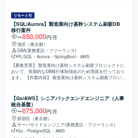
業内容】 AWS SageMaker 等を活用した機械学習システム
の設計・構築をご担当いただきます。 機械学習パイプライ
ンの構築や、API、バッチ処理、データ基盤、ストレージ、
リモート可
監視などを組み合わせたアーキテクチャ設計を行っていた
【SQL/Aurora】製造業向け基幹システム刷新DB
だきます。 本番運用を想定したモデル管理、デプロイ、監
移行案件
視、ログ収集、障害対応、性能改善までを一貫して対応し
850,000
〜
円/月
ていただきます。 CI/CD、IaC、コンテナ等を活用した開
港区（東京都）
発・運用基盤の整備や、AWS環境における権限・セキュリ
DBA
(業務委託・フリーランス)
ティ設計もご担当いただきます。 要件整理、アーキテクチ
PL/SQL
・
Aurora
・
SpringBoot
・
AWS
ャ設計、実装、テスト、運用設計までの一連の工程を推進
していただきます。 【求める人物像】 モデル開発だけでな
【募集背景】 製造業向け基幹システム刷新プロジェクトに
く、実運用を見据えたシステム全体の設計・構築ができる
おいて、長期的なDB移行体制強化のため増員を行っており
方を求めております。 機械学習、クラウド、アプリケーシ
ます。 【作業内容】 製造業向け基幹システム刷新プロジェ
ョン、インフラ、運用を横断的に理解し、要件が固まりき
クトにおけるDB移行業務をご担当いただきます。具体的に
っていない状況でも技術的な論点整理や実現方式の検討を
は、移行対象データの定義および詳細化、データマッピン
主体的に進められる方が望ましいです。 長期的な保守性、
グ、データ修正（データクレンジング）、移行ツールの作
【Go/AWS】シニアバックエンドエンジニア（人事
拡張性、セキュリティを意識して設計できる方を歓迎いた
成・改修、チューニング対応などを行っていただきます。
統合基盤）
します。 【ポジションの魅力】 機械学習モデルの構築にと
また、要件定義からテストまで一貫して携わっていただき
675,000
〜
円/月
どまらず、データ前処理から学習、評価、推論、再学習、
ます。 【求める人物像】 データモデルを正しく理解し、主
新宿区（東京都）
モデル管理、監視、障害対応までを含めたMLシステム全体
体的にデータ移行設計から実装・検証まで対応できる方を
サーバサイドエンジニア
(業務委託・フリーランス)
の設計・構築に携わることができます。 AWS SageMaker
求めております。チームメンバーと協調しながら、責任感
Go
・
PostgreSQL
・
AWS
をはじめとしたクラウドサービスやマイクロサービスを組
を持って長期的にプロジェクトへ参画いただける方が望ま