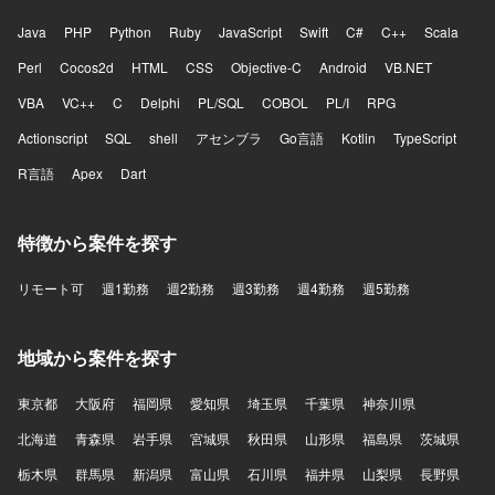
Java
PHP
Python
Ruby
JavaScript
Swift
C#
C++
Scala
Perl
Cocos2d
HTML
CSS
Objective-C
Android
VB.NET
VBA
VC++
C
Delphi
PL/SQL
COBOL
PL/I
RPG
Actionscript
SQL
shell
アセンブラ
Go言語
Kotlin
TypeScript
R言語
Apex
Dart
特徴から案件を探す
リモート可
週1勤務
週2勤務
週3勤務
週4勤務
週5勤務
地域から案件を探す
東京都
大阪府
福岡県
愛知県
埼玉県
千葉県
神奈川県
北海道
青森県
岩手県
宮城県
秋田県
山形県
福島県
茨城県
栃木県
群馬県
新潟県
富山県
石川県
福井県
山梨県
長野県