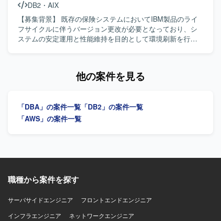
DB2
・
AIX
トラフィックかつ大量データを扱う人事統合基盤の中核シ
ドキュメント化、クラウド上のWeb操作からコードエディ
ステムにおいて、アーキテクチャ設計から実装、運用まで
ターへの移行に伴う拡張機能やツールの設定・検証、手順
【募集背景】 既存の保険システムにおいてIBM製品のライ
一貫して携わることができます。マイクロサービス間連携
書や仕様書の作成・アップデートのサポートを行っていた
フサイクルに伴うバージョン更改が必要となっており、シ
やイベント駆動アーキテクチャなどの先進的な技術要素を
だきます。 【求める人物像】 インフラのコード化や
ステムの安定運用と性能維持を目的として環境刷新を行う
活用しながら、長期的なプロジェクトに深く関与していた
DevOpsに主体的に取り組み、チームと連携しながら開発全
プロジェクトです。 【作業内容】 AIXシステム環境下にお
だけます。社員エンジニアへの技術展開を通じて、組織全
体の生産性向上に貢献していただける方を求めておりま
けるDB2のバージョンアップ作業をご担当いただきます。
体の技術力向上にも影響を与えられる環境です。 【開発環
す。 【ポジションの魅力】 生成AIを活用した最先端技術に
現行環境の調査から、製品のバージョンアップ計画の立
他の案件を見る
境】 言語はGoを使用いたします。インフラはAWS上で構築
触れながら、大手製造業向けの影響力の大きい基盤開発に
案、移行手順の整理、検証環境での動作確認、本番環境へ
され、ECS、RDS、ElastiCache、SQS、SNS、
携わることができます。単なるインフラ維持管理にとどま
の移行対応まで一連の作業を行っていただきます。DB2
EventBridge、Lambdaなどを利用いたします。データベー
らず、CI/CDの仕組み化やエディター環境の整備など、
HADR構成を考慮した移行および切替作業や、関連する設定
スはRDB（PostgreSQLやAurora MySQLなど）およびRedis
「DBA」の案件一覧
「DB2」の案件一覧
DevOpsの推進者として開発全体の仕組みづくりを主導して
の見直し、移行後の動作確認も含まれます。 【求める人物
を用いて構成されております。GitHub、Slack、Backlogな
いただけます。 【開発環境】 Terraformを用いたインフラ
像】 AIXおよびDB2に関する知見を活かしつつ、システム全
「AWS」の案件一覧
どのツールを利用し、AIアシスタントとしてClaude
コード化および主要クラウドサービス（AWSなど）上での
体の構成や影響範囲を意識して作業を進めていただける方
Code（Anthropic）を開発・業務に積極的に活用しておりま
環境構築・運用を行う開発環境となっております。
を求めています。ドキュメントを参照しながら自走して対
す。
応できる方や、課題が発生した際に関係者と連携しながら
解決に向けて粘り強く取り組める方が望ましいです。 【ポ
ジションの魅力】 ミッションクリティカルな保険システム
の基盤更改に携わることで、大規模システムにおけるDB2
職種から案件を探す
HADR構成でのバージョンアップや移行ノウハウを習得でき
ます。AIX環境下での実務経験をさらに深められるほか、今
サーバサイドエンジニア
フロントエンドエンジニア
後の類似プロジェクトでも応用可能な知見を得られるポジ
インフラエンジニア
ションです。 【開発環境】 AIX上で稼働するDB2環境を対
ネットワークエンジニア