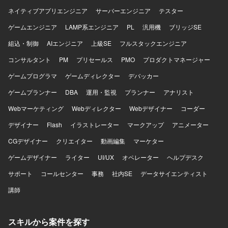
象とした構成となります。DB2 HADRによる冗長構成が採
ネイティブアプリエンジニア
サーバーエンジニア
テスター
用されており、移行作業にあたっては既存構成を踏まえた
検証・切替手順の設計および実施を行っていただきます。
ゲームエンジニア
LAMP系エンジニア
PL
汎用機
ブリッジSE
組込・制御
AIエンジニア
上級SE
フルスタックエンジニア
コンサルタント
PM
プリセールス
PMO
プロダクトマネージャー
ゲームプログラマ
ゲームディレクター
デバッカー
ゲームプランナー
DBA
運用・監視
プランナー
アナリスト
Webマーケティング
Webディレクター
Webデザイナー
コーダー
デザイナー
Flash
イラストレーター
マークアップ
アニメーター
CGデザイナー
クリエイター
動画編集
マーケター
ゲームデザイナー
ライター
UI/UX
オペレーター
ヘルプデスク
サポート
コールセンター
事務
社内SE
データサイエンティスト
講師
スキルから案件を探す