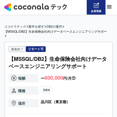
会員登録
>
>
>
ココナラテック
案件を探す
DB2の案件
【MSSQL/DB2】生命保険会社向けデータベースエンジニアリングサポー
ト
リモート可
募集終了
【MSSQL/DB2】生命保険会社向けデータ
ベースエンジニアリングサポート
600,000
報酬
〜
円/月
DBA
職種
品川区（東京都）
場所