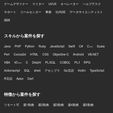
ゲームデザイナー
ライター
UI/UX
オペレーター
ヘルプデスク
サポート
コールセンター
事務
社内SE
データサイエンティスト
講師
スキルから案件を探す
Java
PHP
Python
Ruby
JavaScript
Swift
C#
C++
Scala
Perl
Cocos2d
HTML
CSS
Objective-C
Android
VB.NET
VBA
VC++
C
Delphi
PL/SQL
COBOL
PL/I
RPG
Actionscript
SQL
shell
アセンブラ
Go言語
Kotlin
TypeScript
R言語
Apex
Dart
特徴から案件を探す
リモート可
週1勤務
週2勤務
週3勤務
週4勤務
週5勤務