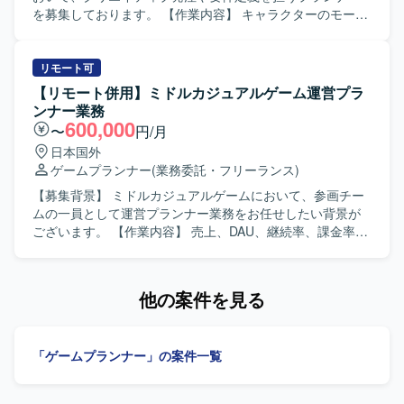
IPによる大規模ゲーム開発からインディーゲーム開発ま
を募集しております。 【作業内容】 キャラクターのモーシ
で、多様なプロジェクトに企画初期段階から運用・海外展
ョン仕様策定や発注業務、マップのレベルデザイン業務な
開まで一気通貫で関わることができます。IPの価値最大化
ど、クリエイティブ制作に関わる要件定義および発注業務
を目指したものづくりを経験でき、国内最大級の開発体制
をご担当いただきます。新規プロジェクトを中心に、超大
リモート可
と高度な運用ノウハウを生かした長期的なヒットタイトル
型IPを活用したマルチプラットフォーム展開の3Dゲームに
【リモート併用】ミドルカジュアルゲーム運営プラ
創出に携わることができます。自律的に価値創出を行うカ
関わっていただく想定です。 【求める人物像】 世界を震撼
ンナー業務
ルチャーの中で、大きな裁量を持って挑戦できる環境で
させるサービスを作るということに本気で取り組んでくれ
600,000
〜
円/月
す。 【開発環境】 ゲーム開発に最適な機材を含む環境が整
る方を求めております。ゲーム全般が好きでやりこんでい
日本国外
備されており、ご希望に応じて必要な機材や勉強会参加、
る方、ベンチャーマインドを持ちながら自走できる方、常
ゲームプランナー
(業務委託・フリーランス)
R&D等の技術投資が行われます。快適なオフィス環境やリ
により良いモノづくりを追求できる方、チームワークを重
ラクゼーションスペースなども備えた開発環境となってお
んじる方、新作ゲームが出るたびにプレイするようにして
【募集背景】 ミドルカジュアルゲームにおいて、参画チー
ります。
いる方にマッチするポジションです。 【ポジションの魅
ムの一員として運営プランナー業務をお任せしたい背景が
力】 超大型IPを用いたマルチプラットフォーム展開の3Dゲ
ございます。 【作業内容】 売上、DAU、継続率、課金率な
ームにおいて、クリエイティブ面からプロジェクトに深く
ど各種KPIの分析を行います。また、施策実施後の効果検証
関わることができます。複数の開発ラインがあるため、ご
および課題の整理・改善提案を行います。分析結果に基づ
自身の強みやご経験に応じて柔軟に参画先を検討できる環
く運営施策や改善案の企画立案を担当します。週次・月次
他の案件を見る
境です。 【開発環境】 MayaやPhotoshopなどのクリエイ
の売上予測および着地見込み資料を作成します。クライア
ティブ系ツールや、Unityを用いた演出系の組み込み、タイ
ント向けレポートおよび提案資料の作成を行います。クラ
ムライン機能などを使用する環境です。
イアントとの折衝、要件整理・調整を行い、一連の運営業
「ゲームプランナー」の案件一覧
務を主体的に推進していただきます。 【求める人物像】 ク
ライアントの要望を整理し提案・説明できる方を求めてい
ます。社内外の関係者と円滑にコミュニケーションをとれ