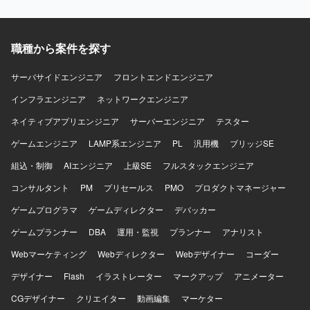
る方を歓迎いたします。能動的に動き、数値を基に課題を
特定し、改善案を立案できる方を求めています。 【ポジシ
ョンの魅力】 ミドルカジュアルゲームの運営において、KPI
職種から案件を探す
分析から施策立案、クライアントへの提案まで一連のプロ
セスに主体的に関わることができます。データドリブンな
運営に携わりながら、運営ディレクターやリードプランナ
サーバサイドエンジニア
フロントエンドエンジニア
ーとしてのキャリア形成にもつなげていただけます。 【開
インフラエンジニア
ネットワークエンジニア
発環境】 ミドルカジュアルゲームの運営プロジェクトにお
いて、各種KPIデータを活用した分析および資料作成を行う
ネイティブアプリエンジニア
サーバーエンジニア
テスター
環境で業務を進めていただきます。
ゲームエンジニア
LAMP系エンジニア
PL
汎用機
ブリッジSE
組込・制御
AIエンジニア
上級SE
フルスタックエンジニア
コンサルタント
PM
プリセールス
PMO
プロダクトマネージャー
ゲームプログラマ
ゲームディレクター
デバッカー
ゲームプランナー
DBA
運用・監視
プランナー
アナリスト
Webマーケティング
Webディレクター
Webデザイナー
コーダー
デザイナー
Flash
イラストレーター
マークアップ
アニメーター
CGデザイナー
クリエイター
動画編集
マーケター