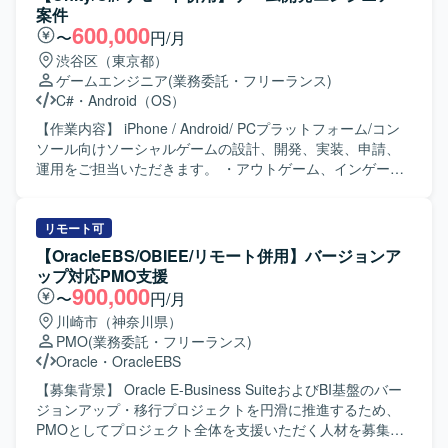
案件
600,000
〜
円/月
渋谷区（東京都）
ゲームエンジニア
(業務委託・フリーランス)
C#
・
Android（OS）
【作業内容】 iPhone / Android/ PCプラットフォーム/コン
ソール向けソーシャルゲームの設計、開発、実装、申請、
運用をご担当いただきます。 ・アウトゲーム、インゲーム
基盤部分の設計および実装 ・アウトゲーム、インゲーム機
能部分の新規実装および改修 ・アウトゲーム、インゲーム
機能部分の量産設計および実装 ・アウトゲーム、インゲー
リモート可
ム部分を効率的に開発するために必要な周辺ツールの実装
【OracleEBS/OBIEE/リモート併用】バージョンア
および改修 ・その他、エンジニア/デザイナー/プランナー間
ップ対応PMO支援
とのコミュニケーション 【求める人物像】 ・常により良い
900,000
〜
円/月
モノづくりを追求できる方です。 ・チームワークを重んじ
川崎市（神奈川県）
る方です。 ・ゲームシステムを理解して制作できる方で
PMO
(業務委託・フリーランス)
す。 ・自走できる方です。 【開発環境】 ・開発ツール：
Oracle
・
OracleEBS
Unity ・ライブラリ：UniTask、UniRx、MasterMemory
【募集背景】 Oracle E-Business SuiteおよびBI基盤のバー
ジョンアップ・移行プロジェクトを円滑に推進するため、
PMOとしてプロジェクト全体を支援いただく人材を募集し