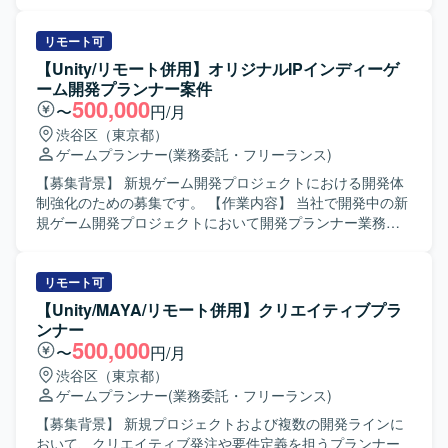
ております。 【作業内容】 Oracle E-Business
Suite（EBS）のバージョン12.1から12.2へのアップグレー
ドプロジェクトに参画し、PMOとしてプロジェクト全体の
リモート可
進捗管理、課題管理、リスク管理を実施いただきます。ま
【Unity/リモート併用】オリジナルIPインディーゲ
た、BI基盤（OBIEE）のOracle Analytics Cloud（OAC）へ
ーム開発プランナー案件
の移行またはリプレースに関わる検討・推進にも携わって
500,000
〜
円/月
いただきます。ベンダーによる検証結果のレビュー、EBS
渋谷区（東京都）
有識者としてのアドバイス提供、ユーザ部門へのヒアリン
ゲームプランナー
(業務委託・フリーランス)
グ、標準機能変更点の整理、改修要否の判断、対応方針の
検討および提案などを行っていただきます。 【求める人物
【募集背景】 新規ゲーム開発プロジェクトにおける開発体
像】 関係者と円滑にコミュニケーションを取りながら、主
制強化のための募集です。 【作業内容】 当社で開発中の新
体的に課題抽出と改善提案ができる方を求めております。
規ゲーム開発プロジェクトにおいて開発プランナー業務を
業務とシステムの両面を理解し、ユーザ部門と開発ベンダ
ご担当いただきます。ゲーム企画策定や仕様書作成、クリ
ーの間に立って調整やファシリテーションができる方が望
エイターとの連携、ストア対応等を行っていただきます。
ましいです。 【ポジションの魅力】 大規模な基幹システム
小規模なチームでの開発となり、将来的に他セクションや
リモート可
およびBI基盤のバージョンアップ・移行に上流から関わる
新規タイトルを含めた他プロジェクトへの異動や、マネジ
【Unity/MAYA/リモート併用】クリエイティブプラ
ことができ、EBSおよびOACに関する知見をさらに深めら
メントへのミッション変更なども可能です。 【求める人物
ンナー
れる環境です。PMOとしてプロジェクトマネジメントスキ
像】 インディーゲームやアドベンチャーゲームへの強い興
500,000
〜
円/月
ルを高めつつ、会計業務や標準機能に関する知識も強化し
味や知見をお持ちで、主体的に課題を発見し解決しながら
渋谷区（東京都）
ていただけます。 【開発環境】 Oracle E-Business Suite
業務を推進いただける方を求めています。チームでのもの
ゲームプランナー
(業務委託・フリーランス)
12.1／12.2 OBIEE Oracle Analytics Cloud（OAC）
づくりを楽しみ、少数精鋭な環境で職能にこだわらず幅広
い業務に携わることにやりがいを感じていただける方を歓
【募集背景】 新規プロジェクトおよび複数の開発ラインに
迎いたします。 【ポジションの魅力】 オリジナルIPや有力
おいて、クリエイティブ発注や要件定義を担うプランナー