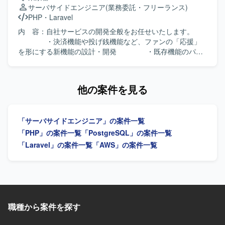
レガシー環境のコード解析やリファクタリングに前向きに
サーバサイドエンジニア
(業務委託・フリーランス)
取り組める方を求めております。チームメンバーと積極的
PHP
・
Laravel
に対話しながら活動し、知識共有やメンバーの成長にも関
心を持って伴走いただける方を歓迎いたします。技術的な
内 容：自社サービスの開発全般をお任せいたします。
内容を分かりやすく言語化し、説明・提案できる方が望ま
・決済機能や投げ銭機能など、ファンの「応援」
しいです。 【ポジションの魅力】 レガシーなPHP環境から
を形にする新機能の設計・開発 ・既存機能のパフ
モダンなPHP 8.xおよびフレームワークへの移行に主体的に
ォーマンス改善、リファクタリング ・企画チーム
関わることができるため、移行計画策定から基盤設計、実
と連携した、新機能の要件定義・仕様策定・開発 環 境：
装、テスト自動化まで幅広い経験を積むことができます。
言語/FW: PHP (Laravel), JavaScript インフラ/DB:
他の案件を見る
既存システムの改善と刷新を通じて、保守性や信頼性向上
AWS (EC2, Aurora MySQL, Redis, Lambda) ツー
に貢献できるポジションです。 【開発環境】 PHP 5.x /
ル: Docker, Git, JIRA, Slack ※ユーザー数拡大に伴
CodeIgniter 2 から PHP 8.x への移行を前提とした環境での
い、パフォーマンス強化及び開発体験向上のため、Next.js
「サーバサイドエンジニア」の案件一覧
開発になります。次期フレームワークとしてLaravelや
やGoの導入も検討中です。 AIツール：Claude
Symfony等のMVCフレームワークを検討し、E2Eテスト自
Code, Cursor, Codex, Gemini など スクラム開発
「PHP」の案件一覧
「PostgreSQL」の案件一覧
動化にPlaywright等のツールを利用いたします。
（JIRAを利用） チーム構成：7名（ディレクター2名、エン
「Laravel」の案件一覧
「AWS」の案件一覧
ジニア4名、アシスタント2名）
職種から案件を探す