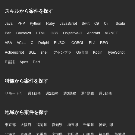
スキルから案件を探す
Java
PHP
Python
Ruby
JavaScript
Swift
C#
C++
Scala
Perl
Cocos2d
HTML
CSS
Objective-C
Android
VB.NET
VBA
VC++
C
Delphi
PL/SQL
COBOL
PL/I
RPG
Actionscript
SQL
shell
アセンブラ
Go言語
Kotlin
TypeScript
R言語
Apex
Dart
特徴から案件を探す
リモート可
週1勤務
週2勤務
週3勤務
週4勤務
週5勤務
地域から案件を探す
東京都
大阪府
福岡県
愛知県
埼玉県
千葉県
神奈川県
北海道
青森県
岩手県
宮城県
秋田県
山形県
福島県
茨城県