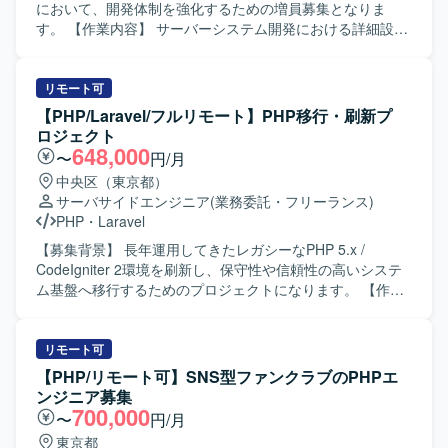
において、開発体制を強化するための増員募集となりま
す。 【作業内容】 サーバーシステム開発における詳細設計
からテスト工程までをご担当いただきます。 各種プログラ
ミング言語やフレームワークを用いた機能実装、改修対
応、単体・結合テストの実施および品質確保に向けた改善
リモート可
対応などを行っていただきます。 【求める人物像】 チーム
【PHP/Laravel/フルリモート】PHP移行・刷新プ
での開発において円滑なコミュニケーションを取りながら
ロジェクト
主体的に動いていただける方を求めております。 新しい技
648,000
〜
円/月
術やクラウドサービスの習得に前向きに取り組み、自ら情
中央区（東京都）
報収集しながらキャッチアップできる方に適したポジショ
サーバサイドエンジニア
(業務委託・フリーランス)
ンとなります。 【ポジションの魅力】 複数の言語やフレー
PHP
・
Laravel
ムワーク、クラウドサービスを活用した開発に携わること
で、サーバーサイド全般のスキルを幅広く習得していただ
【募集背景】 長年運用してきたレガシーなPHP 5.x /
けます。 詳細設計からテストまで一連の工程を経験できる
CodeIgniter 2環境を刷新し、保守性や信頼性の高いシステ
ため、上流から下流までの開発プロセスを通じてスキルア
ム基盤へ移行するためのプロジェクトになります。 【作業
ップを図ることができます。 【開発環境】
内容】 現行システム（PHP5 / CodeIgniter 2）のソースコー
JavaScript（React）、PHP（Laravel）、Python、Perl
ド解析および仕様の紐解きを行います。PHP 8.x への段階
MySQL、PostgreSQL Linux／Unix AWS、Azure Git
的移行またはリプレイスに向けた移行計画の策定をサポー
リモート可
トします。次期フレームワークの選定支援を行い、選定さ
【PHP/リモート可】SNS型ファンクラブのPHPエ
れたフレームワークを用いた基盤設計および実装を担当し
ンジニア募集
ます。レガシーコードのリファクタリングやE2Eテスト自動
700,000
〜
円/月
化の実装にも取り組んでいただきます。 【求める人物像】
東京都