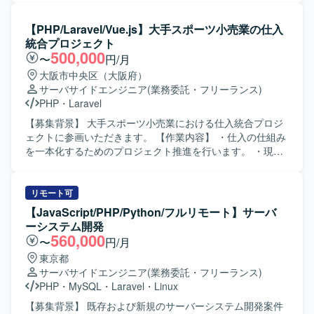
内容】 オンラインオークションサイトおよびクラウドERP
の設計・実装をご担当いただきます。 エンジニアリングマ
【PHP/Laravel/Vue.js】大手スポーツ小売業の仕入
ネージャーとしてメンバーのマネジメント、技術指導、評
統合プロジェクト
価体制の構築を行っていただきます。 プロダクトオーナー
500,000
〜
円/月
と連携し、要件定義、技術選定、中長期的な技術ロードマ
大阪市中央区（大阪府）
ップの策定を実施していただきます。 AWSを用いたインフ
サーバサイドエンジニア
(業務委託・フリーランス)
ラ設計構築やCI/CDなどの開発基盤の整備と継続的な改善を
PHP
・
Laravel
推進していただきます。 【求める人物像】 大規模開発の知
見を組織づくりと技術面の双方に還元しながら、事業成長
【募集背景】 大手スポーツ小売業における仕入統合プロジ
と開発組織のスケールアップに主体的に取り組んでいただ
ェクトに参画いただきます。 【作業内容】 ・仕入の仕組み
ける方を求めております。 【ポジションの魅力】 自社サー
を一本化するためのプロジェクト推進を行います。 ・現行
ビスの成長フェーズにおいて、技術選定から組織体制の構
基幹システムの複雑な構造の理解と分析を行います。 ・複
築まで幅広く関与し、EMとして裁量を持って開発組織をリ
数のサブシステム間のデータ連携およびデータ整合性の確
ードしていただけます。 オンラインオークションやクラウ
保を行います。 ・仕入データの統合作業を実施します。
リモート可
ドERPといった事業インパクトの大きいプロダクトに長期
【求める人物像】 ・基幹システムや周辺サブシステムの構
【JavaScript/PHP/Python/フルリモート】サーバ
的に関わることができます。 【開発環境】 言語・フレーム
造理解に主体的に取り組める方を求めています。 ・データ
ーシステム開発
ワークはPHP（Laravel）、データベースはMySQL、インフ
整合性に留意しながら粘り強く業務を遂行できる方を求め
560,000
〜
円/月
ラはAWSを利用しております。 GitHubやDockerを用いた開
ています。 【ポジションの魅力】 ・大規模小売業の仕入業
東京都
発環境のもと、アジャイル（スクラム）開発を行っており
務全体を俯瞰しながら統合プロジェクトに携わることがで
サーバサイドエンジニア
(業務委託・フリーランス)
ます。 CI/CDパイプラインについては継続的な整備・改善
きます。 ・複数システム間のデータ連携・統合の経験を積
PHP
・
MySQL
・
Laravel
・
Linux
を進めております。
むことができます。 【開発環境】 ・PHP（Laravel） ・
Vue.js
【募集背景】 既存および新規のサーバーシステム開発案件